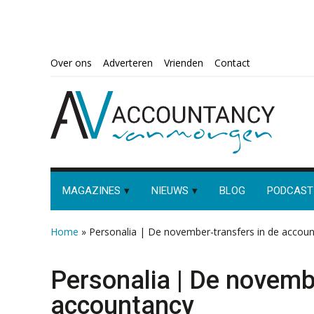
Spring
Door
Spring
Spring
Over ons
Adverteren
Vrienden
Contact
naar
naar
naar
naar
de
de
de
de
hoofdnavigatie
hoofd
eerste
voettekst
inhoud
sidebar
MAGAZINES
NIEUWS
BLOG
PODCAST
Home
»
Personalia | De november-transfers in de accou
Personalia | De novemb
accountancy