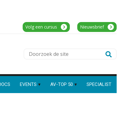
PIA Group
Speech to text in compliance
software: zo besparen
accountants twintig minuten
Accountant Agri & Food – Uden
per dossier
Volg een cursus
Nieuwsbrief
aaff
Medior assistent accountant • Druten
Risicocategorieën AI Act
Doorzoek
blijven onderbelicht, terwijl de
WEA Deltaland
verplichtingen al gelden
de
site
Groeipad in de
samenstelpraktijk: van
gevorderd assistent naar
Relatiebeheerder – Almelo
client manager
DOCS
EVENTS
AV-TOP 50
SPECIALIST
BonsenReuling
Automatisering heeft direct
invloed op declarabele uren
Gevorderd assistent accountant
De volgende stap in AI: HR-
assistent Loket begrijpt nu je
BonsenReuling
eigen documenten
Complimenten geven aan
medewerkers: dit kan het
Junior manager audit