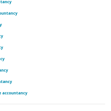
ntancy
countancy
y
cy
cy
ncy
ancy
ntancy
de accountancy