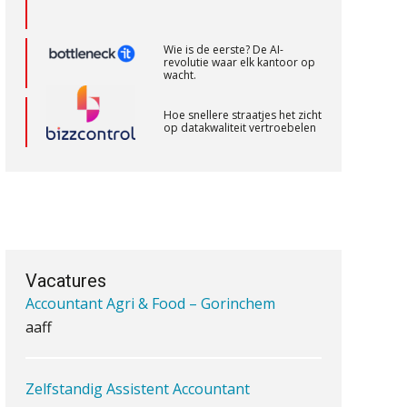
BonsenReuling
Wie is de eerste? De AI-
revolutie waar elk kantoor op
wacht.
Assistent accountant Agri & Food –
Groningen
Hoe snellere straatjes het zicht
op datakwaliteit vertroebelen
aaff
‘De accountant is essentieel
voor ondernemers in het mkb’
Senior Assistent Accountant, EJP Financial
Astronauts – Curaçao
Waarom een VOF-contract net
PIA Group
zo belangrijk is als het zakelijk
plan zelf
Vacatures
Accountant Agri & Food – Gorinchem
aaff
Waarom jouw klant sneller
antwoordt via een app dan via
de mail
Zelfstandig Assistent Accountant