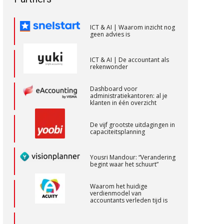
toekomstbestendigheid”
Accountant – Eindhoven
ICT & AI | Waarom inzicht nog
geen advies is
aaff
ICT & AI | De accountant als
rekenwonder
Audit assistent
KNAV
Dashboard voor
administratiekantoren: al je
klanten in één overzicht
Controleleider
De vijf grootste uitdagingen in
Scab
capaciteitsplanning
Yousri Mandour: “Verandering
Senior Assistent Accountant – Kesteren
begint waar het schuurt”
WEA Deltaland
Waarom het huidige
verdienmodel van
accountants verleden tijd is
Gevorderd Assistent Accountant –
Enschede