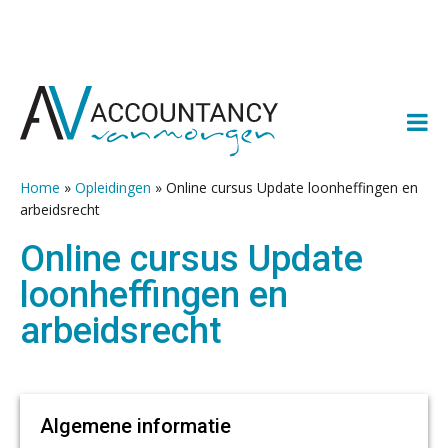
Spring
Door
Spring
Spring
naar
naar
naar
naar
de
de
de
de
hoofdnavigatie
hoofd
eerste
voettekst
inhoud
sidebar
Home
»
Opleidingen
»
Online cursus Update loonheffingen en
arbeidsrecht
Online cursus Update
loonheffingen en
arbeidsrecht
Algemene informatie