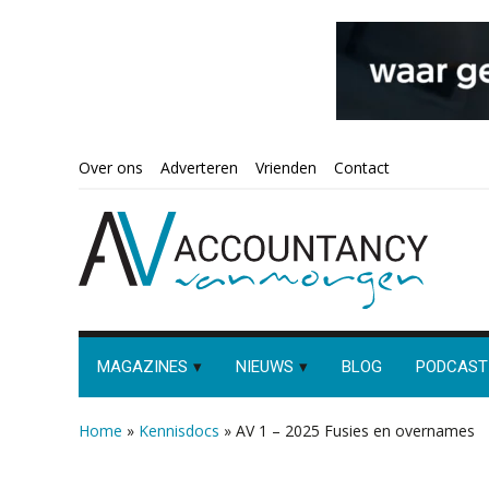
Spring
Door
Spring
Spring
Over ons
Adverteren
Vrienden
Contact
naar
naar
naar
naar
de
de
de
de
hoofdnavigatie
hoofd
eerste
voettekst
inhoud
sidebar
MAGAZINES
NIEUWS
BLOG
PODCAST
Home
»
Kennisdocs
»
AV 1 – 2025 Fusies en overnames