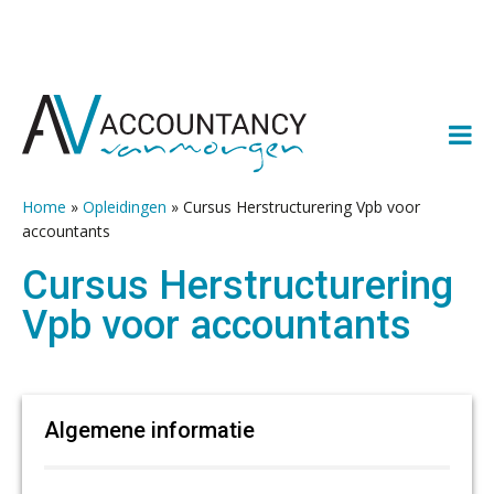
Spring
Door
Spring
Spring
naar
naar
naar
naar
de
de
de
de
hoofdnavigatie
hoofd
eerste
voettekst
inhoud
sidebar
Home
»
Opleidingen
»
Cursus Herstructurering Vpb voor
accountants
Cursus Herstructurering
Vpb voor accountants
Algemene informatie