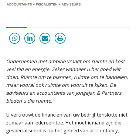
WEA Deltaland
Microsoft Copilot gebruiken? Zorg
dat je eerst SharePoint op orde hebt
Supervisor controlling & accounting
KNAV
Terug naar het ambacht
Relatiebeheerder – Almelo
Cyberbeveiligingswet definitief: dit
moet je accountantskantoor vóór 15
BonsenReuling
Ondernemen met ambitie vraagt om ruimte en kost
augustus geregeld hebben
veel tijd en energie. Zeker wanneer u het goed wilt
Waarom SharePoint en Copilot je de
inzichten op klantdossiers schuldig
doen. Ruimte om te plannen, ruimte om te handelen,
Assistent accountant Agri & Food – Groningen
blijven
maar vooral ook ruimte om vooruit te kijken. De
aaff
adviseurs en accountants van Jongejan & Partners
“Waarom CRM in de accountancy
vaak meer ruis dan overzicht brengt”
bieden u die ruimte.
Controleleider
ICT & AI | “Accountancywerk
U vertrouwt de financiën van uw bedrijf tenslotte niet
verandert sneller dan de meeste
Scab
kantoren beseffen”
zomaar aan iedereen toe. Het moet iemand zijn die
gespecialiseerd is op het gebied van accountancy,
De cijfers kloppen. Maar klopt de