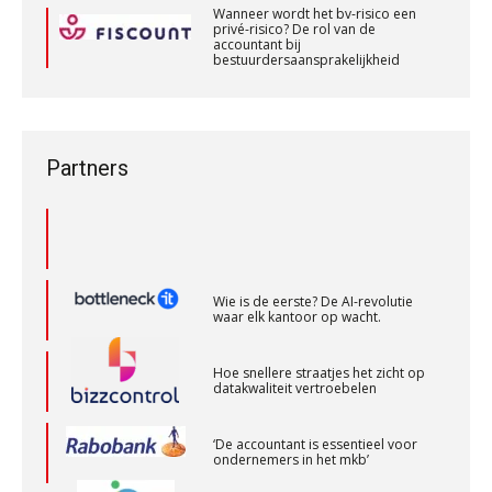
PIA Group
De vijf grootste uitdagingen in
Wanneer wordt het bv-risico een
capaciteitsplanning
privé-risico? De rol van de
accountant bij
bestuurdersaansprakelijkheid
Yousri Mandour: “Verandering begint
Wanneer wordt het bv-risico een
Senior assistent accountant | samenstel
waar het schuurt”
privé-risico? De rol van de
Scab
accountant bij
bestuurdersaansprakelijkheid
Waarom het huidige verdienmodel
Partners
van accountants verleden tijd is
Registeraccountant, EJP Financial Astronauts –
‘s-Hertogenbosch
PIA Group
Wie is de eerste? De AI-revolutie
waar elk kantoor op wacht.
Accountant Agri & Food – Heythuysen
aaff
Hoe snellere straatjes het zicht op
datakwaliteit vertroebelen
Gevorderd assistent accountant
‘De accountant is essentieel voor
BonsenReuling
ondernemers in het mkb’