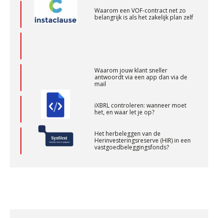
Waarom een VOF-contract net zo
Audit assistent
belangrijk is als het zakelijk plan zelf
KNAV
Klantadviseur Accountancy (32-40 uur)
Waarom jouw klant sneller
Finnerz
antwoordt via een app dan via de
mail
iXBRL controleren: wanneer moet
(Senior) Assistent Accountant Audit , Cooster
het, en waar let je op?
Coaching Accountants – Bilthoven/Barneveld
Het herbeleggen van de
PIA Group
Herinvesteringsreserve (HIR) in een
vastgoedbeleggingsfonds?
Medior assistent accountant • Druten
Inzicht in je organisatie: de kracht zit
in eenvoud
WEA Deltaland
Ketenmachtigingen centraal beheren:
zo werkt u slimmer met eHerkenning
Supervisor controlling & accounting