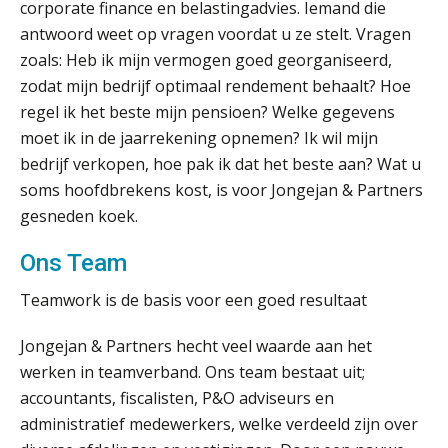
Eindverantwoordelijk Accountant Samenstel (RA
cultuur ook?
corporate finance en belastingadvies. Iemand die
of AA)
antwoord weet op vragen voordat u ze stelt. Vragen
PIA Group
De mensen achter de loonstrook: in
zoals: Heb ik mijn vermogen goed georganiseerd,
gesprek met Susan Hendriks
zodat mijn bedrijf optimaal rendement behaalt? Hoe
regel ik het beste mijn pensioen? Welke gegevens
Klanten soepel bedienen met AFAS
Corporate Finance Advisor
SB
moet ik in de jaarrekening opnemen? Ik wil mijn
KNAV
bedrijf verkopen, hoe pak ik dat het beste aan? Wat u
soms hoofdbrekens kost, is voor Jongejan & Partners
gesneden koek.
Gevorderd Assistent Accountant – Enschede
BonsenReuling
Speech to text in compliance
Ons Team
software: zo besparen accountants
twintig minuten per dossier
Teamwork is de basis voor een goed resultaat
Junior manager audit
Bentacera
Jongejan & Partners hecht veel waarde aan het
werken in teamverband. Ons team bestaat uit;
Risicocategorieën AI Act blijven
onderbelicht, terwijl de
accountants, fiscalisten, P&O adviseurs en
verplichtingen al gelden
Senior Assistent Accountant – Kesteren
administratief medewerkers, welke verdeeld zijn over
WEA Deltaland
Groeipad in de samenstelpraktijk: