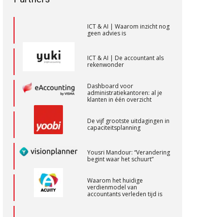
toekomstbestendigheid”
Samenstelpraktijk
PIA Group
ICT & AI | Waarom inzicht nog
geen advies is
Accountant Agri & Food – Gorinchem
ICT & AI | De accountant als
rekenwonder
aaff
Dashboard voor
administratiekantoren: al je
Corporate Finance Advisor
klanten in één overzicht
KNAV
De vijf grootste uitdagingen in
capaciteitsplanning
(Senior) Assistent Accountant Audit ,
Yousri Mandour: “Verandering
Cooster Coaching Accountants –
begint waar het schuurt”
Bilthoven/Barneveld
Waarom het huidige
PIA Group
verdienmodel van
accountants verleden tijd is
Medior assistent accountant • Druten