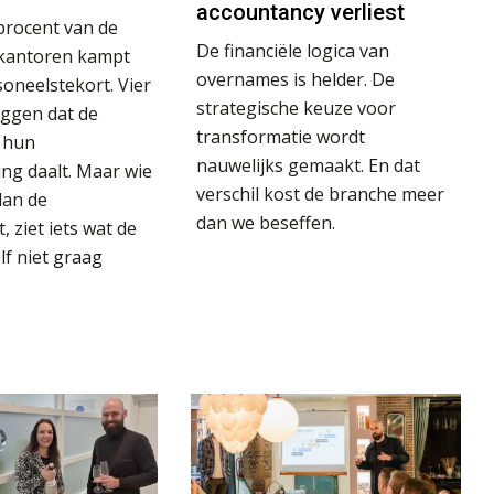
accountancy verliest
 procent van de
De financiële logica van
kantoren kampt
overnames is helder. De
oneelstekort. Vier
strategische keuze voor
eggen dat de
transformatie wordt
n hun
nauwelijks gemaakt. En dat
ing daalt. Maar wie
verschil kost de branche meer
dan de
dan we beseffen.
 ziet iets wat de
lf niet graag