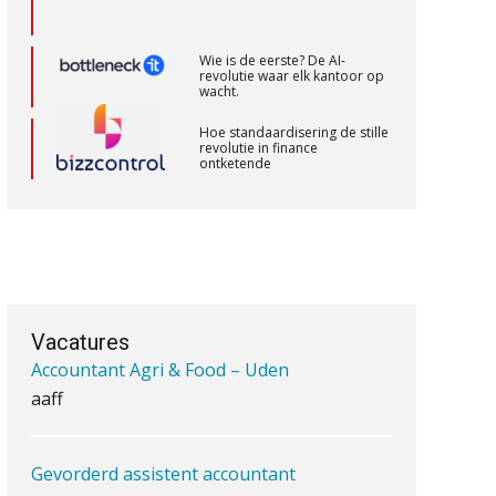
WEA Deltaland
Wie is de eerste? De AI-
revolutie waar elk kantoor op
wacht.
Gevorderd Assistent Accountant –
Enschede
Hoe standaardisering de stille
revolutie in finance
BonsenReuling
ontketende
‘De accountant is essentieel
voor ondernemers in het mkb’
Assistent accountant Agri & Food –
Groningen
Waarom een VOF-contract net
aaff
zo belangrijk is als het zakelijk
plan zelf
Vacatures
Accountant Agri & Food – Uden
aaff
Waarom jouw klant sneller
antwoordt via een app dan via
de mail
Gevorderd assistent accountant