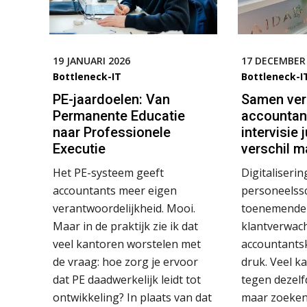
19 JANUARI 2026
17 DECEMBER
Bottleneck-IT
Bottleneck-I
PE-jaardoelen: Van
Samen vers
Permanente Educatie
accountan
naar Professionele
intervisie 
Executie
verschil m
Het PE-systeem geeft
Digitaliserin
accountants meer eigen
personeelss
verantwoordelijkheid. Mooi.
toenemende
Maar in de praktijk zie ik dat
klantverwac
veel kantoren worstelen met
accountants
de vraag: hoe zorg je ervoor
druk. Veel k
dat PE daadwerkelijk leidt tot
tegen dezelf
ontwikkeling? In plaats van dat
maar zoeken