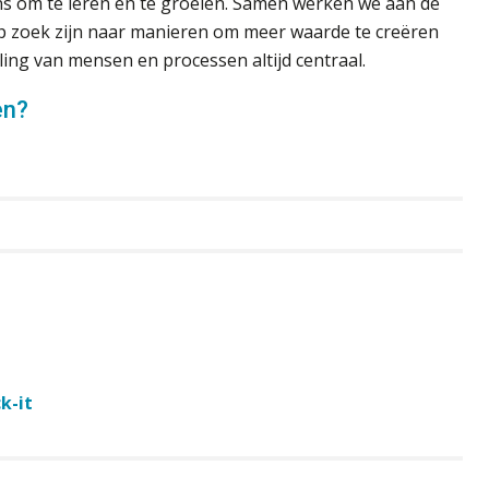
kans om te leren en te groeien. Samen werken we aan de
p zoek zijn naar manieren om meer waarde te creëren
ling van mensen en processen altijd centraal.
en?
k-it