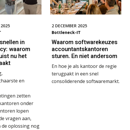
 2025
2 DECEMBER 2025
T
Bottleneck-IT
nellen in
Waarom softwarekeuzes
cy: waarom
accountantskantoren
juist nu het
sturen. En niet andersom
aakt
En hoe je als kantoor de regie
g,
terugpakt in een snel
chaarste en
consoliderende softwaremarkt.
htingen zetten
kantoren onder
antoren lopen
de vragen aan,
 de oplossing nog