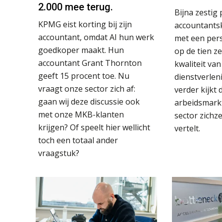
2.000 mee terug.
Bijna zestig
KPMG eist korting bij zijn
accountants
accountant, omdat AI hun werk
met een pers
goedkoper maakt. Hun
op de tien z
accountant Grant Thornton
kwaliteit va
geeft 15 procent toe. Nu
dienstverlen
vraagt onze sector zich af:
verder kijkt 
gaan wij deze discussie ook
arbeidsmarkt,
met onze MKB-klanten
sector zichze
krijgen? Of speelt hier wellicht
vertelt.
toch een totaal ander
vraagstuk?