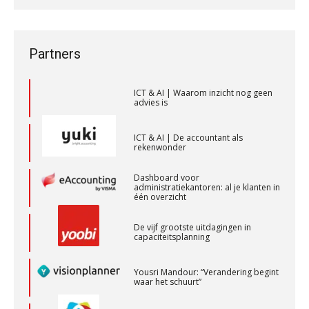
Wanneer wordt het bv-risico een
spanningsvelden die het vak
privé-risico? De rol van de
veranderen
Accountant – Eindhoven
accountant bij
bestuurdersaansprakelijkheid
aaff
ICT & AI | “Wie bewust kiest, kiest
Partners
voor toekomstbestendigheid”
Accountant Agri & Food – Heythuysen
ICT & AI | Waarom inzicht nog geen
advies is
aaff
ICT & AI | De accountant als
rekenwonder
Relatiebeheerder – Almelo
BonsenReuling
Dashboard voor
administratiekantoren: al je klanten in
één overzicht
Accountant Agri & Food – Terneuzen
De vijf grootste uitdagingen in
aaff
capaciteitsplanning
Yousri Mandour: “Verandering begint
Medior assistent accountant • Druten
waar het schuurt”
WEA Deltaland