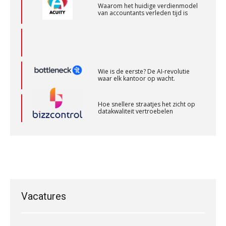
Waarom het huidige verdienmodel
van accountants verleden tijd is
Senior assistent accountant | samenstel
Scab
Wie is de eerste? De AI-revolutie
Gevorderd assistent accountant
waar elk kantoor op wacht.
BonsenReuling
Hoe snellere straatjes het zicht op
datakwaliteit vertroebelen
Audit assistent
KNAV
‘De accountant is essentieel voor
ondernemers in het mkb’
Zelfstandig Assistent Accountant
Waarom een VOF-contract net zo
belangrijk is als het zakelijk plan zelf
Samenstelpraktijk
Vacatures
PIA Group