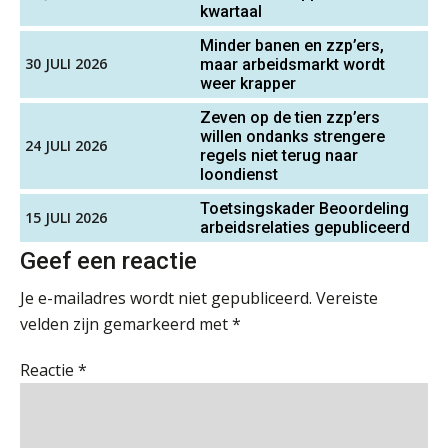
kwartaal
Cyberbeveiligingswet definitief: dit
Minder banen en zzp’ers,
Assistent accountant Agri & Food – Groningen
moet je accountantskantoor vóór 15
30 JULI 2026
maar arbeidsmarkt wordt
augustus geregeld hebben
aaff
weer krapper
Waarom SharePoint en Copilot je de
Zeven op de tien zzp’ers
inzichten op klantdossiers schuldig
blijven
willen ondanks strengere
Senior Assistent Accountant, EJP Financial
24 JULI 2026
regels niet terug naar
Astronauts – Curaçao
loondienst
“Waarom CRM in de accountancy
vaak meer ruis dan overzicht brengt”
PIA Group
Toetsingskader Beoordeling
15 JULI 2026
arbeidsrelaties gepubliceerd
ICT & AI | “Accountancywerk
verandert sneller dan de meeste
Geef een reactie
Accountant Agri & Food – Gorinchem
kantoren beseffen”
aaff
Je e-mailadres wordt niet gepubliceerd.
Vereiste
De cijfers kloppen. Maar klopt de
velden zijn gemarkeerd met
*
cultuur ook?
Senior Assistent Accountant – Kesteren
Reactie
*
De mensen achter de loonstrook: in
WEA Deltaland
gesprek met Susan Hendriks
Klanten soepel bedienen met AFAS