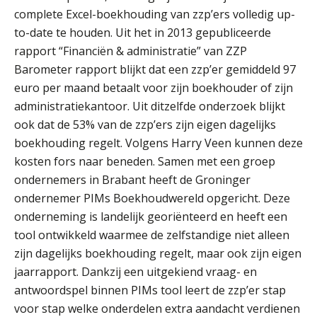
complete Excel-boekhouding van zzp’ers volledig up-
Fusies en overnames | Met
waardebepalingen bedrijfsadvies
to-date te houden. Uit het in 2013 gepubliceerde
dichter bij de ondernemer
rapport “Financiën & administratie” van ZZP
Barometer rapport blijkt dat een zzp’er gemiddeld 97
Van Wwft naar AMLR: wat verandert
er in 2027?
euro per maand betaalt voor zijn boekhouder of zijn
administratiekantoor. Uit ditzelfde onderzoek blijkt
Driver-based models: de essentiële
ook dat de 53% van de zzp’ers zijn eigen dagelijks
bouwstenen voor elk finance team
boekhouding regelt. Volgens Harry Veen kunnen deze
kosten fors naar beneden. Samen met een groep
Werven op klik is willekeurig. Zo
verminder je verloop structureel.
ondernemers in Brabant heeft de Groninger
ondernemer PIMs Boekhoudwereld opgericht. Deze
Buy & build: urenregistratie als
onderneming is landelijk georiënteerd en heeft een
verborgen EBITDA-hefboom
tool ontwikkeld waarmee de zelfstandige niet alleen
ABN Amro slokt NIBC op: wat deze
zijn dagelijks boekhouding regelt, maar ook zijn eigen
overname zegt over de
veranderende financiële markt
jaarrapport. Dankzij een uitgekiend vraag- en
antwoordspel binnen PIMs tool leert de zzp’er stap
Boekhoudlandschap sterk
Zelfstandig Assistent Accountant
gefragmenteerd, softwarekampioen
voor stap welke onderdelen extra aandacht verdienen
ontbreekt (nog) in Europa