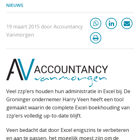
NIEUWS
Verstoorde arbeidsrelatie als
ontslaggrond: zo begeleid je jouw
klant
19 maart 2015 door Accountancy
Duizenden Nederlanders in de knel
door Amerikaanse belastingwet
Vanmorgen
Het functiegemak van de INT bij
adviezen over en aangiften van erf-
en schenkbelasting.
Zomer. Tijd om je loopbaan onder
de loep te nemen.
Q Home: DAC7-compliant opschalen
Veel zzp’ers houden hun administratie in Excel bij. De
als verhuurplatform voor
vakantiewoningen
Groninger ondernemer Harry Veen heeft een tool
gemaakt waarin de complete Excel-boekhouding van
5 signalen dat jouw relatiebeheer
niet meer werkt (en hoe je dat oplost)
zzp’ers volledig up-to-date blijft.
Veen bedacht dat door Excel enigszins te verbeteren
en aan te passen, het mogelijk moest zijn om de