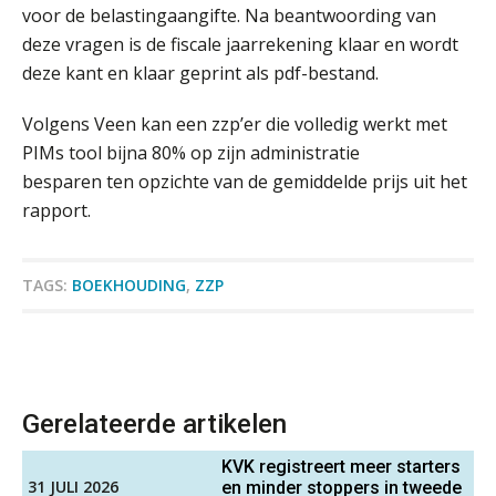
Samenstelpraktijk
voor de belastingaangifte. Na beantwoording van
PIA Group
Hoe Hoek en Blok het
deze vragen is de fiscale jaarrekening klaar en wordt
ondertekenproces drastisch
verbeterde
deze kant en klaar geprint als pdf-bestand.
Eindverantwoordelijk Accountant Samenstel (RA
Schaalbaar IT-beheer sluit naadloos
Volgens Veen kan een zzp’er die volledig werkt met
of AA)
aan bij het snelgroeiende Reanda
PIMs tool bijna 80% op zijn administratie
PIA Group
besparen ten opzichte van de gemiddelde prijs uit het
Govers bouwt aan een volwassen
digitaal fundament voor governance,
rapport.
security en AI
Controleleider
Van najagen naar verwerken:
Scab
waarom vraagposten je proces
TAGS:
BOEKHOUDING
,
ZZP
blokkeren (en hoe je dat stopt)
ICT & AI | Data als fundament voor
Junior manager audit
innovatie
Bentacera
Microsoft Copilot gebruiken? Zorg
Gerelateerde artikelen
dat je eerst SharePoint op orde hebt
Accountant Agri & Food – Uden
KVK registreert meer starters
aaff
31 JULI 2026
Terug naar het ambacht
en minder stoppers in tweede