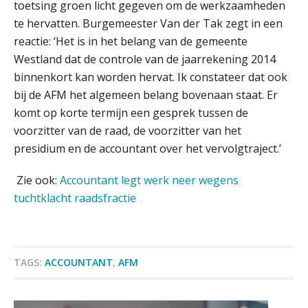
toetsing groen licht gegeven om de werkzaamheden
Fusies en overnames | Met
waardebepalingen bedrijfsadvies
te hervatten. Burgemeester Van der Tak zegt in een
dichter bij de ondernemer
reactie: ‘Het is in het belang van de gemeente
Westland dat de controle van de jaarrekening 2014
Van Wwft naar AMLR: wat verandert
er in 2027?
binnenkort kan worden hervat. Ik constateer dat ook
bij de AFM het algemeen belang bovenaan staat. Er
Driver-based models: de essentiële
komt op korte termijn een gesprek tussen de
bouwstenen voor elk finance team
voorzitter van de raad, de voorzitter van het
presidium en de accountant over het vervolgtraject.’
Werven op klik is willekeurig. Zo
verminder je verloop structureel.
Zie ook:
Accountant legt werk neer wegens
Buy & build: urenregistratie als
tuchtklacht raadsfractie
verborgen EBITDA-hefboom
ABN Amro slokt NIBC op: wat deze
overname zegt over de
veranderende financiële markt
TAGS:
ACCOUNTANT
,
AFM
Boekhoudlandschap sterk
gefragmenteerd, softwarekampioen
ontbreekt (nog) in Europa
Accountant Agri & Food – Uden