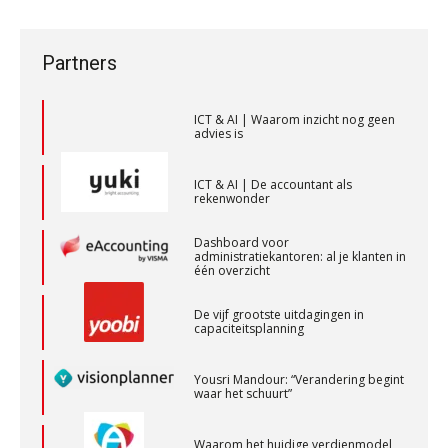
privé-risico? De rol van de
veranderen
Supervisor controlling & accounting
accountant bij
bestuurdersaansprakelijkheid
KNAV
ICT & AI | “Wie bewust kiest, kiest
Partners
voor toekomstbestendigheid”
Controleleider
ICT & AI | Waarom inzicht nog geen
advies is
Scab
ICT & AI | De accountant als
rekenwonder
Registeraccountant, EJP Financial Astronauts –
‘s-Hertogenbosch
Dashboard voor
PIA Group
administratiekantoren: al je klanten in
één overzicht
De vijf grootste uitdagingen in
Klantadviseur Accountancy (32-40 uur)
capaciteitsplanning
Finnerz
Yousri Mandour: “Verandering begint
waar het schuurt”
Gevorderd Assistent Accountant – Enschede
BonsenReuling
Waarom het huidige verdienmodel