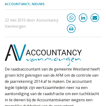
tuchtrechtspraak advocatuur is
ACCOUNTANCY
,
NIEUWS
belast met btw
Informer Money genomineerd voor
Best FinTech Startup of the Year
22 mei 2015 door Accountancy
België
Vanmorgen
Wwft-compliance in 2026: doen we
het beter dan vorig jaar?
ICT & AI | Volledig automatische
factuurverwerking: zo kom je er
Hierom zijn webshopondernemers
extra kwetsbaar voor
boekhoudfouten
De raadsaccountant van de gemeente Westland heeft
groen licht gekregen van de AFM om de controle van
Blog | Aandachtspunten bij de
transitie in verband met de Wet
de jaarrekening 2014 af te maken. De accountant
toekomst pensioenen voor de
werkgever
legde tijdelijk zijn werkzaamheden neer na een
aankondiging van de raadsfractie om een tuchtklacht
in te dienen bij de Accountantskamer wegens een
mogelijke dubbelrol van de accountant.