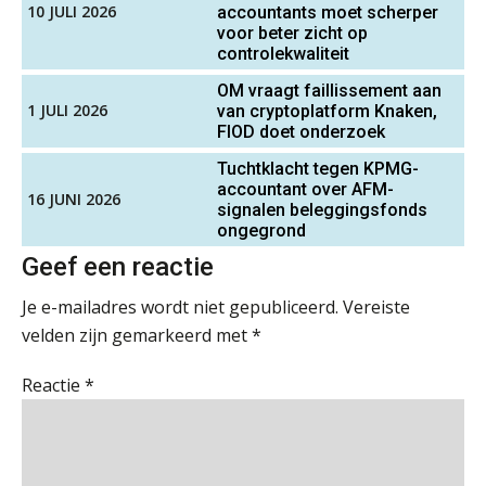
10 JULI 2026
accountants moet scherper
Cyberbeveiligingswet definitief: dit
voor beter zicht op
Assistent Accountant / Relatiemanager, Elysee
moet je accountantskantoor vóór 15
controlekwaliteit
augustus geregeld hebben
Accountants
OM vraagt faillissement aan
PIA Group
Waarom SharePoint en Copilot je de
1 JULI 2026
van cryptoplatform Knaken,
inzichten op klantdossiers schuldig
blijven
FIOD doet onderzoek
Medior assistent accountant • Druten
Tuchtklacht tegen KPMG-
“Waarom CRM in de accountancy
accountant over AFM-
vaak meer ruis dan overzicht brengt”
WEA Deltaland
16 JUNI 2026
signalen beleggingsfonds
ongegrond
ICT & AI | “Accountancywerk
verandert sneller dan de meeste
Geef een reactie
Gevorderd Assistent Accountant Audit
kantoren beseffen”
PIA Group
Je e-mailadres wordt niet gepubliceerd.
Vereiste
De cijfers kloppen. Maar klopt de
velden zijn gemarkeerd met
*
cultuur ook?
Senior assistent accountant | samenstel
Reactie
*
De mensen achter de loonstrook: in
Scab
gesprek met Susan Hendriks
Klanten soepel bedienen met AFAS
Senior Assistent Accountant, EJP Financial
SB