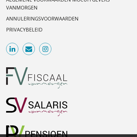
BonsenReuling
VANMORGEN
Govers bouwt aan een volwassen
digitaal fundament voor governance,
ANNULERINGSVOORWAARDEN
security en AI
Gevorderd assistent accountant
BonsenReuling
PRIVACYBELEID
Van najagen naar verwerken:
waarom vraagposten je proces
blokkeren (en hoe je dat stopt)
Audit assistent
ICT & AI | Data als fundament voor
innovatie
KNAV
Microsoft Copilot gebruiken? Zorg
dat je eerst SharePoint op orde hebt
Accountant Agri & Food – Uden
aaff
Terug naar het ambacht
Corporate Finance Advisor
Cyberbeveiligingswet definitief: dit
moet je accountantskantoor vóór 15
KNAV
augustus geregeld hebben
Waarom SharePoint en Copilot je de
inzichten op klantdossiers schuldig
Zelfstandig Assistent Accountant