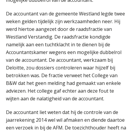
Verstoorde arbeidsrelatie als
ontslaggrond: zo begeleid je jouw
klant
De accountant van de gemeente Westland legde twee
weken gelden tijdelijk zijn werkzaamheden neer. Hij
Duizenden Nederlanders in de knel
door Amerikaanse belastingwet
werd hiertoe aangezet door de raadsfractie van
Westland Verstandig. De raadsfractie kondigde
Het functiegemak van de INT bij
namelijk aan een tuchtklacht in te dienen bij de
adviezen over en aangiften van erf-
en schenkbelasting.
Accountantskamer wegens een mogelijke dubbelrol
van de accountant. De accountant, werkzaam bij
Zomer. Tijd om je loopbaan onder
de loep te nemen.
Deloitte, zou dossiers controleren waar hijzelf bij
betrokken was. De fractie verweet het College van
Q Home: DAC7-compliant opschalen
B&W dat het geen melding had gemaakt van enkele
als verhuurplatform voor
vakantiewoningen
adviezen. Het college gaf echter aan deze fout te
wijten aan de nalatigheid van de accountant.
5 signalen dat jouw relatiebeheer
niet meer werkt (en hoe je dat oplost)
De accountant liet weten dat hij de controle van de
jaarrekening 2014 wel wil afmaken en diende daartoe
een verzoek in bij de AFM. De toezichthouder heeft na