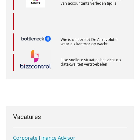
van accountants verleden tijd is
Relatiebeheerder – Almelo
BonsenReuling
Wie is de eerste? De AI-revolutie
waar elk kantoor op wacht.
Gevorderd assistent accountant
BonsenReuling
Hoe snellere straatjes het zicht op
datakwaliteit vertroebelen
Audit assistent
‘De accountant is essentieel voor
ondernemers in het mkb’
KNAV
Waarom een VOF-contract net zo
belangrijk is als het zakelijk plan zelf
Accountant Agri & Food – Uden
Vacatures
aaff
Corporate Finance Advisor
Waarom jouw klant sneller