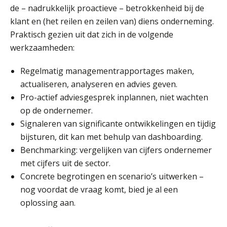
5 signalen dat jouw relatiebeheer
de – nadrukkelijk proactieve – betrokkenheid bij de
niet meer werkt (en hoe je dat oplost)
klant en (het reilen en zeilen van) diens onderneming.
Praktisch gezien uit dat zich in de volgende
werkzaamheden:
Fusies en overnames | Met
Regelmatig managementrapportages maken,
waardebepalingen bedrijfsadvies
dichter bij de ondernemer
actualiseren, analyseren en advies geven.
Pro-actief adviesgesprek inplannen, niet wachten
Van Wwft naar AMLR: wat verandert
er in 2027?
op de ondernemer.
Signaleren van significante ontwikkelingen en tijdig
Driver-based models: de essentiële
bijsturen, dit kan met behulp van dashboarding.
bouwstenen voor elk finance team
Benchmarking: vergelijken van cijfers ondernemer
met cijfers uit de sector.
Werven op klik is willekeurig. Zo
verminder je verloop structureel.
Concrete begrotingen en scenario’s uitwerken –
nog voordat de vraag komt, bied je al een
Buy & build: urenregistratie als
oplossing aan.
verborgen EBITDA-hefboom