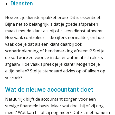
toekomst pensioenen voor de
Diensten
werkgever
Hoe ziet je dienstenpakket eruit? Dit is essentieel.
Bijna net zo belangrijk is dat je goede afspraken
Verstoorde arbeidsrelatie als
maakt met de klant als hij of zij een dienst afneemt.
ontslaggrond: zo begeleid je jouw
Hoe vaak controleer jij de cijfers normaliter, en hoe
klant
vaak doe je dat als een klant daarbij ook
Duizenden Nederlanders in de knel
scenarioplanning of benchmarking afneemt? Stel je
door Amerikaanse belastingwet
de software zo voor ze in dat er automatisch alerts
Het functiegemak van de INT bij
afgaan? Hoe vaak spreek je je klant? Mogen ze je
adviezen over en aangiften van erf-
altijd bellen? Stel je standaard advies op of alleen op
en schenkbelasting.
verzoek?
Zomer. Tijd om je loopbaan onder
de loep te nemen.
Wat de nieuwe accountant doet
Q Home: DAC7-compliant opschalen
Natuurlijk blijft de accountant zorgen voor een
als verhuurplatform voor
vakantiewoningen
stevige financiële basis. Maar wat doet hij of zij nog
meer? Wat kan hij of zij nog meer? Dat zit met name in