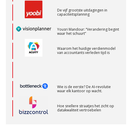
PIA Group
Yousri Mandour: “Verandering begint
waar het schuurt”
Eindverantwoordelijk Accountant Samenstel (RA
of AA)
Waarom het huidige verdienmodel
PIA Group
van accountants verleden tijd is
Senior Assistent Accountant, EJP Financial
Astronauts – Curaçao
Wie is de eerste? De AI-revolutie
PIA Group
waar elk kantoor op wacht.
Hoe snellere straatjes het zicht op
Accountant Agri & Food – Gorinchem
datakwaliteit vertroebelen
aaff
‘De accountant is essentieel voor
ondernemers in het mkb’
Accountant Agri & Food – Terneuzen
aaff
Waarom een VOF-contract net zo
belangrijk is als het zakelijk plan zelf