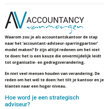
‘De accountant is essentieel voor
ondernemers in het mkb’
Waarom een VOF-contract net zo
belangrijk is als het zakelijk plan zelf
Waarom zou je als accountantskantoor de stap
naar het ‘accountant-adviseur-sparringpartner’
model maken? Er zijn altijd redenen om het niet
Waarom jouw klant sneller
te doen: het is een keuze die onvermijdelijk leidt
antwoordt via een app dan via de
tot organisatie- en gedragsverandering.
mail
iXBRL controleren: wanneer moet
En niet veel mensen houden van verandering. De
het, en waar let je op?
reden om het wél te doen: het tilt je kantoor en je
klanten naar een hoger niveau.
Het herbeleggen van de
Herinvesteringsreserve (HIR) in een
vastgoedbeleggingsfonds?
Hoe word je een strategisch
adviseur?
Inzicht in je organisatie: de kracht zit
in eenvoud