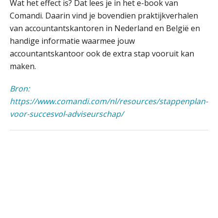
ABN Amro slokt NIBC op: wat deze
Wat het effect is? Dat lees je in het e-book van
overname zegt over de
veranderende financiële markt
Comandi. Daarin vind je bovendien praktijkverhalen
van accountantskantoren in Nederland en België en
Boekhoudlandschap sterk
gefragmenteerd, softwarekampioen
handige informatie waarmee jouw
ontbreekt (nog) in Europa
accountantskantoor ook de extra stap vooruit kan
Hoe Hoek en Blok het
maken.
Supervisor controlling & accounting
ondertekenproces drastisch
verbeterde
KNAV
Bron:
Schaalbaar IT-beheer sluit naadloos
https://www.comandi.com/nl/resources/stappenplan-
aan bij het snelgroeiende Reanda
Registeraccountant, EJP Financial Astronauts –
voor-succesvol-adviseurschap/
‘s-Hertogenbosch
Govers bouwt aan een volwassen
digitaal fundament voor governance,
PIA Group
security en AI
Van najagen naar verwerken:
waarom vraagposten je proces
Relatiebeheerder – Almelo
blokkeren (en hoe je dat stopt)
BonsenReuling
ICT & AI | Data als fundament voor
innovatie
Corporate Finance Advisor