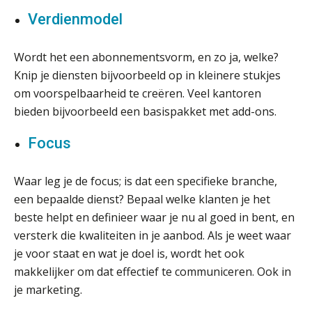
een structuur die iedereen begrijpt”
Verdienmodel
Scan-en-herken haalt de druk niet van
je kwartaalafsluiting. Dit wel.
Wordt het een abonnementsvorm, en zo ja, welke?
Knip je diensten bijvoorbeeld op in kleinere stukjes
Uitspraak Hoge Raad: subsidie voor
tuchtrechtspraak advocatuur is
om voorspelbaarheid te creëren. Veel kantoren
belast met btw
bieden bijvoorbeeld een basispakket met add-ons.
Informer Money genomineerd voor
Best FinTech Startup of the Year
Focus
België
Wwft-compliance in 2026: doen we
Waar leg je de focus; is dat een specifieke branche,
het beter dan vorig jaar?
een bepaalde dienst? Bepaal welke klanten je het
beste helpt en definieer waar je nu al goed in bent, en
ICT & AI | Volledig automatische
factuurverwerking: zo kom je er
versterk die kwaliteiten in je aanbod. Als je weet waar
je voor staat en wat je doel is, wordt het ook
Hierom zijn webshopondernemers
extra kwetsbaar voor
makkelijker om dat effectief te communiceren. Ook in
boekhoudfouten
je marketing.
Blog | Aandachtspunten bij de
transitie in verband met de Wet