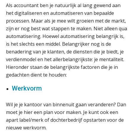
Als accountant ben je natuurlijk al lang gewend aan
het digitaliseren en automatiseren van bepaalde
Ketenmachtigingen centraal beheren:
zo werkt u slimmer met eHerkenning
processen. Maar als je mee wilt groeien met de markt,
zijn er nog best wat stappen te maken. Niet alleen qua
de autonome AI-boekhouder
automatisering. Hoewel automatisering belangrijk is,
is het slechts een middel. Belangrijker nog is de
De curator klopt aan: wat moet een
benadering van je klanten, de diensten die je biedt, je
accountantskantoor afgeven bij een
faillissement van een klant?
verdienmodel en het allerbelangrijkste: je mentaliteit.
Hieronder staan de belangrijkste factoren die je in
Eenvoudig bankrekeningen koppelen
met Twinfield, Exact Online en
gedachten dient te houden:
Snelstart
Werkvorm
Van Mook: “Met Minox Focus wil ik
groeien naar twee keer zoveel
klanten.”
Wil je je kantoor van binnenuit gaan veranderen? Dan
Van losse vastlegging naar
moet je hier een plan voor maken. Je kunt ook een
aantoonbare grip op KYC en de Wwft
apart label/merk of dochterbedrijf opstarten voor de
nieuwe werkvorm.
Woord & Daad: “Van wildgroei naar