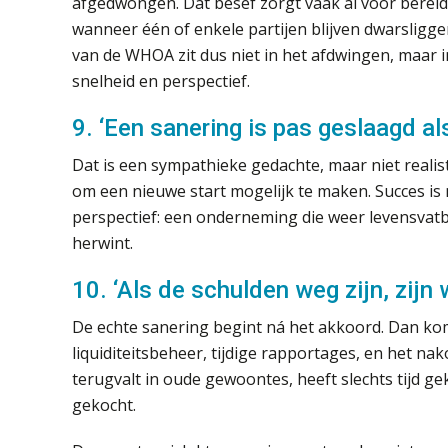
afgedwongen. Dat besef zorgt vaak al voor bereid
wanneer één of enkele partijen blijven dwarsligge
van de WHOA zit dus niet in het afdwingen, maar i
snelheid en perspectief.
9. ‘Een sanering is pas geslaagd als
Dat is een sympathieke gedachte, maar niet realistis
om een nieuwe start mogelijk te maken. Succes is 
perspectief: een onderneming die weer levensvat
herwint.
10. ‘Als de schulden weg zijn, zijn 
De echte sanering begint ná het akkoord. Dan komt
liquiditeitsbeheer, tijdige rapportages, en het na
terugvalt in oude gewoontes, heeft slechts tijd ge
gekocht.