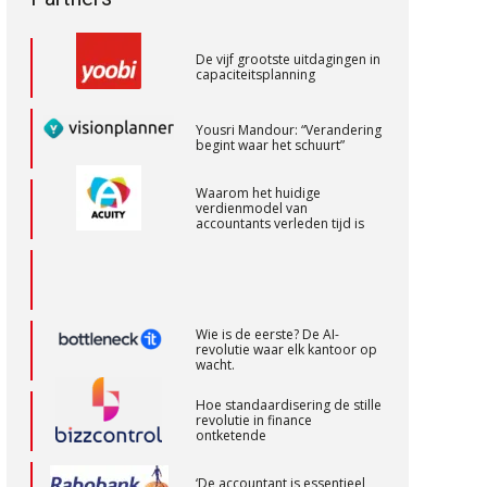
capaciteitsplanning
Accountant – Eindhoven
Yousri Mandour: “Verandering
aaff
begint waar het schuurt”
Waarom het huidige
verdienmodel van
Accountant Agri & Food – Uden
accountants verleden tijd is
aaff
Corporate Finance Advisor
Wie is de eerste? De AI-
KNAV
revolutie waar elk kantoor op
wacht.
Hoe standaardisering de stille
revolutie in finance
Gevorderd assistent accountant Audit –
ontketende
Almelo
BonsenReuling
‘De accountant is essentieel
voor ondernemers in het mkb’
Waarom een VOF-contract net
Gevorderd assistent accountant