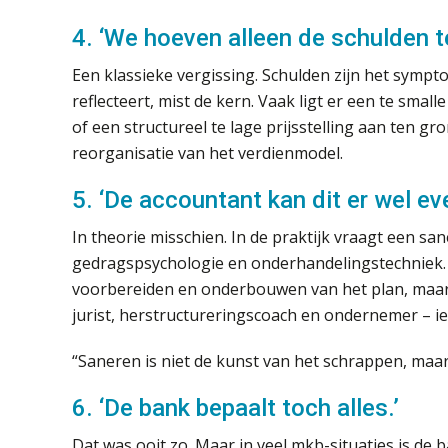
4. ‘We hoeven alleen de schulden t
Een klassieke vergissing. Schulden zijn het sympto
reflecteert, mist de kern. Vaak ligt er een te sma
of een structureel te lage prijsstelling aan ten gr
reorganisatie van het verdienmodel.
5. ‘De accountant kan dit er wel eve
In theorie misschien. In de praktijk vraagt een sa
gedragspsychologie en onderhandelingstechniek. E
voorbereiden en onderbouwen van het plan, maar 
jurist, herstructureringscoach en ondernemer – ie
“Saneren is niet de kunst van het schrappen, maa
6. ‘De bank bepaalt toch alles.’
Dat was ooit zo. Maar in veel mkb-situaties is de 