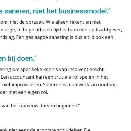
e saneren, niet het businessmodel.’
om, niet de oorzaak. Wie alleen rekent en niet
lle marge, te hoge afhankelijkheid van één opdrachtgever,
ondslag. Een geslaagde sanering is dus altijd ook een
n bij doen.’
nering om specifieke kennis van insolventierecht,
en accountant kan een cruciale rol spelen in het
niet improviseren. Saneren is teamwerk: accountant,
der met een eigen rol.
r van het opnieuw durven beginnen.”
bank niet eens de grootste schuldeiser. De