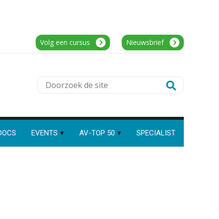
client manager
Assistent accountant Agri & Food –
Automatisering heeft direct
invloed op declarabele uren
Groningen
aaff
Volg een cursus
Nieuwsbrief
De volgende stap in AI: HR-
assistent Loket begrijpt nu je
eigen documenten
Senior Assistent Accountant, EJP Financial
Complimenten geven aan
Doorzoek
Astronauts – Curaçao
medewerkers: dit kan het
de
opleveren
PIA Group
Fiscaal
site
onzakelijksheidsvermoeden
bij verkoop aandelen na
splitsing in strijd met
DOCS
Medior assistent accountant • Druten
EVENTS
AV-TOP 50
SPECIALIST
Fusierichtlijn
AV-Top 50 | Hoog tijd voor
WEA Deltaland
opleiding die jongeren
aanspreekt
Zelfstandig Assistent Accountant
De toegevoegde waarde van
een jurist in het AI-tijdperk
Samenstelpraktijk
PIA Group
Welke ontwikkelingen in het
financieringslandschap zijn
van belang voor de