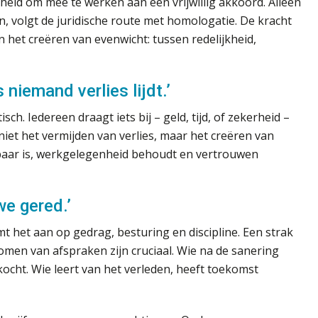
heid om mee te werken aan een vrijwillig akkoord. Alleen
n, volgt de juridische route met homologatie. De kracht
n het creëren van evenwicht: tussen redelijkheid,
 niemand verlies lijdt.’
ch. Iedereen draagt iets bij – geld, tijd, of zekerheid –
niet het vermijden van verlies, maar het creëren van
baar is, werkgelegenheid behoudt en vertrouwen
we gered.’
 het aan op gedrag, besturing en discipline. Een strak
komen van afspraken zijn cruciaal. Wie na de sanering
kocht. Wie leert van het verleden, heeft toekomst