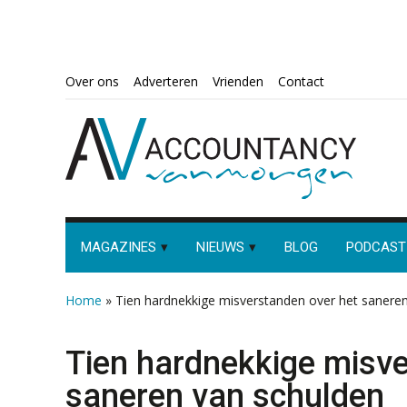
Spring
Door
Spring
Spring
Over ons
Adverteren
Vrienden
Contact
naar
naar
naar
naar
de
de
de
de
hoofdnavigatie
hoofd
eerste
voettekst
inhoud
sidebar
MAGAZINES
NIEUWS
BLOG
PODCAST
Home
»
Tien hardnekkige misverstanden over het sanere
Tien hardnekkige misve
saneren van schulden