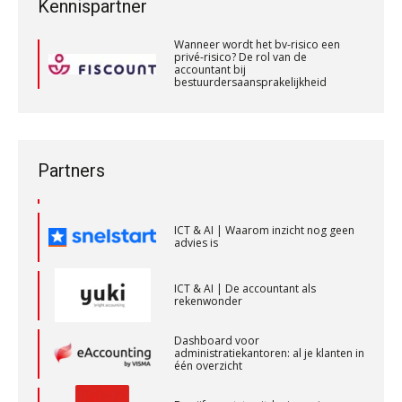
Kennispartner
belang voor de accountant?
accountant bij
bestuurdersaansprakelijkheid
Senior Assistent Accountant – Kesteren
Wanneer wordt het bv-risico een
ICT & AI | “Slim automatiseren begint
privé-risico? De rol van de
bij gedrag”
WEA Deltaland
accountant bij
bestuurdersaansprakelijkheid
Private equity in accountancy: drie
Wanneer wordt het bv-risico een
spanningsvelden die het vak
privé-risico? De rol van de
veranderen
Accountant Agri & Food – Heythuysen
accountant bij
bestuurdersaansprakelijkheid
aaff
ICT & AI | “Wie bewust kiest, kiest
Partners
voor toekomstbestendigheid”
Accountant – Eindhoven
ICT & AI | Waarom inzicht nog geen
advies is
aaff
ICT & AI | De accountant als
rekenwonder
Eindverantwoordelijk Accountant Samenstel (RA
of AA)
Dashboard voor
PIA Group
administratiekantoren: al je klanten in
één overzicht
De vijf grootste uitdagingen in