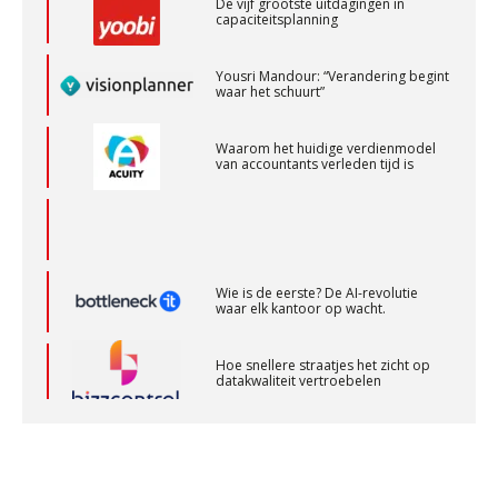
Assistent accountant Agri & Food – Groningen
capaciteitsplanning
aaff
Yousri Mandour: “Verandering begint
waar het schuurt”
Relatiebeheerder – Almelo
BonsenReuling
Waarom het huidige verdienmodel
van accountants verleden tijd is
Controleleider
Scab
Wie is de eerste? De AI-revolutie
waar elk kantoor op wacht.
Klantadviseur Accountancy (32-40 uur)
Finnerz
Hoe snellere straatjes het zicht op
datakwaliteit vertroebelen
Zelfstandig Assistent Accountant
‘De accountant is essentieel voor
ondernemers in het mkb’
Samenstelpraktijk
PIA Group