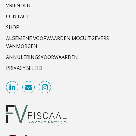
Relatiebeheerder – Almelo
VRIENDEN
Hoe Hoek en Blok het
BonsenReuling
ondertekenproces drastisch
CONTACT
verbeterde
SHOP
Schaalbaar IT-beheer sluit naadloos
Controleleider
aan bij het snelgroeiende Reanda
ALGEMENE VOORWAARDEN MOCUITGEVERS
Scab
VANMORGEN
Govers bouwt aan een volwassen
digitaal fundament voor governance,
ANNULERINGSVOORWAARDEN
security en AI
Klantadviseur Accountancy (32-40 uur)
Finnerz
PRIVACYBELEID
Van najagen naar verwerken:
waarom vraagposten je proces
blokkeren (en hoe je dat stopt)
Zelfstandig Assistent Accountant
ICT & AI | Data als fundament voor
innovatie
Samenstelpraktijk
PIA Group
Microsoft Copilot gebruiken? Zorg
dat je eerst SharePoint op orde hebt
Senior assistent accountant | samenstel
Terug naar het ambacht
Scab