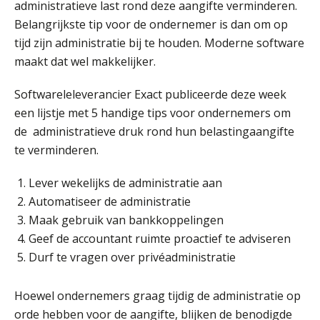
administratieve last rond deze aangifte verminderen.
er in 2027?
Belangrijkste tip voor de ondernemer is dan om op
tijd zijn administratie bij te houden. Moderne software
Driver-based models: de essentiële
bouwstenen voor elk finance team
maakt dat wel makkelijker.
Werven op klik is willekeurig. Zo
Softwareleleverancier Exact publiceerde deze week
verminder je verloop structureel.
een lijstje met 5 handige tips voor ondernemers om
de administratieve druk rond hun belastingaangifte
Buy & build: urenregistratie als
verborgen EBITDA-hefboom
te verminderen.
ABN Amro slokt NIBC op: wat deze
Lever wekelijks de administratie aan
overname zegt over de
veranderende financiële markt
Automatiseer de administratie
Maak gebruik van bankkoppelingen
Boekhoudlandschap sterk
gefragmenteerd, softwarekampioen
Geef de accountant ruimte proactief te adviseren
ontbreekt (nog) in Europa
Durf te vragen over privéadministratie
Medior assistent accountant • Druten
Hoe Hoek en Blok het
ondertekenproces drastisch
WEA Deltaland
verbeterde
Hoewel ondernemers graag tijdig de administratie op
orde hebben voor de aangifte, blijken de benodigde