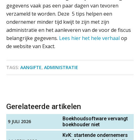
Schaalbaar IT-beheer sluit naadloos
Junior manager audit
aan bij het snelgroeiende Reanda
gegevens vaak pas een paar dagen van tevoren
Bentacera
verzameld te worden. Deze 5 tips helpen een
Govers bouwt aan een volwassen
ondernemer minder tijd kwijt te zijn met zijn
digitaal fundament voor governance,
security en AI
administratie en het aanleveren van de voor de fiscus
Gevorderd assistent accountant
belangrijke gegevens.
Lees hier het hele verhaal
op
Van najagen naar verwerken:
BonsenReuling
waarom vraagposten je proces
de website van Exact.
blokkeren (en hoe je dat stopt)
ICT & AI | Data als fundament voor
(Senior) Assistent Accountant Audit , Cooster
innovatie
TAGS:
AANGIFTE
,
ADMINISTRATIE
Coaching Accountants – Bilthoven/Barneveld
PIA Group
Microsoft Copilot gebruiken? Zorg
dat je eerst SharePoint op orde hebt
Assistent Accountant / Relatiemanager, Elysee
Terug naar het ambacht
Gerelateerde artikelen
Accountants
PIA Group
Boekhoudsoftware vervangt
Cyberbeveiligingswet definitief: dit
9 JULI 2026
boekhouder niet
moet je accountantskantoor vóór 15
augustus geregeld hebben
KvK: startende ondernemers
Klantadviseur Accountancy (32-40 uur)