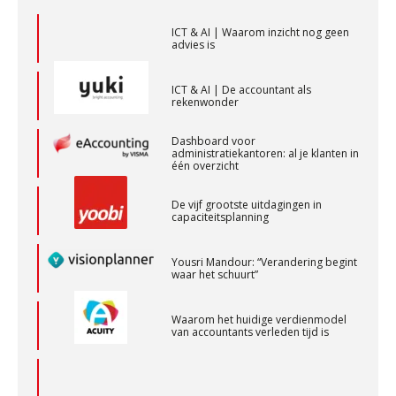
‘s-Hertogenbosch
ICT & AI | Waarom inzicht nog geen
PIA Group
advies is
ICT & AI | De accountant als
rekenwonder
Senior Assistent Accountant, EJP Financial
Astronauts – Curaçao
Dashboard voor
PIA Group
administratiekantoren: al je klanten in
één overzicht
De vijf grootste uitdagingen in
Corporate Finance Advisor
capaciteitsplanning
KNAV
Yousri Mandour: “Verandering begint
waar het schuurt”
Zelfstandig Assistent Accountant
Samenstelpraktijk
Waarom het huidige verdienmodel
van accountants verleden tijd is
PIA Group
Accountant Agri & Food – Uden