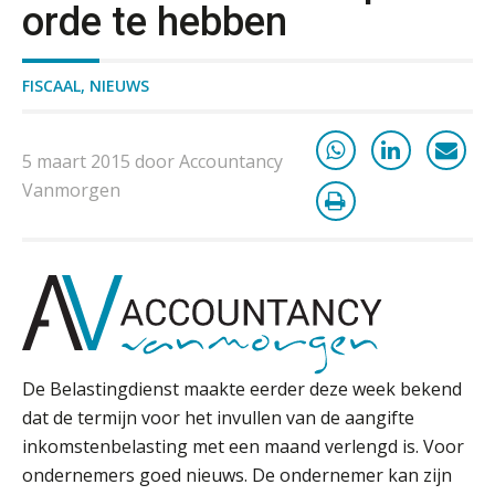
door Amerikaanse belastingwet
orde te hebben
Het functiegemak van de INT bij
adviezen over en aangiften van erf-
en schenkbelasting.
FISCAAL
,
NIEUWS
Zomer. Tijd om je loopbaan onder
de loep te nemen.
5 maart 2015 door Accountancy
Vanmorgen
Q Home: DAC7-compliant opschalen
als verhuurplatform voor
vakantiewoningen
5 signalen dat jouw relatiebeheer
niet meer werkt (en hoe je dat oplost)
De Belastingdienst maakte eerder deze week bekend
Fusies en overnames | Met
dat de termijn voor het invullen van de aangifte
waardebepalingen bedrijfsadvies
dichter bij de ondernemer
inkomstenbelasting met een maand verlengd is. Voor
ondernemers goed nieuws. De ondernemer kan zijn
Van Wwft naar AMLR: wat verandert