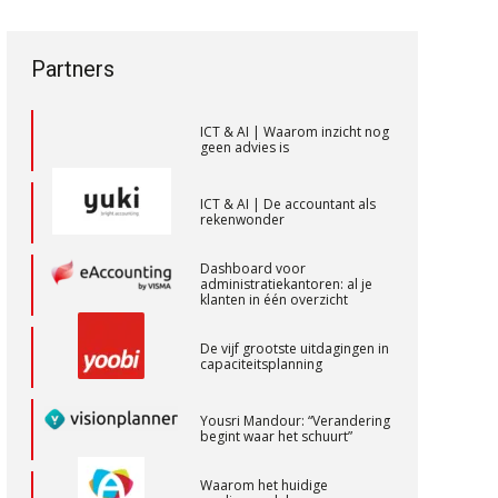
een privé-risico? De rol van de
vak veranderen
accountant bij
bestuurdersaansprakelijkheid
ICT & AI | “Wie bewust kiest,
Partners
kiest voor
Accountant Agri & Food – Gorinchem
toekomstbestendigheid”
aaff
ICT & AI | Waarom inzicht nog
geen advies is
Controleleider
ICT & AI | De accountant als
Scab
rekenwonder
Dashboard voor
Accountant Agri & Food – Uden
administratiekantoren: al je
klanten in één overzicht
aaff
De vijf grootste uitdagingen in
capaciteitsplanning
Junior manager audit
Bentacera
Yousri Mandour: “Verandering
begint waar het schuurt”
Waarom het huidige
Accountant Agri & Food – Heythuysen