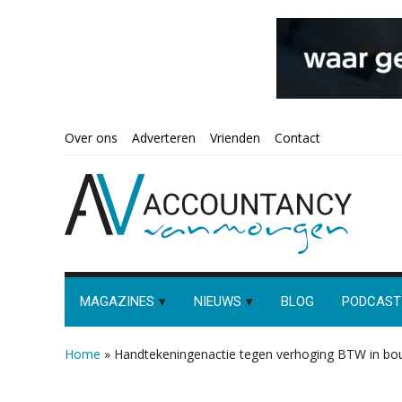
Spring
Door
Spring
Spring
Over ons
Adverteren
Vrienden
Contact
naar
naar
naar
naar
de
de
de
de
hoofdnavigatie
hoofd
eerste
voettekst
inhoud
sidebar
MAGAZINES
NIEUWS
BLOG
PODCAST
Home
»
Handtekeningenactie tegen verhoging BTW in b