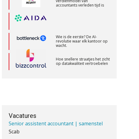
verdienmodel van
accountants verleden tijd is
aaff
Corporate Finance Advisor
KNAV
Wie is de eerste? De AI-
revolutie waar elk kantoor op
wacht.
Zelfstandig Assistent Accountant
Hoe snellere straatjes het zicht
op datakwaliteit vertroebelen
Samenstelpraktijk
PIA Group
‘De accountant is essentieel
voor ondernemers in het mkb’
Senior Assistent Accountant – Kesteren
Waarom een VOF-contract net
WEA Deltaland
zo belangrijk is als het zakelijk
plan zelf
Vacatures
Senior assistent accountant | samenstel
Scab
Waarom jouw klant sneller