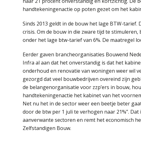
naar 21 procent onverstandig en kortzichtig. De 
handtekeningenactie op poten gezet om het kabi
Sinds 2013 geldt in de bouw het lage BTW-tarief.
crisis. Om de bouw in die zware tijd te stimuleren
onder het lage btw-tarief van 6%. De maatregel loopt
Eerder gaven brancheorganisaties Bouwend Nede
Infra al aan dat het onverstandig is dat het kabine
onderhoud en renovatie van woningen weer wil ve
gezorgd dat veel bouwbedrijven overeind zijn gebl
de belangenorganisatie voor zzp’ers in bouw, hout 
handtekeningenactie het kabinet van het voorne
Net nu het in de sector weer een beetje beter gaat
door de btw per 1 juli te verhogen naar 21%”. Dat
aanverwante sectoren en remt het economisch hers
Zelfstandigen Bouw.