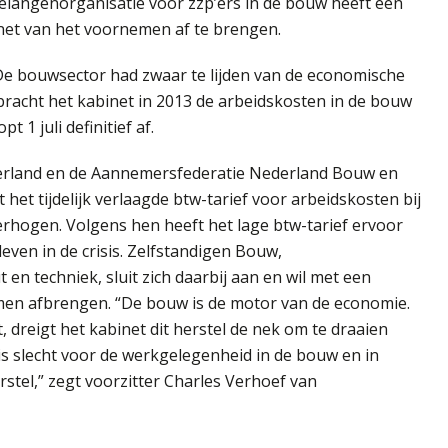
belangenorganisatie voor zzp’ers in de bouw heeft een
net van het voornemen af te brengen.
 De bouwsector had zwaar te lijden van de economische
, bracht het kabinet in 2013 de arbeidskosten in de bouw
 1 juli definitief af.
rland en de Aannemersfederatie Nederland Bouw en
t het tijdelijk verlaagde btw-tarief voor arbeidskosten bij
rhogen. Volgens hen heeft het lage btw-tarief ervoor
even in de crisis. Zelfstandigen Bouw,
en techniek, sluit zich daarbij aan en wil met een
men afbrengen. “De bouw is de motor van de economie.
, dreigt het kabinet dit herstel de nek om te draaien
 is slecht voor de werkgelegenheid in de bouw en in
tel,” zegt voorzitter Charles Verhoef van