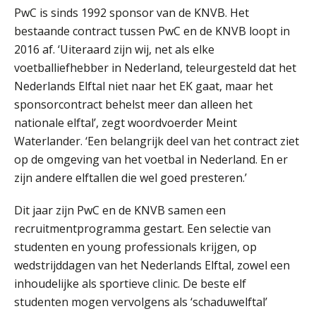
adviezen over en aangiften van erf-
PwC is sinds 1992 sponsor van de KNVB. Het
en schenkbelasting.
bestaande contract tussen PwC en de KNVB loopt in
Zomer. Tijd om je loopbaan onder
2016 af. ‘Uiteraard zijn wij, net als elke
de loep te nemen.
voetballiefhebber in Nederland, teleurgesteld dat het
Q Home: DAC7-compliant opschalen
Nederlands Elftal niet naar het EK gaat, maar het
als verhuurplatform voor
sponsorcontract behelst meer dan alleen het
vakantiewoningen
nationale elftal’, zegt woordvoerder Meint
5 signalen dat jouw relatiebeheer
Waterlander. ‘Een belangrijk deel van het contract ziet
niet meer werkt (en hoe je dat oplost)
op de omgeving van het voetbal in Nederland. En er
zijn andere elftallen die wel goed presteren.’
Dit jaar zijn PwC en de KNVB samen een
Fusies en overnames | Met
recruitmentprogramma gestart. Een selectie van
waardebepalingen bedrijfsadvies
dichter bij de ondernemer
studenten en young professionals krijgen, op
wedstrijddagen van het Nederlands Elftal, zowel een
Van Wwft naar AMLR: wat verandert
inhoudelijke als sportieve clinic. De beste elf
er in 2027?
studenten mogen vervolgens als ‘schaduwelftal’