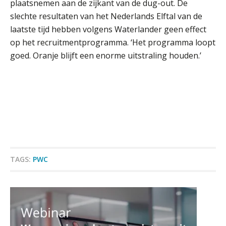
Driver-based models: de essentiële
plaatsnemen aan de zijkant van de dug-out. De
bouwstenen voor elk finance team
slechte resultaten van het Nederlands Elftal van de
laatste tijd hebben volgens Waterlander geen effect
Werven op klik is willekeurig. Zo
op het recruitmentprogramma. ‘Het programma loopt
verminder je verloop structureel.
goed. Oranje blijft een enorme uitstraling houden.’
Buy & build: urenregistratie als
verborgen EBITDA-hefboom
ABN Amro slokt NIBC op: wat deze
overname zegt over de
veranderende financiële markt
Boekhoudlandschap sterk
Assistent Accountant / Relatiemanager, Elysee
gefragmenteerd, softwarekampioen
Accountants
ontbreekt (nog) in Europa
PIA Group
TAGS:
PWC
Hoe Hoek en Blok het
ondertekenproces drastisch
verbeterde
Audit assistent
Schaalbaar IT-beheer sluit naadloos
KNAV
aan bij het snelgroeiende Reanda