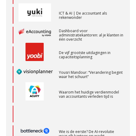
ICT & AI | De accountant als
rekenwonder
Junior manager audit
Bentacera
Dashboard voor
administratiekantoren: al je klanten in
één overzicht
Gevorderd assistent accountant
De vijf grootste uitdagingen in
BonsenReuling
capaciteitsplanning
Yousri Mandour: “Verandering begint
Accountant Agri & Food – Terneuzen
waar het schuurt”
aaff
Waarom het huidige verdienmodel
van accountants verleden tijd is
Accountant Agri & Food – Heythuysen
aaff
Wie is de eerste? De AI-revolutie
Supervisor controlling & accounting
waar elk kantoor op wacht.