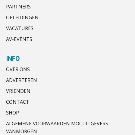
Ter overname aangeboden:
Buy & build: urenregistratie als
PARTNERS
accountantskantoor in West-Friesland
verborgen EBITDA-hefboom
Ter overname aangeboden:
OPLEIDINGEN
Gevorderd assistent accountant
ABN Amro slokt NIBC op: wat deze
Accountantskantoor regio Den Haag
BonsenReuling
overname zegt over de
VACATURES
veranderende financiële markt
Mbi-kandidaten en/of accountantskantoor
AV-EVENTS
gezocht in Zeeland
Boekhoudlandschap sterk
gefragmenteerd, softwarekampioen
Accountant Agri & Food – Terneuzen
ontbreekt (nog) in Europa
aaff
INFO
Hoe Hoek en Blok het
ondertekenproces drastisch
OVER ONS
verbeterde
Accountant Agri & Food – Heythuysen
ADVERTEREN
aaff
Schaalbaar IT-beheer sluit naadloos
aan bij het snelgroeiende Reanda
VRIENDEN
Govers bouwt aan een volwassen
CONTACT
Supervisor controlling & accounting
digitaal fundament voor governance,
security en AI
KNAV
SHOP
Van najagen naar verwerken:
ALGEMENE VOORWAARDEN MOCUITGEVERS
waarom vraagposten je proces
blokkeren (en hoe je dat stopt)
VANMORGEN
Senior Assistent Accountant – Kesteren