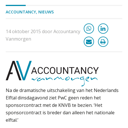
het beter dan vorig jaar?
ACCOUNTANCY
,
NIEUWS
ICT & AI | Volledig automatische
factuurverwerking: zo kom je er
14 oktober 2015 door Accountancy
Hierom zijn webshopondernemers
extra kwetsbaar voor
Vanmorgen
boekhoudfouten
Blog | Aandachtspunten bij de
transitie in verband met de Wet
toekomst pensioenen voor de
werkgever
Verstoorde arbeidsrelatie als
Na de dramatische uitschakeling van het Nederlands
ontslaggrond: zo begeleid je jouw
klant
Elftal dinsdagavond ziet PwC geen reden het
sponsorcontract met de KNVB te bezien. ‘Het
Duizenden Nederlanders in de knel
sponsorcontract is breder dan alleen het nationale
door Amerikaanse belastingwet
elftal.’
Het functiegemak van de INT bij