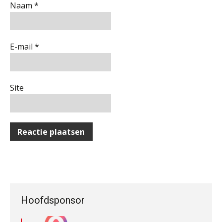
documenten
Naam
*
Complimenten geven aan
Accountant Agri & Food – Uden
medewerkers: dit kan het opleveren
aaff
E-mail
*
Fiscaal onzakelijksheidsvermoeden
bij verkoop aandelen na splitsing in
strijd met Fusierichtlijn
Senior Assistent Accountant, EJP Financial
Astronauts – Curaçao
Site
AV-Top 50 | Hoog tijd voor opleiding
die jongeren aanspreekt
PIA Group
De toegevoegde waarde van een
jurist in het AI-tijdperk
Accountant Agri & Food – Roosendaal
aaff
Welke ontwikkelingen in het
financieringslandschap zijn van
belang voor de accountant?
Accountant Agri & Food – Terneuzen
ICT & AI | “Slim automatiseren begint
bij gedrag”
aaff
ICT & AI | Meer efficiëntie, met
Hoofdsponsor
behoud van professionele kwaliteit
Private equity in accountancy: drie
spanningsvelden die het vak