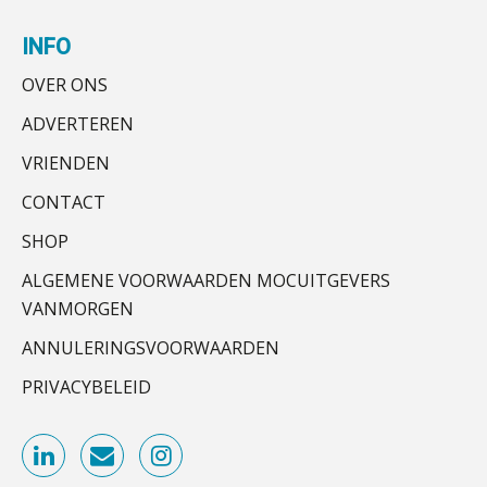
Accountant Agri & Food – Heythuysen
Govers bouwt aan een volwassen
INFO
digitaal fundament voor governance,
aaff
security en AI
OVER ONS
Van najagen naar verwerken:
waarom vraagposten je proces
ADVERTEREN
Gevorderd assistent accountant
blokkeren (en hoe je dat stopt)
BonsenReuling
VRIENDEN
ICT & AI | Data als fundament voor
innovatie
CONTACT
Audit assistent
SHOP
Microsoft Copilot gebruiken? Zorg
KNAV
dat je eerst SharePoint op orde hebt
ALGEMENE VOORWAARDEN MOCUITGEVERS
VANMORGEN
Klantadviseur Accountancy (32-40 uur)
Terug naar het ambacht
ANNULERINGSVOORWAARDEN
Finnerz
PRIVACYBELEID
Cyberbeveiligingswet definitief: dit
moet je accountantskantoor vóór 15
augustus geregeld hebben
(Senior) Assistent Accountant Audit , Cooster
Waarom SharePoint en Copilot je de
Coaching Accountants – Bilthoven/Barneveld
inzichten op klantdossiers schuldig