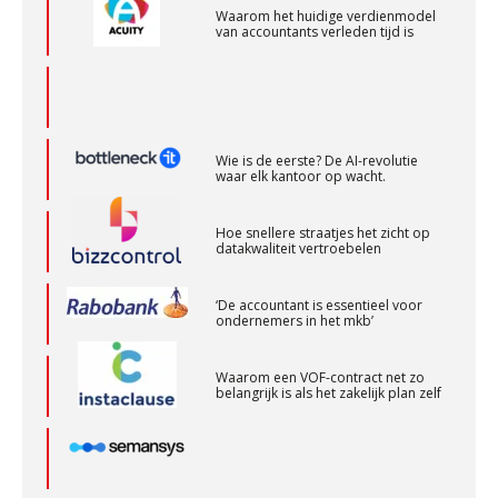
van accountants verleden tijd is
‘s-Hertogenbosch
PIA Group
Accountant Agri & Food – Heythuysen
Wie is de eerste? De AI-revolutie
aaff
waar elk kantoor op wacht.
Hoe snellere straatjes het zicht op
Gevorderd assistent accountant
datakwaliteit vertroebelen
BonsenReuling
‘De accountant is essentieel voor
ondernemers in het mkb’
Audit assistent
Waarom een VOF-contract net zo
KNAV
belangrijk is als het zakelijk plan zelf
Klantadviseur Accountancy (32-40 uur)
Finnerz
Waarom jouw klant sneller