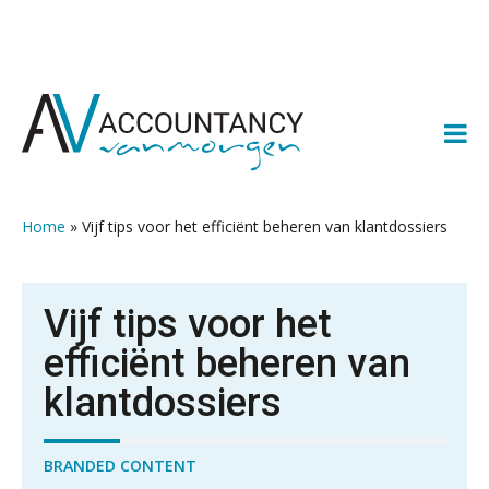
Spring
Door
Spring
Spring
naar
naar
naar
naar
de
de
de
de
hoofdnavigatie
hoofd
eerste
voettekst
inhoud
sidebar
Home
»
Vijf tips voor het efficiënt beheren van klantdossiers
Vijf tips voor het
efficiënt beheren van
klantdossiers
BRANDED CONTENT