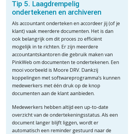
Tip 5. Laagdrempelig
Fusies en overnames | Met
waardebepalingen bedrijfsadvies
ondertekenen en archiveren
dichter bij de ondernemer
Als accountant onderteken en accordeer jij (of je
Van Wwft naar AMLR: wat verandert
er in 2027?
klant) vaak meerdere documenten. Het is dan
ook belangrijk om dit proces zo efficiënt
Driver-based models: de essentiële
mogelijk in te richten. Er zijn meerdere
bouwstenen voor elk finance team
accountantskantoren die gebruik maken van
PinkWeb om documenten te ondertekenen. Een
Werven op klik is willekeurig. Zo
verminder je verloop structureel.
mooi voorbeeld is Moore DRV. Dankzij
koppelingen met softwareprogramma’s kunnen
Buy & build: urenregistratie als
medewerkers met één druk op de knop
verborgen EBITDA-hefboom
documenten aan de klant aanbieden.
ABN Amro slokt NIBC op: wat deze
overname zegt over de
Medewerkers hebben altijd een up-to-date
veranderende financiële markt
overzicht van de ondertekeningsstatus. Als een
Boekhoudlandschap sterk
document langer blijft liggen, wordt er
gefragmenteerd, softwarekampioen
ontbreekt (nog) in Europa
automatisch een reminder gestuurd naar de