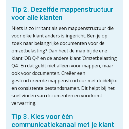
de autonome AI-boekhouder
Tip 2. Dezelfde mappenstructuur
voor alle klanten
De curator klopt aan: wat moet een
accountantskantoor afgeven bij een
faillissement van een klant?
Niets is zo irritant als een mappenstructuur die
Eenvoudig bankrekeningen koppelen
voor elke klant anders is ingericht. Ben je op
met Twinfield, Exact Online en
zoek naar belangrijke documenten voor de
Snelstart
omzetbelasting? Dan heet de map bij de ene
Van Mook: “Met Minox Focus wil ik
klant ‘OB Q4’ en de andere klant ‘Omzetbelasting
groeien naar twee keer zoveel
klanten.”
Q4’. En dat geldt niet alleen voor mappen, maar
ook voor documenten. Creëer een
Van losse vastlegging naar
aantoonbare grip op KYC en de Wwft
gestructureerde mappenstructuur met duidelijke
en consistente bestandsnamen. Dit helpt bij het
Woord & Daad: “Van wildgroei naar
snel vinden van documenten en voorkomt
een structuur die iedereen begrijpt”
verwarring.
Scan-en-herken haalt de druk niet van
Tip 3. Kies voor één
je kwartaalafsluiting. Dit wel.
communicatiekanaal met je klant
Uitspraak Hoge Raad: subsidie voor