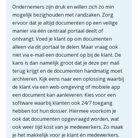
tuchtrechtspraak advocatuur is
Ondernemers zijn druk en willen zich zo min
belast met btw
mogelijk bezighouden met randzaken. Zorg
Informer Money genomineerd voor
ervoor dat je altijd documenten op een veilige
Best FinTech Startup of the Year
België
manier via één centraal portaal deelt of
ontvangt. Voed je klant op om documenten
Wwft-compliance in 2026: doen we
het beter dan vorig jaar?
alleen via dit portaal te delen. Maar vraag ook
niet via e-mail een document op bij de klant. De
ICT & AI | Volledig automatische
kans is dan namelijk groot dat je deze per mail
factuurverwerking: zo kom je er
terug krijgt en de documenten handmatig moet
archiveren. Kijk eens naar een oplossing waarbij
Hierom zijn webshopondernemers
extra kwetsbaar voor
de klant via een web-omgeving of mobiele app
boekhoudfouten
een document kan aanleveren. Kies voor een
Blog | Aandachtspunten bij de
transitie in verband met de Wet
software waarbij klanten ook 24/7 toegang
toekomst pensioenen voor de
hebben tot hun dossier. Hiermee voorkom je
werkgever
ook dat documenten opgevraagd worden, wat
ook weer tijd kost van je medewerkers. Zo maak
je het makkelijk voor je klant én medewerkers.