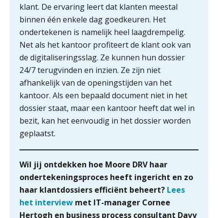
klant. De ervaring leert dat klanten meestal
Hoe Hoek en Blok het
Klantadviseur Accountancy (32-40 uur)
ondertekenproces drastisch
binnen één enkele dag goedkeuren. Het
verbeterde
Finnerz
ondertekenen is namelijk heel laagdrempelig.
Net als het kantoor profiteert de klant ook van
Schaalbaar IT-beheer sluit naadloos
aan bij het snelgroeiende Reanda
de digitaliseringsslag. Ze kunnen hun dossier
(Senior) Assistent Accountant Audit , Cooster
24/7 terugvinden en inzien. Ze zijn niet
Govers bouwt aan een volwassen
Coaching Accountants – Bilthoven/Barneveld
digitaal fundament voor governance,
afhankelijk van de openingstijden van het
PIA Group
security en AI
kantoor. Als een bepaald document niet in het
Van najagen naar verwerken:
dossier staat, maar een kantoor heeft dat wel in
waarom vraagposten je proces
blokkeren (en hoe je dat stopt)
Medior assistent accountant • Druten
bezit, kan het eenvoudig in het dossier worden
WEA Deltaland
geplaatst.
ICT & AI | Data als fundament voor
innovatie
Wil jij ontdekken hoe Moore DRV haar
Supervisor controlling & accounting
Microsoft Copilot gebruiken? Zorg
ondertekeningsproces heeft ingericht en zo
KNAV
dat je eerst SharePoint op orde hebt
haar klantdossiers efficiënt beheert?
Lees
het interview
met IT-manager Cornee
Terug naar het ambacht
Relatiebeheerder – Almelo
Hertogh en business process consultant Davy