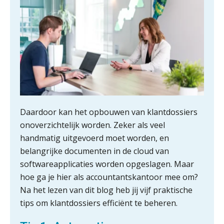
Yousri Mandour: “Verandering begint
waar het schuurt”
Waarom het huidige verdienmodel
van accountants verleden tijd is
Daardoor kan het opbouwen van klantdossiers
Wie is de eerste? De AI-revolutie
onoverzichtelijk worden. Zeker als veel
waar elk kantoor op wacht.
handmatig uitgevoerd moet worden, en
belangrijke documenten in de cloud van
Hoe snellere straatjes het zicht op
datakwaliteit vertroebelen
softwareapplicaties worden opgeslagen. Maar
hoe ga je hier als accountantskantoor mee om?
‘De accountant is essentieel voor
Na het lezen van dit blog heb jij vijf praktische
ondernemers in het mkb’
tips om klantdossiers efficiënt te beheren.
Waarom een VOF-contract net zo