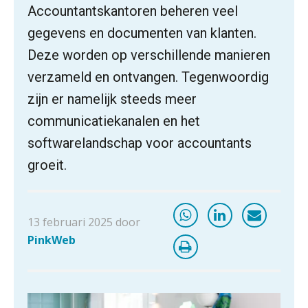
Accountantskantoren beheren veel
ICT & AI | “Slim automatiseren begint
gegevens en documenten van klanten.
bij gedrag”
Deze worden op verschillende manieren
Private equity in accountancy: drie
verzameld en ontvangen. Tegenwoordig
spanningsvelden die het vak
veranderen
zijn er namelijk steeds meer
ICT & AI | “Wie bewust kiest, kiest
communicatiekanalen en het
voor toekomstbestendigheid”
softwarelandschap voor accountants
ICT & AI | Waarom inzicht nog geen
groeit.
advies is
ICT & AI | De accountant als
rekenwonder
13 februari 2025 door
PinkWeb
Dashboard voor
administratiekantoren: al je klanten in
één overzicht
De vijf grootste uitdagingen in
capaciteitsplanning