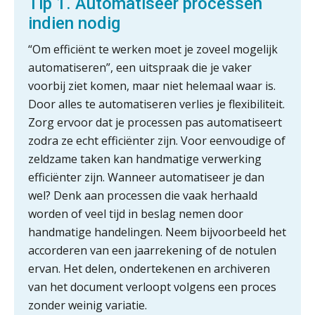
Tip 1. Automatiseer processen
belangrijk is als het zakelijk plan zelf
indien nodig
“Om efficiënt te werken moet je zoveel mogelijk
automatiseren”, een uitspraak die je vaker
Waarom jouw klant sneller
voorbij ziet komen, maar niet helemaal waar is.
antwoordt via een app dan via de
mail
Door alles te automatiseren verlies je flexibiliteit.
Zorg ervoor dat je processen pas automatiseert
iXBRL controleren: wanneer moet
zodra ze echt efficiënter zijn. Voor eenvoudige of
het, en waar let je op?
zeldzame taken kan handmatige verwerking
Het herbeleggen van de
efficiënter zijn. Wanneer automatiseer je dan
Herinvesteringsreserve (HIR) in een
vastgoedbeleggingsfonds?
wel? Denk aan processen die vaak herhaald
worden of veel tijd in beslag nemen door
Inzicht in je organisatie: de kracht zit
handmatige handelingen. Neem bijvoorbeeld het
in eenvoud
accorderen van een jaarrekening of de notulen
ervan. Het delen, ondertekenen en archiveren
Ketenmachtigingen centraal beheren:
zo werkt u slimmer met eHerkenning
van het document verloopt volgens een proces
zonder weinig variatie.