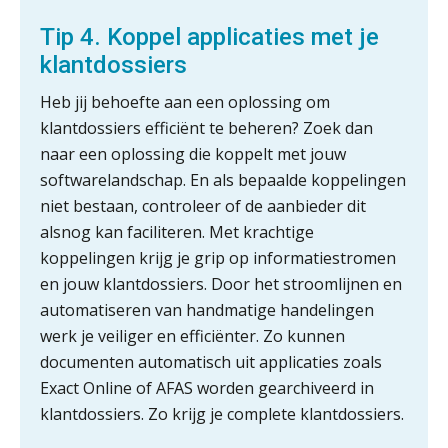
Verstoorde arbeidsrelatie als
ontslaggrond: zo begeleid je jouw
Tip 4. Koppel applicaties met je
klant
klantdossiers
Duizenden Nederlanders in de knel
door Amerikaanse belastingwet
Heb jij behoefte aan een oplossing om
klantdossiers efficiënt te beheren? Zoek dan
Het functiegemak van de INT bij
adviezen over en aangiften van erf-
naar een oplossing die koppelt met jouw
en schenkbelasting.
softwarelandschap. En als bepaalde koppelingen
niet bestaan, controleer of de aanbieder dit
Zomer. Tijd om je loopbaan onder
de loep te nemen.
alsnog kan faciliteren. Met krachtige
koppelingen krijg je grip op informatiestromen
Q Home: DAC7-compliant opschalen
als verhuurplatform voor
en jouw klantdossiers. Door het stroomlijnen en
vakantiewoningen
automatiseren van handmatige handelingen
werk je veiliger en efficiënter. Zo kunnen
5 signalen dat jouw relatiebeheer
niet meer werkt (en hoe je dat oplost)
documenten automatisch uit applicaties zoals
Exact Online of AFAS worden gearchiveerd in
klantdossiers. Zo krijg je complete klantdossiers.