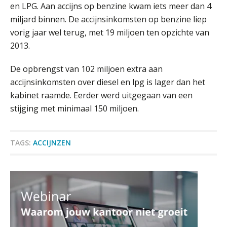
bouwstenen voor elk finance team
en LPG. Aan accijns op benzine kwam iets meer dan 4
miljard binnen. De accijnsinkomsten op benzine liep
Werven op klik is willekeurig. Zo
vorig jaar wel terug, met 19 miljoen ten opzichte van
verminder je verloop structureel.
2013.
Buy & build: urenregistratie als
De opbrengst van 102 miljoen extra aan
verborgen EBITDA-hefboom
accijnsinkomsten over diesel en lpg is lager dan het
ABN Amro slokt NIBC op: wat deze
kabinet raamde. Eerder werd uitgegaan van een
overname zegt over de
veranderende financiële markt
stijging met minimaal 150 miljoen.
Boekhoudlandschap sterk
gefragmenteerd, softwarekampioen
ontbreekt (nog) in Europa
Relatiebeheerder – Almelo
TAGS:
ACCIJNZEN
BonsenReuling
Hoe Hoek en Blok het
ondertekenproces drastisch
verbeterde
Accountant Agri & Food – Roosendaal
Schaalbaar IT-beheer sluit naadloos
aaff
aan bij het snelgroeiende Reanda
Govers bouwt aan een volwassen