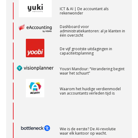
ICT & AI | De accountant als
rekenwonder
Gevorderd Assistent Accountant – Enschede
BonsenReuling
Dashboard voor
administratiekantoren: al je klanten in
één overzicht
Assistent accountant Agri & Food – Groningen
De vijf grootste uitdagingen in
aaff
capaciteitsplanning
Yousri Mandour: “Verandering begint
Accountant Agri & Food – Gorinchem
waar het schuurt”
aaff
Waarom het huidige verdienmodel
van accountants verleden tijd is
Klantadviseur Accountancy (32-40 uur)
Finnerz
Wie is de eerste? De AI-revolutie
Eindverantwoordelijk Accountant Samenstel (RA
waar elk kantoor op wacht.