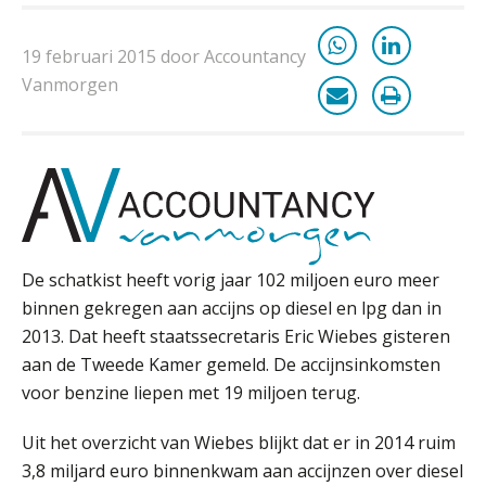
en schenkbelasting.
19 februari 2015 door Accountancy
Zomer. Tijd om je loopbaan onder
de loep te nemen.
Vanmorgen
Q Home: DAC7-compliant opschalen
als verhuurplatform voor
vakantiewoningen
5 signalen dat jouw relatiebeheer
niet meer werkt (en hoe je dat oplost)
De schatkist heeft vorig jaar 102 miljoen euro meer
binnen gekregen aan accijns op diesel en lpg dan in
Fusies en overnames | Met
2013. Dat heeft staatssecretaris Eric Wiebes gisteren
waardebepalingen bedrijfsadvies
dichter bij de ondernemer
aan de Tweede Kamer gemeld. De accijnsinkomsten
voor benzine liepen met 19 miljoen terug.
Van Wwft naar AMLR: wat verandert
er in 2027?
Uit het overzicht van Wiebes blijkt dat er in 2014 ruim
3,8 miljard euro binnenkwam aan accijnzen over diesel
Driver-based models: de essentiële