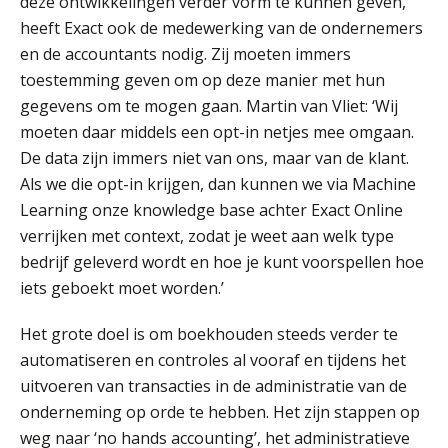
deze ontwikkelingen verder vorm te kunnen geven,
heeft Exact ook de medewerking van de ondernemers
Woord & Daad: “Van wildgroei naar
een structuur die iedereen begrijpt”
en de accountants nodig. Zij moeten immers
toestemming geven om op deze manier met hun
Te veel tijd kwijt aan
gegevens om te mogen gaan. Martin van Vliet: ‘Wij
factuurverwerking? Dit is hoe AI het
oplost
moeten daar middels een opt-in netjes mee omgaan.
De data zijn immers niet van ons, maar van de klant.
Uitspraak Hoge Raad: subsidie voor
tuchtrechtspraak advocatuur is
Als we die opt-in krijgen, dan kunnen we via Machine
belast met btw
Learning onze knowledge base achter Exact Online
Informer Money genomineerd voor
verrijken met context, zodat je weet aan welk type
Best FinTech Startup of the Year
België
bedrijf geleverd wordt en hoe je kunt voorspellen hoe
iets geboekt moet worden.’
Wwft-compliance in 2026: doen we
het beter dan vorig jaar?
Het grote doel is om boekhouden steeds verder te
automatiseren en controles al vooraf en tijdens het
ICT & AI | Volledig automatische
factuurverwerking: zo kom je er
uitvoeren van transacties in de administratie van de
onderneming op orde te hebben. Het zijn stappen op
Hierom zijn webshopondernemers
extra kwetsbaar voor
weg naar ‘no hands accounting’, het administratieve
boekhoudfouten