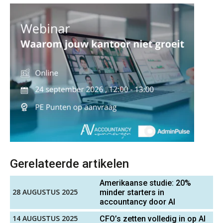
vakantiewoningen
5 signalen dat jouw relatiebeheer
niet meer werkt (en hoe je dat oplost)
Fusies en overnames | Met
waardebepalingen bedrijfsadvies
dichter bij de ondernemer
Van Wwft naar AMLR: wat verandert
er in 2027?
Driver-based models: de essentiële
Gerelateerde artikelen
bouwstenen voor elk finance team
Amerikaanse studie: 20%
Werven op klik is willekeurig. Zo
28 AUGUSTUS 2025
minder starters in
verminder je verloop structureel.
accountancy door AI
14 AUGUSTUS 2025
CFO’s zetten volledig in op AI
Buy & build: urenregistratie als