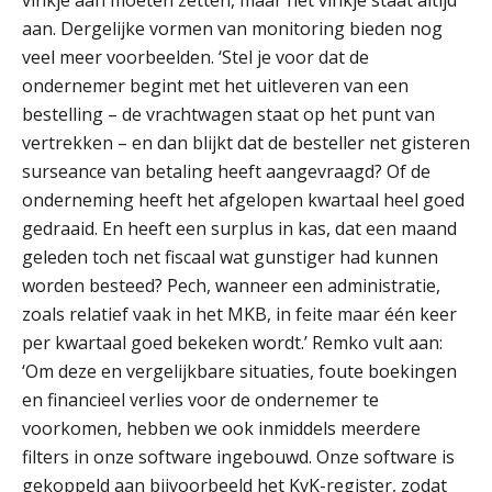
aan. Dergelijke vormen van monitoring bieden nog
veel meer voorbeelden. ‘Stel je voor dat de
ondernemer begint met het uitleveren van een
bestelling – de vrachtwagen staat op het punt van
vertrekken – en dan blijkt dat de besteller net gisteren
surseance van betaling heeft aangevraagd? Of de
onderneming heeft het afgelopen kwartaal heel goed
ICT & AI | “Slim automatiseren begint
gedraaid. En heeft een surplus in kas, dat een maand
bij gedrag”
geleden toch net fiscaal wat gunstiger had kunnen
worden besteed? Pech, wanneer een administratie,
Private equity in accountancy: drie
spanningsvelden die het vak
zoals relatief vaak in het MKB, in feite maar één keer
veranderen
per kwartaal goed bekeken wordt.’ Remko vult aan:
ICT & AI | “Wie bewust kiest, kiest
‘Om deze en vergelijkbare situaties, foute boekingen
voor toekomstbestendigheid”
en financieel verlies voor de ondernemer te
voorkomen, hebben we ook inmiddels meerdere
ICT & AI | Waarom inzicht nog geen
advies is
filters in onze software ingebouwd. Onze software is
gekoppeld aan bijvoorbeeld het KvK-register, zodat