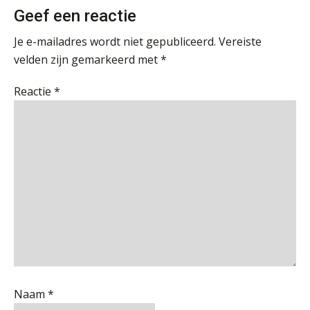
De cijfers kloppen. Maar klopt de
Geef een reactie
cultuur ook?
Accountant Agri & Food – Uden
aaff
Je e-mailadres wordt niet gepubliceerd.
Vereiste
De mensen achter de loonstrook: in
velden zijn gemarkeerd met
*
gesprek met Susan Hendriks
Supervisor controlling & accounting
Reactie
*
Klanten soepel bedienen met AFAS
KNAV
SB
Gevorderd Assistent Accountant
BonsenReuling
Speech to text in compliance
software: zo besparen accountants
twintig minuten per dossier
Senior Assistent Accountant – Kesteren
WEA Deltaland
Risicocategorieën AI Act blijven
Accountant Agri & Food – Heythuysen
onderbelicht, terwijl de
verplichtingen al gelden
aaff
Naam
*