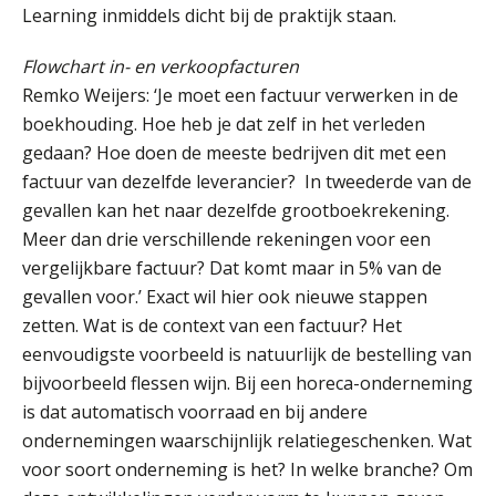
Learning inmiddels dicht bij de praktijk staan.
Je helpt klanten met hun
administratie — maar hoe zit het met
die van jouzelf?
Flowchart in- en verkoopfacturen
Remko Weijers: ‘Je moet een factuur verwerken in de
Ketenmachtigingen centraal beheren:
zo werkt u slimmer met eHerkenning
boekhouding. Hoe heb je dat zelf in het verleden
gedaan? Hoe doen de meeste bedrijven dit met een
factuur van dezelfde leverancier? In tweederde van de
de autonome AI-boekhouder
gevallen kan het naar dezelfde grootboekrekening.
Meer dan drie verschillende rekeningen voor een
De curator klopt aan: wat moet een
accountantskantoor afgeven bij een
vergelijkbare factuur? Dat komt maar in 5% van de
faillissement van een klant?
gevallen voor.’ Exact wil hier ook nieuwe stappen
Eenvoudig bankrekeningen koppelen
zetten. Wat is de context van een factuur? Het
met Twinfield, Exact Online en
Snelstart
eenvoudigste voorbeeld is natuurlijk de bestelling van
bijvoorbeeld flessen wijn. Bij een horeca-onderneming
Van Mook: “Met Minox Focus wil ik
groeien naar twee keer zoveel
is dat automatisch voorraad en bij andere
klanten.”
ondernemingen waarschijnlijk relatiegeschenken. Wat
Van losse vastlegging naar
voor soort onderneming is het? In welke branche? Om
aantoonbare grip op KYC en de Wwft