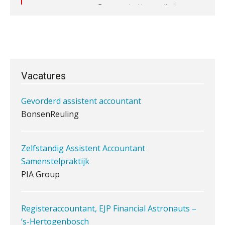
Waarom een VOF-contract net zo
Controleleider
belangrijk is als het zakelijk plan zelf
Scab
Gevorderd assistent accountant
Vacatures
Waarom jouw klant sneller
BonsenReuling
antwoordt via een app dan via de
mail
Zelfstandig Assistent Accountant
iXBRL controleren: wanneer moet
het, en waar let je op?
Samenstelpraktijk
PIA Group
Het herbeleggen van de
Herinvesteringsreserve (HIR) in een
vastgoedbeleggingsfonds?
Registeraccountant, EJP Financial Astronauts –
Je helpt klanten met hun
administratie — maar hoe zit het met
‘s-Hertogenbosch
die van jouzelf?
PIA Group
Ketenmachtigingen centraal beheren:
zo werkt u slimmer met eHerkenning