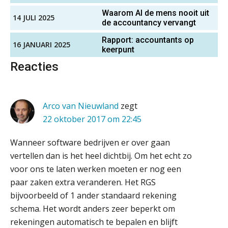
verborgen EBITDA-hefboom
Waarom AI de mens nooit uit
14 JULI 2025
Controleleider
de accountancy vervangt
ABN Amro slokt NIBC op: wat deze
Scab
overname zegt over de
Rapport: accountants op
veranderende financiële markt
16 JANUARI 2025
keerpunt
Boekhoudlandschap sterk
Reacties
Gevorderd assistent accountant
gefragmenteerd, softwarekampioen
ontbreekt (nog) in Europa
BonsenReuling
Hoe Hoek en Blok het
ondertekenproces drastisch
Arco van Nieuwland
zegt
verbeterde
Zelfstandig Assistent Accountant
22 oktober 2017 om 22:45
Samenstelpraktijk
Schaalbaar IT-beheer sluit naadloos
aan bij het snelgroeiende Reanda
PIA Group
Wanneer software bedrijven er over gaan
vertellen dan is het heel dichtbij. Om het echt zo
Govers bouwt aan een volwassen
digitaal fundament voor governance,
voor ons te laten werken moeten er nog een
security en AI
Registeraccountant, EJP Financial Astronauts –
paar zaken extra veranderen. Het RGS
‘s-Hertogenbosch
Van najagen naar verwerken:
bijvoorbeeld of 1 ander standaard rekening
waarom vraagposten je proces
PIA Group
blokkeren (en hoe je dat stopt)
schema. Het wordt anders zeer beperkt om
rekeningen automatisch te bepalen en blijft
ICT & AI | Data als fundament voor