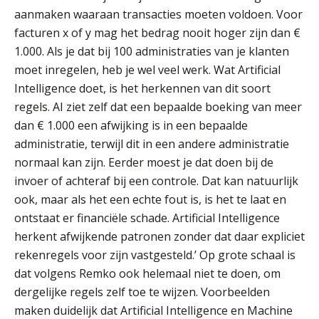
aanmaken waaraan transacties moeten voldoen. Voor
Hoe standaardisering de stille
revolutie in finance ontketende
facturen x of y mag het bedrag nooit hoger zijn dan €
1.000. Als je dat bij 100 administraties van je klanten
‘De accountant is essentieel voor
moet inregelen, heb je wel veel werk. Wat Artificial
ondernemers in het mkb’
Intelligence doet, is het herkennen van dit soort
regels. AI ziet zelf dat een bepaalde boeking van meer
Waarom een VOF-contract net zo
belangrijk is als het zakelijk plan zelf
dan € 1.000 een afwijking is in een bepaalde
administratie, terwijl dit in een andere administratie
normaal kan zijn. Eerder moest je dat doen bij de
invoer of achteraf bij een controle. Dat kan natuurlijk
Waarom jouw klant sneller
ook, maar als het een echte fout is, is het te laat en
antwoordt via een app dan via de
mail
ontstaat er financiële schade. Artificial Intelligence
herkent afwijkende patronen zonder dat daar expliciet
iXBRL controleren: wanneer moet
rekenregels voor zijn vastgesteld.’ Op grote schaal is
het, en waar let je op?
dat volgens Remko ook helemaal niet te doen, om
Het herbeleggen van de
dergelijke regels zelf toe te wijzen. Voorbeelden
Herinvesteringsreserve (HIR) in een
vastgoedbeleggingsfonds?
maken duidelijk dat Artificial Intelligence en Machine