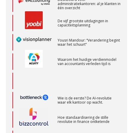
Gevorderd assistent accountant Audit – Almelo
De vijf grootste uitdagingen in
capaciteitsplanning
BonsenReuling
Yousri Mandour: “Verandering begint
waar het schuurt”
Accountant – Eindhoven
aaff
Waarom het huidige verdienmodel
van accountants verleden tijd is
Audit assistent
KNAV
Wie is de eerste? De AI-revolutie
Accountant Agri & Food – Roosendaal
waar elk kantoor op wacht.
aaff
Hoe standaardisering de stille
revolutie in finance ontketende
Assistent accountant Agri & Food – Groningen
‘De accountant is essentieel voor
aaff
ondernemers in het mkb’