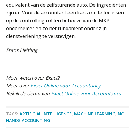
equivalent van de zelfsturende auto. De ingrediënten
Blog | Aandachtspunten bij de
zijn er. Voor de accountant een kans om te focussen
transitie in verband met de Wet
toekomst pensioenen voor de
op de controlling rol ten behoeve van de MKB-
werkgever
ondernemer en zo het fundament onder zijn
dienstverlening te verstevigen.
Frans Heitling
Verstoorde arbeidsrelatie als
ontslaggrond: zo begeleid je jouw
klant
Duizenden Nederlanders in de knel
door Amerikaanse belastingwet
Meer weten over Exact?
Meer over
Exact Online voor Accountancy
Het functiegemak van de INT bij
Bekijk de demo van
Exact Online voor Accountancy
adviezen over en aangiften van erf-
en schenkbelasting.
Zomer. Tijd om je loopbaan onder
TAGS:
ARTIFICIAL INTELLIGENCE
,
MACHINE LEARNING
,
NO
de loep te nemen.
HANDS ACCOUNTING
Q Home: DAC7-compliant opschalen
als verhuurplatform voor