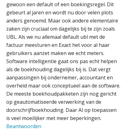
gewoon een default of een boekingsregel. Dit
innovatie
Eindverantwoordelijk Accountant Samenstel (RA
gebeurt al jaren en wordt nu door velen plots
of AA)
anders genoemd. Maar ook andere elementaire
Microsoft Copilot gebruiken? Zorg
PIA Group
dat je eerst SharePoint op orde hebt
zaken zijn cruciaal om dagelijks bij te zijn zoals
UBL. Als we nu allemaal default ubl met de
Senior Assistent Accountant, EJP Financial
Terug naar het ambacht
factuur meesturen en Exact het voor al haar
Astronauts – Curaçao
gebruikers aanzet maken we echt meters.
PIA Group
Cyberbeveiligingswet definitief: dit
Software intelligentie gaat ons pas echt helpen
moet je accountantskantoor vóór 15
augustus geregeld hebben
als de boekhouding dagelijks bij is. Dat vergt
aanpassingen bij ondernemer, accountant en
Waarom SharePoint en Copilot je de
Accountant Agri & Food – Gorinchem
inzichten op klantdossiers schuldig
overheid maar ook conceptueel aan de software.
blijven
aaff
De meeste boekhoudpakketen zijn nog gericht
op geautomatiseerde verwerking van de
“Waarom CRM in de accountancy
vaak meer ruis dan overzicht brengt”
Assistent Accountant / Relatiemanager, Elysee
doorschrijfboekhouding. Daar AI op toepassen
Accountants
is veel moeilijker met meer beperkingen.
ICT & AI | “Accountancywerk
verandert sneller dan de meeste
PIA Group
Beantwoorden
kantoren beseffen”