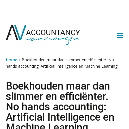
Spring
Door
Spring
Spring
naar
naar
naar
naar
de
de
de
de
hoofdnavigatie
hoofd
eerste
voettekst
inhoud
sidebar
Home
»
Boekhouden maar dan slimmer en efficiënter. No
hands accounting: Artificial Intelligence en Machine Learning
Boekhouden maar dan
slimmer en efficiënter.
No hands accounting:
Artificial Intelligence en
Machine Learning