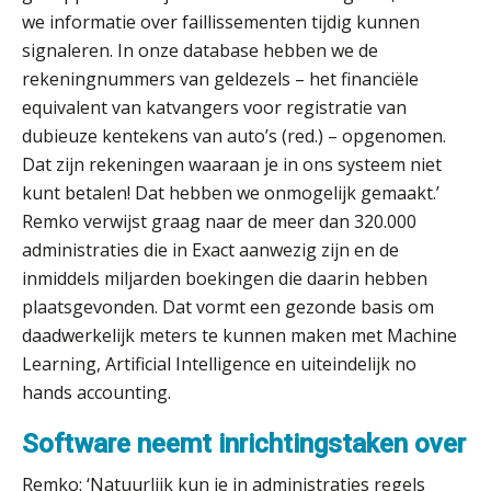
ICT & AI | De accountant als
we informatie over faillissementen tijdig kunnen
rekenwonder
signaleren. In onze database hebben we de
rekeningnummers van geldezels – het financiële
Dashboard voor
administratiekantoren: al je klanten in
equivalent van katvangers voor registratie van
één overzicht
dubieuze kentekens van auto’s (red.) – opgenomen.
De vijf grootste uitdagingen in
Dat zijn rekeningen waaraan je in ons systeem niet
capaciteitsplanning
kunt betalen! Dat hebben we onmogelijk gemaakt.’
Remko verwijst graag naar de meer dan 320.000
Yousri Mandour: “Verandering begint
waar het schuurt”
administraties die in Exact aanwezig zijn en de
inmiddels miljarden boekingen die daarin hebben
Waarom het huidige verdienmodel
plaatsgevonden. Dat vormt een gezonde basis om
van accountants verleden tijd is
daadwerkelijk meters te kunnen maken met Machine
Learning, Artificial Intelligence en uiteindelijk no
hands accounting.
Software neemt inrichtingstaken over
Wie is de eerste? De AI-revolutie
waar elk kantoor op wacht.
Remko: ‘Natuurlijk kun je in administraties regels