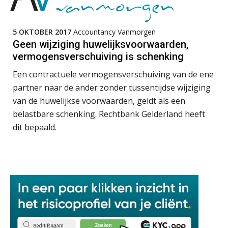
De mensen achter de loonstrook: in
Supervisor controlling & accounting
gesprek met Susan Hendriks
KNAV
5 OKTOBER 2017
Accountancy Vanmorgen
Klanten soepel bedienen met AFAS
Geen wijziging huwelijksvoorwaarden,
SB
vermogensverschuiving is schenking
Corporate Finance Advisor
KNAV
Een contractuele vermogensverschuiving van de ene
partner naar de ander zonder tussentijdse wijziging
Speech to text in compliance
van de huwelijkse voorwaarden, geldt als een
Gevorderd Assistent Accountant Audit
software: zo besparen accountants
belastbare schenking. Rechtbank Gelderland heeft
twintig minuten per dossier
PIA Group
dit bepaald.
Junior manager audit
Bentacera
Risicocategorieën AI Act blijven
onderbelicht, terwijl de
verplichtingen al gelden
Groeipad in de samenstelpraktijk:
Zelfstandig Assistent Accountant
van gevorderd assistent naar client
Samenstelpraktijk
manager
PIA Group