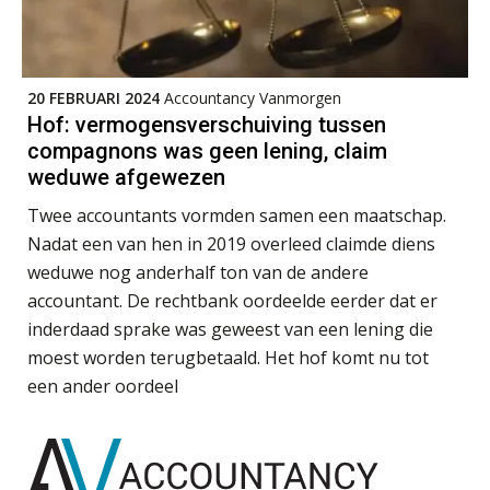
dat je eerst SharePoint op orde hebt
Klantadviseur Accountancy (32-40 uur)
Finnerz
Terug naar het ambacht
20 FEBRUARI 2024
Accountancy Vanmorgen
Hof: vermogensverschuiving tussen
Cyberbeveiligingswet definitief: dit
Eindverantwoordelijk Accountant Samenstel (RA
compagnons was geen lening, claim
moet je accountantskantoor vóór 15
augustus geregeld hebben
of AA)
weduwe afgewezen
PIA Group
Waarom SharePoint en Copilot je de
Twee accountants vormden samen een maatschap.
inzichten op klantdossiers schuldig
blijven
Nadat een van hen in 2019 overleed claimde diens
weduwe nog anderhalf ton van de andere
(Senior) Assistent Accountant Audit , Cooster
“Waarom CRM in de accountancy
vaak meer ruis dan overzicht brengt”
accountant. De rechtbank oordeelde eerder dat er
Coaching Accountants – Bilthoven/Barneveld
inderdaad sprake was geweest van een lening die
PIA Group
ICT & AI | “Accountancywerk
moest worden terugbetaald. Het hof komt nu tot
verandert sneller dan de meeste
kantoren beseffen”
een ander oordeel
Senior assistent accountant | samenstel
De cijfers kloppen. Maar klopt de
Scab
cultuur ook?