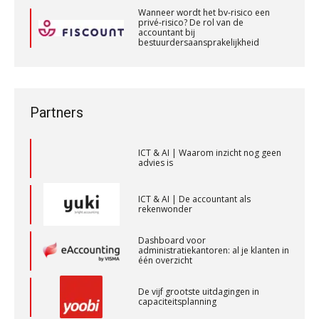
Accountants
Wanneer wordt het bv-risico een
ICT & AI | “Slim automatiseren begint
privé-risico? De rol van de
bij gedrag”
PIA Group
accountant bij
bestuurdersaansprakelijkheid
Private equity in accountancy: drie
Wanneer wordt het bv-risico een
spanningsvelden die het vak
privé-risico? De rol van de
veranderen
Registeraccountant, EJP Financial Astronauts –
accountant bij
bestuurdersaansprakelijkheid
‘s-Hertogenbosch
ICT & AI | “Wie bewust kiest, kiest
Partners
PIA Group
voor toekomstbestendigheid”
ICT & AI | Waarom inzicht nog geen
advies is
Audit assistent
KNAV
ICT & AI | De accountant als
rekenwonder
Assistent accountant Agri & Food – Groningen
Dashboard voor
aaff
administratiekantoren: al je klanten in
één overzicht
De vijf grootste uitdagingen in
Controleleider
capaciteitsplanning
Scab