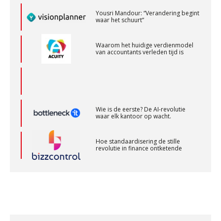
Yousri Mandour: “Verandering begint
waar het schuurt”
Relatiebeheerder
BonsenReuling
Waarom het huidige verdienmodel
van accountants verleden tijd is
Accountant Agri & Food – Terneuzen
aaff
Wie is de eerste? De AI-revolutie
waar elk kantoor op wacht.
Gevorderd Assistent Accountant
BonsenReuling
Hoe standaardisering de stille
revolutie in finance ontketende
Senior Assistent Accountant, EJP Financial
‘De accountant is essentieel voor
ondernemers in het mkb’
Astronauts – Curaçao
PIA Group
Waarom een VOF-contract net zo
belangrijk is als het zakelijk plan zelf