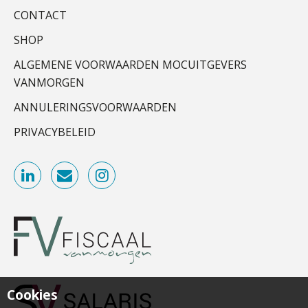
Scab
ondertekenproces drastisch
CONTACT
verbeterde
SHOP
Schaalbaar IT-beheer sluit naadloos
Relatiebeheerder
aan bij het snelgroeiende Reanda
ALGEMENE VOORWAARDEN MOCUITGEVERS
BonsenReuling
VANMORGEN
Govers bouwt aan een volwassen
digitaal fundament voor governance,
ANNULERINGSVOORWAARDEN
security en AI
Accountant Agri & Food – Terneuzen
aaff
PRIVACYBELEID
Van najagen naar verwerken:
waarom vraagposten je proces
blokkeren (en hoe je dat stopt)
Gevorderd Assistent Accountant
ICT & AI | Data als fundament voor
innovatie
BonsenReuling
Microsoft Copilot gebruiken? Zorg
dat je eerst SharePoint op orde hebt
Senior Assistent Accountant, EJP Financial
Astronauts – Curaçao
Terug naar het ambacht
PIA Group
Cookies