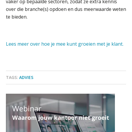
Werven op klik is willekeurig. Zo
vaker op bepaalde sectoren, zodat ze extra kennis
verminder je verloop structureel.
over die branche(s) opdoen en dus meerwaarde weten
te bieden.
Buy & build: urenregistratie als
verborgen EBITDA-hefboom
ABN Amro slokt NIBC op: wat deze
overname zegt over de
Lees meer over hoe je mee kunt groeien met je klant.
veranderende financiële markt
Boekhoudlandschap sterk
gefragmenteerd, softwarekampioen
ontbreekt (nog) in Europa
Relatiebeheerder – Almelo
BonsenReuling
Hoe Hoek en Blok het
TAGS:
ADVIES
ondertekenproces drastisch
verbeterde
Senior Assistent Accountant – Kesteren
Schaalbaar IT-beheer sluit naadloos
WEA Deltaland
aan bij het snelgroeiende Reanda
Govers bouwt aan een volwassen
digitaal fundament voor governance,
Registeraccountant, EJP Financial Astronauts –
security en AI
‘s-Hertogenbosch