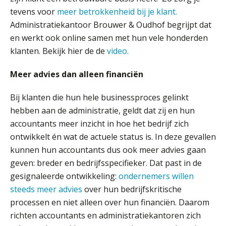
de loep te nemen.
tevens voor
meer betrokkenheid bij je klant.
Administratiekantoor Brouwer & Oudhof begrijpt dat
Q Home: DAC7-compliant opschalen
als verhuurplatform voor
en werkt ook online samen met hun vele honderden
vakantiewoningen
klanten. Bekijk hier de de
video.
5 signalen dat jouw relatiebeheer
niet meer werkt (en hoe je dat oplost)
Meer advies dan alleen financiën
Bij klanten die hun hele businessproces gelinkt
hebben aan de administratie, geldt dat zij en hun
accountants meer inzicht in hoe het bedrijf zich
Fusies en overnames | Met
waardebepalingen bedrijfsadvies
ontwikkelt én wat de actuele status is. In deze gevallen
dichter bij de ondernemer
kunnen hun accountants dus ook meer advies gaan
Van Wwft naar AMLR: wat verandert
geven: breder en bedrijfsspecifieker. Dat past in de
er in 2027?
gesignaleerde ontwikkeling:
ondernemers willen
steeds meer advies
over hun bedrijfskritische
Driver-based models: de essentiële
bouwstenen voor elk finance team
processen en niet alleen over hun financiën. Daarom
richten accountants en administratiekantoren zich