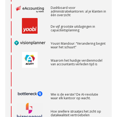
PIA Group
Dashboard voor
administratiekantoren: al je klanten in
één overzicht
Klantadviseur Accountancy (32-40 uur)
De vijf grootste uitdagingen in
Finnerz
capaciteitsplanning
Yousri Mandour: “Verandering begint
Controleleider
waar het schuurt”
Scab
Waarom het huidige verdienmodel
van accountants verleden tijd is
Gevorderd Assistent Accountant – Enschede
BonsenReuling
Wie is de eerste? De AI-revolutie
Assistent Accountant / Relatiemanager, Elysee
waar elk kantoor op wacht.
Accountants
PIA Group
Hoe snellere straatjes het zicht op
datakwaliteit vertroebelen