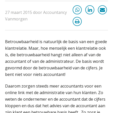
factuurverwerking: zo kom je er
Hierom zijn webshopondernemers
27 maart 2015 door Accountancy
extra kwetsbaar voor
Vanmorgen
boekhoudfouten
Blog | Aandachtspunten bij de
transitie in verband met de Wet
toekomst pensioenen voor de
werkgever
Betrouwbaarheid is natuurlijk de basis van een goede
klantrelatie. Maar, hoe menselijk een klantrelatie ook
is, die betrouwbaarheid hangt niet alleen af van de
Verstoorde arbeidsrelatie als
accountant of van de administrateur. De basis wordt
ontslaggrond: zo begeleid je jouw
gevormd door de betrouwbaarheid van de cijfers. Je
klant
bent niet voor niets accountant!
Duizenden Nederlanders in de knel
door Amerikaanse belastingwet
Daarom zorgen steeds meer accountants voor een
online link met de administratie van hun klanten. Zo
Het functiegemak van de INT bij
adviezen over en aangiften van erf-
weten de ondernemer en de accountant dat de cijfers
en schenkbelasting.
kloppen en dus dat het advies van de accountant aan
Zomer. Tijd om je loopbaan onder
zijn klant een betrouwbare basis heeft. Zo zorg je