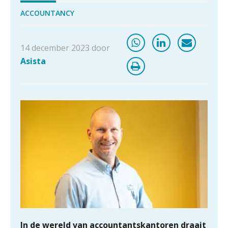
ACCOUNTANCY
14 december 2023 door
Asista
ICT & AI | “Slim automatiseren begint
bij gedrag”
Private equity in accountancy: drie
spanningsvelden die het vak
veranderen
ICT & AI | “Wie bewust kiest, kiest
voor toekomstbestendigheid”
ICT & AI | Waarom inzicht nog geen
advies is
ICT & AI | De accountant als
rekenwonder
In de wereld van accountantskantoren draait