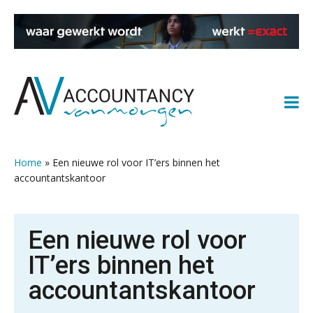
Spring
Door
Spring
Spring
naar
naar
naar
naar
de
de
de
de
hoofdnavigatie
hoofd
eerste
voettekst
inhoud
sidebar
Home
»
Een nieuwe rol voor IT’ers binnen het
accountantskantoor
Een nieuwe rol voor
IT’ers binnen het
accountantskantoor