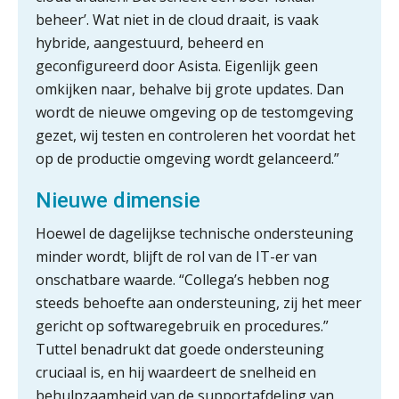
beheer’. Wat niet in de cloud draait, is vaak
hybride, aangestuurd, beheerd en
Scan-en-herken haalt de druk niet van
je kwartaalafsluiting. Dit wel.
geconfigureerd door Asista. Eigenlijk geen
omkijken naar, behalve bij grote updates. Dan
Uitspraak Hoge Raad: subsidie voor
tuchtrechtspraak advocatuur is
wordt de nieuwe omgeving op de testomgeving
belast met btw
gezet, wij testen en controleren het voordat het
Informer Money genomineerd voor
op de productie omgeving wordt gelanceerd.”
Best FinTech Startup of the Year
België
Nieuwe dimensie
Wwft-compliance in 2026: doen we
het beter dan vorig jaar?
Hoewel de dagelijkse technische ondersteuning
minder wordt, blijft de rol van de IT-er van
ICT & AI | Volledig automatische
onschatbare waarde. “Collega’s hebben nog
factuurverwerking: zo kom je er
steeds behoefte aan ondersteuning, zij het meer
gericht op softwaregebruik en procedures.”
Hierom zijn webshopondernemers
extra kwetsbaar voor
Tuttel benadrukt dat goede ondersteuning
boekhoudfouten
cruciaal is, en hij waardeert de snelheid en
Blog | Aandachtspunten bij de
transitie in verband met de Wet
behulpzaamheid van de supportafdeling van