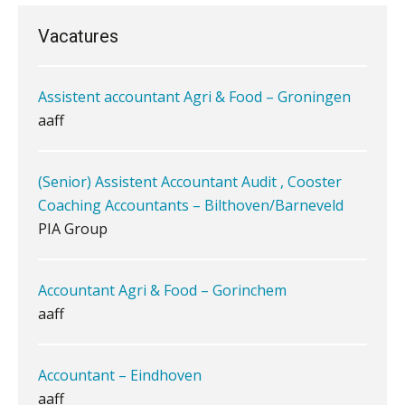
of AA)
PIA Group
Vacatures
Assistent accountant Agri & Food – Groningen
Waarom jouw klant sneller
antwoordt via een app dan via de
aaff
mail
iXBRL controleren: wanneer moet
(Senior) Assistent Accountant Audit , Cooster
het, en waar let je op?
Coaching Accountants – Bilthoven/Barneveld
Het herbeleggen van de
PIA Group
Herinvesteringsreserve (HIR) in een
vastgoedbeleggingsfonds?
Inzicht in je organisatie: de kracht zit
Accountant Agri & Food – Gorinchem
in eenvoud
aaff
Ketenmachtigingen centraal beheren:
zo werkt u slimmer met eHerkenning
Accountant – Eindhoven
aaff
de autonome AI-boekhouder