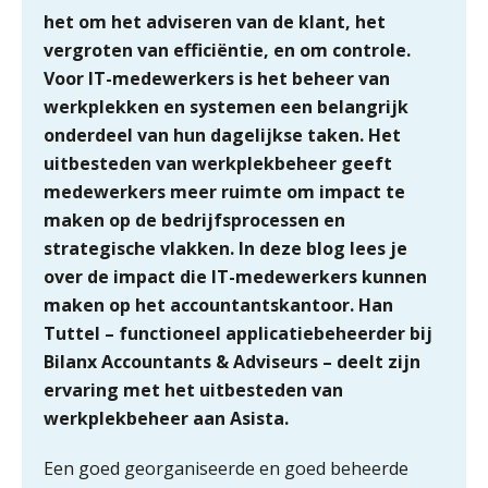
het om het adviseren van de klant, het
Dashboard voor
administratiekantoren: al je klanten in
vergroten van efficiëntie, en om controle.
één overzicht
Voor IT-medewerkers
is het beheer van
De vijf grootste uitdagingen in
werkplekken en systemen een belangrijk
capaciteitsplanning
onderdeel van hun dagelijkse taken. Het
uitbesteden van werkplekbeheer geeft
Yousri Mandour: “Verandering begint
waar het schuurt”
medewerkers meer ruimte om impact te
maken op de bedrijfsprocessen en
Waarom het huidige verdienmodel
strategische vlakken. In deze blog lees je
van accountants verleden tijd is
over de impact die IT-medewerkers kunnen
maken op het accountantskantoor. Han
Tuttel – functioneel applicatiebeheerder bij
Bilanx Accountants & Adviseurs – deelt zijn
Wie is de eerste? De AI-revolutie
ervaring met het uitbesteden van
waar elk kantoor op wacht.
werkplekbeheer aan Asista.
Hoe snellere straatjes het zicht op
Een goed georganiseerde en goed beheerde
datakwaliteit vertroebelen