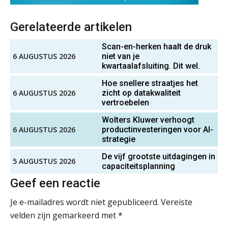
Microsoft Copilot gebruiken? Zorg
dat je eerst SharePoint op orde hebt
Accountant – Eindhoven
Gerelateerde artikelen
aaff
Terug naar het ambacht
Scan-en-herken haalt de druk
6 AUGUSTUS 2026
niet van je
kwartaalafsluiting. Dit wel.
Cyberbeveiligingswet definitief: dit
Zelfstandig Assistent Accountant
moet je accountantskantoor vóór 15
Hoe snellere straatjes het
augustus geregeld hebben
Samenstelpraktijk
6 AUGUSTUS 2026
zicht op datakwaliteit
PIA Group
vertroebelen
Waarom SharePoint en Copilot je de
inzichten op klantdossiers schuldig
blijven
Wolters Kluwer verhoogt
6 AUGUSTUS 2026
productinvesteringen voor AI-
Accountant Agri & Food – Heythuysen
strategie
“Waarom CRM in de accountancy
aaff
vaak meer ruis dan overzicht brengt”
De vijf grootste uitdagingen in
5 AUGUSTUS 2026
capaciteitsplanning
ICT & AI | “Accountancywerk
verandert sneller dan de meeste
Gevorderd Assistent Accountant – Enschede
Geef een reactie
kantoren beseffen”
BonsenReuling
Je e-mailadres wordt niet gepubliceerd.
Vereiste
De cijfers kloppen. Maar klopt de
cultuur ook?
velden zijn gemarkeerd met
*