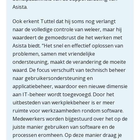
toekomst pensioenen voor de
Asista.
werkgever
Ook erkent Tuttel dat hij soms nog verlangt
naar de volledige controle van weleer, maar hij
Verstoorde arbeidsrelatie als
waardeert de gemoedsrust die het werken met
ontslaggrond: zo begeleid je jouw
klant
Asista biedt. “Het snel en effectief oplossen van
problemen, samen met vriendelijke
Duizenden Nederlanders in de knel
ondersteuning, maakt de verandering de moeite
door Amerikaanse belastingwet
waard. De focus verschuift van technisch beheer
Het functiegemak van de INT bij
naar gebruikersondersteuning en
adviezen over en aangiften van erf-
en schenkbelasting.
applicatiebeheer, waardoor een nieuwe dimensie
aan IT-beheer wordt toegevoegd. Door het
Zomer. Tijd om je loopbaan onder
uitbesteden van werkplekbeheer is er meer
de loep te nemen.
ruimte voor werkzaamheden rondom software.
Q Home: DAC7-compliant opschalen
Medewerkers worden bijgestuurd over het op de
als verhuurplatform voor
vakantiewoningen
juiste manier gebruiken van software en de
processen eromheen. Op deze manier draag je
5 signalen dat jouw relatiebeheer