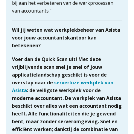
bij aan het verbeteren van de werkprocessen
niet meer werkt (en hoe je dat oplost)
van accountants.”
Wil jij weten wat werkplekbeheer van Asista
Fusies en overnames | Met
voor jouw accountantskantoor kan
waardebepalingen bedrijfsadvies
betekenen?
dichter bij de ondernemer
Van Wwft naar AMLR: wat verandert
Voer dan de Quick Scan uit! Met deze
er in 2027?
vrijblijvende scan snel je snel of jouw
applicatielandschap geschikt is voor de
Driver-based models: de essentiële
bouwstenen voor elk finance team
overstap naar de
serverloze werkplek van
Asista
: de veiligste werkplek voor de
Werven op klik is willekeurig. Zo
moderne accountant. De werkplek van Asista
verminder je verloop structureel.
beschikt over alles wat een accountant nodig
heeft. Alle functionaliteiten die je gewend
Buy & build: urenregistratie als
verborgen EBITDA-hefboom
bent, maar zonder serveromgeving. Snel en
efficiënt werken; dankzij de combinatie van
ABN Amro slokt NIBC op: wat deze