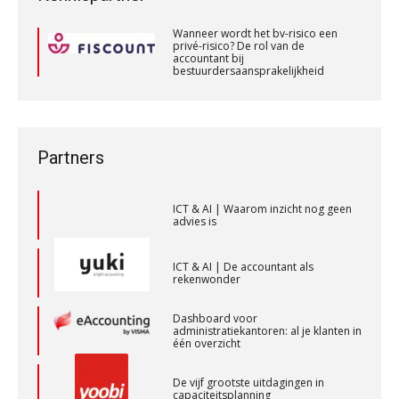
accountant bij
Controleleider
bestuurdersaansprakelijkheid
Scab
ICT & AI | “Slim automatiseren begint
Wanneer wordt het bv-risico een
bij gedrag”
privé-risico? De rol van de
accountant bij
bestuurdersaansprakelijkheid
Private equity in accountancy: drie
Gevorderd assistent accountant
Wanneer wordt het bv-risico een
spanningsvelden die het vak
privé-risico? De rol van de
veranderen
BonsenReuling
accountant bij
bestuurdersaansprakelijkheid
ICT & AI | “Wie bewust kiest, kiest
Partners
voor toekomstbestendigheid”
Senior Assistent Accountant, EJP Financial
Astronauts – Curaçao
ICT & AI | Waarom inzicht nog geen
PIA Group
advies is
ICT & AI | De accountant als
rekenwonder
Accountant Agri & Food – Roosendaal
aaff
Dashboard voor
administratiekantoren: al je klanten in
één overzicht
Medior assistent accountant • Druten
De vijf grootste uitdagingen in
WEA Deltaland
capaciteitsplanning