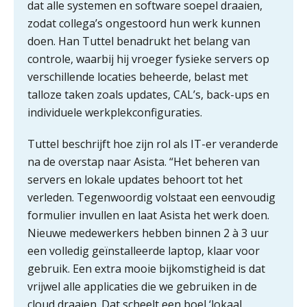
dat alle systemen en software soepel draaien,
zodat collega’s ongestoord hun werk kunnen
Ketenmachtigingen centraal beheren:
zo werkt u slimmer met eHerkenning
doen. Han Tuttel benadrukt het belang van
controle, waarbij hij vroeger fysieke servers op
verschillende locaties beheerde, belast met
de autonome AI-boekhouder
talloze taken zoals updates, CAL’s, back-ups en
individuele werkplekconfiguraties.
De curator klopt aan: wat moet een
accountantskantoor afgeven bij een
faillissement van een klant?
Tuttel beschrijft hoe zijn rol als IT-er veranderde
Eenvoudig bankrekeningen koppelen
na de overstap naar Asista. “Het beheren van
met Twinfield, Exact Online en
Snelstart
servers en lokale updates behoort tot het
verleden. Tegenwoordig volstaat een eenvoudig
Van Mook: “Met Minox Focus wil ik
groeien naar twee keer zoveel
formulier invullen en laat Asista het werk doen.
klanten.”
Nieuwe medewerkers hebben binnen 2 à 3 uur
een volledig geïnstalleerde laptop, klaar voor
Van losse vastlegging naar
aantoonbare grip op KYC en de Wwft
gebruik. Een extra mooie bijkomstigheid is dat
vrijwel alle applicaties die we gebruiken in de
Woord & Daad: “Van wildgroei naar
cloud draaien. Dat scheelt een boel ‘lokaal
een structuur die iedereen begrijpt”