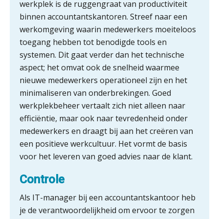
werkplek is de ruggengraat van productiviteit
binnen accountantskantoren. Streef naar een
‘De accountant is essentieel voor
ondernemers in het mkb’
werkomgeving waarin medewerkers moeiteloos
toegang hebben tot benodigde tools en
Waarom een VOF-contract net zo
systemen. Dit gaat verder dan het technische
belangrijk is als het zakelijk plan zelf
aspect; het omvat ook de snelheid waarmee
nieuwe medewerkers operationeel zijn en het
minimaliseren van onderbrekingen. Goed
werkplekbeheer vertaalt zich niet alleen naar
Waarom jouw klant sneller
antwoordt via een app dan via de
efficiëntie, maar ook naar tevredenheid onder
mail
medewerkers en draagt bij aan het creëren van
een positieve werkcultuur. Het vormt de basis
iXBRL controleren: wanneer moet
het, en waar let je op?
voor het leveren van goed advies naar de klant.
Het herbeleggen van de
Controle
Herinvesteringsreserve (HIR) in een
vastgoedbeleggingsfonds?
Als IT-manager bij een accountantskantoor heb
Inzicht in je organisatie: de kracht zit
je de verantwoordelijkheid om ervoor te zorgen
in eenvoud