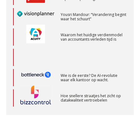
Yousri Mandour: “Verandering begint
Junior manager audit
waar het schuurt”
Bentacera
Waarom het huidige verdienmodel
van accountants verleden tijd is
Audit assistent
KNAV
Wie is de eerste? De AI-revolutie
Klantadviseur Accountancy (32-40 uur)
waar elk kantoor op wacht.
Finnerz
Hoe snellere straatjes het zicht op
datakwaliteit vertroebelen
Accountant Agri & Food – Uden
aaff
‘De accountant is essentieel voor
ondernemers in het mkb’
Eindverantwoordelijk Accountant Samenstel (RA
Waarom een VOF-contract net zo
belangrijk is als het zakelijk plan zelf