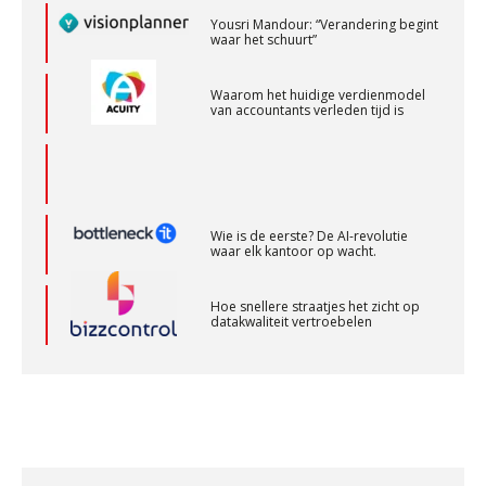
Yousri Mandour: “Verandering begint
waar het schuurt”
Audit assistent
KNAV
Waarom het huidige verdienmodel
van accountants verleden tijd is
Medior assistent accountant • Druten
WEA Deltaland
Wie is de eerste? De AI-revolutie
waar elk kantoor op wacht.
Relatiebeheerder – Almelo
BonsenReuling
Hoe snellere straatjes het zicht op
datakwaliteit vertroebelen
Gevorderd Assistent Accountant – Enschede
‘De accountant is essentieel voor
ondernemers in het mkb’
BonsenReuling
Waarom een VOF-contract net zo
belangrijk is als het zakelijk plan zelf
Corporate Finance Advisor