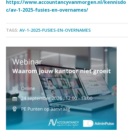
https://www.accountancyvanmorgen.nl/kennisdo
veranderende financiële markt
c/av-1-2025-fusies-en-overnames/
Boekhoudlandschap sterk
gefragmenteerd, softwarekampioen
ontbreekt (nog) in Europa
Corporate Finance Advisor
TAGS:
AV-1-2025-FUSIES-EN-OVERNAMES
KNAV
Hoe Hoek en Blok het
ondertekenproces drastisch
verbeterde
Assistent accountant Agri & Food – Groningen
Schaalbaar IT-beheer sluit naadloos
aaff
aan bij het snelgroeiende Reanda
Govers bouwt aan een volwassen
digitaal fundament voor governance,
Supervisor controlling & accounting
security en AI
KNAV
Van najagen naar verwerken:
waarom vraagposten je proces
blokkeren (en hoe je dat stopt)
Gevorderd assistent accountant
ICT & AI | Data als fundament voor
BonsenReuling
innovatie
Microsoft Copilot gebruiken? Zorg