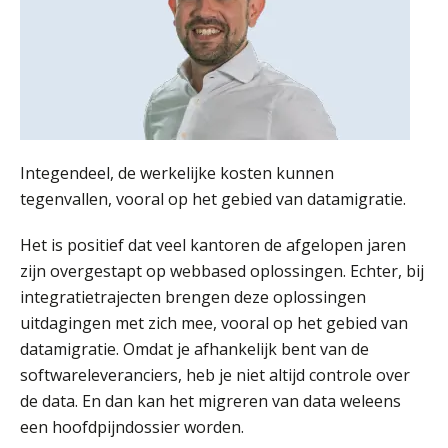
Ketenmachtigingen centraal beheren:
zo werkt u slimmer met eHerkenning
de autonome AI-boekhouder
De curator klopt aan: wat moet een
accountantskantoor afgeven bij een
Integendeel, de werkelijke kosten kunnen
faillissement van een klant?
tegenvallen, vooral op het gebied van datamigratie.
Eenvoudig bankrekeningen koppelen
met Twinfield, Exact Online en
Snelstart
Het is positief dat veel kantoren de afgelopen jaren
zijn overgestapt op webbased oplossingen. Echter, bij
Van Mook: “Met Minox Focus wil ik
groeien naar twee keer zoveel
integratietrajecten brengen deze oplossingen
klanten.”
uitdagingen met zich mee, vooral op het gebied van
datamigratie. Omdat je afhankelijk bent van de
Van losse vastlegging naar
aantoonbare grip op KYC en de Wwft
softwareleveranciers, heb je niet altijd controle over
de data. En dan kan het migreren van data weleens
Woord & Daad: “Van wildgroei naar
een hoofdpijndossier worden.
een structuur die iedereen begrijpt”