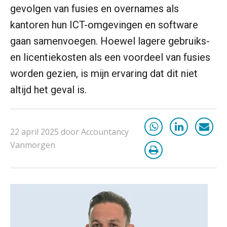
gevolgen van fusies en overnames als
‘De accountant is essentieel voor
ondernemers in het mkb’
kantoren hun ICT-omgevingen en software
gaan samenvoegen. Hoewel lagere gebruiks-
Waarom een VOF-contract net zo
belangrijk is als het zakelijk plan zelf
en licentiekosten als een voordeel van fusies
worden gezien, is mijn ervaring dat dit niet
altijd het geval is.
Waarom jouw klant sneller
antwoordt via een app dan via de
mail
22 april 2025 door Accountancy
iXBRL controleren: wanneer moet
Vanmorgen
het, en waar let je op?
Het herbeleggen van de
Herinvesteringsreserve (HIR) in een
vastgoedbeleggingsfonds?
Inzicht in je organisatie: de kracht zit
in eenvoud