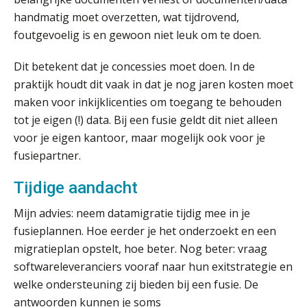
werkgever
handmatig moet overzetten, wat tijdrovend,
foutgevoelig is en gewoon niet leuk om te doen.
Dit betekent dat je concessies moet doen. In de
Verstoorde arbeidsrelatie als
ontslaggrond: zo begeleid je jouw
praktijk houdt dit vaak in dat je nog jaren kosten moet
klant
maken voor inkijklicenties om toegang te behouden
Duizenden Nederlanders in de knel
tot je eigen (!) data. Bij een fusie geldt dit niet alleen
door Amerikaanse belastingwet
voor je eigen kantoor, maar mogelijk ook voor je
fusiepartner.
Het functiegemak van de INT bij
adviezen over en aangiften van erf-
en schenkbelasting.
Tijdige aandacht
Zomer. Tijd om je loopbaan onder
Mijn advies: neem datamigratie tijdig mee in je
de loep te nemen.
fusieplannen. Hoe eerder je het onderzoekt en een
Q Home: DAC7-compliant opschalen
migratieplan opstelt, hoe beter. Nog beter: vraag
als verhuurplatform voor
vakantiewoningen
softwareleveranciers vooraf naar hun exitstrategie en
welke ondersteuning zij bieden bij een fusie. De
5 signalen dat jouw relatiebeheer
antwoorden kunnen je soms
niet meer werkt (en hoe je dat oplost)