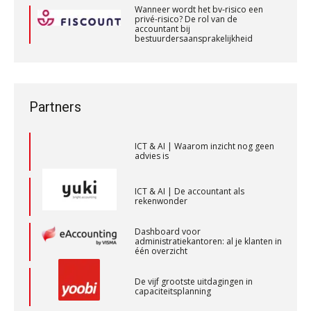
aaff
Wanneer wordt het bv-risico een
ICT & AI | “Slim automatiseren begint
privé-risico? De rol van de
bij gedrag”
accountant bij
bestuurdersaansprakelijkheid
Private equity in accountancy: drie
Wanneer wordt het bv-risico een
Senior Assistent Accountant, EJP Financial
spanningsvelden die het vak
privé-risico? De rol van de
veranderen
Astronauts – Curaçao
accountant bij
bestuurdersaansprakelijkheid
PIA Group
ICT & AI | “Wie bewust kiest, kiest
Partners
voor toekomstbestendigheid”
Accountant Agri & Food – Terneuzen
ICT & AI | Waarom inzicht nog geen
advies is
aaff
ICT & AI | De accountant als
rekenwonder
Controleleider
Scab
Dashboard voor
administratiekantoren: al je klanten in
één overzicht
Registeraccountant, EJP Financial Astronauts –
De vijf grootste uitdagingen in
‘s-Hertogenbosch
capaciteitsplanning
PIA Group