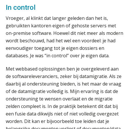
In control
Scan-en-herken haalt de druk niet van
je kwartaalafsluiting. Dit wel.
Vroeger, al klinkt dat langer geleden dan het is,
gebruikten kantoren eigen of gehoste servers met
Uitspraak Hoge Raad: subsidie voor
tuchtrechtspraak advocatuur is
on-premise software. Hoewel dit niet meer als modern
belast met btw
wordt beschouwd, had het wel een voordeel: je had
Informer Money genomineerd voor
eenvoudiger toegang tot je eigen dossiers en
Best FinTech Startup of the Year
België
databases. Je was “in control” over je eigen data.
Wwft-compliance in 2026: doen we
Met webbased oplossingen ben je overgeleverd aan
het beter dan vorig jaar?
de softwareleveranciers, zeker bij datamigratie. Als ze
daarbij al ondersteuning bieden, is het maar de vraag
ICT & AI | Volledig automatische
factuurverwerking: zo kom je er
of de datamigratie volledig is. Mijn ervaring is dat de
ondersteuning te wensen overlaat en de migratie
Hierom zijn webshopondernemers
extra kwetsbaar voor
zelden compleet is. In de praktijk betekent dit dat bij
boekhoudfouten
een fusie data dikwijls niet of niet volledig overgezet
Blog | Aandachtspunten bij de
worden. Dit kan er bijvoorbeeld toe leiden dat je
transitie in verband met de Wet
toekomst pensioenen voor de
belangrijke documenten verliest of documenten/data