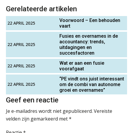
Gevorderd Assistent Accountant Audit
dat je eerst SharePoint op orde hebt
Gerelateerde artikelen
PIA Group
Terug naar het ambacht
Voorwoord – Een behouden
22 APRIL 2025
vaart
Senior assistent accountant | samenstel
Cyberbeveiligingswet definitief: dit
Fusies en overnames in de
Scab
moet je accountantskantoor vóór 15
accountancy: trends,
augustus geregeld hebben
22 APRIL 2025
uitdagingen en
succesfactoren
Waarom SharePoint en Copilot je de
Senior Assistent Accountant – Kesteren
inzichten op klantdossiers schuldig
blijven
Wat er aan een fusie
WEA Deltaland
22 APRIL 2025
voorafgaat
“Waarom CRM in de accountancy
“PE vindt ons juist interessant
vaak meer ruis dan overzicht brengt”
22 APRIL 2025
om de combi van autonome
Zelfstandig Assistent Accountant
groei en overnames”
Samenstelpraktijk
ICT & AI | “Accountancywerk
verandert sneller dan de meeste
Geef een reactie
PIA Group
kantoren beseffen”
Je e-mailadres wordt niet gepubliceerd.
Vereiste
De cijfers kloppen. Maar klopt de
velden zijn gemarkeerd met
*
cultuur ook?
Junior manager audit
Bentacera
Reactie
*