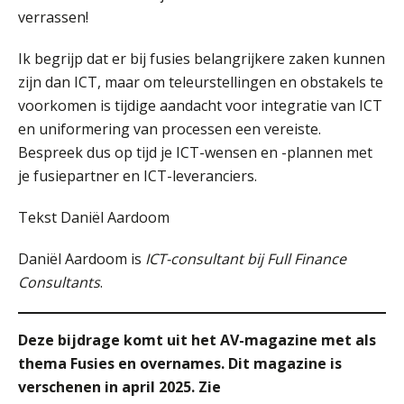
verrassen!
Ik begrijp dat er bij fusies belangrijkere zaken kunnen
zijn dan ICT, maar om teleurstellingen en obstakels te
Fusies en overnames | Met
voorkomen is tijdige aandacht voor integratie van ICT
waardebepalingen bedrijfsadvies
dichter bij de ondernemer
en uniformering van processen een vereiste.
Bespreek dus op tijd je ICT-wensen en -plannen met
Van Wwft naar AMLR: wat verandert
er in 2027?
je fusiepartner en ICT-leveranciers.
Tekst Daniël Aardoom
Driver-based models: de essentiële
bouwstenen voor elk finance team
Daniël Aardoom is
ICT-consultant bij Full Finance
Werven op klik is willekeurig. Zo
Consultants
.
verminder je verloop structureel.
Buy & build: urenregistratie als
Deze bijdrage komt uit het AV-magazine met als
verborgen EBITDA-hefboom
thema Fusies en overnames. Dit magazine is
verschenen in april 2025. Zie
ABN Amro slokt NIBC op: wat deze
overname zegt over de