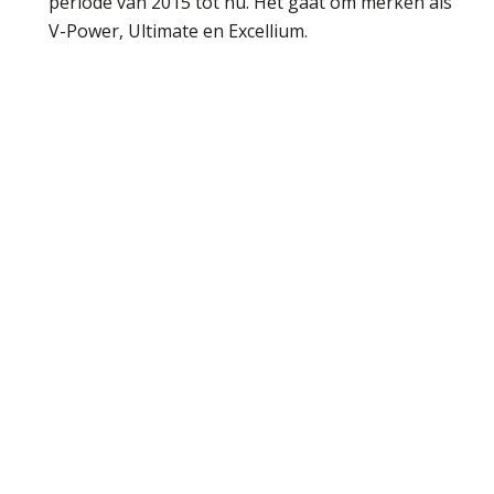
periode van 2015 tot nu. Het gaat om merken als
V-Power, Ultimate en Excellium.