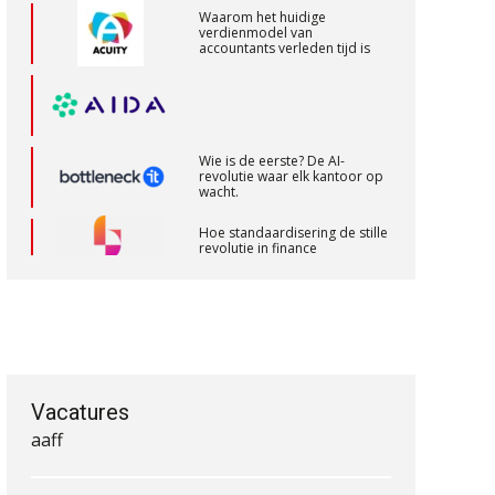
verdienmodel van
accountants verleden tijd is
Accountant Agri & Food – Heythuysen
aaff
Wie is de eerste? De AI-
revolutie waar elk kantoor op
wacht.
Gevorderd assistent accountant Audit –
Almelo
Hoe standaardisering de stille
revolutie in finance
BonsenReuling
ontketende
‘De accountant is essentieel
voor ondernemers in het mkb’
Accountant Agri & Food – Roosendaal
aaff
Waarom een VOF-contract net
zo belangrijk is als het zakelijk
plan zelf
Vacatures
Accountant Agri & Food – Gorinchem
aaff
Waarom jouw klant sneller