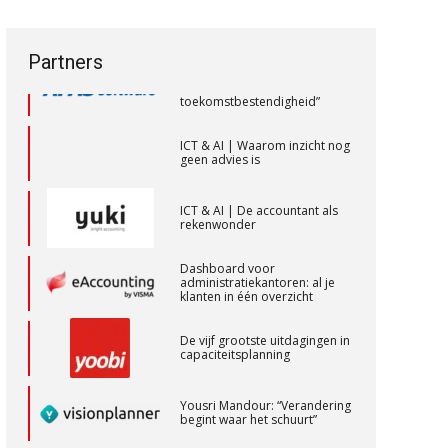
een privé-risico? De rol van de
vak veranderen
accountant bij
bestuurdersaansprakelijkheid
Controleleider
ICT & AI | “Wie bewust kiest,
Partners
kiest voor
Scab
toekomstbestendigheid”
ICT & AI | Waarom inzicht nog
geen advies is
Senior Assistent Accountant – Kesteren
WEA Deltaland
ICT & AI | De accountant als
rekenwonder
Gevorderd Assistent Accountant
Dashboard voor
BonsenReuling
administratiekantoren: al je
klanten in één overzicht
De vijf grootste uitdagingen in
Senior assistent accountant | samenstel
capaciteitsplanning
Scab
Yousri Mandour: “Verandering
begint waar het schuurt”
Gevorderd assistent accountant
Waarom het huidige
BonsenReuling