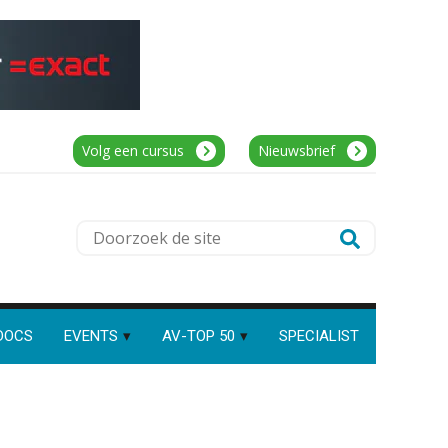
Registeraccountant, EJP Financial
Astronauts – ‘s-Hertogenbosch
Speech to text in compliance
software: zo besparen
PIA Group
accountants twintig minuten
per dossier
Volg een cursus
Nieuwsbrief
Junior manager audit
Bentacera
Risicocategorieën AI Act
Doorzoek
blijven onderbelicht, terwijl de
verplichtingen al gelden
de
Eindverantwoordelijk Accountant
site
Groeipad in de
Samenstel (RA of AA)
samenstelpraktijk: van
gevorderd assistent naar
PIA Group
client manager
DOCS
EVENTS
AV-TOP 50
SPECIALIST
Automatisering heeft direct
invloed op declarabele uren
Gevorderd Assistent Accountant Audit
PIA Group
De volgende stap in AI: HR-
assistent Loket begrijpt nu je