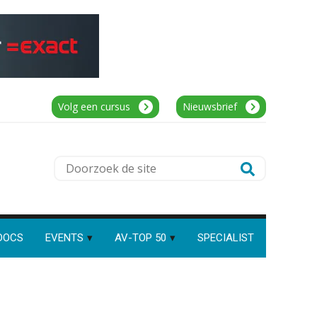
Speech to text in compliance
Controleleider
software: zo besparen
accountants twintig minuten
Scab
per dossier
Accountant Agri & Food – Terneuzen
Volg een cursus
Nieuwsbrief
aaff
Risicocategorieën AI Act
blijven onderbelicht, terwijl de
verplichtingen al gelden
Corporate Finance Advisor
Doorzoek
Groeipad in de
samenstelpraktijk: van
KNAV
de
gevorderd assistent naar
client manager
site
Automatisering heeft direct
Audit assistent
invloed op declarabele uren
DOCS
EVENTS
AV-TOP 50
SPECIALIST
KNAV
De volgende stap in AI: HR-
assistent Loket begrijpt nu je
eigen documenten
(Senior) Assistent Accountant Audit ,
Complimenten geven aan
Cooster Coaching Accountants –
medewerkers: dit kan het