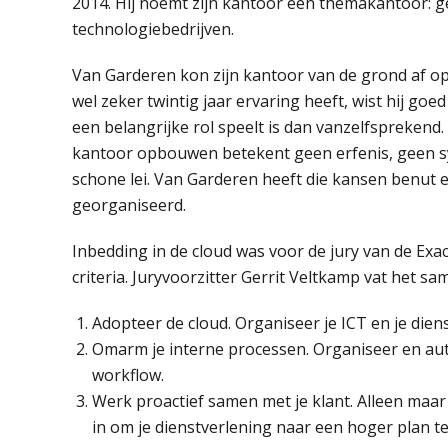
2014. Hij noemt zijn kantoor een themakantoor: ges
technologiebedrijven.
Van Garderen kon zijn kantoor van de grond af op
wel zeker twintig jaar ervaring heeft, wist hij goe
een belangrijke rol speelt is dan vanzelfsprekend. 
kantoor opbouwen betekent geen erfenis, geen sy
schone lei. Van Garderen heeft die kansen benut e
georganiseerd.
Inbedding in de cloud was voor de jury van de Exa
criteria. Juryvoorzitter Gerrit Veltkamp vat het sa
Adopteer de cloud. Organiseer je ICT en je diens
Omarm je interne processen. Organiseer en aut
workflow.
Werk proactief samen met je klant. Alleen maar
in om je dienstverlening naar een hoger plan te