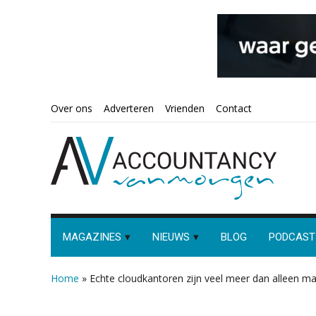
Spring
Door
Spring
Spring
Over ons
Adverteren
Vrienden
Contact
naar
naar
naar
naar
de
de
de
de
hoofdnavigatie
hoofd
eerste
voettekst
inhoud
sidebar
MAGAZINES
NIEUWS
BLOG
PODCAST
Home
»
Echte cloudkantoren zijn veel meer dan alleen 