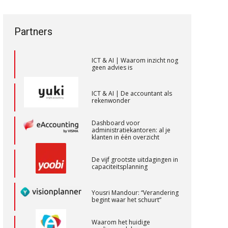
aaff
een privé-risico? De rol van de
kiest voor
accountant bij
toekomstbestendigheid”
bestuurdersaansprakelijkheid
Partners
ICT & AI | Waarom inzicht nog
Klantadviseur Accountancy (32-40 uur)
geen advies is
Finnerz
ICT & AI | De accountant als
rekenwonder
Senior assistent accountant | samenstel
Dashboard voor
Scab
administratiekantoren: al je
klanten in één overzicht
Gevorderd Assistent Accountant
De vijf grootste uitdagingen in
capaciteitsplanning
BonsenReuling
Yousri Mandour: “Verandering
begint waar het schuurt”
Assistent Accountant / Relatiemanager,
Elysee Accountants
Waarom het huidige
verdienmodel van
PIA Group
accountants verleden tijd is