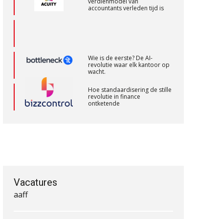
Accountant – Eindhoven
aaff
Wie is de eerste? De AI-
revolutie waar elk kantoor op
wacht.
Senior Assistent Accountant, EJP Financial
Hoe standaardisering de stille
Astronauts – Curaçao
revolutie in finance
ontketende
PIA Group
‘De accountant is essentieel
voor ondernemers in het mkb’
Accountant Agri & Food – Gorinchem
Waarom een VOF-contract net
aaff
zo belangrijk is als het zakelijk
plan zelf
Accountant Agri & Food – Uden
aaff
Vacatures
Waarom jouw klant sneller
antwoordt via een app dan via
de mail
Gevorderd assistent accountant Audit –