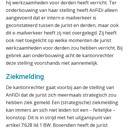
hij werkzaamheden voor derden heeft verricht. Ter
Ketenmachtigingen centraal beheren:
zo werkt u slimmer met eHerkenning
onderbouwing van haar stelling heeft AnFiDi alleen
aangevoerd dat er intern e-mailverkeer is
geconstateerd tussen de jurist en derden, maar ook
de autonome AI-boekhouder
dit e-mailverkeer heeft zij niet overgelegd. Zij heeft
ook niet toegelicht op welke momenten de jurist
De curator klopt aan: wat moet een
accountantskantoor afgeven bij een
werkzaamheden voor derden zou hebben verricht. Bij
faillissement van een klant?
gebrek aan onderbouwing acht de kantonrechter
Eenvoudig bankrekeningen koppelen
deze stelling voorshands niet aannemelijk.
met Twinfield, Exact Online en
Snelstart
Ziekmelding
Van Mook: “Met Minox Focus wil ik
groeien naar twee keer zoveel
klanten.”
De kantonrechter gaat voorbij aan de stelling van
AnFiDi dat de jurist zich meermaals strategisch zou
Van losse vastlegging naar
hebben ziek gemeld. Een (strategische) ziekmelding
aantoonbare grip op KYC en de Wwft
kan immers an sich niet leiden tot een – feitelijke –
loonstop. Dit is in strijd met het uitganspunt van
Woord & Daad: “Van wildgroei naar
een structuur die iedereen begrijpt”
artikel 7:628 lid 1 BW. Bovendien heeft de jurist