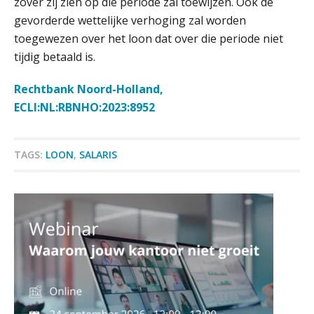
zover zij zien op die periode zal toewijzen. Ook de
gevorderde wettelijke verhoging zal worden
toegewezen over het loon dat over die periode niet
tijdig betaald is.
Fusies en overnames | Met
waardebepalingen bedrijfsadvies
dichter bij de ondernemer
Rechtbank Noord-Holland,
ECLI:NL:RBNHO:2023:8952
Van Wwft naar AMLR: wat verandert
er in 2027?
TAGS:
LOON
,
SALARIS
Driver-based models: de essentiële
bouwstenen voor elk finance team
Werven op klik is willekeurig. Zo
verminder je verloop structureel.
Buy & build: urenregistratie als
verborgen EBITDA-hefboom
ABN Amro slokt NIBC op: wat deze
overname zegt over de
veranderende financiële markt