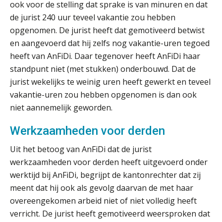
ook voor de stelling dat sprake is van minuren en dat
‘De accountant is essentieel voor
ondernemers in het mkb’
de jurist 240 uur teveel vakantie zou hebben
opgenomen. De jurist heeft dat gemotiveerd betwist
Waarom een VOF-contract net zo
en aangevoerd dat hij zelfs nog vakantie-uren tegoed
belangrijk is als het zakelijk plan zelf
heeft van AnFiDi. Daar tegenover heeft AnFiDi haar
standpunt niet (met stukken) onderbouwd. Dat de
jurist wekelijks te weinig uren heeft gewerkt en teveel
vakantie-uren zou hebben opgenomen is dan ook
Waarom jouw klant sneller
antwoordt via een app dan via de
niet aannemelijk geworden.
mail
Werkzaamheden voor derden
iXBRL controleren: wanneer moet
het, en waar let je op?
Uit het betoog van AnFiDi dat de jurist
werkzaamheden voor derden heeft uitgevoerd onder
Het herbeleggen van de
Herinvesteringsreserve (HIR) in een
werktijd bij AnFiDi, begrijpt de kantonrechter dat zij
vastgoedbeleggingsfonds?
meent dat hij ook als gevolg daarvan de met haar
Inzicht in je organisatie: de kracht zit
overeengekomen arbeid niet of niet volledig heeft
in eenvoud
verricht. De jurist heeft gemotiveerd weersproken dat