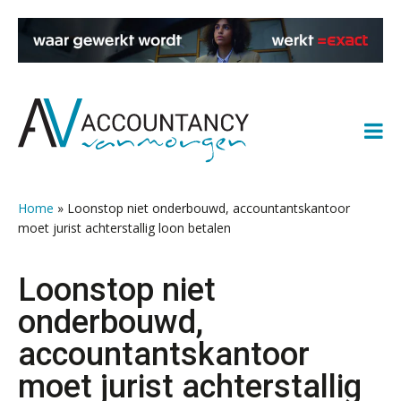
Spring
Door
Spring
Spring
naar
naar
naar
naar
de
de
de
de
hoofdnavigatie
hoofd
eerste
voettekst
inhoud
sidebar
Home
»
Loonstop niet onderbouwd, accountantskantoor
moet jurist achterstallig loon betalen
Loonstop niet
onderbouwd,
accountantskantoor
moet jurist achterstallig