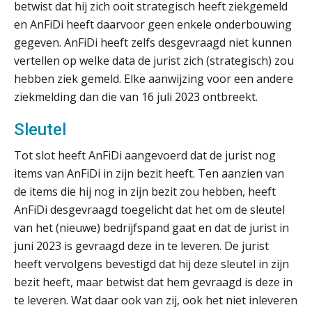
betwist dat hij zich ooit strategisch heeft ziekgemeld
Scan-en-herken haalt de druk niet van
en AnFiDi heeft daarvoor geen enkele onderbouwing
je kwartaalafsluiting. Dit wel.
gegeven. AnFiDi heeft zelfs desgevraagd niet kunnen
Uitspraak Hoge Raad: subsidie voor
vertellen op welke data de jurist zich (strategisch) zou
tuchtrechtspraak advocatuur is
belast met btw
hebben ziek gemeld. Elke aanwijzing voor een andere
ziekmelding dan die van 16 juli 2023 ontbreekt.
Informer Money genomineerd voor
Best FinTech Startup of the Year
België
Sleutel
Wwft-compliance in 2026: doen we
Tot slot heeft AnFiDi aangevoerd dat de jurist nog
het beter dan vorig jaar?
items van AnFiDi in zijn bezit heeft. Ten aanzien van
de items die hij nog in zijn bezit zou hebben, heeft
ICT & AI | Volledig automatische
factuurverwerking: zo kom je er
AnFiDi desgevraagd toegelicht dat het om de sleutel
van het (nieuwe) bedrijfspand gaat en dat de jurist in
Hierom zijn webshopondernemers
juni 2023 is gevraagd deze in te leveren. De jurist
extra kwetsbaar voor
boekhoudfouten
heeft vervolgens bevestigd dat hij deze sleutel in zijn
Blog | Aandachtspunten bij de
bezit heeft, maar betwist dat hem gevraagd is deze in
transitie in verband met de Wet
toekomst pensioenen voor de
te leveren. Wat daar ook van zij, ook het niet inleveren
werkgever