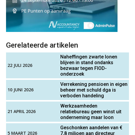
Boekhoudlandschap sterk
gefragmenteerd, softwarekampioen
ontbreekt (nog) in Europa
Relatiebeheerder – Almelo
BonsenReuling
Hoe Hoek en Blok het
ondertekenproces drastisch
verbeterde
Gerelateerde artikelen
Senior Assistent Accountant – Kesteren
Schaalbaar IT-beheer sluit naadloos
WEA Deltaland
Naheffingen zwarte lonen
aan bij het snelgroeiende Reanda
blijven in stand ondanks
22 JULI 2026
bezwaar tegen FIOD-
Govers bouwt aan een volwassen
onderzoek
digitaal fundament voor governance,
Registeraccountant, EJP Financial Astronauts –
security en AI
Verrekening pensioen in eigen
‘s-Hertogenbosch
10 JUNI 2026
Van najagen naar verwerken:
beheer met schuld dga is
PIA Group
waarom vraagposten je proces
verboden handeling
blokkeren (en hoe je dat stopt)
Werkzaamheden
21 APRIL 2026
ICT & AI | Data als fundament voor
relatiebureau geen winst uit
Gevorderd assistent accountant
innovatie
onderneming maar loon
BonsenReuling
Geschonken aandelen van €
Microsoft Copilot gebruiken? Zorg
5 MAART 2026
7,8 miljoen aan directeur
dat je eerst SharePoint op orde hebt