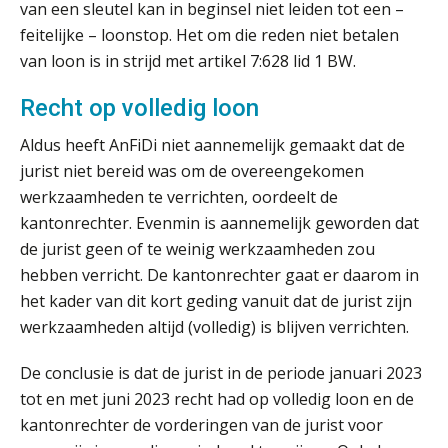
van een sleutel kan in beginsel niet leiden tot een –
feitelijke – loonstop. Het om die reden niet betalen
van loon is in strijd met artikel 7:628 lid 1 BW.
Verstoorde arbeidsrelatie als
ontslaggrond: zo begeleid je jouw
Recht op volledig loon
klant
Aldus heeft AnFiDi niet aannemelijk gemaakt dat de
Duizenden Nederlanders in de knel
jurist niet bereid was om de overeengekomen
door Amerikaanse belastingwet
werkzaamheden te verrichten, oordeelt de
Het functiegemak van de INT bij
kantonrechter. Evenmin is aannemelijk geworden dat
adviezen over en aangiften van erf-
en schenkbelasting.
de jurist geen of te weinig werkzaamheden zou
hebben verricht. De kantonrechter gaat er daarom in
Zomer. Tijd om je loopbaan onder
het kader van dit kort geding vanuit dat de jurist zijn
de loep te nemen.
werkzaamheden altijd (volledig) is blijven verrichten.
Q Home: DAC7-compliant opschalen
als verhuurplatform voor
De conclusie is dat de jurist in de periode januari 2023
vakantiewoningen
tot en met juni 2023 recht had op volledig loon en de
5 signalen dat jouw relatiebeheer
kantonrechter de vorderingen van de jurist voor
niet meer werkt (en hoe je dat oplost)