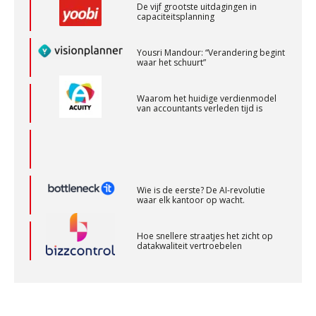
Yousri Mandour: “Verandering begint
Controleleider
waar het schuurt”
Scab
Waarom het huidige verdienmodel
van accountants verleden tijd is
Gevorderd Assistent Accountant – Enschede
BonsenReuling
Wie is de eerste? De AI-revolutie
Assistent Accountant / Relatiemanager, Elysee
waar elk kantoor op wacht.
Accountants
PIA Group
Hoe snellere straatjes het zicht op
datakwaliteit vertroebelen
Corporate Finance Advisor
‘De accountant is essentieel voor
ondernemers in het mkb’
KNAV
Waarom een VOF-contract net zo
belangrijk is als het zakelijk plan zelf
Relatiebeheerder – Almelo