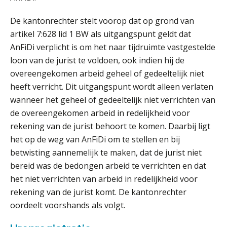
De kantonrechter stelt voorop dat op grond van
artikel 7:628 lid 1 BW als uitgangspunt geldt dat
AnFiDi verplicht is om het naar tijdruimte vastgestelde
loon van de jurist te voldoen, ook indien hij de
ICT & AI | “Slim automatiseren begint
bij gedrag”
overeengekomen arbeid geheel of gedeeltelijk niet
heeft verricht. Dit uitgangspunt wordt alleen verlaten
Private equity in accountancy: drie
wanneer het geheel of gedeeltelijk niet verrichten van
spanningsvelden die het vak
veranderen
de overeengekomen arbeid in redelijkheid voor
rekening van de jurist behoort te komen. Daarbij ligt
ICT & AI | “Wie bewust kiest, kiest
voor toekomstbestendigheid”
het op de weg van AnFiDi om te stellen en bij
betwisting aannemelijk te maken, dat de jurist niet
ICT & AI | Waarom inzicht nog geen
bereid was de bedongen arbeid te verrichten en dat
advies is
het niet verrichten van arbeid in redelijkheid voor
rekening van de jurist komt. De kantonrechter
ICT & AI | De accountant als
rekenwonder
oordeelt voorshands als volgt.
Dashboard voor