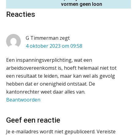
vormen geen loon
(Senior) Assistent Accountant Audit , Cooster
Reacties
Coaching Accountants – Bilthoven/Barneveld
Terug naar het ambacht
PIA Group
Cyberbeveiligingswet definitief: dit
G Timmerman
zegt
moet je accountantskantoor vóór 15
augustus geregeld hebben
Accountant Agri & Food – Roosendaal
4 oktober 2023 om 09:58
aaff
Waarom SharePoint en Copilot je de
inzichten op klantdossiers schuldig
Een inspanningsverplichting, wat een
blijven
arbeidsovereenkomst is, hoeft helemaal niet tot
Assistent accountant Agri & Food – Groningen
een resultaat te leiden, maar kan wel als gevolg
“Waarom CRM in de accountancy
aaff
vaak meer ruis dan overzicht brengt”
hebben dat er onenigheid ontstaat. De
kantonrechter weet daar alles van.
ICT & AI | “Accountancywerk
verandert sneller dan de meeste
Beantwoorden
Audit assistent
kantoren beseffen”
KNAV
De cijfers kloppen. Maar klopt de
Geef een reactie
cultuur ook?
Junior manager audit
Je e-mailadres wordt niet gepubliceerd.
Vereiste
De mensen achter de loonstrook: in