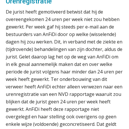
Urenregistratie
administratiekantoren: al je klanten in
één overzicht
De jurist heeft gemotiveerd betwist dat hij de
overeengekomen 24 uren per week niet zou hebben
De vijf grootste uitdagingen in
capaciteitsplanning
gewerkt. Per week gaf hij steeds per e-mail aan de
bestuurders van AnFiDi door op welke (wisselende)
Yousri Mandour: “Verandering begint
dagen hij zou werken. Dit, in verband met de ziekte en
waar het schuurt”
(tijdrovende) behandelingen van zijn dochter, aldus de
jurist. Gelet daarop lag het op de weg van AnFiDi om
Waarom het huidige verdienmodel
van accountants verleden tijd is
in elk geval aannemelijk maken dat en over welke
periode de jurist volgens haar minder dan 24 uren per
week heeft gewerkt. Ter onderbouwing van dit
verweer heeft AnFiDi echter alleen verwezen naar een
urenregistratie van een NVD rapportage waaruit zou
Wie is de eerste? De AI-revolutie
waar elk kantoor op wacht.
blijken dat de jurist geen 24 uren per week heeft
gewerkt. AnFiDi heeft deze rapportage niet
Hoe snellere straatjes het zicht op
overgelegd en haar stelling ook overigens op geen
datakwaliteit vertroebelen
enkele wijze (voldoende) geconcretiseerd. Dat geldt