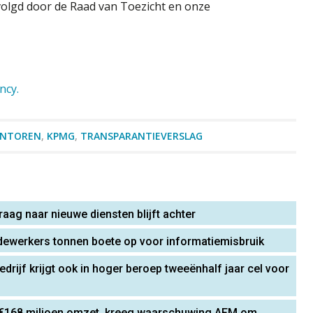
olgd door de Raad van Toezicht en onze
ncy.
ANTOREN
,
KPMG
,
TRANSPARANTIEVERSLAG
aag naar nieuwe diensten blijft achter
dewerkers tonnen boete op voor informatiemisbruik
rijf krijgt ook in hoger beroep tweeënhalf jaar cel voor
 €168 miljoen omzet, kreeg waarschuwing AFM om