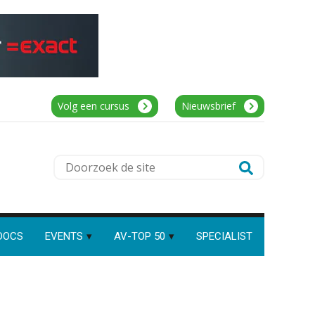
Klantadviseur Accountancy (32-40 uur)
Finnerz
Speech to text in compliance
Relatiebeheerder – Almelo
software: zo besparen
accountants twintig minuten
BonsenReuling
per dossier
Volg een cursus
Nieuwsbrief
Accountant – Eindhoven
aaff
Risicocategorieën AI Act
Doorzoek
blijven onderbelicht, terwijl de
verplichtingen al gelden
de
Eindverantwoordelijk Accountant
site
Groeipad in de
samenstelpraktijk: van
Samenstel (RA of AA)
gevorderd assistent naar
client manager
PIA Group
DOCS
EVENTS
AV-TOP 50
SPECIALIST
Automatisering heeft direct
invloed op declarabele uren
Accountant Agri & Food – Roosendaal
De volgende stap in AI: HR-
aaff
assistent Loket begrijpt nu je