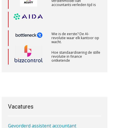
verdienmodel van
Medior assistent accountant • Druten
accountants verleden tijd is
WEA Deltaland
Gevorderd Assistent Accountant –
Wie is de eerste? De AI-
Enschede
revolutie waar elk kantoor op
wacht.
BonsenReuling
Hoe standaardisering de stille
revolutie in finance
ontketende
Assistent accountant Agri & Food –
Groningen
‘De accountant is essentieel
voor ondernemers in het mkb’
aaff
Waarom een VOF-contract net
zo belangrijk is als het zakelijk
Accountant Agri & Food – Uden
plan zelf
aaff
Vacatures
Gevorderd assistent accountant
Waarom jouw klant sneller