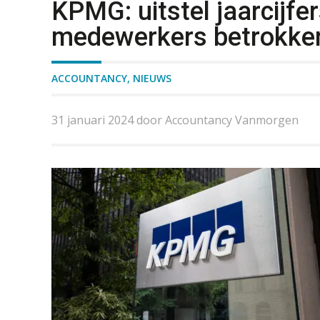
KPMG: uitstel jaarcijfe
medewerkers betrokken
ACCOUNTANCY
,
NIEUWS
31 januari 2024 door Accountancy Vanmorgen