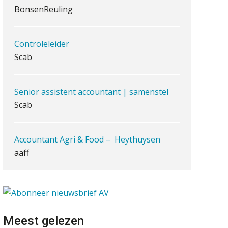
antwoordt via een app dan via
BonsenReuling
de mail
iXBRL controleren: wanneer
Controleleider
moet het, en waar let je op?
Scab
Het herbeleggen van de
Herinvesteringsreserve (HIR) in
een
vastgoedbeleggingsfonds?
Senior assistent accountant | samenstel
Inzicht in je organisatie: de
Scab
kracht zit in eenvoud
Ketenmachtigingen centraal
Accountant Agri & Food – Heythuysen
beheren: zo werkt u slimmer
met eHerkenning
aaff
de autonome AI-boekhouder
Junior manager audit
De curator klopt aan: wat
Bentacera
moet een accountantskantoor
afgeven bij een faillissement
van een klant?
Meest gelezen