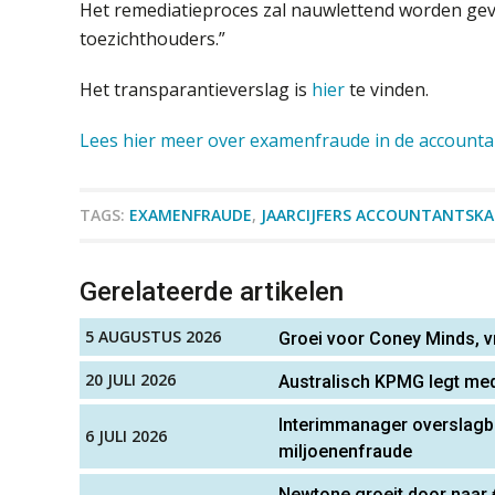
Het remediatieproces zal nauwlettend worden gev
toezichthouders.”
Het transparantieverslag is
hier
te vinden.
Lees hier meer over examenfraude in de accounta
TAGS:
EXAMENFRAUDE
,
JAARCIJFERS ACCOUNTANTSK
Gerelateerde artikelen
5 AUGUSTUS 2026
Groei voor Coney Minds, vr
20 JULI 2026
Australisch KPMG legt me
Interimmanager overslagbed
6 JULI 2026
miljoenenfraude
Newtone groeit door naar