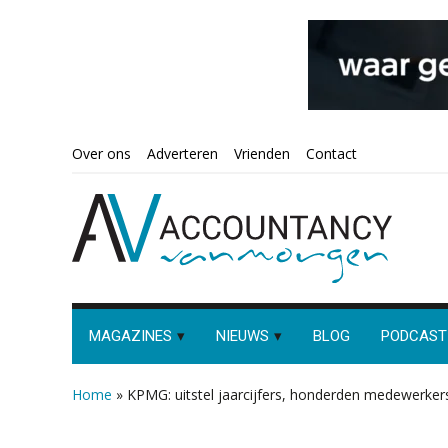
Spring
Door
Spring
Spring
Over ons
Adverteren
Vrienden
Contact
naar
naar
naar
naar
de
de
de
de
hoofdnavigatie
hoofd
eerste
voettekst
inhoud
sidebar
MAGAZINES
NIEUWS
BLOG
PODCAST
Home
»
KPMG: uitstel jaarcijfers, honderden medewerker