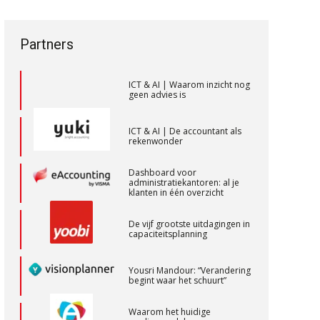
een privé-risico? De rol van de
Zelfstandig Assistent Accountant
vak veranderen
accountant bij
Samenstelpraktijk
bestuurdersaansprakelijkheid
ICT & AI | “Wie bewust kiest,
PIA Group
Partners
kiest voor
toekomstbestendigheid”
ICT & AI | Waarom inzicht nog
Accountant Agri & Food – Gorinchem
geen advies is
aaff
ICT & AI | De accountant als
rekenwonder
Corporate Finance Advisor
KNAV
Dashboard voor
administratiekantoren: al je
klanten in één overzicht
(Senior) Assistent Accountant Audit ,
De vijf grootste uitdagingen in
capaciteitsplanning
Cooster Coaching Accountants –
Bilthoven/Barneveld
Yousri Mandour: “Verandering
PIA Group
begint waar het schuurt”
Waarom het huidige