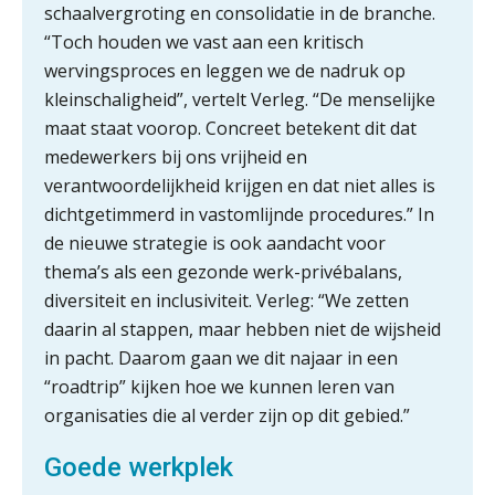
boekhoudfouten
schaalvergroting en consolidatie in de branche.
Blog | Aandachtspunten bij de
“Toch houden we vast aan een kritisch
transitie in verband met de Wet
wervingsproces en leggen we de nadruk op
toekomst pensioenen voor de
werkgever
kleinschaligheid”, vertelt Verleg. “De menselijke
maat staat voorop. Concreet betekent dit dat
medewerkers bij ons vrijheid en
verantwoordelijkheid krijgen en dat niet alles is
Verstoorde arbeidsrelatie als
ontslaggrond: zo begeleid je jouw
dicht­getimmerd in vastomlijnde procedures.” In
klant
de nieuwe strategie is ook aandacht voor
thema’s als een gezonde werk-privébalans,
Duizenden Nederlanders in de knel
door Amerikaanse belastingwet
diversiteit en inclusiviteit. Verleg: “We zetten
daarin al stappen, maar hebben niet de wijsheid
Het functiegemak van de INT bij
adviezen over en aangiften van erf-
in pacht. Daarom gaan we dit najaar in een
en schenkbelasting.
“roadtrip” kijken hoe we kunnen leren van
organisaties die al verder zijn op dit gebied.”
Zomer. Tijd om je loopbaan onder
de loep te nemen.
Goede werkplek
Q Home: DAC7-compliant opschalen
als verhuurplatform voor