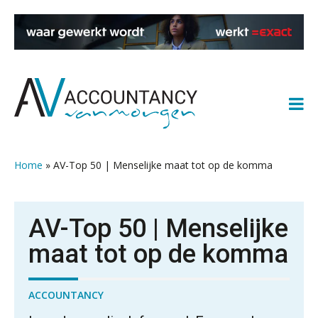
Spring
Door
Spring
Spring
naar
naar
naar
naar
de
de
de
de
hoofdnavigatie
hoofd
eerste
voettekst
inhoud
sidebar
Home
»
AV-Top 50 | Menselijke maat tot op de komma
AV-Top 50 | Menselijke
maat tot op de komma
ACCOUNTANCY