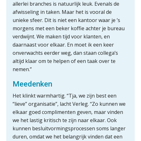
allerlei branches is natuurlijk leuk. Evenals de
Inzicht in je organisatie: de kracht zit
afwisseling in taken. Maar het is vooral de
in eenvoud
unieke sfeer. Dit is niet een kantoor waar je ’s
morgens met een beker koffie achter je bureau
Ketenmachtigingen centraal beheren:
verdwijnt. We maken tijd voor klanten, en
zo werkt u slimmer met eHerkenning
daarnaast voor elkaar. En moet ik een keer
onverwachts eerder weg, dan staan collega’s
de autonome AI-boekhouder
altijd klaar om te helpen of een taak over te
nemen.”
De curator klopt aan: wat moet een
accountantskantoor afgeven bij een
faillissement van een klant?
Meedenken
Eenvoudig bankrekeningen koppelen
Het klinkt warmhartig. “Tja, we zijn best een
met Twinfield, Exact Online en
Snelstart
“lieve” organisatie”, lacht Verleg. “Zo kunnen we
Van Mook: “Met Minox Focus wil ik
elkaar goed complimenten geven, maar vinden
groeien naar twee keer zoveel
we het lastig kritisch te zijn naar elkaar. Ook
klanten.”
kunnen besluitvormingsprocessen soms langer
Van losse vastlegging naar
duren, omdat we het belangrijk vinden dat een
aantoonbare grip op KYC en de Wwft