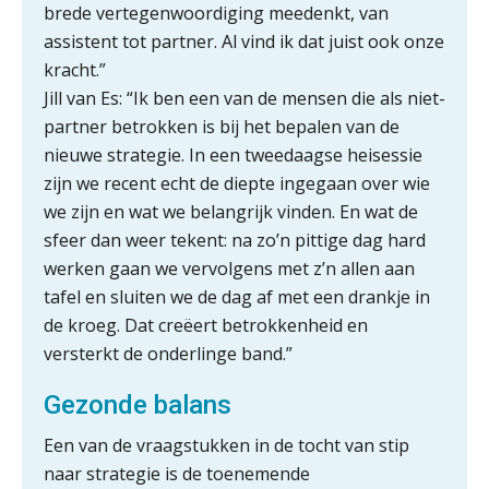
brede vertegenwoordiging meedenkt, van
assistent tot partner. Al vind ik dat juist ook onze
Woord & Daad: “Van wildgroei naar
een structuur die iedereen begrijpt”
kracht.”
Jill van Es: “Ik ben een van de mensen die als niet-
Scan-en-herken haalt de druk niet van
partner betrokken is bij het bepalen van de
je kwartaalafsluiting. Dit wel.
nieuwe strategie. In een tweedaagse heisessie
Uitspraak Hoge Raad: subsidie voor
zijn we recent echt de diepte ingegaan over wie
tuchtrechtspraak advocatuur is
we zijn en wat we belangrijk vinden. En wat de
belast met btw
sfeer dan weer tekent: na zo’n pittige dag hard
Informer Money genomineerd voor
werken gaan we vervolgens met z’n allen aan
Best FinTech Startup of the Year
België
tafel en sluiten we de dag af met een drankje in
de kroeg. Dat creëert betrokkenheid en
Wwft-compliance in 2026: doen we
het beter dan vorig jaar?
versterkt de onderlinge band.”
Gezonde balans
ICT & AI | Volledig automatische
factuurverwerking: zo kom je er
Een van de vraagstukken in de tocht van stip
Hierom zijn webshopondernemers
naar strategie is de toenemende
extra kwetsbaar voor