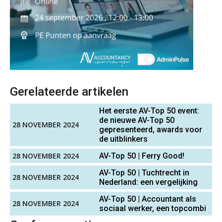
ICT & AI | Data als fundament voor
innovatie
Assistent Accountant / Relatiemanager, Elysee
Accountants
Microsoft Copilot gebruiken? Zorg
PIA Group
dat je eerst SharePoint op orde hebt
Terug naar het ambacht
Audit assistent
KNAV
Gerelateerde artikelen
Cyberbeveiligingswet definitief: dit
moet je accountantskantoor vóór 15
augustus geregeld hebben
Het eerste AV-Top 50 event:
de nieuwe AV-Top 50
Accountant Agri & Food – Gorinchem
28 NOVEMBER 2024
Waarom SharePoint en Copilot je de
gepresenteerd, awards voor
aaff
inzichten op klantdossiers schuldig
de uitblinkers
blijven
28 NOVEMBER 2024
AV-Top 50 | Ferry Good!
“Waarom CRM in de accountancy
Eindverantwoordelijk Accountant Samenstel (RA
vaak meer ruis dan overzicht brengt”
AV-Top 50 | Tuchtrecht in
28 NOVEMBER 2024
of AA)
Nederland: een vergelijking
PIA Group
ICT & AI | “Accountancywerk
AV-Top 50 | Accountant als
verandert sneller dan de meeste
28 NOVEMBER 2024
kantoren beseffen”
sociaal werker, een topcombi