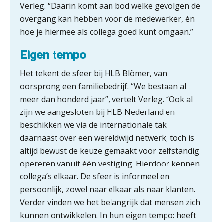
Verleg. “Daarin komt aan bod welke gevolgen de
ICT & AI | De accountant als
rekenwonder
overgang kan hebben voor de medewerker, én
hoe je hiermee als collega goed kunt omgaan.”
Dashboard voor
administratiekantoren: al je klanten in
Eigen
t
empo
één overzicht
Het tekent de sfeer bij HLB Blömer, van
De vijf grootste uitdagingen in
capaciteitsplanning
oorsprong een familiebedrijf. “We bestaan al
meer dan honderd jaar”, vertelt Verleg. “Ook al
Yousri Mandour: “Verandering begint
zijn we aangesloten bij HLB Nederland en
waar het schuurt”
beschikken we via de internationale tak
daarnaast over een wereldwijd netwerk, toch is
Waarom het huidige verdienmodel
van accountants verleden tijd is
altijd bewust de keuze gemaakt voor zelfstandig
opereren vanuit één vestiging. Hierdoor kennen
collega’s elkaar. De sfeer is informeel en
persoonlijk, zowel naar elkaar als naar klanten.
Verder vinden we het belangrijk dat mensen zich
Wie is de eerste? De AI-revolutie
waar elk kantoor op wacht.
kunnen ontwikkelen. In hun eigen tempo: heeft