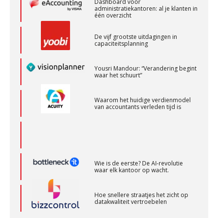
De vijf grootste uitdagingen in
capaciteitsplanning
Senior Assistent Accountant – Kesteren
WEA Deltaland
Yousri Mandour: “Verandering begint
waar het schuurt”
Junior manager audit
Waarom het huidige verdienmodel
van accountants verleden tijd is
Bentacera
Accountant Agri & Food – Heythuysen
aaff
Wie is de eerste? De AI-revolutie
waar elk kantoor op wacht.
Gevorderd assistent accountant
Hoe snellere straatjes het zicht op
BonsenReuling
datakwaliteit vertroebelen
‘De accountant is essentieel voor
Gevorderd Assistent Accountant Audit
ondernemers in het mkb’