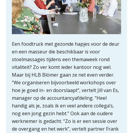
Een foodtruck met gezonde hapjes voor de deur
en een masseur die beschikbaar is voor
stoelmassages tijdens een themaweek rond
ICT & AI | “Slim automatiseren begint
bij gedrag”
vitaliteit? Zo ver komt ieder kantoor nog wel.
Maar bij HLB Blömer gaan ze net even verder.
Private equity in accountancy: drie
“We organiseren bijvoorbeeld workshops over
spanningsvelden die het vak
veranderen
hoe je goed in- en doorslaapt”, vertelt Jill van Es,
manager op de accountancyafdeling. “Heel
ICT & AI | “Wie bewust kiest, kiest
voor toekomstbestendigheid”
handig als je, zoals ik en veel andere collega’s,
nog een jong gezin hebt.” Ook aan de oudere
ICT & AI | Waarom inzicht nog geen
werknemer is gedacht. “Zo is er een sessie over
advies is
de overgang en het werk”, vertelt partner Frank