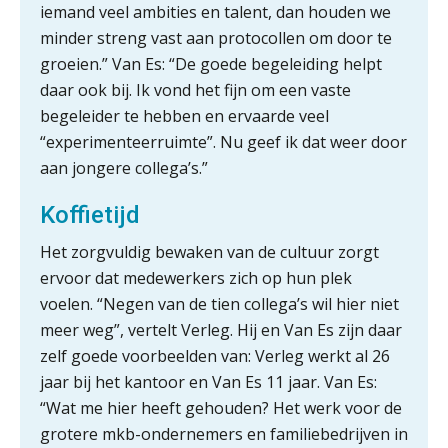
iemand veel ambities en talent, dan houden we
Hoe snellere straatjes het zicht op
minder streng vast aan protocollen om door te
datakwaliteit vertroebelen
groeien.” Van Es: “De goede begeleiding helpt
daar ook bij. Ik vond het fijn om een vaste
‘De accountant is essentieel voor
ondernemers in het mkb’
begeleider te hebben en ervaarde veel
“experimenteerruimte”. Nu geef ik dat weer door
Waarom een VOF-contract net zo
aan jongere collega’s.”
belangrijk is als het zakelijk plan zelf
Koffietijd
Het zorgvuldig bewaken van de cultuur zorgt
ervoor dat medewerkers zich op hun plek
Waarom jouw klant sneller
antwoordt via een app dan via de
voelen. “Negen van de tien collega’s wil hier niet
mail
meer weg”, vertelt Verleg. Hij en Van Es zijn daar
iXBRL controleren: wanneer moet
zelf goede voorbeelden van: Verleg werkt al 26
het, en waar let je op?
jaar bij het kantoor en Van Es 11 jaar. Van Es:
“Wat me hier heeft gehouden? Het werk voor de
Het herbeleggen van de
Herinvesteringsreserve (HIR) in een
grotere mkb-ondernemers en familiebedrijven in
vastgoedbeleggingsfonds?