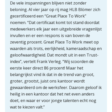
De vele inspanningen blijven niet zonder
vakantiewoningen
beloning. Al vier jaar op rij mag HLB Blömer zich
5 signalen dat jouw relatiebeheer
gecertificeerd een “Great Place To Work”
niet meer werkt (en hoe je dat oplost)
noemen. “Dat certificaat komt tot stand doordat
medewerkers elk jaar een uitgebreide vragenlijst
invullen en er een respons is van boven de
zeventig procent. Great Place To Work meet op
Fusies en overnames | Met
waarden als trots, eerlijkheid, kameraadschap en
waardebepalingen bedrijfsadvies
dichter bij de ondernemer
geloofwaardigheid. Dat mondt uit in een Trust-
index”, vertelt Frank Verleg. “Wij scoorden de
Van Wwft naar AMLR: wat verandert
er in 2027?
eerste keer direct 86 procent! Maar het
belangrijkst vind ik dat in de trend van groot,
Driver-based models: de essentiële
groter, grootst, juist ons kantoor wordt
bouwstenen voor elk finance team
gewaardeerd om de werksfeer. Daarom geloof ik
heilig in een kantoor dat het net even anders
Werven op klik is willekeurig. Zo
verminder je verloop structureel.
doet, en waar er voor jonge talenten echt nog
wat te kiezen valt.”
Buy & build: urenregistratie als