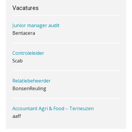
Vacatures
Waarom jouw klant sneller
Junior manager audit
antwoordt via een app dan via de
mail
Bentacera
iXBRL controleren: wanneer moet
het, en waar let je op?
Controleleider
Scab
Het herbeleggen van de
Herinvesteringsreserve (HIR) in een
vastgoedbeleggingsfonds?
Je helpt klanten met hun
Relatiebeheerder
administratie — maar hoe zit het met
die van jouzelf?
BonsenReuling
Ketenmachtigingen centraal beheren:
zo werkt u slimmer met eHerkenning
Accountant Agri & Food – Terneuzen
aaff
de autonome AI-boekhouder
Gevorderd Assistent Accountant Audit
De curator klopt aan: wat moet een
accountantskantoor afgeven bij een
PIA Group