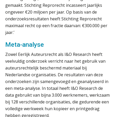
gemaakt. Stichting Reprorecht incasseert jaarlijks
Uitspraak Hoge Raad: subsidie voor
ongeveer €20 miljoen per jaar. Op basis van de
tuchtrechtspraak advocatuur is
belast met btw
onderzoeksresultaten heeft Stichting Reprorecht
maximaal recht op een fractie daarvan: €300.000 per
Informer Money genomineerd voor
Best FinTech Startup of the Year
jaar.’
België
Meta-analyse
Wwft-compliance in 2026: doen we
het beter dan vorig jaar?
Zowel Eerlijk Auteursrecht als I&O Research heeft
veelvuldig onderzoek verricht naar het gebruik van
ICT & AI | Volledig automatische
factuurverwerking: zo kom je er
auteursrechtelijk beschermd materiaal bij
Nederlandse organisaties. De resultaten van deze
Hierom zijn webshopondernemers
extra kwetsbaar voor
onderzoeken zijn samengevoegd en geanalyseerd in
boekhoudfouten
een meta-analyse. In totaal heeft I&O Research de
Blog | Aandachtspunten bij de
data gebruikt van bijna 3.000 werknemers, werkzaam
transitie in verband met de Wet
toekomst pensioenen voor de
bij 128 verschillende organisaties, die gedurende een
werkgever
volledige werkweek hun kopieer en printgedrag
hebben geregistreerd.