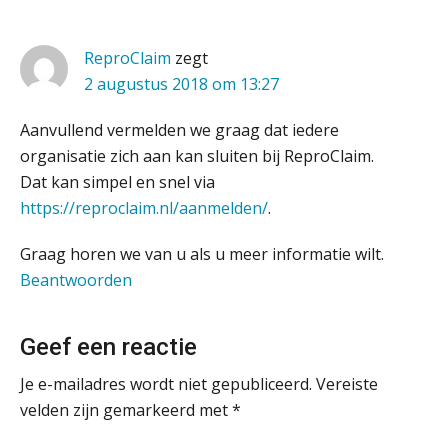
Terug naar het ambacht
ReproClaim
zegt
Eindverantwoordelijk Accountant Samenstel (RA
Cyberbeveiligingswet definitief: dit
moet je accountantskantoor vóór 15
2 augustus 2018 om 13:27
of AA)
augustus geregeld hebben
PIA Group
Aanvullend vermelden we graag dat iedere
Waarom SharePoint en Copilot je de
inzichten op klantdossiers schuldig
organisatie zich aan kan sluiten bij ReproClaim.
blijven
Gevorderd Assistent Accountant
Dat kan simpel en snel via
“Waarom CRM in de accountancy
BonsenReuling
https://reproclaim.nl/aanmelden/
.
vaak meer ruis dan overzicht brengt”
Graag horen we van u als u meer informatie wilt.
ICT & AI | “Accountancywerk
verandert sneller dan de meeste
Assistent Accountant / Relatiemanager, Elysee
Beantwoorden
kantoren beseffen”
Accountants
PIA Group
De cijfers kloppen. Maar klopt de
Geef een reactie
cultuur ook?
Je e-mailadres wordt niet gepubliceerd.
Vereiste
Klantadviseur Accountancy (32-40 uur)
De mensen achter de loonstrook: in
velden zijn gemarkeerd met
*
gesprek met Susan Hendriks
Finnerz