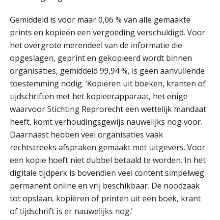
Gemiddeld is voor maar 0,06 % van alle gemaakte
Verstoorde arbeidsrelatie als
ontslaggrond: zo begeleid je jouw
prints en kopieën een vergoeding verschuldigd. Voor
klant
het overgrote merendeel van de informatie die
Duizenden Nederlanders in de knel
opgeslagen, geprint en gekopieerd wordt binnen
door Amerikaanse belastingwet
organisaties, gemiddeld 99,94 %, is geen aanvullende
toestemming nodig. ‘Kopiëren uit boeken, kranten of
Het functiegemak van de INT bij
adviezen over en aangiften van erf-
tijdschriften met het kopieerapparaat, het enige
en schenkbelasting.
waarvoor Stichting Reprorecht een wettelijk mandaat
Zomer. Tijd om je loopbaan onder
heeft, komt verhoudingsgewijs nauwelijks nog voor.
de loep te nemen.
Daarnaast hebben veel organisaties vaak
rechtstreeks afspraken gemaakt met uitgevers. Voor
Q Home: DAC7-compliant opschalen
als verhuurplatform voor
een kopie hoeft niet dubbel betaald te worden. In het
vakantiewoningen
digitale tijdperk is bovendien veel content simpelweg
5 signalen dat jouw relatiebeheer
permanent online en vrij beschikbaar. De noodzaak
niet meer werkt (en hoe je dat oplost)
tot opslaan, kopiëren of printen uit een boek, krant
of tijdschrift is er nauwelijks nog.’