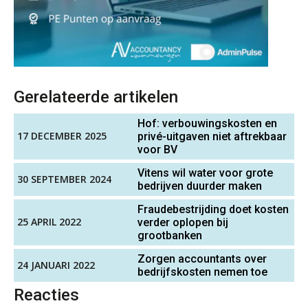
gefragmenteerd, softwarekampioen
ontbreekt (nog) in Europa
Junior manager audit
Hoe Hoek en Blok het
Bentacera
ondertekenproces drastisch
verbeterde
Schaalbaar IT-beheer sluit naadloos
Controleleider
Gerelateerde artikelen
aan bij het snelgroeiende Reanda
Scab
Hof: verbouwingskosten en
Govers bouwt aan een volwassen
17 DECEMBER 2025
privé-uitgaven niet aftrekbaar
digitaal fundament voor governance,
security en AI
voor BV
Relatiebeheerder
BonsenReuling
Vitens wil water voor grote
Van najagen naar verwerken:
30 SEPTEMBER 2024
waarom vraagposten je proces
bedrijven duurder maken
blokkeren (en hoe je dat stopt)
Fraudebestrijding doet kosten
Accountant Agri & Food – Terneuzen
25 APRIL 2022
verder oplopen bij
ICT & AI | Data als fundament voor
innovatie
grootbanken
aaff
Zorgen accountants over
24 JANUARI 2022
Microsoft Copilot gebruiken? Zorg
bedrijfskosten nemen toe
dat je eerst SharePoint op orde hebt
Gevorderd Assistent Accountant Audit
Reacties
PIA Group