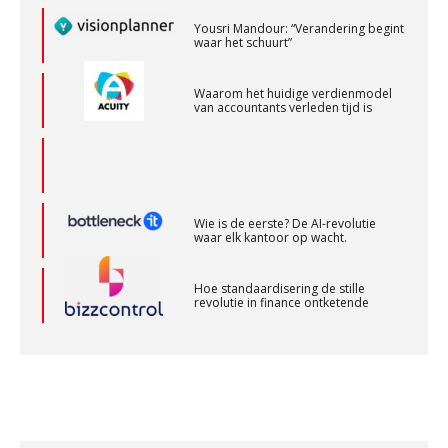
Accountant Agri & Food – Uden
Waarom het huidige verdienmodel
aaff
van accountants verleden tijd is
Corporate Finance Advisor
KNAV
Wie is de eerste? De AI-revolutie
waar elk kantoor op wacht.
Gevorderd assistent accountant Audit – Almelo
Hoe standaardisering de stille
BonsenReuling
revolutie in finance ontketende
‘De accountant is essentieel voor
Gevorderd assistent accountant
ondernemers in het mkb’
BonsenReuling
Waarom een VOF-contract net zo
belangrijk is als het zakelijk plan zelf
Senior Assistent Accountant – Kesteren
WEA Deltaland