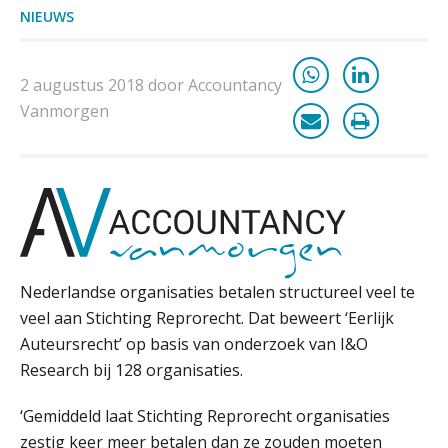
NIEUWS
Waarom een VOF-contract net zo
belangrijk is als het zakelijk plan zelf
2 augustus 2018 door Accountancy
Vanmorgen
Waarom jouw klant sneller
antwoordt via een app dan via de
mail
iXBRL controleren: wanneer moet
het, en waar let je op?
Het herbeleggen van de
Nederlandse organisaties betalen structureel veel te
Herinvesteringsreserve (HIR) in een
vastgoedbeleggingsfonds?
veel aan Stichting Reprorecht. Dat beweert ‘Eerlijk
Auteursrecht’ op basis van onderzoek van I&O
Je helpt klanten met hun
administratie — maar hoe zit het met
Research bij 128 organisaties.
die van jouzelf?
‘Gemiddeld laat Stichting Reprorecht organisaties
Ketenmachtigingen centraal beheren:
zo werkt u slimmer met eHerkenning
zestig keer meer betalen dan ze zouden moeten