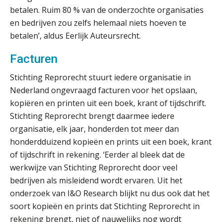
betalen. Ruim 80 % van de onderzochte organisaties
de autonome AI-boekhouder
en bedrijven zou zelfs helemaal niets hoeven te
betalen’, aldus Eerlijk Auteursrecht.
De curator klopt aan: wat moet een
accountantskantoor afgeven bij een
Facturen
faillissement van een klant?
Stichting Reprorecht stuurt iedere organisatie in
Eenvoudig bankrekeningen koppelen
met Twinfield, Exact Online en
Nederland ongevraagd facturen voor het opslaan,
Snelstart
kopiëren en printen uit een boek, krant of tijdschrift.
Van Mook: “Met Minox Focus wil ik
Stichting Reprorecht brengt daarmee iedere
groeien naar twee keer zoveel
klanten.”
organisatie, elk jaar, honderden tot meer dan
honderdduizend kopieën en prints uit een boek, krant
Van losse vastlegging naar
aantoonbare grip op KYC en de Wwft
of tijdschrift in rekening. ‘Eerder al bleek dat de
werkwijze van Stichting Reprorecht door veel
Woord & Daad: “Van wildgroei naar
bedrijven als misleidend wordt ervaren. Uit het
een structuur die iedereen begrijpt”
onderzoek van I&O Research blijkt nu dus ook dat het
soort kopieën en prints dat Stichting Reprorecht in
Te veel tijd kwijt aan
factuurverwerking? Dit is hoe AI het
rekening brengt, niet of nauwelijks nog wordt
oplost