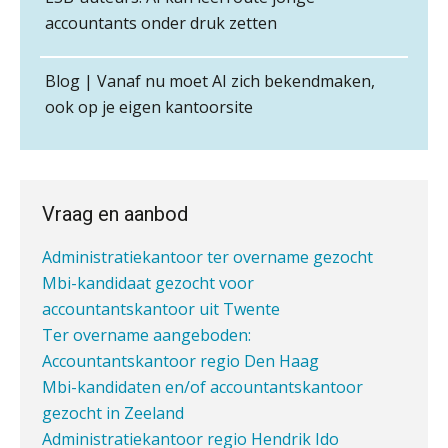
audit-onlykantoor
België
accountants onder druk zetten
Ter overname gezocht: administratiekantoren
Senior assistent accountant | samenstel
Wwft-compliance in 2026: doen we
in heel Nederland
het beter dan vorig jaar?
Scab
Blog | Vanaf nu moet AI zich bekendmaken,
Samenwerking aangeboden voor wettelijke
ook op je eigen kantoorsite
controles
ICT & AI | Volledig automatische
factuurverwerking: zo kom je er
Accountant Agri & Food – Roosendaal
Ter overname aangeboden:
aaff
accountantskantoor in West-Friesland
Hierom zijn webshopondernemers
extra kwetsbaar voor
Mbi-kandidaat gezocht voor
boekhoudfouten
Vraag en aanbod
accountantskantoor uit de regio Eindhoven
Audit assistent
Blog | Aandachtspunten bij de
Administratiekantoor ter overname gezocht
transitie in verband met de Wet
KNAV
toekomst pensioenen voor de
Mbi-kandidaat gezocht voor
werkgever
accountantskantoor uit Twente
Ter overname aangeboden:
Supervisor controlling & accounting
Accountantskantoor regio Den Haag
KNAV
Verstoorde arbeidsrelatie als
Mbi-kandidaten en/of accountantskantoor
ontslaggrond: zo begeleid je jouw
gezocht in Zeeland
klant
Assistent accountant Agri & Food – Groningen
Administratiekantoor regio Hendrik Ido
Duizenden Nederlanders in de knel