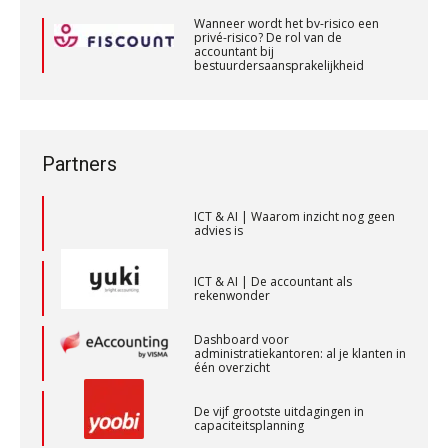
PIA Group
bestuurdersaansprakelijkheid
Private equity in accountancy: drie
Wanneer wordt het bv-risico een
spanningsvelden die het vak
privé-risico? De rol van de
veranderen
accountant bij
bestuurdersaansprakelijkheid
Registeraccountant, EJP Financial Astronauts –
Wanneer wordt het bv-risico een
ICT & AI | “Wie bewust kiest, kiest
‘s-Hertogenbosch
privé-risico? De rol van de
voor toekomstbestendigheid”
accountant bij
PIA Group
bestuurdersaansprakelijkheid
ICT & AI | Waarom inzicht nog geen
Partners
advies is
Accountant Agri & Food – Gorinchem
aaff
ICT & AI | De accountant als
rekenwonder
Dashboard voor
Accountant Agri & Food – Heythuysen
administratiekantoren: al je klanten in
aaff
één overzicht
De vijf grootste uitdagingen in
capaciteitsplanning
Accountant – Eindhoven
aaff
Yousri Mandour: “Verandering begint
waar het schuurt”