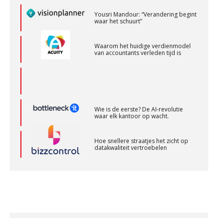
Controleleider
Yousri Mandour: “Verandering begint
Scab
waar het schuurt”
Waarom het huidige verdienmodel
Assistent Accountant / Relatiemanager, Elysee
van accountants verleden tijd is
Accountants
PIA Group
Wie is de eerste? De AI-revolutie
(Senior) Assistent Accountant Audit , Cooster
waar elk kantoor op wacht.
Coaching Accountants – Bilthoven/Barneveld
PIA Group
Hoe snellere straatjes het zicht op
datakwaliteit vertroebelen
Accountant – Eindhoven
‘De accountant is essentieel voor
ondernemers in het mkb’
aaff
Waarom een VOF-contract net zo
belangrijk is als het zakelijk plan zelf
Gevorderd Assistent Accountant – Enschede