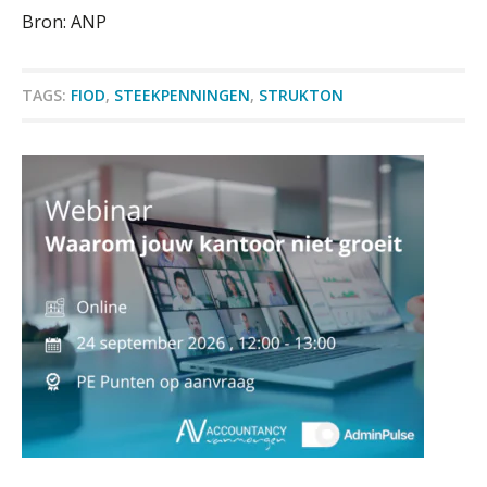
overname zegt over de
veranderende financiële markt
Bron: ANP
Boekhoudlandschap sterk
gefragmenteerd, softwarekampioen
ontbreekt (nog) in Europa
Gevorderd Assistent Accountant – Enschede
TAGS:
FIOD
,
STEEKPENNINGEN
,
STRUKTON
BonsenReuling
Hoe Hoek en Blok het
ondertekenproces drastisch
verbeterde
Assistent accountant Agri & Food – Groningen
Schaalbaar IT-beheer sluit naadloos
aaff
aan bij het snelgroeiende Reanda
Govers bouwt aan een volwassen
digitaal fundament voor governance,
Accountant Agri & Food – Gorinchem
security en AI
aaff
Van najagen naar verwerken:
waarom vraagposten je proces
blokkeren (en hoe je dat stopt)
Medior assistent accountant • Druten
ICT & AI | Data als fundament voor
WEA Deltaland
innovatie