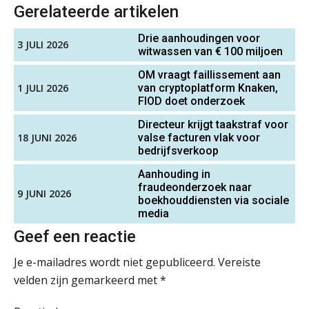
Microsoft Copilot gebruiken? Zorg
Senior assistent accountant | samenstel
Gerelateerde artikelen
dat je eerst SharePoint op orde hebt
Scab
Drie aanhoudingen voor
3 JULI 2026
Terug naar het ambacht
witwassen van € 100 miljoen
Accountant Agri & Food – Roosendaal
OM vraagt faillissement aan
Cyberbeveiligingswet definitief: dit
1 JULI 2026
van cryptoplatform Knaken,
aaff
moet je accountantskantoor vóór 15
FIOD doet onderzoek
augustus geregeld hebben
Directeur krijgt taakstraf voor
Waarom SharePoint en Copilot je de
Junior manager audit
18 JUNI 2026
valse facturen vlak voor
inzichten op klantdossiers schuldig
blijven
bedrijfsverkoop
Bentacera
Aanhouding in
“Waarom CRM in de accountancy
fraudeonderzoek naar
vaak meer ruis dan overzicht brengt”
9 JUNI 2026
boekhouddiensten via sociale
Accountant Agri & Food – Terneuzen
media
aaff
ICT & AI | “Accountancywerk
verandert sneller dan de meeste
Geef een reactie
kantoren beseffen”
Je e-mailadres wordt niet gepubliceerd.
Vereiste
Zelfstandig Assistent Accountant
De cijfers kloppen. Maar klopt de
velden zijn gemarkeerd met
*
cultuur ook?
Samenstelpraktijk
PIA Group