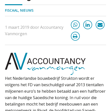
werkgever
FISCAAL
,
NIEUWS
Verstoorde arbeidsrelatie als
1 maart 2019 door Accountancy
ontslaggrond: zo begeleid je jouw
klant
Vanmorgen
Duizenden Nederlanders in de knel
door Amerikaanse belastingwet
Het functiegemak van de INT bij
adviezen over en aangiften van erf-
en schenkbelasting.
Zomer. Tijd om je loopbaan onder
Het Nederlandse bouwbedrijf Strukton wordt er
de loep te nemen.
volgens het FD van beschuldigd vanaf 2013 tientallen
Q Home: DAC7-compliant opschalen
miljoenen euro’s te hebben betaald aan een halfbroer
als verhuurplatform voor
vakantiewoningen
van de huidige Saoedische koning.
In ruil voor die
betalingen mocht het bedrijf meebouwen aan een
5 signalen dat jouw relatiebeheer
metronetwerk in Riyad, de hoofdstad van Saoedi-