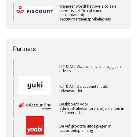
Wanneer wordt het bv-risico een
ICT & AI | “Slim automatiseren begint
privé-risico? De rol van de
bij gedrag”
accountant bij
Gevorderd Assistent Accountant Audit
bestuurdersaansprakelijkheid
Private equity in accountancy: drie
Wanneer wordt het bv-risico een
PIA Group
spanningsvelden die het vak
privé-risico? De rol van de
veranderen
accountant bij
bestuurdersaansprakelijkheid
ICT & AI | “Wie bewust kiest, kiest
Accountant Agri & Food – Uden
Partners
voor toekomstbestendigheid”
aaff
ICT & AI | Waarom inzicht nog geen
advies is
Senior Assistent Accountant – Kesteren
WEA Deltaland
ICT & AI | De accountant als
rekenwonder
Dashboard voor
Senior Assistent Accountant, EJP Financial
administratiekantoren: al je klanten in
Astronauts – Curaçao
één overzicht
PIA Group
De vijf grootste uitdagingen in
capaciteitsplanning