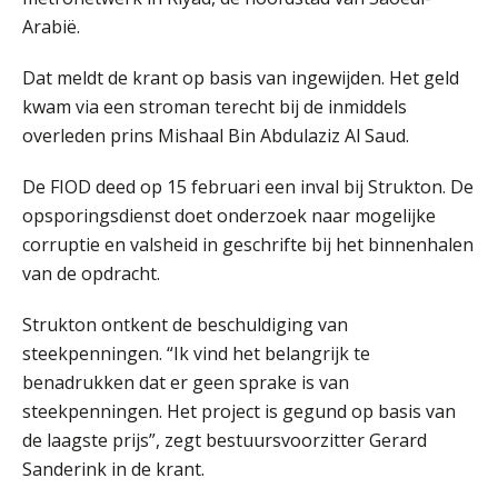
niet meer werkt (en hoe je dat oplost)
Arabië.
Dat meldt de krant op basis van ingewijden. Het geld
kwam via een stroman terecht bij de inmiddels
Fusies en overnames | Met
overleden prins Mishaal Bin Abdulaziz Al Saud.
waardebepalingen bedrijfsadvies
dichter bij de ondernemer
De FIOD deed op 15 februari een inval bij Strukton. De
Van Wwft naar AMLR: wat verandert
opsporingsdienst doet onderzoek naar mogelijke
er in 2027?
corruptie en valsheid in geschrifte bij het binnenhalen
van de opdracht.
Driver-based models: de essentiële
bouwstenen voor elk finance team
Strukton ontkent de beschuldiging van
Werven op klik is willekeurig. Zo
steekpenningen. “Ik vind het belangrijk te
verminder je verloop structureel.
benadrukken dat er geen sprake is van
steekpenningen. Het project is gegund op basis van
Buy & build: urenregistratie als
verborgen EBITDA-hefboom
de laagste prijs”, zegt bestuursvoorzitter Gerard
Sanderink in de krant.
ABN Amro slokt NIBC op: wat deze