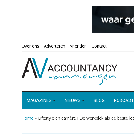
Spring
Door
Spring
Spring
Over ons
Adverteren
Vrienden
Contact
naar
naar
naar
naar
de
de
de
de
hoofdnavigatie
hoofd
eerste
voettekst
inhoud
sidebar
MAGAZINES
NIEUWS
BLOG
PODCAST
Home
»
Lifestyle en carrière I De werkplek als de beste l