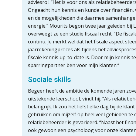
adviesrol. “Het is voor ons als relatiebeheerde
Ongeacht hun kennis en kunde over financiën, wil
en de mogelijkheden die daarmee samenhangen. 
energie.” Mourits begon twee jaar geleden bij L
overweegt ze een studie fiscaal recht. “De fisca
continu. Je merkt wel dat het fiscale aspect ste
jaarrekeningproces als tijdens het adviesproces
fiscale kennis up-to-date is. Door mijn kennis 
sparringpartner ben voor mijn klanten.”
Sociale skills
Begeer heeft de ambitie de komende jaren zovee
uitstekende leerschool, vindt hij. “Als relatiebe
belangrijk. Ik zou het liefst elke dag bij de klan
gebruiken om mijzelf op heel veel gebieden te 
relatiebeheerder is gevarieerd. “Naast het fin
ook gewoon een psycholoog voor onze klanten”