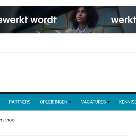
PARTNERS
OPLEIDINGEN
VACATURES
KENNIS
eerschool