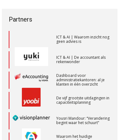
een privé-risico? De rol van de
vak veranderen
PIA Group
accountant bij
bestuurdersaansprakelijkheid
ICT & AI | “Wie bewust kiest,
Partners
kiest voor
toekomstbestendigheid”
Senior Assistent Accountant – Kesteren
WEA Deltaland
ICT & AI | Waarom inzicht nog
geen advies is
Controleleider
ICT & AI | De accountant als
rekenwonder
Scab
Dashboard voor
administratiekantoren: al je
Eindverantwoordelijk Accountant
klanten in één overzicht
Samenstel (RA of AA)
De vijf grootste uitdagingen in
PIA Group
capaciteitsplanning
Yousri Mandour: “Verandering
Accountant Agri & Food – Heythuysen
begint waar het schuurt”
aaff
Waarom het huidige