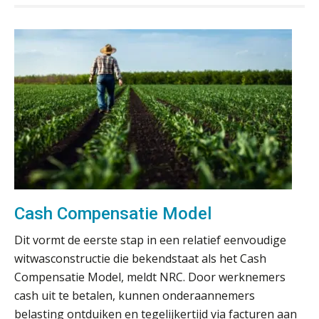
Scan-en-herken haalt de druk niet van
je kwartaalafsluiting. Dit wel.
Uitspraak Hoge Raad: subsidie voor
tuchtrechtspraak advocatuur is
belast met btw
Informer Money genomineerd voor
Best FinTech Startup of the Year
België
Wwft-compliance in 2026: doen we
het beter dan vorig jaar?
ICT & AI | Volledig automatische
factuurverwerking: zo kom je er
Cash Compensatie Model
Hierom zijn webshopondernemers
Dit vormt de eerste stap in een relatief eenvoudige
extra kwetsbaar voor
boekhoudfouten
witwasconstructie die bekendstaat als het Cash
Blog | Aandachtspunten bij de
Compensatie Model, meldt NRC. Door werknemers
transitie in verband met de Wet
toekomst pensioenen voor de
cash uit te betalen, kunnen onderaannemers
werkgever
belasting ontduiken en tegelijkertijd via facturen aan