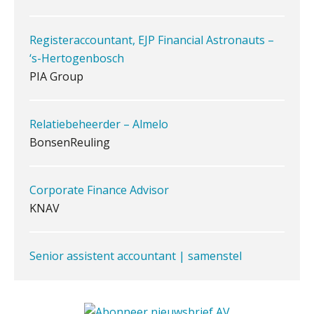
Registeraccountant, EJP Financial Astronauts –
Waarom jouw klant sneller
antwoordt via een app dan via de
‘s-Hertogenbosch
mail
PIA Group
iXBRL controleren: wanneer moet
het, en waar let je op?
Relatiebeheerder – Almelo
Het herbeleggen van de
BonsenReuling
Herinvesteringsreserve (HIR) in een
vastgoedbeleggingsfonds?
Inzicht in je organisatie: de kracht zit
Corporate Finance Advisor
in eenvoud
KNAV
Ketenmachtigingen centraal beheren:
zo werkt u slimmer met eHerkenning
Senior assistent accountant | samenstel
Scab
de autonome AI-boekhouder