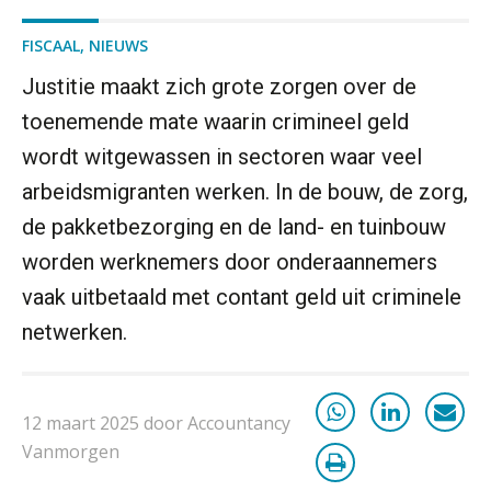
zo werkt u slimmer met eHerkenning
FISCAAL
,
NIEUWS
de autonome AI-boekhouder
Justitie maakt zich grote zorgen over de
toenemende mate waarin crimineel geld
De curator klopt aan: wat moet een
accountantskantoor afgeven bij een
wordt witgewassen in sectoren waar veel
faillissement van een klant?
arbeidsmigranten werken. In de bouw, de zorg,
Eenvoudig bankrekeningen koppelen
met Twinfield, Exact Online en
de pakketbezorging en de land- en tuinbouw
Snelstart
worden werknemers door onderaannemers
Van Mook: “Met Minox Focus wil ik
groeien naar twee keer zoveel
vaak uitbetaald met contant geld uit criminele
klanten.”
netwerken.
Van losse vastlegging naar
aantoonbare grip op KYC en de Wwft
12 maart 2025 door Accountancy
Woord & Daad: “Van wildgroei naar
een structuur die iedereen begrijpt”
Vanmorgen