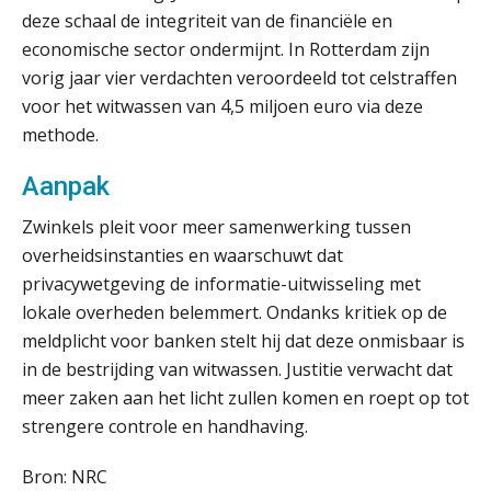
deze schaal de integriteit van de financiële en
economische sector ondermijnt. In Rotterdam zijn
vorig jaar vier verdachten veroordeeld tot celstraffen
Fusies en overnames | Met
waardebepalingen bedrijfsadvies
voor het witwassen van 4,5 miljoen euro via deze
dichter bij de ondernemer
methode.
Van Wwft naar AMLR: wat verandert
er in 2027?
Aanpak
Zwinkels pleit voor meer samenwerking tussen
Driver-based models: de essentiële
bouwstenen voor elk finance team
overheidsinstanties en waarschuwt dat
privacywetgeving de informatie-uitwisseling met
Werven op klik is willekeurig. Zo
lokale overheden belemmert. Ondanks kritiek op de
verminder je verloop structureel.
meldplicht voor banken stelt hij dat deze onmisbaar is
in de bestrijding van witwassen. Justitie verwacht dat
Buy & build: urenregistratie als
verborgen EBITDA-hefboom
meer zaken aan het licht zullen komen en roept op tot
strengere controle en handhaving.
ABN Amro slokt NIBC op: wat deze
overname zegt over de
veranderende financiële markt
Bron: NRC