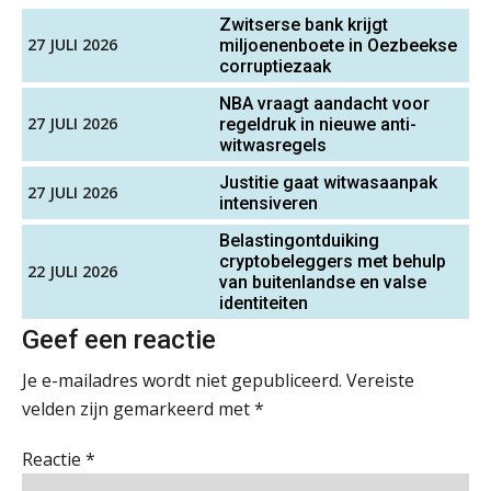
Senior assistent accountant | samenstel
Zwitserse bank krijgt
Scab
27 JULI 2026
Terug naar het ambacht
miljoenenboete in Oezbeekse
corruptiezaak
Cyberbeveiligingswet definitief: dit
NBA vraagt aandacht voor
Gevorderd Assistent Accountant – Enschede
moet je accountantskantoor vóór 15
27 JULI 2026
regeldruk in nieuwe anti-
augustus geregeld hebben
BonsenReuling
witwasregels
Waarom SharePoint en Copilot je de
Justitie gaat witwasaanpak
inzichten op klantdossiers schuldig
27 JULI 2026
blijven
intensiveren
Klantadviseur Accountancy (32-40 uur)
Finnerz
Belastingontduiking
“Waarom CRM in de accountancy
cryptobeleggers met behulp
vaak meer ruis dan overzicht brengt”
22 JULI 2026
van buitenlandse en valse
identiteiten
Accountant – Eindhoven
ICT & AI | “Accountancywerk
verandert sneller dan de meeste
Geef een reactie
aaff
kantoren beseffen”
Je e-mailadres wordt niet gepubliceerd.
Vereiste
De cijfers kloppen. Maar klopt de
velden zijn gemarkeerd met
*
cultuur ook?
Accountant Agri & Food – Uden
aaff
Reactie
*
De mensen achter de loonstrook: in
gesprek met Susan Hendriks