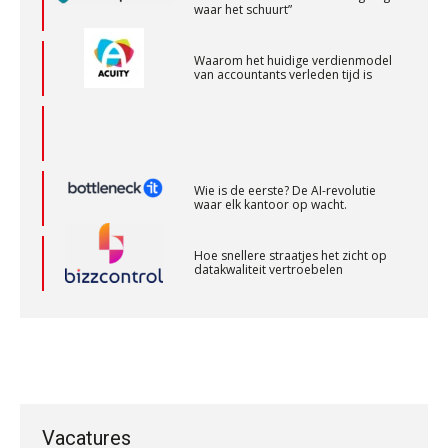
of AA)
waar het schuurt”
PIA Group
Waarom het huidige verdienmodel
van accountants verleden tijd is
Senior Assistent Accountant, EJP Financial
Astronauts – Curaçao
PIA Group
Wie is de eerste? De AI-revolutie
waar elk kantoor op wacht.
Accountant Agri & Food – Gorinchem
aaff
Hoe snellere straatjes het zicht op
datakwaliteit vertroebelen
Accountant Agri & Food – Terneuzen
‘De accountant is essentieel voor
ondernemers in het mkb’
aaff
Waarom een VOF-contract net zo
belangrijk is als het zakelijk plan zelf
Supervisor controlling & accounting
Vacatures
KNAV