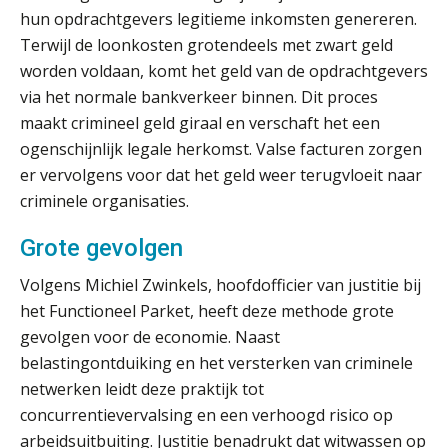
hun opdrachtgevers legitieme inkomsten genereren.
Terwijl de loonkosten grotendeels met zwart geld
worden voldaan, komt het geld van de opdrachtgevers
Verstoorde arbeidsrelatie als
ontslaggrond: zo begeleid je jouw
via het normale bankverkeer binnen. Dit proces
klant
maakt crimineel geld giraal en verschaft het een
Duizenden Nederlanders in de knel
ogenschijnlijk legale herkomst. Valse facturen zorgen
door Amerikaanse belastingwet
er vervolgens voor dat het geld weer terugvloeit naar
criminele organisaties.
Het functiegemak van de INT bij
adviezen over en aangiften van erf-
en schenkbelasting.
Grote gevolgen
Zomer. Tijd om je loopbaan onder
Volgens Michiel Zwinkels, hoofdofficier van justitie bij
de loep te nemen.
het Functioneel Parket, heeft deze methode grote
Q Home: DAC7-compliant opschalen
gevolgen voor de economie. Naast
als verhuurplatform voor
vakantiewoningen
belastingontduiking en het versterken van criminele
netwerken leidt deze praktijk tot
5 signalen dat jouw relatiebeheer
concurrentievervalsing en een verhoogd risico op
niet meer werkt (en hoe je dat oplost)
arbeidsuitbuiting. Justitie benadrukt dat witwassen op