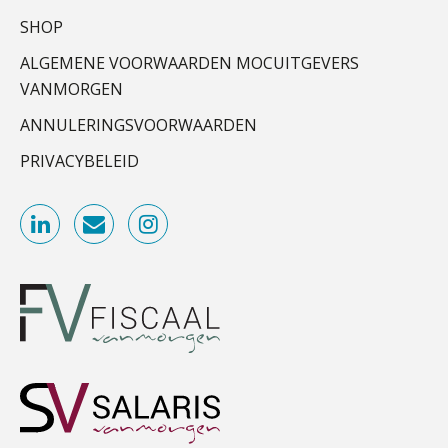
Senior Assistent Accountant, EJP Financial
SHOP
Schaalbaar IT-beheer sluit naadloos
Astronauts – Curaçao
aan bij het snelgroeiende Reanda
ALGEMENE VOORWAARDEN MOCUITGEVERS
PIA Group
VANMORGEN
Govers bouwt aan een volwassen
digitaal fundament voor governance,
ANNULERINGSVOORWAARDEN
security en AI
Accountant Agri & Food – Gorinchem
aaff
PRIVACYBELEID
Van najagen naar verwerken:
waarom vraagposten je proces
blokkeren (en hoe je dat stopt)
Accountant Agri & Food – Terneuzen
ICT & AI | Data als fundament voor
innovatie
aaff
Microsoft Copilot gebruiken? Zorg
dat je eerst SharePoint op orde hebt
Supervisor controlling & accounting
KNAV
Terug naar het ambacht
Registeraccountant, EJP Financial Astronauts –
Cyberbeveiligingswet definitief: dit
moet je accountantskantoor vóór 15
‘s-Hertogenbosch