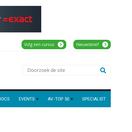
Eindverantwoordelijk Accountant
Samenstel (RA of AA)
PIA Group
Speech to text in compliance
software: zo besparen
accountants twintig minuten
per dossier
Volg een cursus
Nieuwsbrief
Corporate Finance Advisor
KNAV
Risicocategorieën AI Act
Doorzoek
blijven onderbelicht, terwijl de
Gevorderd Assistent Accountant –
verplichtingen al gelden
de
Enschede
site
Groeipad in de
BonsenReuling
samenstelpraktijk: van
gevorderd assistent naar
client manager
DOCS
EVENTS
AV-TOP 50
SPECIALIST
Automatisering heeft direct
Audit assistent
invloed op declarabele uren
KNAV
De volgende stap in AI: HR-
assistent Loket begrijpt nu je