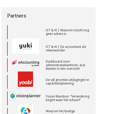
een privé-risico? De rol van de
vak veranderen
accountant bij
bestuurdersaansprakelijkheid
Junior manager audit
ICT & AI | “Wie bewust kiest,
Partners
Bentacera
kiest voor
toekomstbestendigheid”
ICT & AI | Waarom inzicht nog
Accountant Agri & Food – Heythuysen
geen advies is
aaff
ICT & AI | De accountant als
rekenwonder
Gevorderd Assistent Accountant Audit
Dashboard voor
PIA Group
administratiekantoren: al je
klanten in één overzicht
De vijf grootste uitdagingen in
Senior assistent accountant | samenstel
capaciteitsplanning
Scab
Yousri Mandour: “Verandering
begint waar het schuurt”
Zelfstandig Assistent Accountant
Samenstelpraktijk
Waarom het huidige