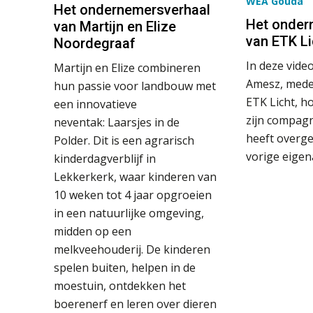
WEA Gouda
Het ondernemersverhaal
Het onder
van Martijn en Elize
van ETK Li
Noordegraaf
In deze video
Martijn en Elize combineren
Amesz, mede
hun passie voor landbouw met
ETK Licht, h
een innovatieve
zijn compagn
neventak: Laarsjes in de
heeft overg
Polder. Dit is een agrarisch
vorige eigen
kinderdagverblijf in
Lekkerkerk, waar kinderen van
10 weken tot 4 jaar opgroeien
in een natuurlijke omgeving,
midden op een
melkveehouderij. De kinderen
spelen buiten, helpen in de
moestuin, ontdekken het
boerenerf en leren over dieren