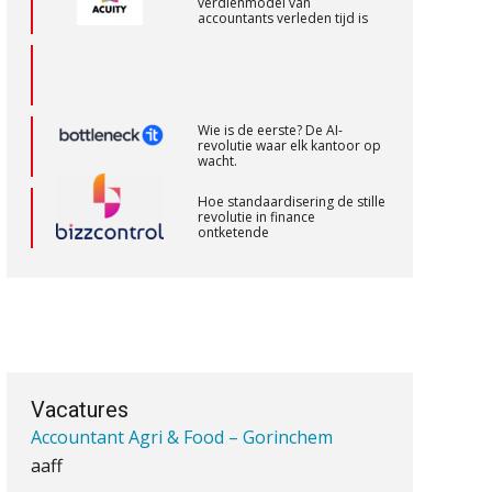
verdienmodel van
PIA Group
accountants verleden tijd is
Gevorderd assistent accountant
BonsenReuling
Wie is de eerste? De AI-
revolutie waar elk kantoor op
wacht.
Senior Assistent Accountant, EJP Financial
Hoe standaardisering de stille
revolutie in finance
Astronauts – Curaçao
ontketende
PIA Group
‘De accountant is essentieel
voor ondernemers in het mkb’
Controleleider
Waarom een VOF-contract net
Scab
zo belangrijk is als het zakelijk
plan zelf
Vacatures
Accountant Agri & Food – Gorinchem
aaff
Waarom jouw klant sneller