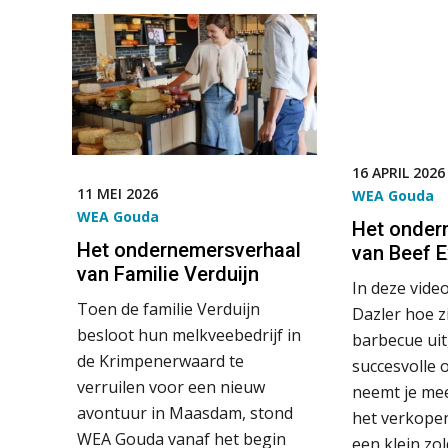
16 APRIL 2026
11 MEI 2026
WEA Gouda
WEA Gouda
Het onder
Het ondernemersverhaal
van Beef E
van Familie Verduijn
In deze video
Toen de familie Verduijn
Dazler hoe z
besloot hun melkveebedrijf in
barbecue uit
de Krimpenerwaard te
succesvolle 
verruilen voor een nieuw
neemt je mee 
avontuur in Maasdam, stond
het verkopen
WEA Gouda vanaf het begin
een klein zo