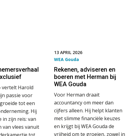
13 APRIL 2026
WEA Gouda
nemersverhaal
Rekenen, adviseren en
xclusief
boeren met Herman bij
WEA Gouda
 vertelt Harold
Voor Herman draait
ijn passie voor
accountancy om meer dan
groeide tot een
cijfers alleen. Hij helpt klanten
onderneming. Hij
met slimme financiële keuzes
in zijn reis: van
en krijgt bij WEA Gouda de
 van vlees vanuit
vrijheid om te groeien, zowel in
lderkamertje tot