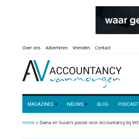
Spring
Door
Spring
Spring
Over ons
Adverteren
Vrienden
Contact
naar
naar
naar
naar
de
de
de
de
hoofdnavigatie
hoofd
eerste
voettekst
inhoud
sidebar
MAGAZINES
NIEUWS
BLOG
PODCAST
Home
»
Diana en Susan’s passie voor Accountancy bij W