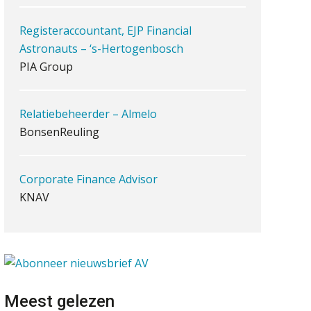
antwoordt via een app dan via
de mail
Registeraccountant, EJP Financial
Astronauts – ‘s-Hertogenbosch
iXBRL controleren: wanneer
moet het, en waar let je op?
PIA Group
Het herbeleggen van de
Herinvesteringsreserve (HIR) in
een
Relatiebeheerder – Almelo
vastgoedbeleggingsfonds?
BonsenReuling
Inzicht in je organisatie: de
kracht zit in eenvoud
Corporate Finance Advisor
Ketenmachtigingen centraal
beheren: zo werkt u slimmer
KNAV
met eHerkenning
de autonome AI-boekhouder
Senior assistent accountant | samenstel
Scab
De curator klopt aan: wat
moet een accountantskantoor
afgeven bij een faillissement
van een klant?
Meest gelezen
Gevorderd Assistent Accountant –
Eenvoudig bankrekeningen