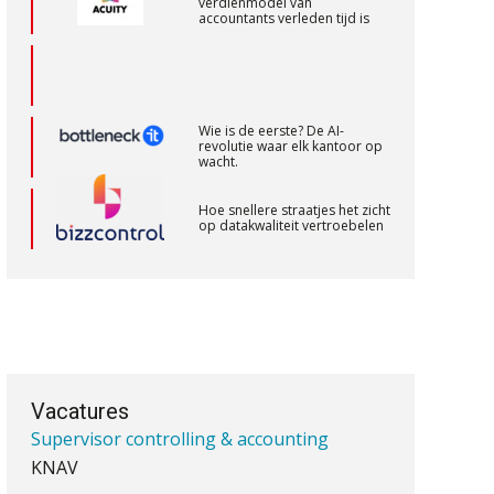
PIA Group
accountants verleden tijd is
Senior Assistent Accountant, EJP Financial
Astronauts – Curaçao
Wie is de eerste? De AI-
revolutie waar elk kantoor op
PIA Group
wacht.
Hoe snellere straatjes het zicht
Accountant Agri & Food – Gorinchem
op datakwaliteit vertroebelen
aaff
‘De accountant is essentieel
voor ondernemers in het mkb’
Accountant Agri & Food – Terneuzen
Waarom een VOF-contract net
aaff
zo belangrijk is als het zakelijk
plan zelf
Vacatures
Supervisor controlling & accounting
KNAV
Waarom jouw klant sneller