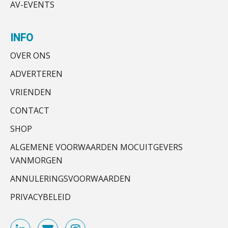
Buy & build: urenregistratie als
AV-EVENTS
audit-onlykantoor
verborgen EBITDA-hefboom
Senior Assistent Accountant, EJP Financial
ABN Amro slokt NIBC op: wat deze
INFO
overname zegt over de
Astronauts – Curaçao
veranderende financiële markt
PIA Group
OVER ONS
Boekhoudlandschap sterk
gefragmenteerd, softwarekampioen
ADVERTEREN
ontbreekt (nog) in Europa
Senior assistent accountant | samenstel
VRIENDEN
Hoe Hoek en Blok het
Scab
ondertekenproces drastisch
CONTACT
verbeterde
SHOP
Schaalbaar IT-beheer sluit naadloos
Accountant Agri & Food – Gorinchem
aan bij het snelgroeiende Reanda
ALGEMENE VOORWAARDEN MOCUITGEVERS
aaff
VANMORGEN
Govers bouwt aan een volwassen
digitaal fundament voor governance,
ANNULERINGSVOORWAARDEN
security en AI
(Senior) Assistent Accountant Audit , Cooster
Coaching Accountants – Bilthoven/Barneveld
PRIVACYBELEID
Van najagen naar verwerken:
waarom vraagposten je proces
PIA Group
blokkeren (en hoe je dat stopt)