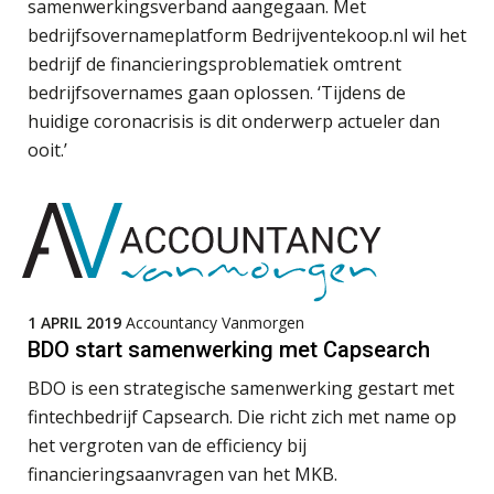
samenwerkingsverband aangegaan. Met
“Waarom CRM in de accountancy
vaak meer ruis dan overzicht brengt”
bedrijfsovernameplatform Bedrijventekoop.nl wil het
bedrijf de financieringsproblematiek omtrent
Gevorderd Assistent Accountant Audit
ICT & AI | “Accountancywerk
verandert sneller dan de meeste
bedrijfsovernames gaan oplossen. ‘Tijdens de
PIA Group
kantoren beseffen”
huidige coronacrisis is dit onderwerp actueler dan
ooit.’
De cijfers kloppen. Maar klopt de
cultuur ook?
Eindverantwoordelijk Accountant Samenstel (RA
of AA)
De mensen achter de loonstrook: in
PIA Group
gesprek met Susan Hendriks
Klanten soepel bedienen met AFAS
Senior Assistent Accountant – Kesteren
SB
1 APRIL 2019
Accountancy Vanmorgen
WEA Deltaland
BDO start samenwerking met Capsearch
BDO is een strategische samenwerking gestart met
Accountant Agri & Food – Roosendaal
fintechbedrijf Capsearch. Die richt zich met name op
Speech to text in compliance
aaff
het vergroten van de efficiency bij
software: zo besparen accountants
twintig minuten per dossier
financieringsaanvragen van het MKB.