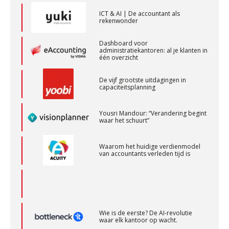
Assistent Accountant / Relatiemanager, Elysee
ICT & AI | De accountant als
rekenwonder
Accountants
PIA Group
Dashboard voor
administratiekantoren: al je klanten in
één overzicht
Senior Assistent Accountant, EJP Financial
De vijf grootste uitdagingen in
Astronauts – Curaçao
capaciteitsplanning
PIA Group
Yousri Mandour: “Verandering begint
waar het schuurt”
Senior assistent accountant | samenstel
Scab
Waarom het huidige verdienmodel
van accountants verleden tijd is
Accountant Agri & Food – Gorinchem
aaff
Wie is de eerste? De AI-revolutie
waar elk kantoor op wacht.