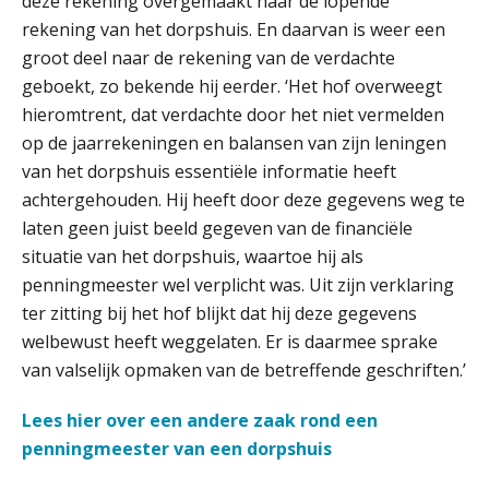
deze rekening overgemaakt naar de lopende
rekening van het dorpshuis. En daarvan is weer een
ICT & AI | Volledig automatische
groot deel naar de rekening van de verdachte
factuurverwerking: zo kom je er
geboekt, zo bekende hij eerder. ‘Het hof overweegt
hieromtrent, dat verdachte door het niet vermelden
Hierom zijn webshopondernemers
extra kwetsbaar voor
op de jaarrekeningen en balansen van zijn leningen
boekhoudfouten
van het dorpshuis essentiële informatie heeft
Blog | Aandachtspunten bij de
transitie in verband met de Wet
achtergehouden. Hij heeft door deze gegevens weg te
toekomst pensioenen voor de
werkgever
laten geen juist beeld gegeven van de financiële
situatie van het dorpshuis, waartoe hij als
penningmeester wel verplicht was. Uit zijn verklaring
ter zitting bij het hof blijkt dat hij deze gegevens
Verstoorde arbeidsrelatie als
welbewust heeft weggelaten. Er is daarmee sprake
ontslaggrond: zo begeleid je jouw
klant
van valselijk opmaken van de betreffende geschriften.’
Duizenden Nederlanders in de knel
Lees hier over een andere zaak rond een
door Amerikaanse belastingwet
penningmeester van een dorpshuis
Het functiegemak van de INT bij
adviezen over en aangiften van erf-