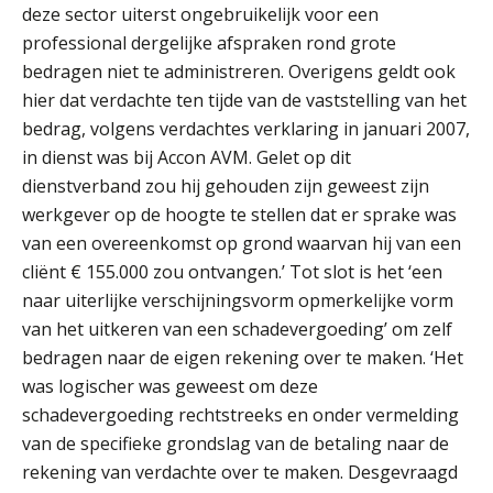
deze sector uiterst ongebruikelijk voor een
iXBRL controleren: wanneer moet
professional dergelijke afspraken rond grote
het, en waar let je op?
bedragen niet te administreren. Overigens geldt ook
hier dat verdachte ten tijde van de vaststelling van het
Het herbeleggen van de
Herinvesteringsreserve (HIR) in een
bedrag, volgens verdachtes verklaring in januari 2007,
vastgoedbeleggingsfonds?
in dienst was bij Accon AVM. Gelet op dit
Inzicht in je organisatie: de kracht zit
dienstverband zou hij gehouden zijn geweest zijn
in eenvoud
werkgever op de hoogte te stellen dat er sprake was
van een overeenkomst op grond waarvan hij van een
Ketenmachtigingen centraal beheren:
zo werkt u slimmer met eHerkenning
cliënt € 155.000 zou ontvangen.’ Tot slot is het ‘een
naar uiterlijke verschijningsvorm opmerkelijke vorm
van het uitkeren van een schadevergoeding’ om zelf
de autonome AI-boekhouder
bedragen naar de eigen rekening over te maken. ‘Het
was logischer was geweest om deze
De curator klopt aan: wat moet een
accountantskantoor afgeven bij een
schadevergoeding rechtstreeks en onder vermelding
faillissement van een klant?
van de specifieke grondslag van de betaling naar de
Eenvoudig bankrekeningen koppelen
rekening van verdachte over te maken. Desgevraagd
met Twinfield, Exact Online en
Snelstart