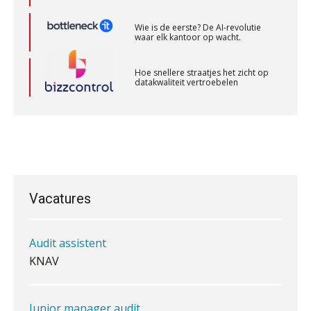
Accountant Agri & Food – Heythuysen
Hoe snellere straatjes het zicht op
aaff
datakwaliteit vertroebelen
‘De accountant is essentieel voor
Klantadviseur Accountancy (32-40 uur)
ondernemers in het mkb’
Finnerz
Waarom een VOF-contract net zo
belangrijk is als het zakelijk plan zelf
Supervisor controlling & accounting
KNAV
Vacatures
Waarom jouw klant sneller
Audit assistent
antwoordt via een app dan via de
mail
KNAV
iXBRL controleren: wanneer moet
het, en waar let je op?
Junior manager audit
Het herbeleggen van de
Bentacera
Herinvesteringsreserve (HIR) in een