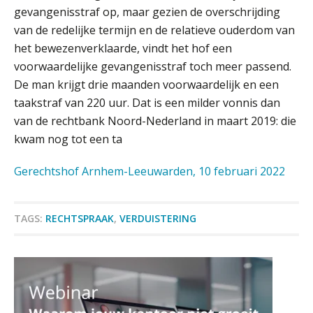
bouwstenen voor elk finance team
gevangenisstraf op, maar gezien de overschrijding
van de redelijke termijn en de relatieve ouderdom van
Werven op klik is willekeurig. Zo
het bewezenverklaarde, vindt het hof een
verminder je verloop structureel.
voorwaardelijke gevangenisstraf toch meer passend.
De man krijgt drie maanden voorwaardelijk en een
Buy & build: urenregistratie als
verborgen EBITDA-hefboom
taakstraf van 220 uur. Dat is een milder vonnis dan
van de rechtbank Noord-Nederland in maart 2019: die
ABN Amro slokt NIBC op: wat deze
kwam nog tot een ta
overname zegt over de
veranderende financiële markt
Gerechtshof Arnhem-Leeuwarden, 10 februari 2022
Boekhoudlandschap sterk
gefragmenteerd, softwarekampioen
ontbreekt (nog) in Europa
Supervisor controlling & accounting
TAGS:
RECHTSPRAAK
,
VERDUISTERING
Hoe Hoek en Blok het
KNAV
ondertekenproces drastisch
verbeterde
Schaalbaar IT-beheer sluit naadloos
Audit assistent
aan bij het snelgroeiende Reanda
KNAV
Govers bouwt aan een volwassen