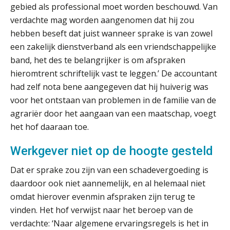
gebied als professional moet worden beschouwd. Van
verdachte mag worden aangenomen dat hij zou
hebben beseft dat juist wanneer sprake is van zowel
een zakelijk dienstverband als een vriendschappelijke
Wie is de eerste? De AI-revolutie
waar elk kantoor op wacht.
band, het des te belangrijker is om afspraken
hieromtrent schriftelijk vast te leggen.’ De accountant
Hoe snellere straatjes het zicht op
had zelf nota bene aangegeven dat hij huiverig was
datakwaliteit vertroebelen
voor het ontstaan van problemen in de familie van de
agrariër door het aangaan van een maatschap, voegt
‘De accountant is essentieel voor
ondernemers in het mkb’
het hof daaraan toe.
Waarom een VOF-contract net zo
Werkgever niet op de hoogte gesteld
belangrijk is als het zakelijk plan zelf
Dat er sprake zou zijn van een schadevergoeding is
daardoor ook niet aannemelijk, en al helemaal niet
omdat hierover evenmin afspraken zijn terug te
vinden. Het hof verwijst naar het beroep van de
Waarom jouw klant sneller
antwoordt via een app dan via de
verdachte: ‘Naar algemene ervaringsregels is het in
mail