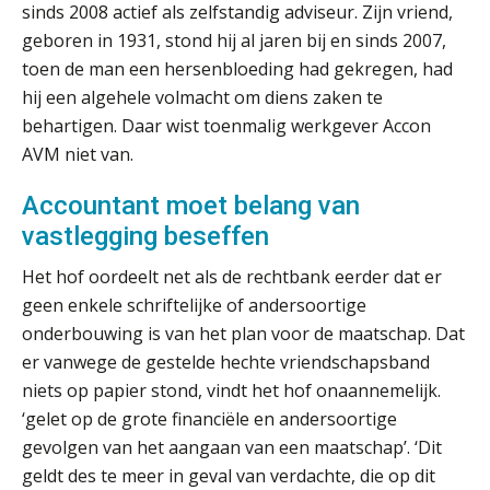
sinds 2008 actief als zelfstandig adviseur. Zijn vriend,
ICT & AI | “Wie bewust kiest, kiest
voor toekomstbestendigheid”
geboren in 1931, stond hij al jaren bij en sinds 2007,
toen de man een hersenbloeding had gekregen, had
ICT & AI | Waarom inzicht nog geen
hij een algehele volmacht om diens zaken te
advies is
behartigen. Daar wist toenmalig werkgever Accon
AVM niet van.
ICT & AI | De accountant als
rekenwonder
Accountant moet belang van
Dashboard voor
vastlegging beseffen
administratiekantoren: al je klanten in
één overzicht
Het hof oordeelt net als de rechtbank eerder dat er
geen enkele schriftelijke of andersoortige
De vijf grootste uitdagingen in
capaciteitsplanning
onderbouwing is van het plan voor de maatschap. Dat
er vanwege de gestelde hechte vriendschapsband
Yousri Mandour: “Verandering begint
niets op papier stond, vindt het hof onaannemelijk.
waar het schuurt”
‘gelet op de grote financiële en andersoortige
gevolgen van het aangaan van een maatschap’. ‘Dit
Waarom het huidige verdienmodel
van accountants verleden tijd is
geldt des te meer in geval van verdachte, die op dit