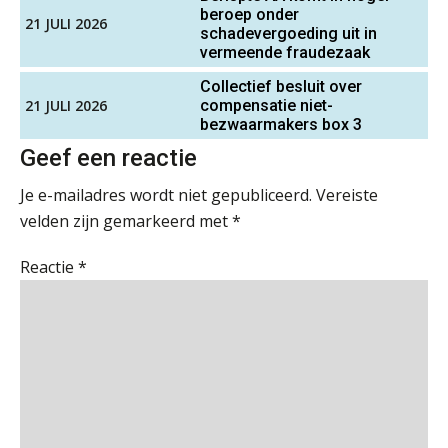
“Waarom CRM in de accountancy
beroep onder
aaff
21 JULI 2026
vaak meer ruis dan overzicht brengt”
schadevergoeding uit in
vermeende fraudezaak
ICT & AI | “Accountancywerk
verandert sneller dan de meeste
Collectief besluit over
Accountant Agri & Food – Uden
kantoren beseffen”
21 JULI 2026
compensatie niet-
aaff
bezwaarmakers box 3
De cijfers kloppen. Maar klopt de
Geef een reactie
cultuur ook?
Accountant Agri & Food – Terneuzen
Je e-mailadres wordt niet gepubliceerd.
Vereiste
De mensen achter de loonstrook: in
aaff
velden zijn gemarkeerd met
*
gesprek met Susan Hendriks
Reactie
*
Klanten soepel bedienen met AFAS
Controleleider
SB
Scab
Gevorderd assistent accountant
Speech to text in compliance
BonsenReuling
software: zo besparen accountants
twintig minuten per dossier