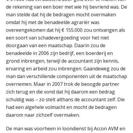
de rekening van een boer met wie hij bevriend was. De
man stelde dat hij de bedragen mocht overmaken
omdat hij met de benadeelde agrariër was
overeengekomen dat hij € 155.000 zou ontvangen als
een soort van schadevergoeding voor het niet
doorgaan van een maatschap. Daarin zou de
benadeelde in 2006 zijn bedrijf, een boerderij en
grond inbrengen, terwijl de accountant zijn kennis,
ervaring en arbeid zou inbrengen. Gaandeweg zou de
man dan verschillende componenten uit de maatschap
overnemen. Maar in 2007 trok de beoogde partner
zich terug en die vond dat hij daarom een bedrag
schuldig was – zo stelt althans de accountant zelf. Die
ICT & AI | “Slim automatiseren begint
bij gedrag”
had een algehele volmacht en mocht de bedragen
daarom naar zichzelf overmaken.
Private equity in accountancy: drie
spanningsvelden die het vak
veranderen
De man was voorheen in loondienst bij Accon AVM en