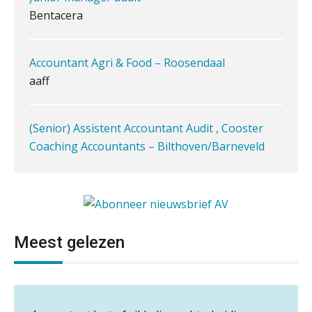
vastgoedbeleggingsfonds?
Accountant Agri & Food – Roosendaal
Inzicht in je organisatie: de kracht zit
in eenvoud
aaff
Ketenmachtigingen centraal beheren:
zo werkt u slimmer met eHerkenning
(Senior) Assistent Accountant Audit , Cooster
Coaching Accountants – Bilthoven/Barneveld
de autonome AI-boekhouder
PIA Group
De curator klopt aan: wat moet een
accountantskantoor afgeven bij een
Senior Assistent Accountant – Kesteren
faillissement van een klant?
WEA Deltaland
Eenvoudig bankrekeningen koppelen
met Twinfield, Exact Online en
Snelstart
Meest gelezen
Accountant – Eindhoven
Van Mook: “Met Minox Focus wil ik
groeien naar twee keer zoveel
aaff
klanten.”
Mbi-kandidaat gezocht voor
accountantskantoor uit de regio Eindhoven
Van losse vastlegging naar