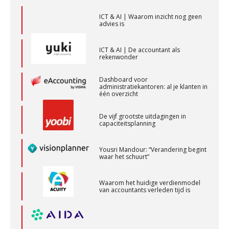
Accountants
PIA Group
ICT & AI | De accountant als
rekenwonder
Dashboard voor
Gevorderd Assistent Accountant Audit
administratiekantoren: al je klanten in
één overzicht
PIA Group
De vijf grootste uitdagingen in
capaciteitsplanning
Assistent accountant Agri & Food – Groningen
aaff
Yousri Mandour: “Verandering begint
waar het schuurt”
Senior assistent accountant | samenstel
Waarom het huidige verdienmodel
van accountants verleden tijd is
Scab
Relatiebeheerder – Almelo
BonsenReuling
Wie is de eerste? De AI-revolutie
waar elk kantoor op wacht.