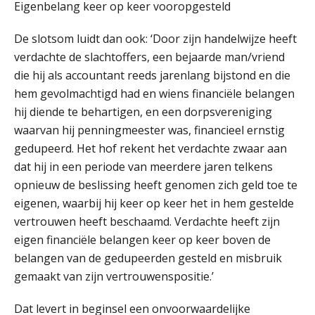
Eigenbelang keer op keer vooropgesteld
en schenkbelasting.
De slotsom luidt dan ook: ‘Door zijn handelwijze heeft
Zomer. Tijd om je loopbaan onder
de loep te nemen.
verdachte de slachtoffers, een bejaarde man/vriend
die hij als accountant reeds jarenlang bijstond en die
Q Home: DAC7-compliant opschalen
als verhuurplatform voor
hem gevolmachtigd had en wiens financiële belangen
vakantiewoningen
hij diende te behartigen, en een dorpsvereniging
waarvan hij penningmeester was, financieel ernstig
5 signalen dat jouw relatiebeheer
niet meer werkt (en hoe je dat oplost)
gedupeerd. Het hof rekent het verdachte zwaar aan
dat hij in een periode van meerdere jaren telkens
opnieuw de beslissing heeft genomen zich geld toe te
eigenen, waarbij hij keer op keer het in hem gestelde
Fusies en overnames | Met
vertrouwen heeft beschaamd. Verdachte heeft zijn
waardebepalingen bedrijfsadvies
dichter bij de ondernemer
eigen financiële belangen keer op keer boven de
belangen van de gedupeerden gesteld en misbruik
Van Wwft naar AMLR: wat verandert
gemaakt van zijn vertrouwenspositie.’
er in 2027?
Dat levert in beginsel een onvoorwaardelijke
Driver-based models: de essentiële