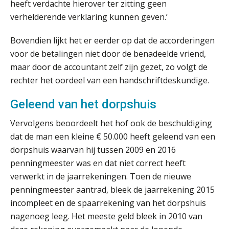
heeft verdachte hierover ter zitting geen
verhelderende verklaring kunnen geven.’
Van Mook: “Met Minox Focus wil ik
groeien naar twee keer zoveel
klanten.”
Bovendien lijkt het er eerder op dat de accorderingen
voor de betalingen niet door de benadeelde vriend,
Van losse vastlegging naar
aantoonbare grip op KYC en de Wwft
maar door de accountant zelf zijn gezet, zo volgt de
rechter het oordeel van een handschriftdeskundige.
Woord & Daad: “Van wildgroei naar
een structuur die iedereen begrijpt”
Geleend van het dorpshuis
Scan-en-herken haalt de druk niet van
Vervolgens beoordeelt het hof ook de beschuldiging
je kwartaalafsluiting. Dit wel.
dat de man een kleine € 50.000 heeft geleend van een
dorpshuis waarvan hij tussen 2009 en 2016
Uitspraak Hoge Raad: subsidie voor
tuchtrechtspraak advocatuur is
penningmeester was en dat niet correct heeft
belast met btw
verwerkt in de jaarrekeningen. Toen de nieuwe
Informer Money genomineerd voor
penningmeester aantrad, bleek de jaarrekening 2015
Best FinTech Startup of the Year
België
incompleet en de spaarrekening van het dorpshuis
nagenoeg leeg. Het meeste geld bleek in 2010 van
Wwft-compliance in 2026: doen we
het beter dan vorig jaar?