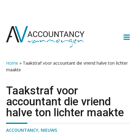
Spring
Door
Spring
Spring
naar
naar
naar
naar
de
de
de
de
hoofdnavigatie
hoofd
eerste
voettekst
inhoud
sidebar
Home
»
Taakstraf voor accountant die vriend halve ton lichter
maakte
Taakstraf voor
accountant die vriend
halve ton lichter maakte
ACCOUNTANCY
,
NIEUWS