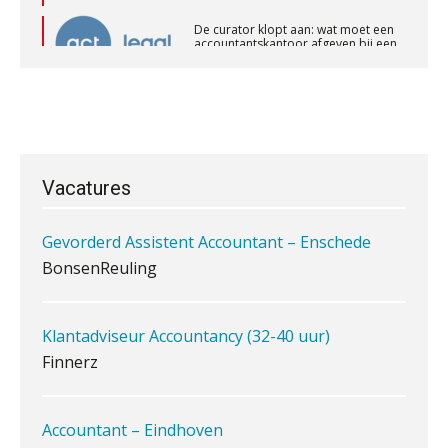
accountantskantoor afgeven bij een
Corporate Finance Advisor
faillissement van een klant?
KNAV
Eenvoudig bankrekeningen koppelen
met Twinfield, Exact Online en
Snelstart
Senior assistent accountant | samenstel
Van Mook: “Met Minox Focus wil ik
Scab
groeien naar twee keer zoveel
klanten.”
Vacatures
Van losse vastlegging naar
Gevorderd Assistent Accountant – Enschede
aantoonbare grip op KYC en de Wwft
BonsenReuling
Woord & Daad: “Van wildgroei naar
een structuur die iedereen begrijpt”
Klantadviseur Accountancy (32-40 uur)
Finnerz
Scan-en-herken haalt de druk niet van
je kwartaalafsluiting. Dit wel.
Uitspraak Hoge Raad: subsidie voor
Accountant – Eindhoven
tuchtrechtspraak advocatuur is
aaff
belast met btw