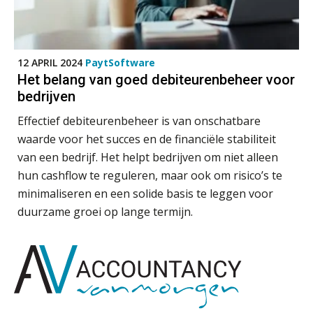
Fusies en overnames | Met
waardebepalingen bedrijfsadvies
12 APRIL 2024
PaytSoftware
dichter bij de ondernemer
Het belang van goed debiteurenbeheer voor
bedrijven
Van Wwft naar AMLR: wat verandert
er in 2027?
Effectief debiteurenbeheer is van onschatbare
waarde voor het succes en de financiële stabiliteit
Driver-based models: de essentiële
van een bedrijf. Het helpt bedrijven om niet alleen
bouwstenen voor elk finance team
hun cashflow te reguleren, maar ook om risico’s te
minimaliseren en een solide basis te leggen voor
Werven op klik is willekeurig. Zo
verminder je verloop structureel.
duurzame groei op lange termijn.
Buy & build: urenregistratie als
verborgen EBITDA-hefboom
ABN Amro slokt NIBC op: wat deze
overname zegt over de
veranderende financiële markt