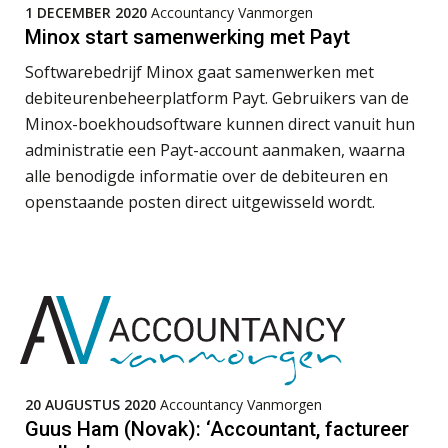
1 DECEMBER 2020
Accountancy Vanmorgen
Boekhoudlandschap sterk
gefragmenteerd, softwarekampioen
Minox start samenwerking met Payt
ontbreekt (nog) in Europa
Softwarebedrijf Minox gaat samenwerken met
Hoe Hoek en Blok het
ondertekenproces drastisch
debiteurenbeheerplatform Payt. Gebruikers van de
verbeterde
Minox-boekhoudsoftware kunnen direct vanuit hun
administratie een Payt-account aanmaken, waarna
Schaalbaar IT-beheer sluit naadloos
aan bij het snelgroeiende Reanda
alle benodigde informatie over de debiteuren en
openstaande posten direct uitgewisseld wordt.
Govers bouwt aan een volwassen
digitaal fundament voor governance,
security en AI
Supervisor controlling & accounting
KNAV
Van najagen naar verwerken:
waarom vraagposten je proces
blokkeren (en hoe je dat stopt)
Registeraccountant, EJP Financial Astronauts –
ICT & AI | Data als fundament voor
innovatie
‘s-Hertogenbosch
PIA Group
20 AUGUSTUS 2020
Accountancy Vanmorgen
Microsoft Copilot gebruiken? Zorg
Guus Ham (Novak): ‘Accountant, factureer
dat je eerst SharePoint op orde hebt