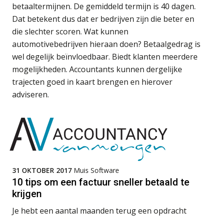
betaaltermijnen. De gemiddeld termijn is 40 dagen.
Accountant – Eindhoven
Dat betekent dus dat er bedrijven zijn die beter en
Klanten soepel bedienen met AFAS
SB
aaff
die slechter scoren. Wat kunnen
automotivebedrijven hieraan doen? Betaalgedrag is
wel degelijk beïnvloedbaar. Biedt klanten meerdere
Accountant Agri & Food – Uden
mogelijkheden. Accountants kunnen dergelijke
aaff
Speech to text in compliance
trajecten goed in kaart brengen en hierover
software: zo besparen accountants
twintig minuten per dossier
adviseren.
Gevorderd assistent accountant
BonsenReuling
Risicocategorieën AI Act blijven
onderbelicht, terwijl de
Senior Assistent Accountant – Kesteren
verplichtingen al gelden
WEA Deltaland
31 OKTOBER 2017
Muis Software
Groeipad in de samenstelpraktijk:
van gevorderd assistent naar client
10 tips om een factuur sneller betaald te
manager
krijgen
Medior assistent accountant • Druten
Automatisering heeft direct invloed
WEA Deltaland
Je hebt een aantal maanden terug een opdracht
op declarabele uren