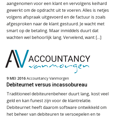
aangenomen voor een klant en vervolgens keihard
De volgende stap in AI: HR-assistent
gewerkt om de opdracht uit te voeren. Alles is netjes
Loket begrijpt nu je eigen
Junior manager audit
volgens afspraak uitgevoerd en de factuur is zoals
documenten
Bentacera
afgesproken naar de klant gestuurd. Je wacht met
Complimenten geven aan
smart op de betaling. Maar inmiddels duurt dat
medewerkers: dit kan het opleveren
wachten wel behoorlijk lang. Vervelend, want […]
Assistent Accountant / Relatiemanager, Elysee
Fiscaal onzakelijksheidsvermoeden
Accountants
bij verkoop aandelen na splitsing in
strijd met Fusierichtlijn
PIA Group
AV-Top 50 | Hoog tijd voor opleiding
die jongeren aanspreekt
Accountant Agri & Food – Roosendaal
aaff
9 MEI 2016
Accountancy Vanmorgen
De toegevoegde waarde van een
jurist in het AI-tijdperk
Debiteurnet versus incassobureau
Traditioneel debiteurenbeheer duurt lang, kost veel
Audit assistent
Welke ontwikkelingen in het
financieringslandschap zijn van
geld en kan funest zijn voor de klantrelatie.
KNAV
belang voor de accountant?
Debiteurnet heeft daarom software ontwikkeld om
ICT & AI | “Slim automatiseren begint
het beheer van debiteuren te versoepelen en te
bij gedrag”