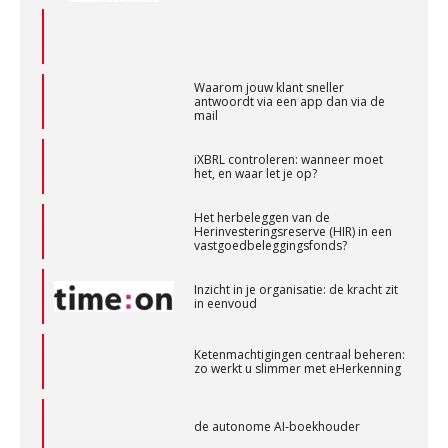
Waarom jouw klant sneller
Accountant Agri & Food – Terneuzen
antwoordt via een app dan via de
mail
aaff
iXBRL controleren: wanneer moet
het, en waar let je op?
Supervisor controlling & accounting
KNAV
Het herbeleggen van de
Herinvesteringsreserve (HIR) in een
vastgoedbeleggingsfonds?
Registeraccountant, EJP Financial Astronauts –
Inzicht in je organisatie: de kracht zit
in eenvoud
‘s-Hertogenbosch
PIA Group
Ketenmachtigingen centraal beheren:
zo werkt u slimmer met eHerkenning
Relatiebeheerder – Almelo
BonsenReuling
de autonome AI-boekhouder
De curator klopt aan: wat moet een