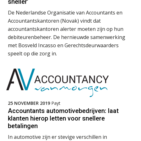
sneller’
Relatiebeheerder – Almelo
BonsenReuling
Terug naar het ambacht
De Nederlandse Organisatie van Accountants en
Accountantskantoren (Novak) vindt dat
Cyberbeveiligingswet definitief: dit
accountantskantoren alerter moeten zijn op hun
moet je accountantskantoor vóór 15
Corporate Finance Advisor
augustus geregeld hebben
debiteurenbeheer. De hernieuwde samenwerking
KNAV
met Bosveld Incasso en Gerechtsdeurwaarders
Waarom SharePoint en Copilot je de
inzichten op klantdossiers schuldig
speelt op die zorg in.
blijven
Senior assistent accountant | samenstel
Scab
“Waarom CRM in de accountancy
vaak meer ruis dan overzicht brengt”
ICT & AI | “Accountancywerk
Gevorderd Assistent Accountant – Enschede
verandert sneller dan de meeste
kantoren beseffen”
BonsenReuling
25 NOVEMBER 2019
Payt
Accountants automotivebedrijven: laat
De cijfers kloppen. Maar klopt de
cultuur ook?
klanten hierop letten voor snellere
Klantadviseur Accountancy (32-40 uur)
betalingen
Finnerz
De mensen achter de loonstrook: in
In automotive zijn er stevige verschillen in
gesprek met Susan Hendriks