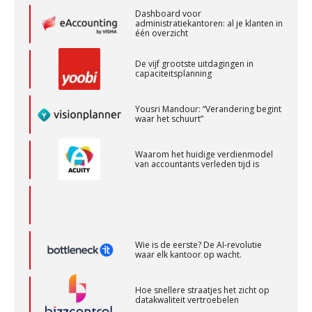
Gevorderd assistent accountant
Dashboard voor
BonsenReuling
administratiekantoren: al je klanten in
één overzicht
De vijf grootste uitdagingen in
Audit assistent
capaciteitsplanning
KNAV
Yousri Mandour: “Verandering begint
waar het schuurt”
Accountant Agri & Food – Terneuzen
aaff
Waarom het huidige verdienmodel
van accountants verleden tijd is
Corporate Finance Advisor
KNAV
Wie is de eerste? De AI-revolutie
waar elk kantoor op wacht.
Accountant – Eindhoven
aaff
Hoe snellere straatjes het zicht op
datakwaliteit vertroebelen