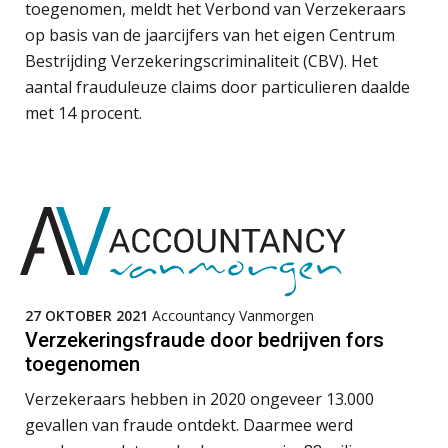
verminder je verloop structureel.
toegenomen, meldt het Verbond van Verzekeraars
op basis van de jaarcijfers van het eigen Centrum
Buy & build: urenregistratie als
Bestrijding Verzekeringscriminaliteit (CBV). Het
verborgen EBITDA-hefboom
aantal frauduleuze claims door particulieren daalde
met 14 procent.
ABN Amro slokt NIBC op: wat deze
overname zegt over de
veranderende financiële markt
Boekhoudlandschap sterk
gefragmenteerd, softwarekampioen
ontbreekt (nog) in Europa
Controleleider
Hoe Hoek en Blok het
Scab
ondertekenproces drastisch
verbeterde
27 OKTOBER 2021
Accountancy Vanmorgen
Schaalbaar IT-beheer sluit naadloos
Accountant Agri & Food – Heythuysen
aan bij het snelgroeiende Reanda
Verzekeringsfraude door bedrijven fors
aaff
toegenomen
Govers bouwt aan een volwassen
digitaal fundament voor governance,
Verzekeraars hebben in 2020 ongeveer 13.000
security en AI
Relatiebeheerder – Almelo
gevallen van fraude ontdekt. Daarmee werd
Van najagen naar verwerken: