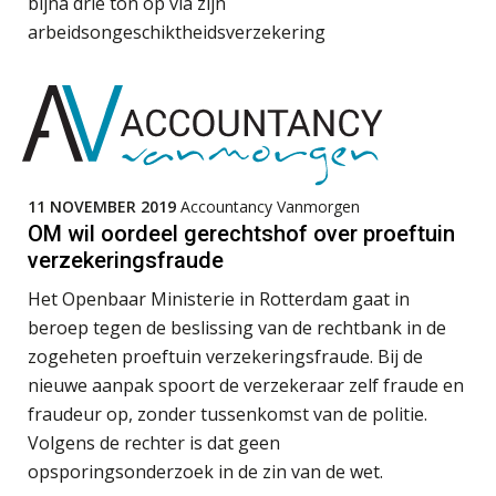
bijna drie ton op via zijn
verandert sneller dan de meeste
Scab
kantoren beseffen”
arbeidsongeschiktheidsverzekering
De cijfers kloppen. Maar klopt de
cultuur ook?
Supervisor controlling & accounting
KNAV
De mensen achter de loonstrook: in
gesprek met Susan Hendriks
Accountant Agri & Food – Roosendaal
11 NOVEMBER 2019
Accountancy Vanmorgen
Klanten soepel bedienen met AFAS
OM wil oordeel gerechtshof over proeftuin
aaff
SB
verzekeringsfraude
Het Openbaar Ministerie in Rotterdam gaat in
Senior Assistent Accountant – Kesteren
beroep tegen de beslissing van de rechtbank in de
WEA Deltaland
zogeheten proeftuin verzekeringsfraude. Bij de
Speech to text in compliance
software: zo besparen accountants
nieuwe aanpak spoort de verzekeraar zelf fraude en
twintig minuten per dossier
(Senior) Assistent Accountant Audit , Cooster
fraudeur op, zonder tussenkomst van de politie.
Coaching Accountants – Bilthoven/Barneveld
Volgens de rechter is dat geen
PIA Group
opsporingsonderzoek in de zin van de wet.