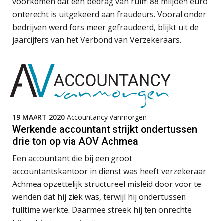
BonsenReuling
voorkomen dat een bedrag van ruim 88 miljoen euro
waarom vraagposten je proces
blokkeren (en hoe je dat stopt)
onterecht is uitgekeerd aan fraudeurs. Vooral onder
bedrijven werd fors meer gefraudeerd, blijkt uit de
ICT & AI | Data als fundament voor
Assistent accountant Agri & Food – Groningen
innovatie
jaarcijfers van het Verbond van Verzekeraars.
aaff
Microsoft Copilot gebruiken? Zorg
dat je eerst SharePoint op orde hebt
Klantadviseur Accountancy (32-40 uur)
Finnerz
Terug naar het ambacht
19 MAART 2020
Accountancy Vanmorgen
Cyberbeveiligingswet definitief: dit
Accountant Agri & Food – Gorinchem
Werkende accountant strijkt ondertussen
moet je accountantskantoor vóór 15
augustus geregeld hebben
aaff
drie ton op via AOV Achmea
Waarom SharePoint en Copilot je de
Een accountant die bij een groot
inzichten op klantdossiers schuldig
blijven
accountantskantoor in dienst was heeft verzekeraar
Accountant Agri & Food – Uden
Achmea opzettelijk structureel misleid door voor te
aaff
“Waarom CRM in de accountancy
wenden dat hij ziek was, terwijl hij ondertussen
vaak meer ruis dan overzicht brengt”
fulltime werkte. Daarmee streek hij ten onrechte
Senior assistent accountant | samenstel
ICT & AI | “Accountancywerk