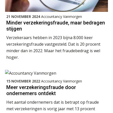
Q Home: DAC7-compliant opschalen
als verhuurplatform voor
21 NOVEMBER 2024
Accountancy Vanmorgen
vakantiewoningen
Minder verzekeringsfraude, maar bedragen
stijgen
5 signalen dat jouw relatiebeheer
niet meer werkt (en hoe je dat oplost)
Verzekeraars hebben in 2023 bijna 8.000 keer
verzekeringsfraude vastgesteld. Dat is 20 procent
minder dan in 2022. Maar het fraudebedrag is wel
hoger.
Fusies en overnames | Met
waardebepalingen bedrijfsadvies
dichter bij de ondernemer
Van Wwft naar AMLR: wat verandert
15 NOVEMBER 2022
Accountancy Vanmorgen
er in 2027?
Meer verzekeringsfraude door
ondernemers ontdekt
Driver-based models: de essentiële
bouwstenen voor elk finance team
Het aantal ondernemers dat is betrapt op fraude
met verzekeringen is vorig jaar met 13 procent
Werven op klik is willekeurig. Zo