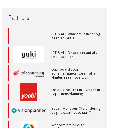
een privé-risico? De rol van de
vak veranderen
Accountant – Eindhoven
accountant bij
bestuurdersaansprakelijkheid
aaff
ICT & AI | “Wie bewust kiest,
Partners
kiest voor
toekomstbestendigheid”
Eindverantwoordelijk Accountant
ICT & AI | Waarom inzicht nog
geen advies is
Samenstel (RA of AA)
PIA Group
ICT & AI | De accountant als
rekenwonder
Accountant Agri & Food – Gorinchem
Dashboard voor
aaff
administratiekantoren: al je
klanten in één overzicht
De vijf grootste uitdagingen in
Gevorderd Assistent Accountant Audit
capaciteitsplanning
PIA Group
Yousri Mandour: “Verandering
begint waar het schuurt”
Gevorderd assistent accountant
Waarom het huidige
BonsenReuling