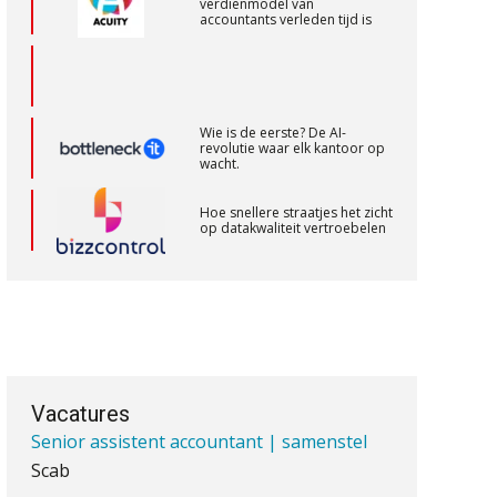
verdienmodel van
accountants verleden tijd is
Registeraccountant, EJP Financial
Astronauts – ‘s-Hertogenbosch
PIA Group
Wie is de eerste? De AI-
revolutie waar elk kantoor op
wacht.
Senior Assistent Accountant – Kesteren
Hoe snellere straatjes het zicht
op datakwaliteit vertroebelen
WEA Deltaland
‘De accountant is essentieel
voor ondernemers in het mkb’
Senior Assistent Accountant, EJP Financial
Astronauts – Curaçao
Waarom een VOF-contract net
PIA Group
zo belangrijk is als het zakelijk
plan zelf
Vacatures
Senior assistent accountant | samenstel
Scab
Waarom jouw klant sneller