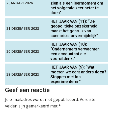
2 JANUARI 2026
zien als een leermoment om
het volgende keer beter te
“Waarom CRM in de accountancy
Registeraccountant, EJP Financial Astronauts –
doen”
vaak meer ruis dan overzicht brengt”
‘s-Hertogenbosch
HET JAAR VAN (11): “De
ICT & AI | “Accountancywerk
PIA Group
geopolitieke onzekerheid
verandert sneller dan de meeste
31 DECEMBER 2025
maakt het gebruik van
kantoren beseffen”
scenario’s onvermijdelijk”
De cijfers kloppen. Maar klopt de
Senior Assistent Accountant, EJP Financial
HET JAAR VAN (10):
cultuur ook?
“Ondernemers verwachten
Astronauts – Curaçao
30 DECEMBER 2025
een accountant die
PIA Group
vooruitdenkt”
De mensen achter de loonstrook: in
gesprek met Susan Hendriks
HET JAAR VAN (9): “Wat
moeten we echt anders doen?
Audit assistent
29 DECEMBER 2025
Klanten soepel bedienen met AFAS
Stoppen met los
SB
KNAV
experimenteren”
Geef een reactie
Zelfstandig Assistent Accountant
Je e-mailadres wordt niet gepubliceerd.
Vereiste
Samenstelpraktijk
velden zijn gemarkeerd met
*
Speech to text in compliance
software: zo besparen accountants
PIA Group