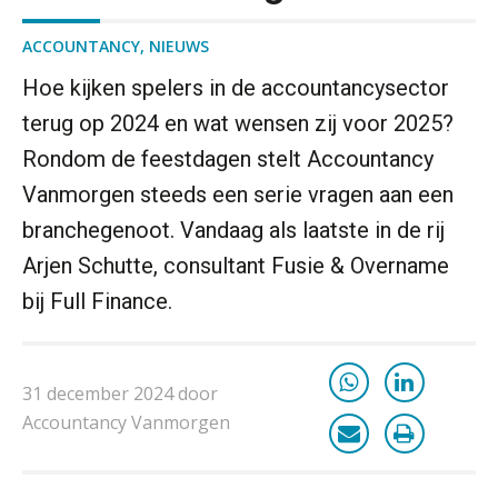
antwoordt via een app dan via de
mail
ACCOUNTANCY
,
NIEUWS
iXBRL controleren: wanneer moet
het, en waar let je op?
Hoe kijken spelers in de accountancysector
terug op 2024 en wat wensen zij voor 2025?
Het herbeleggen van de
Herinvesteringsreserve (HIR) in een
Rondom de feestdagen stelt Accountancy
vastgoedbeleggingsfonds?
Vanmorgen steeds een serie vragen aan een
Inzicht in je organisatie: de kracht zit
branchegenoot. Vandaag als laatste in de rij
in eenvoud
Arjen Schutte, consultant Fusie & Overname
Ketenmachtigingen centraal beheren:
bij Full Finance.
zo werkt u slimmer met eHerkenning
de autonome AI-boekhouder
31 december 2024 door
Accountancy Vanmorgen
De curator klopt aan: wat moet een
accountantskantoor afgeven bij een
faillissement van een klant?
Eenvoudig bankrekeningen koppelen