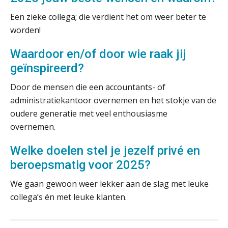
Driver-based models: de essentiële
Een zieke collega; die verdient het om weer beter te
bouwstenen voor elk finance team
worden!
Werven op klik is willekeurig. Zo
Waardoor en/of door wie raak jij
verminder je verloop structureel.
geïnspireerd?
Buy & build: urenregistratie als
verborgen EBITDA-hefboom
Door de mensen die een accountants- of
administratiekantoor overnemen en het stokje van de
ABN Amro slokt NIBC op: wat deze
oudere generatie met veel enthousiasme
overname zegt over de
veranderende financiële markt
overnemen.
Boekhoudlandschap sterk
Welke doelen stel je jezelf privé en
gefragmenteerd, softwarekampioen
ontbreekt (nog) in Europa
beroepsmatig voor 2025?
Hoe Hoek en Blok het
Supervisor controlling & accounting
ondertekenproces drastisch
We gaan gewoon weer lekker aan de slag met leuke
verbeterde
KNAV
collega’s én met leuke klanten.
Schaalbaar IT-beheer sluit naadloos
aan bij het snelgroeiende Reanda