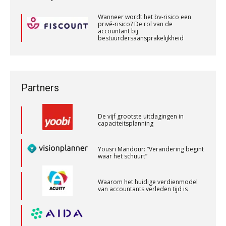
advies is
bestuurdersaansprakelijkheid
Controleleider
Wanneer wordt het bv-risico een
privé-risico? De rol van de
Scab
ICT & AI | De accountant als
accountant bij
rekenwonder
bestuurdersaansprakelijkheid
Wanneer wordt het bv-risico een
privé-risico? De rol van de
Dashboard voor
Eindverantwoordelijk Accountant Samenstel (RA
accountant bij
administratiekantoren: al je klanten in
bestuurdersaansprakelijkheid
één overzicht
of AA)
Partners
PIA Group
De vijf grootste uitdagingen in
capaciteitsplanning
Klantadviseur Accountancy (32-40 uur)
Yousri Mandour: “Verandering begint
waar het schuurt”
Finnerz
Waarom het huidige verdienmodel
van accountants verleden tijd is
Accountant – Eindhoven
aaff
Senior Assistent Accountant – Kesteren