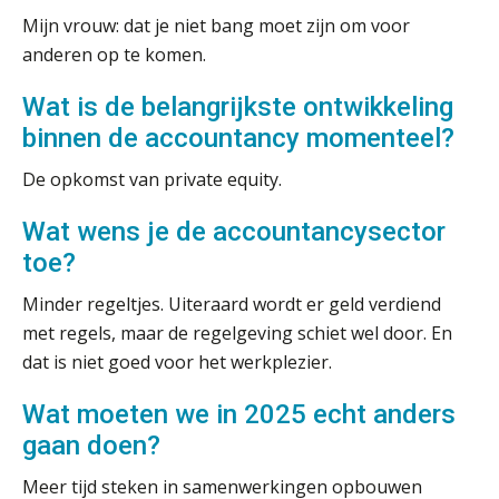
Wwft-compliance in 2026: doen we
Mijn vrouw: dat je niet bang moet zijn om voor
het beter dan vorig jaar?
anderen op te komen.
ICT & AI | Volledig automatische
factuurverwerking: zo kom je er
Wat is de belangrijkste ontwikkeling
binnen de accountancy momenteel?
Hierom zijn webshopondernemers
extra kwetsbaar voor
De opkomst van private equity.
boekhoudfouten
Blog | Aandachtspunten bij de
Wat wens je de accountancysector
transitie in verband met de Wet
toekomst pensioenen voor de
toe?
werkgever
Minder regeltjes. Uiteraard wordt er geld verdiend
met regels, maar de regelgeving schiet wel door. En
dat is niet goed voor het werkplezier.
Verstoorde arbeidsrelatie als
ontslaggrond: zo begeleid je jouw
klant
Wat moeten we in 2025 echt anders
gaan doen?
Duizenden Nederlanders in de knel
door Amerikaanse belastingwet
Meer tijd steken in samenwerkingen opbouwen