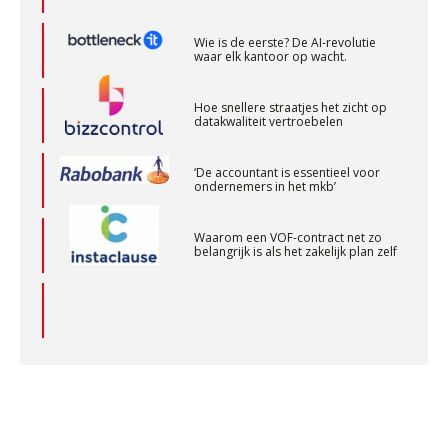
Wie is de eerste? De AI-revolutie
WEA Deltaland
waar elk kantoor op wacht.
Hoe snellere straatjes het zicht op
Senior assistent accountant | samenstel
datakwaliteit vertroebelen
Scab
‘De accountant is essentieel voor
ondernemers in het mkb’
Gevorderd Assistent Accountant – Enschede
Waarom een VOF-contract net zo
BonsenReuling
belangrijk is als het zakelijk plan zelf
Supervisor controlling & accounting
KNAV
Waarom jouw klant sneller
antwoordt via een app dan via de
mail
Medior assistent accountant • Druten
WEA Deltaland
iXBRL controleren: wanneer moet
het, en waar let je op?