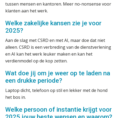
Het functiegemak van de INT bij
tussen mensen en kantoren. Meer no-nonsense voor
adviezen over en aangiften van erf-
en schenkbelasting.
klanten aan het werk.
Zomer. Tijd om je loopbaan onder
Welke zakelijke kansen zie je voor
de loep te nemen.
2025?
Q Home: DAC7-compliant opschalen
Aan de slag met CSRD en met AI, maar doe dat niet
als verhuurplatform voor
vakantiewoningen
alleen. CSRD is een verbreding van de dienstverlening
en AI kan het werk leuker maken en kan het
5 signalen dat jouw relatiebeheer
niet meer werkt (en hoe je dat oplost)
verdienmodel op de kop zetten.
Wat doe jij om je weer op te laden na
een drukke periode?
Fusies en overnames | Met
Laptop dicht, telefoon op stil en lekker met de hond
waardebepalingen bedrijfsadvies
dichter bij de ondernemer
het bos in.
Van Wwft naar AMLR: wat verandert
Welke persoon of instantie krijgt voor
er in 2027?
2025 jouw beste wensen en waarom?