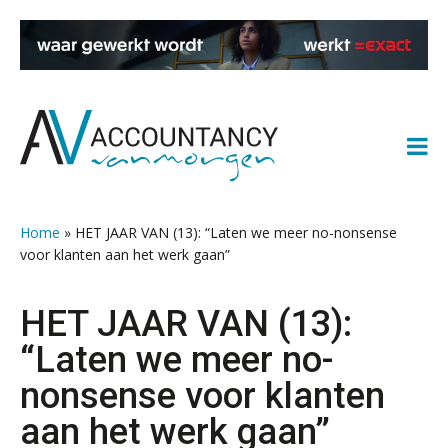
van accountants verleden tijd is
Spring
Door
Spring
Spring
Wie is de eerste? De AI-revolutie
naar
naar
naar
naar
waar elk kantoor op wacht.
de
de
de
de
hoofdnavigatie
hoofd
eerste
voettekst
Hoe snellere straatjes het zicht op
datakwaliteit vertroebelen
inhoud
sidebar
Home
»
HET JAAR VAN (13): “Laten we meer no-nonsense
‘De accountant is essentieel voor
voor klanten aan het werk gaan”
ondernemers in het mkb’
HET JAAR VAN (13):
Waarom een VOF-contract net zo
belangrijk is als het zakelijk plan zelf
“Laten we meer no-
nonsense voor klanten
aan het werk gaan”
Waarom jouw klant sneller