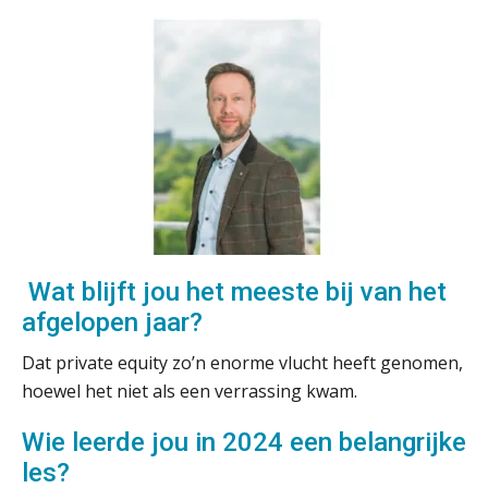
met Twinfield, Exact Online en
Snelstart
Van Mook: “Met Minox Focus wil ik
groeien naar twee keer zoveel
klanten.”
Van losse vastlegging naar
aantoonbare grip op KYC en de Wwft
Woord & Daad: “Van wildgroei naar
een structuur die iedereen begrijpt”
Wat blijft jou het meeste bij van het
Scan-en-herken haalt de druk niet van
je kwartaalafsluiting. Dit wel.
afgelopen jaar?
Uitspraak Hoge Raad: subsidie voor
Dat private equity zo’n enorme vlucht heeft genomen,
tuchtrechtspraak advocatuur is
belast met btw
hoewel het niet als een verrassing kwam.
Informer Money genomineerd voor
Best FinTech Startup of the Year
Wie leerde jou in 2024 een belangrijke
België
les?