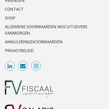
VRIENDEN
Scab
CONTACT
ICT & AI | Data als fundament voor
innovatie
SHOP
Gevorderd Assistent Accountant – Enschede
ALGEMENE VOORWAARDEN MOCUITGEVERS
Microsoft Copilot gebruiken? Zorg
BonsenReuling
dat je eerst SharePoint op orde hebt
VANMORGEN
ANNULERINGSVOORWAARDEN
Supervisor controlling & accounting
Terug naar het ambacht
KNAV
PRIVACYBELEID
Cyberbeveiligingswet definitief: dit
moet je accountantskantoor vóór 15
augustus geregeld hebben
Medior assistent accountant • Druten
Waarom SharePoint en Copilot je de
WEA Deltaland
inzichten op klantdossiers schuldig
blijven
Gevorderd assistent accountant
“Waarom CRM in de accountancy
vaak meer ruis dan overzicht brengt”
BonsenReuling
ICT & AI | “Accountancywerk
verandert sneller dan de meeste