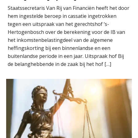
Staatssecretaris Van Rij van Financiën heeft het door
Wwft-compliance in 2026: doen we
hem ingestelde beroep in cassatie ingetrokken
het beter dan vorig jaar?
tegen een uitspraak van het gerechtshof ’s-
Hertogenbosch over de berekening voor de IB van
ICT & AI | Volledig automatische
factuurverwerking: zo kom je er
het inkomstenbelastingdeel van de algemene
heffingskorting bij een binnenlandse en een
Hierom zijn webshopondernemers
buitenlandse periode in een jaar. Uitspraak hof Bij
extra kwetsbaar voor
boekhoudfouten
de belanghebbende in de zaak bij het hof […]
Blog | Aandachtspunten bij de
transitie in verband met de Wet
toekomst pensioenen voor de
werkgever
Verstoorde arbeidsrelatie als
ontslaggrond: zo begeleid je jouw
klant
Duizenden Nederlanders in de knel
door Amerikaanse belastingwet