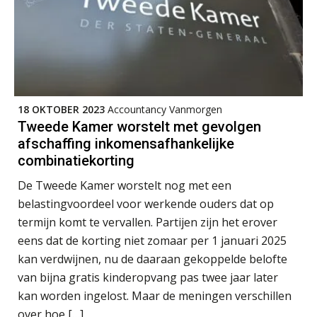
Waarom het huidige verdienmodel
van accountants verleden tijd is
Wie is de eerste? De AI-revolutie
18 OKTOBER 2023
Accountancy Vanmorgen
waar elk kantoor op wacht.
Tweede Kamer worstelt met gevolgen
afschaffing inkomensafhankelijke
Hoe snellere straatjes het zicht op
combinatiekorting
datakwaliteit vertroebelen
De Tweede Kamer worstelt nog met een
‘De accountant is essentieel voor
belastingvoordeel voor werkende ouders dat op
ondernemers in het mkb’
termijn komt te vervallen. Partijen zijn het erover
eens dat de korting niet zomaar per 1 januari 2025
Waarom een VOF-contract net zo
belangrijk is als het zakelijk plan zelf
kan verdwijnen, nu de daaraan gekoppelde belofte
van bijna gratis kinderopvang pas twee jaar later
kan worden ingelost. Maar de meningen verschillen
over hoe […]