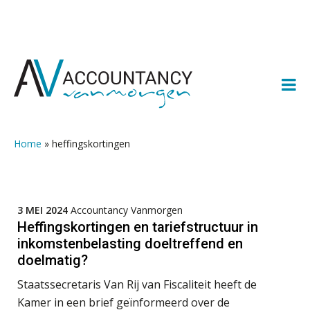
Spring
Door
Spring
Spring
naar
naar
naar
naar
de
de
de
de
hoofdnavigatie
hoofd
eerste
voettekst
inhoud
sidebar
Home
»
heffingskortingen
3 MEI 2024
Accountancy Vanmorgen
Heffingskortingen en tariefstructuur in
inkomstenbelasting doeltreffend en
doelmatig?
Staatssecretaris Van Rij van Fiscaliteit heeft de
Kamer in een brief geïnformeerd over de