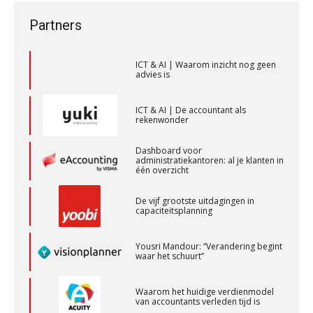
bestuurdersaansprakelijkheid
ICT & AI | Waarom inzicht nog geen
Partners
advies is
Accountant Agri & Food – Terneuzen
aaff
ICT & AI | De accountant als
rekenwonder
Dashboard voor
Accountant – Eindhoven
administratiekantoren: al je klanten in
één overzicht
aaff
De vijf grootste uitdagingen in
capaciteitsplanning
Junior manager audit
Bentacera
Yousri Mandour: “Verandering begint
waar het schuurt”
Assistent Accountant / Relatiemanager, Elysee
Waarom het huidige verdienmodel
van accountants verleden tijd is
Accountants
PIA Group