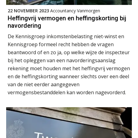
Private equity in accountancy: drie
spanningsvelden die het vak
22 NOVEMBER 2023
Accountancy Vanmorgen
veranderen
Heffingvrij vermogen en heffingskorting bij
navordering
ICT & AI | “Wie bewust kiest, kiest
voor toekomstbestendigheid”
De Kennisgroep inkomstenbelasting niet-winst en
Kennisgroep formeel recht hebben de vragen
ICT & AI | Waarom inzicht nog geen
advies is
beantwoord of en zo ja, op welke wijze de inspecteur
bij het opleggen van een navorderingsaanslag
ICT & AI | De accountant als
rekening moet houden met het heffingvrij vermogen
rekenwonder
en de heffingskorting wanneer slechts over een deel
Dashboard voor
van de niet eerder aangegeven
administratiekantoren: al je klanten in
één overzicht
vermogensbestanddelen kan worden nagevorderd.
De vijf grootste uitdagingen in
capaciteitsplanning
Yousri Mandour: “Verandering begint
waar het schuurt”