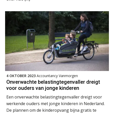
Waarom jouw klant sneller
antwoordt via een app dan via de
mail
iXBRL controleren: wanneer moet
het, en waar let je op?
Het herbeleggen van de
Herinvesteringsreserve (HIR) in een
vastgoedbeleggingsfonds?
Inzicht in je organisatie: de kracht zit
in eenvoud
Ketenmachtigingen centraal beheren:
4 OKTOBER 2023
Accountancy Vanmorgen
zo werkt u slimmer met eHerkenning
Onverwachte belastingtegenvaller dreigt
voor ouders van jonge kinderen
de autonome AI-boekhouder
Een onverwachte belastingtegenvaller dreigt voor
werkende ouders met jonge kinderen in Nederland.
De curator klopt aan: wat moet een
accountantskantoor afgeven bij een
De plannen om de kinderopvang bijna gratis te
faillissement van een klant?