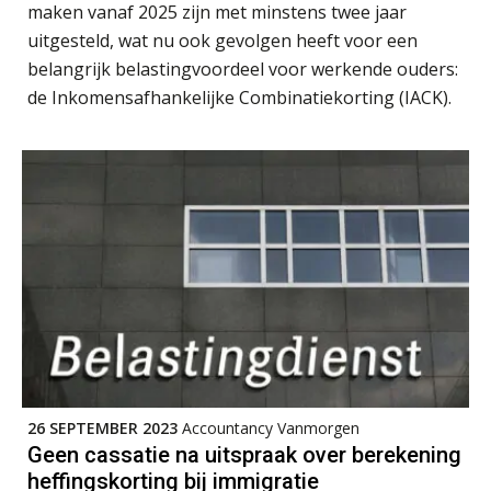
maken vanaf 2025 zijn met minstens twee jaar
Eenvoudig bankrekeningen koppelen
uitgesteld, wat nu ook gevolgen heeft voor een
met Twinfield, Exact Online en
Snelstart
belangrijk belastingvoordeel voor werkende ouders:
de Inkomensafhankelijke Combinatiekorting (IACK).
Van Mook: “Met Minox Focus wil ik
groeien naar twee keer zoveel
klanten.”
Van losse vastlegging naar
aantoonbare grip op KYC en de Wwft
Woord & Daad: “Van wildgroei naar
een structuur die iedereen begrijpt”
Scan-en-herken haalt de druk niet van
je kwartaalafsluiting. Dit wel.
Uitspraak Hoge Raad: subsidie voor
tuchtrechtspraak advocatuur is
belast met btw
26 SEPTEMBER 2023
Accountancy Vanmorgen
Geen cassatie na uitspraak over berekening
Informer Money genomineerd voor
Best FinTech Startup of the Year
heffingskorting bij immigratie
België