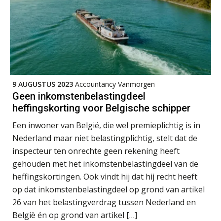
aan bij het snelgroeiende Reanda
Accountant Agri & Food – Uden
aaff
Govers bouwt aan een volwassen
digitaal fundament voor governance,
security en AI
Van najagen naar verwerken:
Accountant Agri & Food – Heythuysen
waarom vraagposten je proces
aaff
blokkeren (en hoe je dat stopt)
9 AUGUSTUS 2023
Accountancy Vanmorgen
Geen inkomstenbelastingdeel
ICT & AI | Data als fundament voor
innovatie
heffingskorting voor Belgische schipper
Eindverantwoordelijk Accountant Samenstel (RA
of AA)
Een inwoner van België, die wel premieplichtig is in
Microsoft Copilot gebruiken? Zorg
PIA Group
dat je eerst SharePoint op orde hebt
Nederland maar niet belastingplichtig, stelt dat de
inspecteur ten onrechte geen rekening heeft
gehouden met het inkomstenbelastingdeel van de
Terug naar het ambacht
Senior assistent accountant | samenstel
heffingskortingen. Ook vindt hij dat hij recht heeft
Scab
op dat inkomstenbelastingdeel op grond van artikel
Cyberbeveiligingswet definitief: dit
moet je accountantskantoor vóór 15
26 van het belastingverdrag tussen Nederland en
augustus geregeld hebben
Gevorderd Assistent Accountant Audit
België én op grond van artikel […]
Waarom SharePoint en Copilot je de