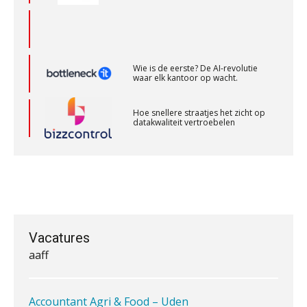
Senior Assistent Accountant – Kesteren
Wie is de eerste? De AI-revolutie
WEA Deltaland
waar elk kantoor op wacht.
Hoe snellere straatjes het zicht op
Accountant Agri & Food – Roosendaal
datakwaliteit vertroebelen
aaff
‘De accountant is essentieel voor
ondernemers in het mkb’
Audit assistent
KNAV
Waarom een VOF-contract net zo
belangrijk is als het zakelijk plan zelf
Assistent accountant Agri & Food – Groningen
aaff
Vacatures
Waarom jouw klant sneller
antwoordt via een app dan via de
mail
Accountant Agri & Food – Uden
aaff
iXBRL controleren: wanneer moet
het, en waar let je op?