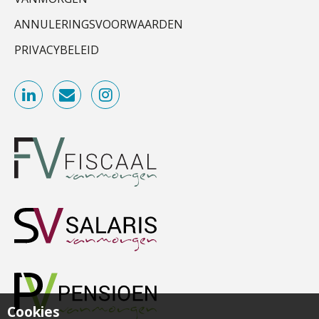
Van najagen naar verwerken:
waarom vraagposten je proces
Accountant Agri & Food – Roosendaal
ANNULERINGSVOORWAARDEN
blokkeren (en hoe je dat stopt)
aaff
PRIVACYBELEID
ICT & AI | Data als fundament voor
innovatie
Audit assistent
KNAV
Microsoft Copilot gebruiken? Zorg
dat je eerst SharePoint op orde hebt
Assistent accountant Agri & Food – Groningen
Terug naar het ambacht
aaff
Cyberbeveiligingswet definitief: dit
moet je accountantskantoor vóór 15
augustus geregeld hebben
Accountant Agri & Food – Uden
aaff
Waarom SharePoint en Copilot je de
inzichten op klantdossiers schuldig
blijven
Accountant Agri & Food – Heythuysen
“Waarom CRM in de accountancy
vaak meer ruis dan overzicht brengt”
aaff
Cookies