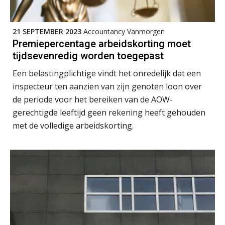
Het functiegemak van de INT bij
adviezen over en aangiften van erf-
21 SEPTEMBER 2023
Accountancy Vanmorgen
en schenkbelasting.
Premiepercentage arbeidskorting moet
tijdsevenredig worden toegepast
Zomer. Tijd om je loopbaan onder
de loep te nemen.
Een belastingplichtige vindt het onredelijk dat een
inspecteur ten aanzien van zijn genoten loon over
Q Home: DAC7-compliant opschalen
als verhuurplatform voor
de periode voor het bereiken van de AOW-
vakantiewoningen
gerechtigde leeftijd geen rekening heeft gehouden
5 signalen dat jouw relatiebeheer
met de volledige arbeidskorting.
niet meer werkt (en hoe je dat oplost)
Fusies en overnames | Met
waardebepalingen bedrijfsadvies
dichter bij de ondernemer
Van Wwft naar AMLR: wat verandert