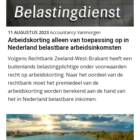
er in 2027?
Driver-based models: de essentiële
bouwstenen voor elk finance team
11 AUGUSTUS 2023
Accountancy Vanmorgen
Werven op klik is willekeurig. Zo
Arbeidskorting alleen van toepassing op in
verminder je verloop structureel.
Nederland belastbare arbeidsinkomsten
Volgens Rechtbank Zeeland-West-Brabant heeft een
Buy & build: urenregistratie als
verborgen EBITDA-hefboom
buitenlands belastingplichtige onder voorwaarden
recht op arbeidskorting. Naar het oordeel van de
ABN Amro slokt NIBC op: wat deze
overname zegt over de
rechtbank moet het premiedeel van de
veranderende financiële markt
arbeidskorting worden berekend aan de hand van
Boekhoudlandschap sterk
het in Nederland belastbare inkomen.
gefragmenteerd, softwarekampioen
ontbreekt (nog) in Europa
Hoe Hoek en Blok het
Assistent accountant Agri & Food – Groningen
ondertekenproces drastisch
verbeterde
aaff
Schaalbaar IT-beheer sluit naadloos