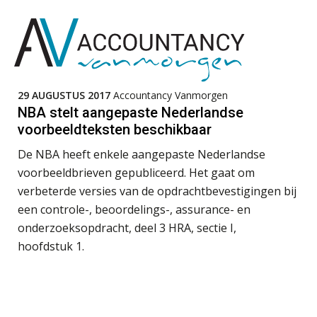
software: zo besparen accountants
twintig minuten per dossier
Accountant Agri & Food – Roosendaal
aaff
Corporate Finance Advisor
Risicocategorieën AI Act blijven
29 AUGUSTUS 2017
Accountancy Vanmorgen
onderbelicht, terwijl de
KNAV
verplichtingen al gelden
NBA stelt aangepaste Nederlandse
voorbeeldteksten beschikbaar
Groeipad in de samenstelpraktijk:
van gevorderd assistent naar client
Audit assistent
manager
De NBA heeft enkele aangepaste Nederlandse
KNAV
voorbeeldbrieven gepubliceerd. Het gaat om
Automatisering heeft direct invloed
verbeterde versies van de opdrachtbevestigingen bij
op declarabele uren
een controle-, beoordelings-, assurance- en
Accountant – Eindhoven
De volgende stap in AI: HR-assistent
onderzoeksopdracht, deel 3 HRA, sectie I,
aaff
Loket begrijpt nu je eigen
documenten
hoofdstuk 1.
Complimenten geven aan
Registeraccountant, EJP Financial Astronauts –
medewerkers: dit kan het opleveren
‘s-Hertogenbosch
Fiscaal onzakelijksheidsvermoeden