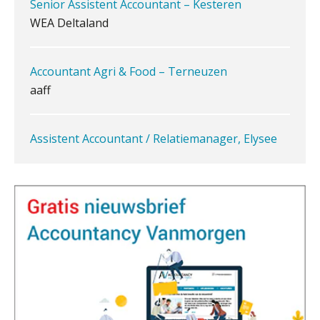
Senior Assistent Accountant – Kesteren
Het herbeleggen van de
WEA Deltaland
Herinvesteringsreserve (HIR) in een
vastgoedbeleggingsfonds?
Je helpt klanten met hun
Accountant Agri & Food – Terneuzen
administratie — maar hoe zit het met
die van jouzelf?
aaff
Ketenmachtigingen centraal beheren:
zo werkt u slimmer met eHerkenning
Assistent Accountant / Relatiemanager, Elysee
Accountants
de autonome AI-boekhouder
PIA Group
De curator klopt aan: wat moet een
accountantskantoor afgeven bij een
Junior manager audit
faillissement van een klant?
Bentacera
Eenvoudig bankrekeningen koppelen
met Twinfield, Exact Online en
Snelstart
Accountant Agri & Food – Heythuysen
Van Mook: “Met Minox Focus wil ik
groeien naar twee keer zoveel
aaff
klanten.”