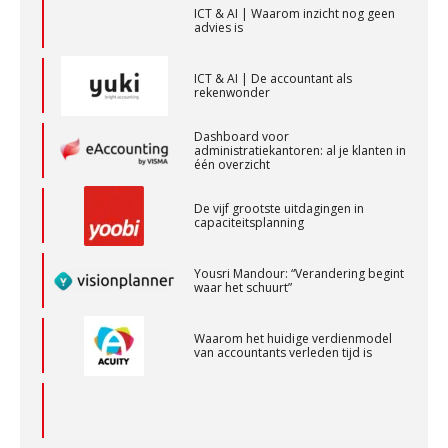
ICT & AI | Waarom inzicht nog geen
PIA Group
advies is
ICT & AI | De accountant als
(Senior) Assistent Accountant Audit , Cooster
rekenwonder
Coaching Accountants – Bilthoven/Barneveld
Dashboard voor
PIA Group
administratiekantoren: al je klanten in
één overzicht
De vijf grootste uitdagingen in
Senior Assistent Accountant, EJP Financial
capaciteitsplanning
Astronauts – Curaçao
PIA Group
Yousri Mandour: “Verandering begint
waar het schuurt”
Gevorderd Assistent Accountant
Waarom het huidige verdienmodel
van accountants verleden tijd is
BonsenReuling
Accountant Agri & Food – Uden