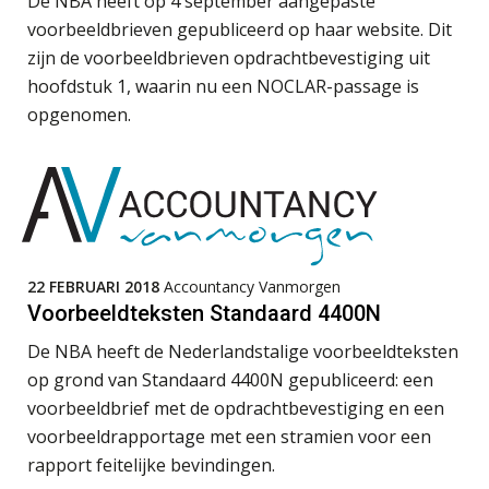
De NBA heeft op 4 september aangepaste
blijven
voorbeeldbrieven gepubliceerd op haar website. Dit
Zelfstandig Assistent Accountant
zijn de voorbeeldbrieven opdrachtbevestiging uit
“Waarom CRM in de accountancy
Samenstelpraktijk
vaak meer ruis dan overzicht brengt”
hoofdstuk 1, waarin nu een NOCLAR-passage is
PIA Group
opgenomen.
ICT & AI | “Accountancywerk
verandert sneller dan de meeste
kantoren beseffen”
Klantadviseur Accountancy (32-40 uur)
De cijfers kloppen. Maar klopt de
Finnerz
cultuur ook?
De mensen achter de loonstrook: in
Eindverantwoordelijk Accountant Samenstel (RA
22 FEBRUARI 2018
Accountancy Vanmorgen
gesprek met Susan Hendriks
of AA)
Voorbeeldteksten Standaard 4400N
PIA Group
Klanten soepel bedienen met AFAS
De NBA heeft de Nederlandstalige voorbeeldteksten
SB
op grond van Standaard 4400N gepubliceerd: een
voorbeeldbrief met de opdrachtbevestiging en een
Assistent accountant Agri & Food – Groningen
voorbeeldrapportage met een stramien voor een
aaff
rapport feitelijke bevindingen.
Speech to text in compliance