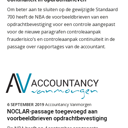
WEA Deltaland
Om beter aan te sluiten op de gewijzigde Standaard
Govers bouwt aan een volwassen
digitaal fundament voor governance,
700 heeft de NBA de voorbeeldbrieven van een
security en AI
opdrachtbevestiging voor een controle aangepast
Accountant Agri & Food – Terneuzen
Van najagen naar verwerken:
voor de nieuwe paragrafen controleaanpak
aaff
waarom vraagposten je proces
frauderisico’s en controleaanpak continuïteit in de
blokkeren (en hoe je dat stopt)
passage over rapportages van de accountant.
ICT & AI | Data als fundament voor
Assistent Accountant / Relatiemanager, Elysee
innovatie
Accountants
PIA Group
Microsoft Copilot gebruiken? Zorg
dat je eerst SharePoint op orde hebt
Junior manager audit
Terug naar het ambacht
Bentacera
6 SEPTEMBER 2019
Accountancy Vanmorgen
Cyberbeveiligingswet definitief: dit
moet je accountantskantoor vóór 15
NOCLAR-passage toegevoegd aan
Accountant Agri & Food – Heythuysen
augustus geregeld hebben
voorbeeldbrieven opdrachtbevestiging
aaff
Waarom SharePoint en Copilot je de
inzichten op klantdossiers schuldig