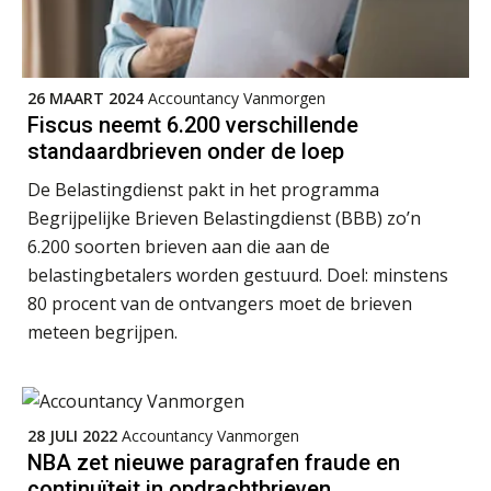
Driver-based models: de essentiële
bouwstenen voor elk finance team
26 MAART 2024
Accountancy Vanmorgen
Werven op klik is willekeurig. Zo
Fiscus neemt 6.200 verschillende
verminder je verloop structureel.
standaardbrieven onder de loep
De Belastingdienst pakt in het programma
Buy & build: urenregistratie als
verborgen EBITDA-hefboom
Begrijpelijke Brieven Belastingdienst (BBB) zo’n
6.200 soorten brieven aan die aan de
ABN Amro slokt NIBC op: wat deze
overname zegt over de
belastingbetalers worden gestuurd. Doel: minstens
Controleleider
veranderende financiële markt
80 procent van de ontvangers moet de brieven
Scab
Boekhoudlandschap sterk
meteen begrijpen.
gefragmenteerd, softwarekampioen
ontbreekt (nog) in Europa
Medior assistent accountant • Druten
Hoe Hoek en Blok het
WEA Deltaland
ondertekenproces drastisch
verbeterde
28 JULI 2022
Accountancy Vanmorgen
NBA zet nieuwe paragrafen fraude en
Schaalbaar IT-beheer sluit naadloos
Senior Assistent Accountant – Kesteren
continuïteit in opdrachtbrieven
aan bij het snelgroeiende Reanda