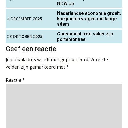
NCW op
Waarom SharePoint en Copilot je de
Accountant – Eindhoven
inzichten op klantdossiers schuldig
blijven
aaff
Nederlandse economie groeit,
4 DECEMBER 2025
knelpunten vragen om lange
adem
“Waarom CRM in de accountancy
vaak meer ruis dan overzicht brengt”
(Senior) Assistent Accountant Audit , Cooster
Consument trekt vaker zijn
23 OKTOBER 2025
portemonnee
Coaching Accountants – Bilthoven/Barneveld
ICT & AI | “Accountancywerk
verandert sneller dan de meeste
PIA Group
Geef een reactie
kantoren beseffen”
Je e-mailadres wordt niet gepubliceerd.
Vereiste
De cijfers kloppen. Maar klopt de
cultuur ook?
velden zijn gemarkeerd met
*
Accountant Agri & Food – Heythuysen
aaff
Reactie
*
De mensen achter de loonstrook: in
gesprek met Susan Hendriks
Supervisor controlling & accounting
Klanten soepel bedienen met AFAS
KNAV
SB
Controleleider