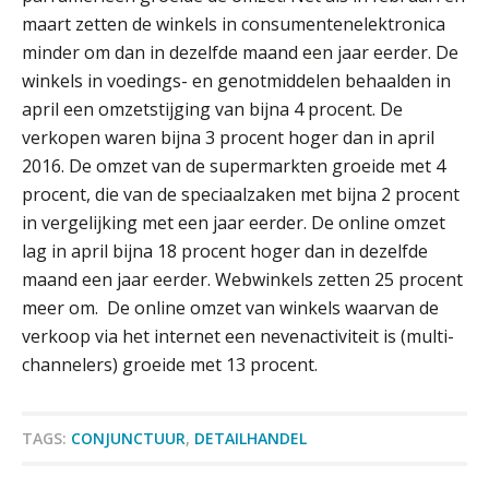
Van Wwft naar AMLR: wat verandert
maart zetten de winkels in consumentenelektronica
er in 2027?
minder om dan in dezelfde maand een jaar eerder. De
Driver-based models: de essentiële
winkels in voedings- en genotmiddelen behaalden in
bouwstenen voor elk finance team
april een omzetstijging van bijna
4 procent.
De
verkopen waren bijna
3 procent
hoger dan in
april
Werven op klik is willekeurig. Zo
2016
. De omzet van de supermarkten groeide met
4
verminder je verloop structureel.
procent,
die van de speciaalzaken met bijna
2 procent
Buy & build: urenregistratie als
in vergelijking met een jaar eerder. De online omzet
verborgen EBITDA-hefboom
lag in april bijna
18 procent
hoger dan in dezelfde
maand een jaar eerder. Webwinkels zetten
25 procent
ABN Amro slokt NIBC op: wat deze
overname zegt over de
meer om. De online omzet van winkels waarvan de
veranderende financiële markt
verkoop via het internet een nevenactiviteit is (multi-
Boekhoudlandschap sterk
Assistent Accountant / Relatiemanager, Elysee
channelers) groeide met
13 procent
.
gefragmenteerd, softwarekampioen
Accountants
ontbreekt (nog) in Europa
PIA Group
Hoe Hoek en Blok het
TAGS:
CONJUNCTUUR
,
DETAILHANDEL
ondertekenproces drastisch
verbeterde
Accountant Agri & Food – Uden