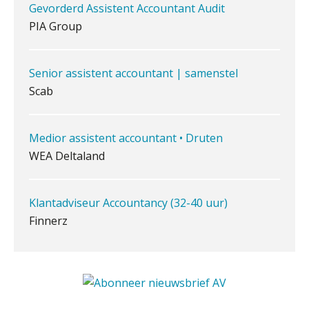
Gevorderd Assistent Accountant Audit
het, en waar let je op?
PIA Group
Het herbeleggen van de
Herinvesteringsreserve (HIR) in een
vastgoedbeleggingsfonds?
Senior assistent accountant | samenstel
Inzicht in je organisatie: de kracht zit
Scab
in eenvoud
Ketenmachtigingen centraal beheren:
Medior assistent accountant • Druten
zo werkt u slimmer met eHerkenning
WEA Deltaland
de autonome AI-boekhouder
Klantadviseur Accountancy (32-40 uur)
De curator klopt aan: wat moet een
Finnerz
accountantskantoor afgeven bij een
faillissement van een klant?
Eenvoudig bankrekeningen koppelen
Accountant – Eindhoven
met Twinfield, Exact Online en
Snelstart
aaff
Van Mook: “Met Minox Focus wil ik