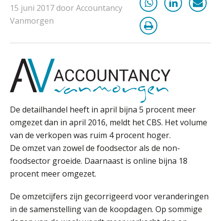
België
15 juni 2017 door Accountancy
Vanmorgen
Wwft-compliance in 2026: doen we
het beter dan vorig jaar?
ICT & AI | Volledig automatische
factuurverwerking: zo kom je er
Hierom zijn webshopondernemers
extra kwetsbaar voor
boekhoudfouten
De detailhandel heeft in april bijna 5 procent meer
Blog | Aandachtspunten bij de
omgezet dan in april 2016, meldt het CBS. Het volume
transitie in verband met de Wet
toekomst pensioenen voor de
van de verkopen was ruim 4 procent hoger.
werkgever
De omzet van zowel de foodsector als de non-
foodsector groeide. Daarnaast is online bijna 18
procent meer omgezet.
Verstoorde arbeidsrelatie als
ontslaggrond: zo begeleid je jouw
De omzetcijfers zijn gecorrigeerd voor veranderingen
klant
in de samenstelling van de koopdagen. Op sommige
Duizenden Nederlanders in de knel