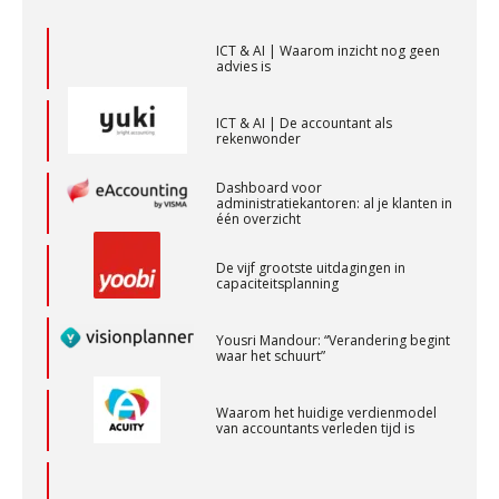
WEA Deltaland
ICT & AI | Waarom inzicht nog geen
advies is
Zelfstandig Assistent Accountant
Samenstelpraktijk
ICT & AI | De accountant als
rekenwonder
PIA Group
Dashboard voor
administratiekantoren: al je klanten in
Relatiebeheerder – Almelo
één overzicht
BonsenReuling
De vijf grootste uitdagingen in
capaciteitsplanning
Junior manager audit
Yousri Mandour: “Verandering begint
Bentacera
waar het schuurt”
Waarom het huidige verdienmodel
Senior Assistent Accountant, EJP Financial
van accountants verleden tijd is
Astronauts – Curaçao
PIA Group