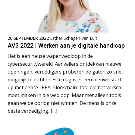
Blog | Aandachtspunten bij de
transitie in verband met de Wet
toekomst pensioenen voor de
werkgever
20 SEPTEMBER 2022
Esther Schagen-van Luit
Verstoorde arbeidsrelatie als
AV3 2022 | Werken aan je digitale handicap
ontslaggrond: zo begeleid je jouw
klant
Het is een heuse wapenwedloop in de
cybersecuritywereld. Aanvallers ontdekken nieuwe
Duizenden Nederlanders in de knel
door Amerikaanse belastingwet
openingen, verdedigers proberen de gaten zo snel
mogelijk te dichten. Elke dag is er een nieuwe start-
Het functiegemak van de INT bij
adviezen over en aangiften van erf-
up met een ‘AI-RPA-Blockchain’-tool die het verschil
en schenkbelasting.
moet maken in die wedloop. Maar met alleen tools
gaan we de oorlog niet winnen. De mens is onze
Zomer. Tijd om je loopbaan onder
de loep te nemen.
beste verdediging, […]
Q Home: DAC7-compliant opschalen
als verhuurplatform voor
vakantiewoningen