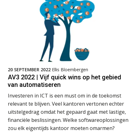
5 signalen dat jouw relatiebeheer
niet meer werkt (en hoe je dat oplost)
Fusies en overnames | Met
waardebepalingen bedrijfsadvies
dichter bij de ondernemer
Van Wwft naar AMLR: wat verandert
20 SEPTEMBER 2022
Ellis Bloembergen
er in 2027?
AV3 2022 | Vijf quick wins op het gebied
van automatiseren
Driver-based models: de essentiële
bouwstenen voor elk finance team
Investeren in ICT is een must om in de toekomst
relevant te blijven. Veel kantoren vertonen echter
Werven op klik is willekeurig. Zo
uitstelgedrag omdat het gepaard gaat met lastige,
verminder je verloop structureel.
financiële beslissingen. Welke softwareoplossingen
zou elk eigentijds kantoor moeten omarmen?
Buy & build: urenregistratie als
verborgen EBITDA-hefboom