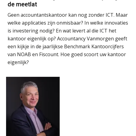
Inzicht in je organisatie: de kracht zit
de meetlat
in eenvoud
Geen accountantskantoor kan nog zonder ICT. Maar
Ketenmachtigingen centraal beheren:
welke applicaties zijn onmisbaar? In welke innovaties
zo werkt u slimmer met eHerkenning
is investering nodig? En wat levert al die ICT het
kantoor eigenlijk op? Accountancy Vanmorgen geeft
de autonome AI-boekhouder
een kijkje in de jaarlijkse Benchmark Kantoorcijfers
van NOAB en Fiscount. Hoe goed scoort uw kantoor
De curator klopt aan: wat moet een
eigenlijk?
accountantskantoor afgeven bij een
faillissement van een klant?
Eenvoudig bankrekeningen koppelen
met Twinfield, Exact Online en
Snelstart
Van Mook: “Met Minox Focus wil ik
groeien naar twee keer zoveel
klanten.”
Van losse vastlegging naar
aantoonbare grip op KYC en de Wwft