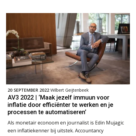
rekenwonder
Dashboard voor
administratiekantoren: al je klanten in
één overzicht
De vijf grootste uitdagingen in
capaciteitsplanning
Yousri Mandour: “Verandering begint
waar het schuurt”
Waarom het huidige verdienmodel
van accountants verleden tijd is
20 SEPTEMBER 2022
Wilbert Geijtenbeek
AV3 2022 | ‘Maak jezelf immuun voor
inflatie door efficiënter te werken en je
processen te automatiseren’
Wie is de eerste? De AI-revolutie
waar elk kantoor op wacht.
Als monetair econoom en journalist is Edin Mujagic
een inflatiekenner bij uitstek. Accountancy
Hoe snellere straatjes het zicht op