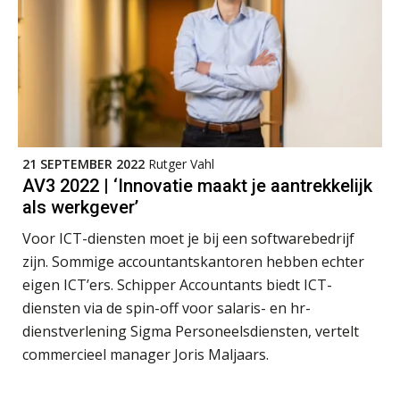
ICT & AI | “Slim automatiseren begint
21 SEPTEMBER 2022
Rutger Vahl
bij gedrag”
AV3 2022 | ‘Innovatie maakt je aantrekkelijk
als werkgever’
Private equity in accountancy: drie
spanningsvelden die het vak
veranderen
Voor ICT-diensten moet je bij een softwarebedrijf
zijn. Sommige accountantskantoren hebben echter
ICT & AI | “Wie bewust kiest, kiest
eigen ICT’ers. Schipper Accountants biedt ICT-
voor toekomstbestendigheid”
diensten via de spin-off voor salaris- en hr-
dienstverlening Sigma Personeelsdiensten, vertelt
ICT & AI | Waarom inzicht nog geen
advies is
commercieel manager Joris Maljaars.
ICT & AI | De accountant als