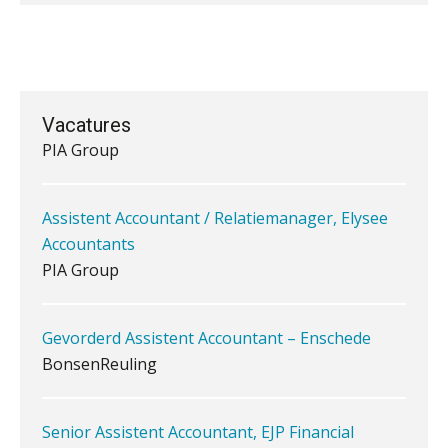
Waarom een VOF-contract net zo
belangrijk is als het zakelijk plan zelf
Zelfstandig Assistent Accountant
Samenstelpraktijk
PIA Group
Vacatures
Waarom jouw klant sneller
antwoordt via een app dan via de
Assistent Accountant / Relatiemanager, Elysee
mail
Accountants
iXBRL controleren: wanneer moet
PIA Group
het, en waar let je op?
Het herbeleggen van de
Herinvesteringsreserve (HIR) in een
Gevorderd Assistent Accountant – Enschede
vastgoedbeleggingsfonds?
BonsenReuling
Inzicht in je organisatie: de kracht zit
in eenvoud
Senior Assistent Accountant, EJP Financial
Astronauts – Curaçao
Ketenmachtigingen centraal beheren:
zo werkt u slimmer met eHerkenning
PIA Group