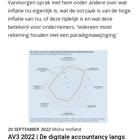
Vanmorgen sprak met hem onder andere over wat
datakwaliteit vertroebelen
inflatie nu eigenlijk is, wat de oorzaak is van de hoge
inflatie van nu, of deze tijdelijk is en wat deze
‘De accountant is essentieel voor
ondernemers in het mkb’
betekent voor ondernemers. ‘Iedereen moet
rekening houden met een paradigmawijziging.’
Waarom een VOF-contract net zo
belangrijk is als het zakelijk plan zelf
Waarom jouw klant sneller
antwoordt via een app dan via de
mail
iXBRL controleren: wanneer moet
het, en waar let je op?
Het herbeleggen van de
Herinvesteringsreserve (HIR) in een
vastgoedbeleggingsfonds?
20 SEPTEMBER 2022
Misha Hofland
AV3 2022 | De digitale accountancy langs