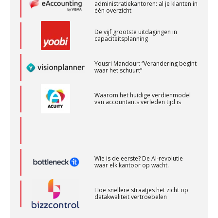
De vijf grootste uitdagingen in
BonsenReuling
capaciteitsplanning
Yousri Mandour: “Verandering begint
waar het schuurt”
Accountant Agri & Food – Heythuysen
aaff
Waarom het huidige verdienmodel
van accountants verleden tijd is
Gevorderd assistent accountant
BonsenReuling
Wie is de eerste? De AI-revolutie
Accountant – Eindhoven
waar elk kantoor op wacht.
aaff
Hoe snellere straatjes het zicht op
datakwaliteit vertroebelen
Eindverantwoordelijk Accountant Samenstel (RA
of AA)
‘De accountant is essentieel voor
ondernemers in het mkb’
PIA Group