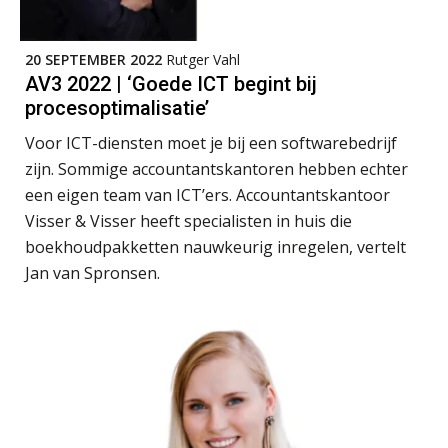
Woord & Daad: “Van wildgroei naar
een structuur die iedereen begrijpt”
20 SEPTEMBER 2022
Rutger Vahl
Scan-en-herken haalt de druk niet van
AV3 2022 | ‘Goede ICT begint bij
je kwartaalafsluiting. Dit wel.
procesoptimalisatie’
Uitspraak Hoge Raad: subsidie voor
Voor ICT-diensten moet je bij een softwarebedrijf
tuchtrechtspraak advocatuur is
belast met btw
zijn. Sommige accountantskantoren hebben echter
een eigen team van ICT’ers. Accountantskantoor
Informer Money genomineerd voor
Best FinTech Startup of the Year
Visser & Visser heeft specialisten in huis die
België
boekhoudpakketten nauwkeurig inregelen, vertelt
Wwft-compliance in 2026: doen we
Jan van Spronsen.
het beter dan vorig jaar?
ICT & AI | Volledig automatische
factuurverwerking: zo kom je er
Hierom zijn webshopondernemers
extra kwetsbaar voor
boekhoudfouten