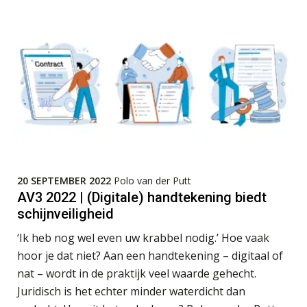
ABN Amro slokt NIBC op: wat deze
overname zegt over de
veranderende financiële markt
Boekhoudlandschap sterk
gefragmenteerd, softwarekampioen
ontbreekt (nog) in Europa
Zelfstandig Assistent Accountant
Samenstelpraktijk
Hoe Hoek en Blok het
ondertekenproces drastisch
PIA Group
verbeterde
Schaalbaar IT-beheer sluit naadloos
aan bij het snelgroeiende Reanda
Assistent Accountant / Relatiemanager, Elysee
20 SEPTEMBER 2022
Polo van der Putt
Accountants
Govers bouwt aan een volwassen
AV3 2022 | (Digitale) handtekening biedt
PIA Group
digitaal fundament voor governance,
schijnveiligheid
security en AI
‘Ik heb nog wel even uw krabbel nodig.’ Hoe vaak
Van najagen naar verwerken:
waarom vraagposten je proces
Gevorderd Assistent Accountant – Enschede
hoor je dat niet? Aan een handtekening – digitaal of
blokkeren (en hoe je dat stopt)
BonsenReuling
nat – wordt in de praktijk veel waarde gehecht.
ICT & AI | Data als fundament voor
Juridisch is het echter minder waterdicht dan
innovatie