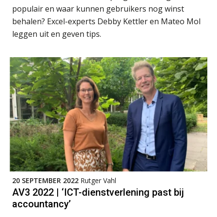
Bentacera
populair en waar kunnen gebruikers nog winst
behalen? Excel-experts Debby Kettler en Mateo Mol
De mensen achter de loonstrook: in
gesprek met Susan Hendriks
leggen uit en geven tips.
Controleleider
Scab
Klanten soepel bedienen met AFAS
SB
Accountant Agri & Food – Gorinchem
aaff
Speech to text in compliance
software: zo besparen accountants
twintig minuten per dossier
Audit assistent
KNAV
Risicocategorieën AI Act blijven
Senior Assistent Accountant – Kesteren
20 SEPTEMBER 2022
Rutger Vahl
onderbelicht, terwijl de
verplichtingen al gelden
WEA Deltaland
AV3 2022 | ‘ICT-dienstverlening past bij
accountancy’
Groeipad in de samenstelpraktijk:
van gevorderd assistent naar client