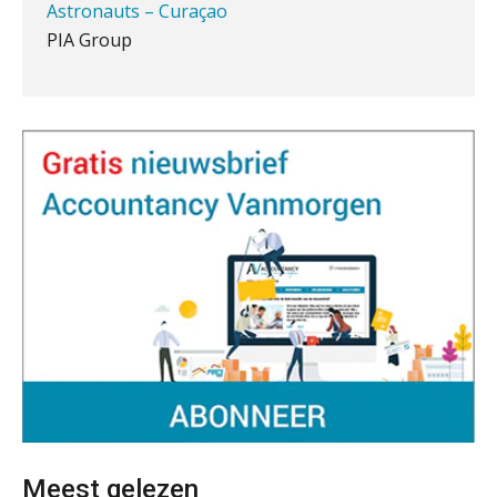
de autonome AI-boekhouder
Gevorderd Assistent Accountant Audit
PIA Group
De curator klopt aan: wat moet een
accountantskantoor afgeven bij een
faillissement van een klant?
Klantadviseur Accountancy (32-40 uur)
Eenvoudig bankrekeningen koppelen
met Twinfield, Exact Online en
Finnerz
Snelstart
Van Mook: “Met Minox Focus wil ik
groeien naar twee keer zoveel
Registeraccountant, EJP Financial Astronauts –
klanten.”
‘s-Hertogenbosch
Van losse vastlegging naar
PIA Group
aantoonbare grip op KYC en de Wwft
Woord & Daad: “Van wildgroei naar
Junior manager audit
een structuur die iedereen begrijpt”
Bentacera
Scan-en-herken haalt de druk niet van
je kwartaalafsluiting. Dit wel.
Meest gelezen
Controleleider