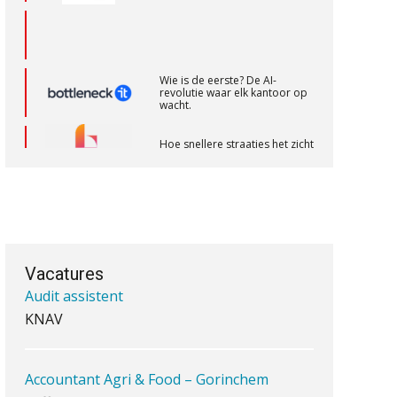
Medior assistent accountant • Druten
WEA Deltaland
Wie is de eerste? De AI-
revolutie waar elk kantoor op
wacht.
Supervisor controlling & accounting
Hoe snellere straatjes het zicht
op datakwaliteit vertroebelen
KNAV
‘De accountant is essentieel
voor ondernemers in het mkb’
Eindverantwoordelijk Accountant
Samenstel (RA of AA)
Waarom een VOF-contract net
PIA Group
zo belangrijk is als het zakelijk
plan zelf
Vacatures
Audit assistent
KNAV
Waarom jouw klant sneller
antwoordt via een app dan via
de mail
Accountant Agri & Food – Gorinchem