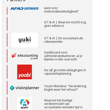
aaff
toekomstbestendigheid”
ICT & AI | Waarom inzicht nog
geen advies is
Assistent Accountant / Relatiemanager,
Elysee Accountants
ICT & AI | De accountant als
PIA Group
rekenwonder
Dashboard voor
Controleleider
administratiekantoren: al je
klanten in één overzicht
Scab
De vijf grootste uitdagingen in
capaciteitsplanning
Accountant Agri & Food – Uden
aaff
Yousri Mandour: “Verandering
begint waar het schuurt”
Waarom het huidige
Relatiebeheerder – Almelo
verdienmodel van
accountants verleden tijd is
BonsenReuling