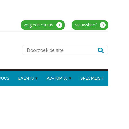
Assistent accountant Agri & Food –
Speech to text in compliance
software: zo besparen
Groningen
accountants twintig minuten
aaff
per dossier
Volg een cursus
Nieuwsbrief
Senior Assistent Accountant – Kesteren
WEA Deltaland
Risicocategorieën AI Act
Doorzoek
blijven onderbelicht, terwijl de
verplichtingen al gelden
de
site
Groeipad in de
Senior Assistent Accountant, EJP Financial
samenstelpraktijk: van
gevorderd assistent naar
Astronauts – Curaçao
client manager
DOCS
EVENTS
AV-TOP 50
SPECIALIST
PIA Group
Automatisering heeft direct
invloed op declarabele uren
(Senior) Assistent Accountant Audit ,
De volgende stap in AI: HR-
assistent Loket begrijpt nu je
Cooster Coaching Accountants –
eigen documenten
Bilthoven/Barneveld
Complimenten geven aan
PIA Group
medewerkers: dit kan het