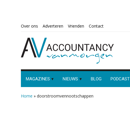
Spring
Door
Spring
Spring
Over ons
Adverteren
Vrienden
Contact
naar
naar
naar
naar
de
de
de
de
hoofdnavigatie
hoofd
eerste
voettekst
inhoud
sidebar
MAGAZINES
NIEUWS
BLOG
PODCAST
Home
»
doorstroomvennootschappen