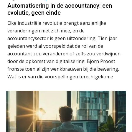
PIA Group
Automatisering in de accountancy: een
Schaalbaar IT-beheer sluit naadloos
evolutie, geen einde
aan bij het snelgroeiende Reanda
Junior manager audit
Elke industriële revolutie brengt aanzienlijke
Govers bouwt aan een volwassen
Bentacera
veranderingen met zich mee, en de
digitaal fundament voor governance,
security en AI
accountancysector is geen uitzondering. Tien jaar
Van najagen naar verwerken:
geleden werd al voorspeld dat de rol van de
Medior assistent accountant • Druten
waarom vraagposten je proces
accountant zou veranderen of zelfs zou verdwijnen
blokkeren (en hoe je dat stopt)
WEA Deltaland
door de opkomst van digitalisering. Bjorn Proost
ICT & AI | Data als fundament voor
fronste toen al zijn wenkbrauwen bij die bewering.
innovatie
Supervisor controlling & accounting
Wat is er van die voorspellingen terechtgekome
KNAV
Microsoft Copilot gebruiken? Zorg
dat je eerst SharePoint op orde hebt
Assistent Accountant / Relatiemanager, Elysee
Terug naar het ambacht
Accountants
PIA Group
Cyberbeveiligingswet definitief: dit
moet je accountantskantoor vóór 15
augustus geregeld hebben