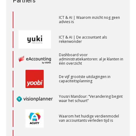
Partners
Samenstelpraktijk
voor toekomstbestendigheid”
PIA Group
ICT & AI | Waarom inzicht nog geen
advies is
Gevorderd assistent accountant
BonsenReuling
ICT & AI | De accountant als
rekenwonder
Dashboard voor
Accountant Agri & Food – Gorinchem
administratiekantoren: al je klanten in
één overzicht
aaff
De vijf grootste uitdagingen in
capaciteitsplanning
Accountant Agri & Food – Heythuysen
aaff
Yousri Mandour: “Verandering begint
waar het schuurt”
Assistent accountant Agri & Food – Groningen
Waarom het huidige verdienmodel
van accountants verleden tijd is
aaff