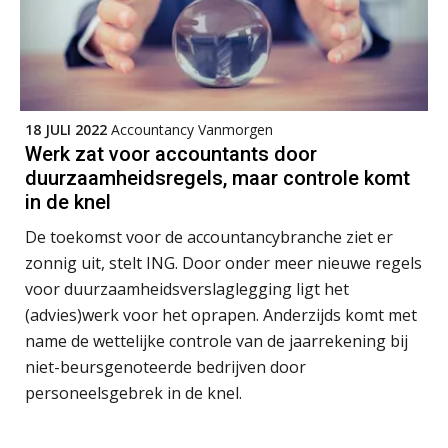
KNAV
Speech to text in compliance
software: zo besparen accountants
twintig minuten per dossier
Accountant Agri & Food – Terneuzen
aaff
18 JULI 2022
Accountancy Vanmorgen
Werk zat voor accountants door
Relatiebeheerder
Risicocategorieën AI Act blijven
duurzaamheidsregels, maar controle komt
onderbelicht, terwijl de
BonsenReuling
verplichtingen al gelden
in de knel
Groeipad in de samenstelpraktijk:
De toekomst voor de accountancybranche ziet er
van gevorderd assistent naar client
Accountant Agri & Food – Uden
manager
zonnig uit, stelt ING. Door onder meer nieuwe regels
aaff
voor duurzaamheidsverslaglegging ligt het
Automatisering heeft direct invloed
(advies)werk voor het oprapen. Anderzijds komt met
op declarabele uren
name de wettelijke controle van de jaarrekening bij
Registeraccountant, EJP Financial Astronauts –
De volgende stap in AI: HR-assistent
niet-beursgenoteerde bedrijven door
Loket begrijpt nu je eigen
‘s-Hertogenbosch
documenten
personeelsgebrek in de knel.
PIA Group
Complimenten geven aan
medewerkers: dit kan het opleveren