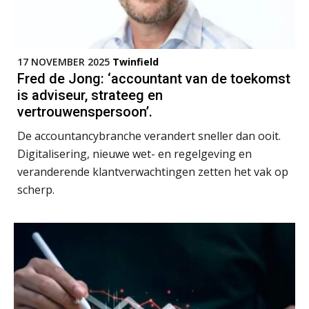
Informer Money genomineerd voor
Best FinTech Startup of the Year
België
Wwft-compliance in 2026: doen we
het beter dan vorig jaar?
17 NOVEMBER 2025
Twinfield
Fred de Jong: ‘accountant van de toekomst
is adviseur, strateeg en
ICT & AI | Volledig automatische
factuurverwerking: zo kom je er
vertrouwenspersoon’.
De accountancybranche verandert sneller dan ooit.
Hierom zijn webshopondernemers
extra kwetsbaar voor
Digitalisering, nieuwe wet- en regelgeving en
boekhoudfouten
veranderende klantverwachtingen zetten het vak op
Blog | Aandachtspunten bij de
transitie in verband met de Wet
scherp.
toekomst pensioenen voor de
werkgever
Verstoorde arbeidsrelatie als
ontslaggrond: zo begeleid je jouw
klant