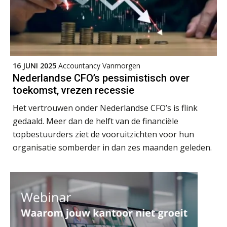
Duizenden Nederlanders in de knel
door Amerikaanse belastingwet
Het functiegemak van de INT bij
adviezen over en aangiften van erf-
en schenkbelasting.
16 JUNI 2025
Accountancy Vanmorgen
Zomer. Tijd om je loopbaan onder
Nederlandse CFO’s pessimistisch over
de loep te nemen.
toekomst, vrezen recessie
Q Home: DAC7-compliant opschalen
Het vertrouwen onder Nederlandse CFO’s is flink
als verhuurplatform voor
vakantiewoningen
gedaald. Meer dan de helft van de financiële
topbestuurders ziet de vooruitzichten voor hun
5 signalen dat jouw relatiebeheer
organisatie somberder in dan zes maanden geleden.
niet meer werkt (en hoe je dat oplost)
Fusies en overnames | Met
waardebepalingen bedrijfsadvies
dichter bij de ondernemer