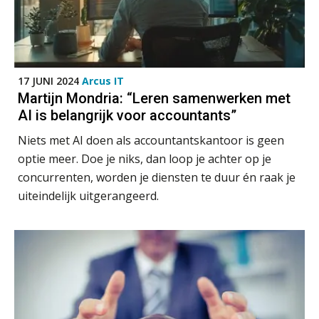
Audit assistent
Waarom SharePoint en Copilot je de
inzichten op klantdossiers schuldig
KNAV
blijven
“Waarom CRM in de accountancy
17 JUNI 2024
Arcus IT
Accountant Agri & Food – Roosendaal
vaak meer ruis dan overzicht brengt”
Martijn Mondria: “Leren samenwerken met
aaff
AI is belangrijk voor accountants”
ICT & AI | “Accountancywerk
verandert sneller dan de meeste
kantoren beseffen”
Niets met AI doen als accountantskantoor is geen
Senior assistent accountant | samenstel
optie meer. Doe je niks, dan loop je achter op je
De cijfers kloppen. Maar klopt de
Scab
cultuur ook?
concurrenten, worden je diensten te duur én raak je
uiteindelijk uitgerangeerd.
De mensen achter de loonstrook: in
Eindverantwoordelijk Accountant Samenstel (RA
gesprek met Susan Hendriks
of AA)
PIA Group
Klanten soepel bedienen met AFAS
SB
Corporate Finance Advisor