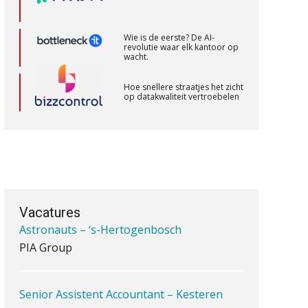
Bilthoven/Barneveld
PIA Group
Wie is de eerste? De AI-
revolutie waar elk kantoor op
wacht.
Klantadviseur Accountancy (32-40 uur)
Hoe snellere straatjes het zicht
op datakwaliteit vertroebelen
Finnerz
‘De accountant is essentieel
voor ondernemers in het mkb’
Accountant Agri & Food – Gorinchem
aaff
Waarom een VOF-contract net
zo belangrijk is als het zakelijk
plan zelf
Vacatures
Registeraccountant, EJP Financial
Astronauts – ‘s-Hertogenbosch
PIA Group
Waarom jouw klant sneller
antwoordt via een app dan via
de mail
Senior Assistent Accountant – Kesteren