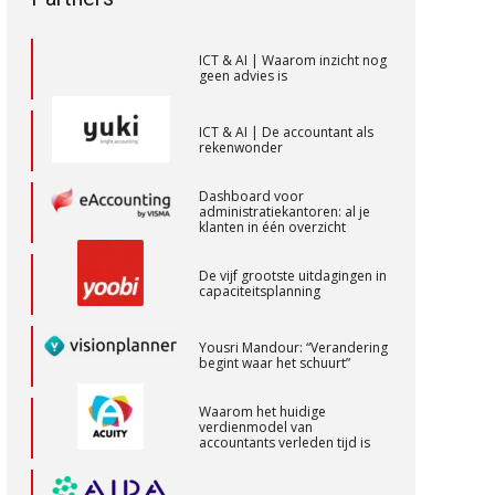
toekomstbestendigheid”
Accountant Agri & Food – Terneuzen
aaff
ICT & AI | Waarom inzicht nog
geen advies is
Medior assistent accountant • Druten
ICT & AI | De accountant als
rekenwonder
WEA Deltaland
Dashboard voor
administratiekantoren: al je
Zelfstandig Assistent Accountant
klanten in één overzicht
Samenstelpraktijk
De vijf grootste uitdagingen in
PIA Group
capaciteitsplanning
Yousri Mandour: “Verandering
Controleleider
begint waar het schuurt”
Scab
Waarom het huidige
verdienmodel van
accountants verleden tijd is
(Senior) Assistent Accountant Audit ,
Cooster Coaching Accountants –