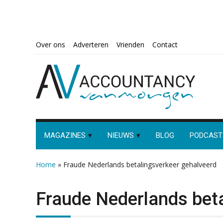
Spring
Door
Spring
Spring
Over ons
Adverteren
Vrienden
Contact
naar
naar
naar
naar
de
de
de
de
hoofdnavigatie
hoofd
eerste
voettekst
inhoud
sidebar
MAGAZINES
NIEUWS
BLOG
PODCAST
Home
»
Fraude Nederlands betalingsverkeer gehalveerd
Fraude Nederlands beta