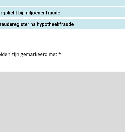
gplicht bij miljoenenfraude
in frauderegister na hypotheekfraude
elden zijn gemarkeerd met
*