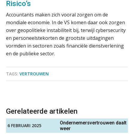
digitaal fundament voor governance,
Risico’s
Gevorderd Assistent Accountant Audit
security en AI
PIA Group
Accountants maken zich vooral zorgen om de
Van najagen naar verwerken:
waarom vraagposten je proces
mondiale economie. In de VS komen daar ook zorgen
blokkeren (en hoe je dat stopt)
over geopolitieke instabiliteit bij, terwijl cybersecurity
Corporate Finance Advisor
en personeelstekorten de grootste uitdagingen
ICT & AI | Data als fundament voor
KNAV
innovatie
vormden in sectoren zoals financiële dienstverlening
en de publieke sector.
Microsoft Copilot gebruiken? Zorg
Audit assistent
dat je eerst SharePoint op orde hebt
KNAV
TAGS:
VERTROUWEN
Terug naar het ambacht
Senior assistent accountant | samenstel
Cyberbeveiligingswet definitief: dit
Scab
moet je accountantskantoor vóór 15
augustus geregeld hebben
Gerelateerde artikelen
Waarom SharePoint en Copilot je de
Gevorderd assistent accountant
inzichten op klantdossiers schuldig
blijven
Ondernemersvertrouwen daalt
BonsenReuling
6 FEBRUARI 2025
weer