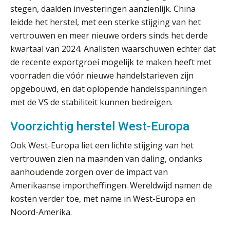
bouwstenen voor elk finance team
stegen, daalden investeringen aanzienlijk. China
leidde het herstel, met een sterke stijging van het
Werven op klik is willekeurig. Zo
vertrouwen en meer nieuwe orders sinds het derde
verminder je verloop structureel.
kwartaal van 2024. Analisten waarschuwen echter dat
de recente exportgroei mogelijk te maken heeft met
Buy & build: urenregistratie als
verborgen EBITDA-hefboom
voorraden die vóór nieuwe handelstarieven zijn
opgebouwd, en dat oplopende handelsspanningen
ABN Amro slokt NIBC op: wat deze
overname zegt over de
met de VS de stabiliteit kunnen bedreigen.
veranderende financiële markt
Voorzichtig herstel West-Europa
Boekhoudlandschap sterk
gefragmenteerd, softwarekampioen
Relatiebeheerder – Almelo
ontbreekt (nog) in Europa
Ook West-Europa liet een lichte stijging van het
BonsenReuling
vertrouwen zien na maanden van daling, ondanks
Hoe Hoek en Blok het
ondertekenproces drastisch
aanhoudende zorgen over de impact van
verbeterde
Amerikaanse importheffingen. Wereldwijd namen de
Accountant Agri & Food – Roosendaal
Schaalbaar IT-beheer sluit naadloos
kosten verder toe, met name in West-Europa en
aaff
aan bij het snelgroeiende Reanda
Noord-Amerika.
Govers bouwt aan een volwassen