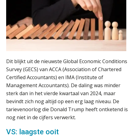
ICT & AI | Volledig automatische
factuurverwerking: zo kom je er
Hierom zijn webshopondernemers
extra kwetsbaar voor
boekhoudfouten
Blog | Aandachtspunten bij de
transitie in verband met de Wet
toekomst pensioenen voor de
Dit blijkt uit de nieuwste Global Economic Conditions
werkgever
Survey (GECS) van ACCA (Association of Chartered
Certified Accountants) en IMA (Institute of
Management Accountants). De daling was minder
Verstoorde arbeidsrelatie als
sterk dan in het vierde kwartaal van 2024, maar
ontslaggrond: zo begeleid je jouw
klant
bevindt zich nog altijd op een erg laag niveau. De
tarievenoorlog die Donald Trump heeft ontketend is
Duizenden Nederlanders in de knel
nog niet in de cijfers verwerkt.
door Amerikaanse belastingwet
VS: laagste ooit
Het functiegemak van de INT bij
adviezen over en aangiften van erf-