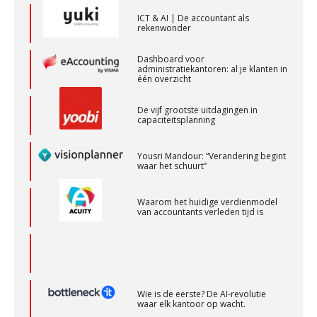
ICT & AI | De accountant als
rekenwonder
Gevorderd Assistent Accountant – Enschede
BonsenReuling
Dashboard voor
administratiekantoren: al je klanten in
één overzicht
Assistent accountant Agri & Food – Groningen
De vijf grootste uitdagingen in
aaff
capaciteitsplanning
Yousri Mandour: “Verandering begint
Accountant Agri & Food – Gorinchem
waar het schuurt”
aaff
Waarom het huidige verdienmodel
van accountants verleden tijd is
Klantadviseur Accountancy (32-40 uur)
Finnerz
Wie is de eerste? De AI-revolutie
Eindverantwoordelijk Accountant Samenstel (RA
waar elk kantoor op wacht.
of AA)