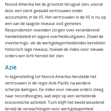
en schenkbelasting.
Noord-Amerika liet de grootste terugval zien, vooral
door een sterk gedaald vertrouwen onder
Zomer. Tijd om je loopbaan onder
de loep te nemen.
accountants in de VS. Het vertrouwen in de VS is nu op
een van de laagste niveaus ooit gemeten.
Q Home: DAC7-compliant opschalen
Respondenten noemden zorgen over veranderend
als verhuurplatform voor
vakantiewoningen
handelsbeleid en lagere overheidsuitgaven. Zowel de
investerings- als de werkgelegenheidsindex bereikten
5 signalen dat jouw relatiebeheer
niet meer werkt (en hoe je dat oplost)
historisch lage niveaus, hoewel de index voor nieuwe
orders een licht herstel liet zien.
Azië
Fusies en overnames | Met
In tegenstelling tot Noord-Amerika herstelde het
waardebepalingen bedrijfsadvies
dichter bij de ondernemer
vertrouwen in de regio Azië-Pacific na eerdere
scherpe dalingen. De index voor nieuwe orders steeg
Van Wwft naar AMLR: wat verandert
naar recordhoogtes, wat wijst op een verbeterde
er in 2027?
economische activiteit. Toch blijft het beeld wisselend:
terwijl de verwachtingen voor werkgelegenheid
Driver-based models: de essentiële