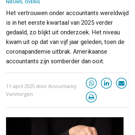
NIEUWS
,
OVERIG
Van Mook: “Met Minox Focus wil ik
Het vertrouwen onder accountants wereldwijd
groeien naar twee keer zoveel
klanten.”
is in het eerste kwartaal van 2025 verder
Van losse vastlegging naar
gedaald, zo blijkt uit onderzoek. Het niveau
aantoonbare grip op KYC en de Wwft
kwam uit op dat van vijf jaar geleden, toen de
Woord & Daad: “Van wildgroei naar
coronapandemie uitbrak. Amerikaanse
een structuur die iedereen begrijpt”
accountants zijn somberder dan ooit.
Scan-en-herken haalt de druk niet van
je kwartaalafsluiting. Dit wel.
11 april 2025 door Accountancy
Uitspraak Hoge Raad: subsidie voor
tuchtrechtspraak advocatuur is
Vanmorgen
belast met btw
Informer Money genomineerd voor
Best FinTech Startup of the Year
België
Wwft-compliance in 2026: doen we
het beter dan vorig jaar?