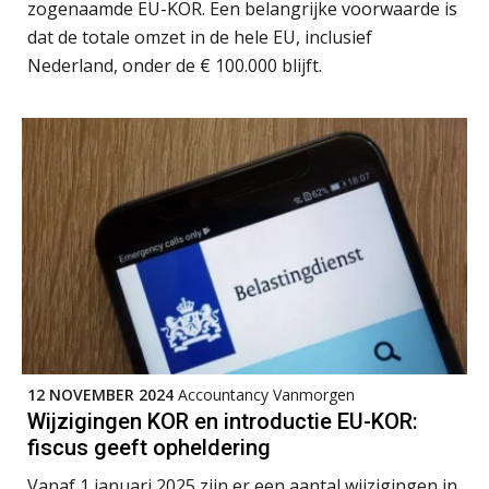
zogenaamde EU-KOR. Een belangrijke voorwaarde is
Ketenmachtigingen centraal beheren:
dat de totale omzet in de hele EU, inclusief
zo werkt u slimmer met eHerkenning
Nederland, onder de € 100.000 blijft.
de autonome AI-boekhouder
De curator klopt aan: wat moet een
accountantskantoor afgeven bij een
faillissement van een klant?
Eenvoudig bankrekeningen koppelen
met Twinfield, Exact Online en
Snelstart
Van Mook: “Met Minox Focus wil ik
groeien naar twee keer zoveel
klanten.”
Van losse vastlegging naar
aantoonbare grip op KYC en de Wwft
12 NOVEMBER 2024
Accountancy Vanmorgen
Wijzigingen KOR en introductie EU-KOR:
fiscus geeft opheldering
Woord & Daad: “Van wildgroei naar
een structuur die iedereen begrijpt”
Vanaf 1 januari 2025 zijn er een aantal wijzigingen in