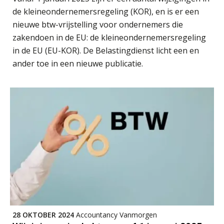
Te veel tijd kwijt aan
de kleineondernemersregeling (KOR), en is er een
factuurverwerking? Dit is hoe AI het
nieuwe btw-vrijstelling voor ondernemers die
oplost
zakendoen in de EU: de kleineondernemersregeling
Uitspraak Hoge Raad: subsidie voor
in de EU (EU-KOR). De Belastingdienst licht een en
tuchtrechtspraak advocatuur is
belast met btw
ander toe in een nieuwe publicatie.
Informer Money genomineerd voor
Best FinTech Startup of the Year
België
Wwft-compliance in 2026: doen we
het beter dan vorig jaar?
ICT & AI | Volledig automatische
factuurverwerking: zo kom je er
Hierom zijn webshopondernemers
extra kwetsbaar voor
boekhoudfouten
Blog | Aandachtspunten bij de
transitie in verband met de Wet
28 OKTOBER 2024
Accountancy Vanmorgen
toekomst pensioenen voor de
werkgever