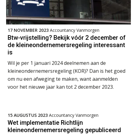
gesprek met Susan Hendriks
Senior assistent accountant | samenstel
Scab
Klanten soepel bedienen met AFAS
SB
17 NOVEMBER 2023
Accountancy Vanmorgen
Accountant Agri & Food – Uden
Btw-vrijstelling? Bekijk vóór 2 december of
de kleineondernemersregeling interessant
aaff
is
Speech to text in compliance
software: zo besparen accountants
Wil je per 1 januari 2024 deelnemen aan de
Relatiebeheerder – Almelo
twintig minuten per dossier
kleineondernemersregeling (KOR)? Dan is het goed
BonsenReuling
om nu een afweging te maken, want aanmelden
voor het nieuwe jaar kan tot 2 december 2023.
Zelfstandig Assistent Accountant
Risicocategorieën AI Act blijven
onderbelicht, terwijl de
Samenstelpraktijk
verplichtingen al gelden
PIA Group
15 AUGUSTUS 2023
Accountancy Vanmorgen
Groeipad in de samenstelpraktijk:
van gevorderd assistent naar client
Wet implementatie Richtlijn
manager
kleineondernemersregeling gepubliceerd
Accountant Agri & Food – Heythuysen