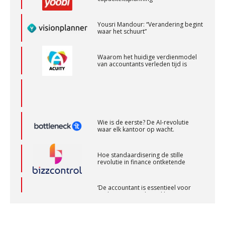
Corporate Finance Advisor
Yousri Mandour: “Verandering begint
waar het schuurt”
KNAV
Waarom het huidige verdienmodel
van accountants verleden tijd is
Accountant Agri & Food – Gorinchem
aaff
Accountant Agri & Food – Roosendaal
Wie is de eerste? De AI-revolutie
aaff
waar elk kantoor op wacht.
Hoe standaardisering de stille
Supervisor controlling & accounting
revolutie in finance ontketende
KNAV
‘De accountant is essentieel voor
ondernemers in het mkb’
Accountant – Eindhoven
Waarom een VOF-contract net zo
aaff
belangrijk is als het zakelijk plan zelf