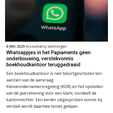
administratiekantoren: al je klanten in
één overzicht
De vijf grootste uitdagingen in
capaciteitsplanning
Yousri Mandour: “Verandering begint
waar het schuurt”
6 MEI 2025
Accountancy Vanmorgen
Waarom het huidige verdienmodel
Whatsappjes in het Papiaments geen
van accountants verleden tijd is
onderbouwing, verstekvonnis
boekhoudkantoor teruggedraaid
Een boekhoudkantoor is niet tekortgeschoten ten
aanzien van de aanvraag
Wie is de eerste? De AI-revolutie
Kleineondernemersregeling (KOR) en het opstellen
waar elk kantoor op wacht.
van de jaarrekening voor een klant, oordeelt de
kantonrechter. Een eerder uitgesproken vonnis bij
Hoe standaardisering de stille
revolutie in finance ontketende
verstek wordt daarmee teniet gedaan.