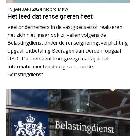
Bentacera
dat je eerst SharePoint op orde hebt
19 JANUARI 2024
Moore MKW
Het leed dat renseigneren heet
Terug naar het ambacht
Gevorderd assistent accountant
Veel ondernemers in de vastgoedsector realiseren
BonsenReuling
het zich niet, maar ook zij vallen volgens de
Cyberbeveiligingswet definitief: dit
moet je accountantskantoor vóór 15
Belastingdienst onder de renseigneringsverplichting
augustus geregeld hebben
opgaaf Uitbetaling Bedragen aan Derden (opgaaf
Registeraccountant, EJP Financial Astronauts –
Waarom SharePoint en Copilot je de
UBD). Dat betekent kort gezegd dat zij actief
‘s-Hertogenbosch
inzichten op klantdossiers schuldig
blijven
informatie moeten doorgeven aan de
PIA Group
Belastingdienst.
“Waarom CRM in de accountancy
vaak meer ruis dan overzicht brengt”
Gevorderd Assistent Accountant Audit
ICT & AI | “Accountancywerk
PIA Group
verandert sneller dan de meeste
kantoren beseffen”
Klantadviseur Accountancy (32-40 uur)
De cijfers kloppen. Maar klopt de
cultuur ook?
Finnerz
De mensen achter de loonstrook: in