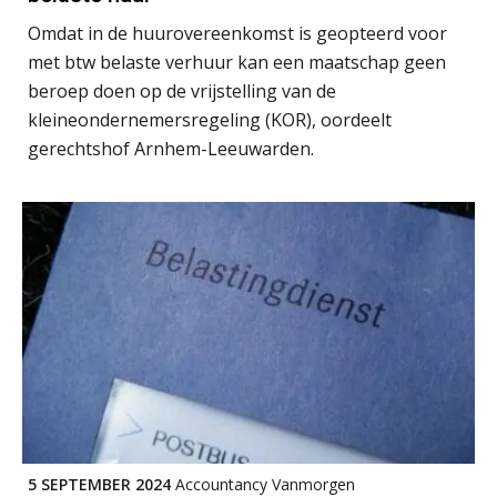
Omdat in de huurovereenkomst is geopteerd voor
met btw belaste verhuur kan een maatschap geen
beroep doen op de vrijstelling van de
Fusies en overnames | Met
kleineondernemersregeling (KOR), oordeelt
waardebepalingen bedrijfsadvies
dichter bij de ondernemer
gerechtshof Arnhem-Leeuwarden.
Van Wwft naar AMLR: wat verandert
er in 2027?
Driver-based models: de essentiële
bouwstenen voor elk finance team
Werven op klik is willekeurig. Zo
verminder je verloop structureel.
Buy & build: urenregistratie als
verborgen EBITDA-hefboom
ABN Amro slokt NIBC op: wat deze
5 SEPTEMBER 2024
Accountancy Vanmorgen
overname zegt over de