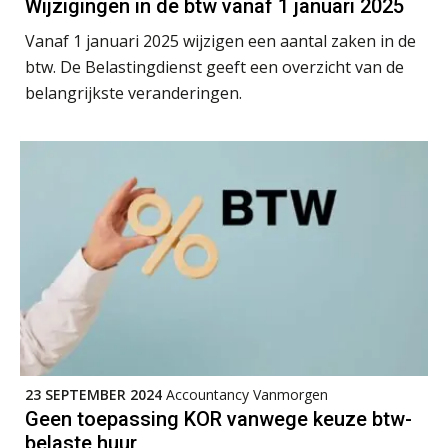
Wijzigingen in de btw vanaf 1 januari 2025
Vanaf 1 januari 2025 wijzigen een aantal zaken in de
btw. De Belastingdienst geeft een overzicht van de
belangrijkste veranderingen.
Verstoorde arbeidsrelatie als
ontslaggrond: zo begeleid je jouw
klant
Duizenden Nederlanders in de knel
door Amerikaanse belastingwet
Het functiegemak van de INT bij
adviezen over en aangiften van erf-
en schenkbelasting.
Zomer. Tijd om je loopbaan onder
de loep te nemen.
Q Home: DAC7-compliant opschalen
als verhuurplatform voor
vakantiewoningen
23 SEPTEMBER 2024
Accountancy Vanmorgen
Geen toepassing KOR vanwege keuze btw-
5 signalen dat jouw relatiebeheer
niet meer werkt (en hoe je dat oplost)
belaste huur