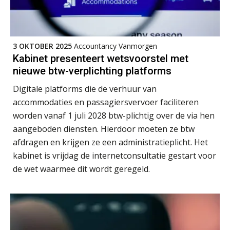
3 OKTOBER 2025
Accountancy Vanmorgen
Kabinet presenteert wetsvoorstel met
ICT & AI | “Slim automatiseren begint
nieuwe btw-verplichting platforms
bij gedrag”
Digitale platforms die de verhuur van
Private equity in accountancy: drie
accommodaties en passagiersvervoer faciliteren
spanningsvelden die het vak
veranderen
worden vanaf 1 juli 2028 btw-plichtig over de via hen
aangeboden diensten. Hierdoor moeten ze btw
ICT & AI | “Wie bewust kiest, kiest
voor toekomstbestendigheid”
afdragen en krijgen ze een administratieplicht. Het
kabinet is vrijdag de internetconsultatie gestart voor
ICT & AI | Waarom inzicht nog geen
de wet waarmee dit wordt geregeld.
advies is
ICT & AI | De accountant als
rekenwonder
Dashboard voor