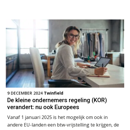
‘De accountant is essentieel voor
ondernemers in het mkb’
Waarom een VOF-contract net zo
belangrijk is als het zakelijk plan zelf
Waarom jouw klant sneller
antwoordt via een app dan via de
mail
iXBRL controleren: wanneer moet
het, en waar let je op?
9 DECEMBER 2024
Twinfield
Het herbeleggen van de
De kleine ondernemers regeling (KOR)
Herinvesteringsreserve (HIR) in een
vastgoedbeleggingsfonds?
verandert: nu ook Europees
Je helpt klanten met hun
Vanaf 1 januari 2025 is het mogelijk om ook in
administratie — maar hoe zit het met
die van jouzelf?
andere EU-landen een btw-vrijstelling te krijgen, de