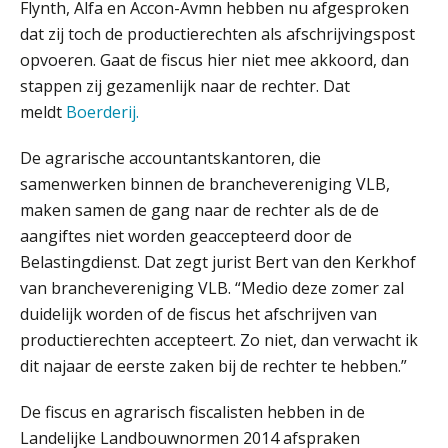
met Twinfield, Exact Online en
Flynth, Alfa en Accon-Avmn hebben nu afgesproken
Snelstart
dat zij toch de productierechten als afschrijvingspost
Van Mook: “Met Minox Focus wil ik
opvoeren. Gaat de fiscus hier niet mee akkoord, dan
groeien naar twee keer zoveel
klanten.”
stappen zij gezamenlijk naar de rechter. Dat
meldt
Boerderij.
Van losse vastlegging naar
aantoonbare grip op KYC en de Wwft
De agrarische accountantskantoren, die
samenwerken binnen de branchevereniging VLB,
Woord & Daad: “Van wildgroei naar
een structuur die iedereen begrijpt”
maken samen de gang naar de rechter als de de
aangiftes niet worden geaccepteerd door de
Scan-en-herken haalt de druk niet van
Belastingdienst. Dat zegt jurist Bert van den Kerkhof
je kwartaalafsluiting. Dit wel.
van branchevereniging VLB. “Medio deze zomer zal
duidelijk worden of de fiscus het afschrijven van
Uitspraak Hoge Raad: subsidie voor
tuchtrechtspraak advocatuur is
productierechten accepteert. Zo niet, dan verwacht ik
belast met btw
dit najaar de eerste zaken bij de rechter te hebben.”
Informer Money genomineerd voor
Best FinTech Startup of the Year
België
De fiscus en agrarisch fiscalisten hebben in de
Landelijke Landbouwnormen 2014 afspraken