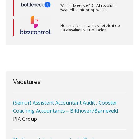
waar elk kantoor op wacht.
Gevorderd assistent accountant
BonsenReuling
Hoe snellere straatjes het zicht op
datakwaliteit vertroebelen
Audit assistent
‘De accountant is essentieel voor
ondernemers in het mkb’
KNAV
Waarom een VOF-contract net zo
belangrijk is als het zakelijk plan zelf
Klantadviseur Accountancy (32-40 uur)
Finnerz
Vacatures
(Senior) Assistent Accountant Audit , Cooster
Waarom jouw klant sneller
antwoordt via een app dan via de
Coaching Accountants – Bilthoven/Barneveld
mail
PIA Group
iXBRL controleren: wanneer moet
het, en waar let je op?
Medior assistent accountant • Druten
Het herbeleggen van de