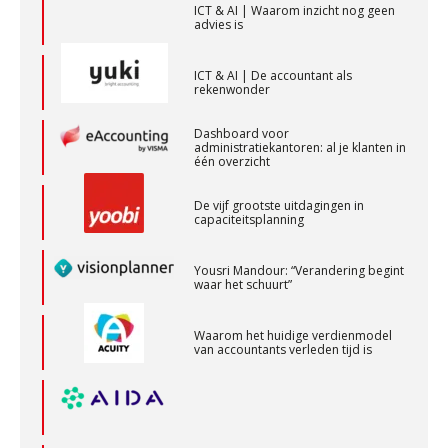
advies is
PIA Group
ICT & AI | De accountant als
rekenwonder
Gevorderd Assistent Accountant Audit
PIA Group
Dashboard voor
administratiekantoren: al je klanten in
één overzicht
Senior assistent accountant | samenstel
De vijf grootste uitdagingen in
Scab
capaciteitsplanning
Yousri Mandour: “Verandering begint
waar het schuurt”
Registeraccountant, EJP Financial Astronauts –
‘s-Hertogenbosch
Waarom het huidige verdienmodel
PIA Group
van accountants verleden tijd is
Accountant Agri & Food – Heythuysen
aaff
Wie is de eerste? De AI-revolutie