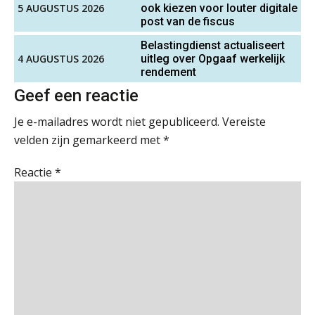
5 AUGUSTUS 2026
ook kiezen voor louter digitale
Scab
post van de fiscus
“Waarom CRM in de accountancy
vaak meer ruis dan overzicht brengt”
Belastingdienst actualiseert
4 AUGUSTUS 2026
uitleg over Opgaaf werkelijk
ICT & AI | “Accountancywerk
Eindverantwoordelijk Accountant Samenstel (RA
rendement
verandert sneller dan de meeste
kantoren beseffen”
of AA)
Geef een reactie
PIA Group
De cijfers kloppen. Maar klopt de
Je e-mailadres wordt niet gepubliceerd.
Vereiste
cultuur ook?
velden zijn gemarkeerd met
*
Corporate Finance Advisor
De mensen achter de loonstrook: in
KNAV
gesprek met Susan Hendriks
Reactie
*
Klanten soepel bedienen met AFAS
SB
Gevorderd Assistent Accountant – Enschede
BonsenReuling
Junior manager audit
Speech to text in compliance
Bentacera
software: zo besparen accountants
twintig minuten per dossier