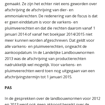
Wwft-compliance in 2026: doen we
gemaakt. Ze zijn het echter niet eens geworden over
het beter dan vorig jaar?
afschrijving de afschrijving van dier- en
ammoniakrechten. De redenering van de fiscus is dat
ICT & AI | Volledig automatische
factuurverwerking: zo kom je er
er geen einddatum is voor de varkens- en
pluimveerechten en dat die rechten daarom vanaf 1
Hierom zijn webshopondernemers
extra kwetsbaar voor
januari 2014 of vanaf het boekjaar 2014/2015 niet
boekhoudfouten
meer kunnen worden afgeschreven. Dat geldt voor
Blog | Aandachtspunten bij de
alle varkens- en pluimveerechten, ongeacht de
transitie in verband met de Wet
toekomst pensioenen voor de
aankoopdatum. In de Landelijke Landbouwnormen
werkgever
2013 was de afschrijving van productierechten
nadrukkelijk wel mogelijk. Voor varkens- en
pluimveerechten werd toen nog uitgegaan van een
Verstoorde arbeidsrelatie als
afschrijvingstermijn tot 1 januari 2015.
ontslaggrond: zo begeleid je jouw
klant
PAS
Duizenden Nederlanders in de knel
door Amerikaanse belastingwet
In de gesprekken over de landbouwnormen voor 2012
en 2013 werd ook geen akkoord bereikt over de