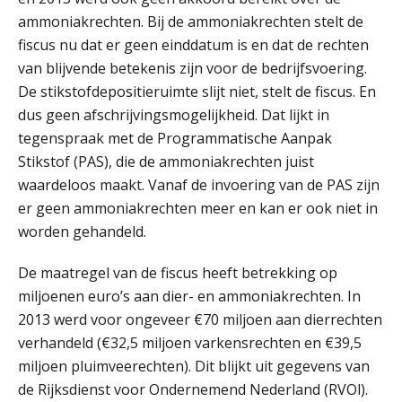
Het functiegemak van de INT bij
adviezen over en aangiften van erf-
ammoniakrechten. Bij de ammoniakrechten stelt de
en schenkbelasting.
fiscus nu dat er geen einddatum is en dat de rechten
van blijvende betekenis zijn voor de bedrijfsvoering.
Zomer. Tijd om je loopbaan onder
de loep te nemen.
De stikstofdepositieruimte slijt niet, stelt de fiscus. En
dus geen afschrijvingsmogelijkheid. Dat lijkt in
Q Home: DAC7-compliant opschalen
als verhuurplatform voor
tegenspraak met de Programmatische Aanpak
vakantiewoningen
Stikstof (PAS), die de ammoniakrechten juist
waardeloos maakt. Vanaf de invoering van de PAS zijn
5 signalen dat jouw relatiebeheer
niet meer werkt (en hoe je dat oplost)
er geen ammoniakrechten meer en kan er ook niet in
worden gehandeld.
De maatregel van de fiscus heeft betrekking op
Fusies en overnames | Met
miljoenen euro’s aan dier- en ammoniakrechten. In
waardebepalingen bedrijfsadvies
2013 werd voor ongeveer €70 miljoen aan dierrechten
dichter bij de ondernemer
verhandeld (€32,5 miljoen varkensrechten en €39,5
Van Wwft naar AMLR: wat verandert
miljoen pluimveerechten). Dit blijkt uit gegevens van
er in 2027?
de Rijksdienst voor Ondernemend Nederland (RVOl).