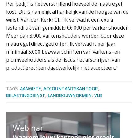
Per bedijf is het verschillend hoeveel de maatregel
Driver-based models: de essentiële
bouwstenen voor elk finance team
kost. Dit is namelijk afhankelijk van de hoogte van de
winst. Van den Kerkhof: “Ik verwacht een extra
Werven op klik is willekeurig. Zo
lastendruk van gemiddeld €6.000 per varkenshouder.
verminder je verloop structureel.
Meer dan 3.000 varkenshouders worden door deze
maatregel direct getroffen. Ik verwacht per jaar
Buy & build: urenregistratie als
verborgen EBITDA-hefboom
minimaal 5.000 bezwaarschriften van varkens- en
pluimveehouders als de fiscus het afschrijven van
ABN Amro slokt NIBC op: wat deze
productierechten daadwerkelijk niet accepteert.”
overname zegt over de
veranderende financiële markt
Boekhoudlandschap sterk
gefragmenteerd, softwarekampioen
TAGS:
AANGIFTE
,
ACCOUNTANTSKANTOOR
,
ontbreekt (nog) in Europa
Klantadviseur Accountancy (32-40 uur)
BELASTINGDIENST
,
LANDBOUWNORMEN
,
VLB
Finnerz
Hoe Hoek en Blok het
ondertekenproces drastisch
verbeterde
(Senior) Assistent Accountant Audit , Cooster
Schaalbaar IT-beheer sluit naadloos
aan bij het snelgroeiende Reanda
Coaching Accountants – Bilthoven/Barneveld