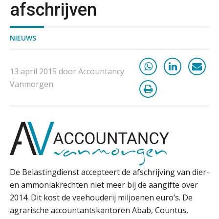
afschrijven
mail
iXBRL controleren: wanneer moet
het, en waar let je op?
NIEUWS
Het herbeleggen van de
Herinvesteringsreserve (HIR) in een
vastgoedbeleggingsfonds?
13 april 2015 door Accountancy
Vanmorgen
Inzicht in je organisatie: de kracht zit
in eenvoud
Ketenmachtigingen centraal beheren:
zo werkt u slimmer met eHerkenning
de autonome AI-boekhouder
De Belastingdienst accepteert de afschrijving van dier-
De curator klopt aan: wat moet een
en ammoniakrechten niet meer bij de aangifte over
accountantskantoor afgeven bij een
faillissement van een klant?
2014. Dit kost de veehouderij miljoenen euro’s. De
agrarische accountantskantoren Abab, Countus,
Eenvoudig bankrekeningen koppelen