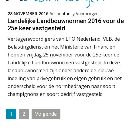
twintig minuten per dossier
Accountant Agri & Food – Roosendaal
28 NOVEMBER 2016
Accountancy Vanmorgen
aaff
Landelijke Landbouwnormen 2016 voor de
25e keer vastgesteld
Risicocategorieën AI Act blijven
onderbelicht, terwijl de
Zelfstandig Assistent Accountant
Vertegenwoordigers van LTO Nederland, VLB, de
verplichtingen al gelden
Samenstelpraktijk
Belastingdienst en het Ministerie van Financiën
Groeipad in de samenstelpraktijk:
PIA Group
hebben vrijdag 25 november voor de 25e keer de
van gevorderd assistent naar client
manager
Landelijke Landbouwnormen vastgesteld. In deze
landbouwnormen zijn onder andere de nieuwe
Automatisering heeft direct invloed
Medior assistent accountant • Druten
op declarabele uren
indeling van privégebruik en eigen gebruik en het
WEA Deltaland
onderscheid voor de normbedragen naar soort
De volgende stap in AI: HR-assistent
champignons en soort bedrijf vastgesteld.
Loket begrijpt nu je eigen
documenten
Accountant – Eindhoven
aaff
Complimenten geven aan
Pagina
Pagina
1
2
Volgende
medewerkers: dit kan het opleveren
Fiscaal onzakelijksheidsvermoeden
Relatiebeheerder – Almelo
bij verkoop aandelen na splitsing in