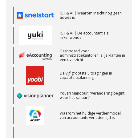
advies is
Klantadviseur Accountancy (32-40 uur)
Finnerz
ICT & AI | De accountant als
rekenwonder
Dashboard voor
Audit assistent
administratiekantoren: al je klanten in
één overzicht
KNAV
De vijf grootste uitdagingen in
capaciteitsplanning
Accountant Agri & Food – Terneuzen
aaff
Yousri Mandour: “Verandering begint
waar het schuurt”
Corporate Finance Advisor
Waarom het huidige verdienmodel
van accountants verleden tijd is
KNAV
Senior assistent accountant | samenstel
Scab