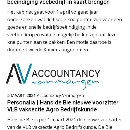
beëindiging veebedrijf in kaart brengen
Wwft-compliance in 2026: doen we
het beter dan vorig jaar?
Het kabinet gaat voor 1 april volgend jaar
onderzoeken wat de fiscale knelpunten zijn voor een
ICT & AI | Volledig automatische
factuurverwerking: zo kom je er
goede en snelle bedrijfsbeëindiging in de
veehouderij en wat de mogelijkheden zijn om deze
Hierom zijn webshopondernemers
knelpunten aan te pakken. Een motie daartoe is
extra kwetsbaar voor
boekhoudfouten
door de Tweede Kamer aangenomen.
Blog | Aandachtspunten bij de
transitie in verband met de Wet
toekomst pensioenen voor de
werkgever
5 MAART 2021
Accountancy Vanmorgen
Verstoorde arbeidsrelatie als
ontslaggrond: zo begeleid je jouw
Personalia | Hans de Bie nieuwe voorzitter
klant
VLB vaksectie Agro Bedrijfskunde
Duizenden Nederlanders in de knel
Hans de Bie is per 1 maart 2021 de nieuwe voorzitter
door Amerikaanse belastingwet
van de VLB vaksectie Agro Bedrijfskunde. De Bie