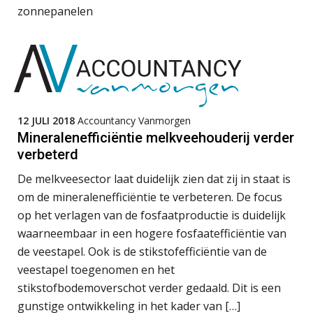
zonnepanelen
Driver-based models: de essentiële
bouwstenen voor elk finance team
Werven op klik is willekeurig. Zo
verminder je verloop structureel.
Buy & build: urenregistratie als
verborgen EBITDA-hefboom
12 JULI 2018
Accountancy Vanmorgen
Mineralenefficiëntie melkveehouderij verder
ABN Amro slokt NIBC op: wat deze
verbeterd
overname zegt over de
veranderende financiële markt
De melkveesector laat duidelijk zien dat zij in staat is
Boekhoudlandschap sterk
om de mineralenefficiëntie te verbeteren. De focus
gefragmenteerd, softwarekampioen
ontbreekt (nog) in Europa
op het verlagen van de fosfaatproductie is duidelijk
waarneembaar in een hogere fosfaatefficiëntie van
Hoe Hoek en Blok het
Accountant Agri & Food – Uden
ondertekenproces drastisch
de veestapel. Ook is de stikstofefficiëntie van de
verbeterde
aaff
veestapel toegenomen en het
stikstofbodemoverschot verder gedaald. Dit is een
Schaalbaar IT-beheer sluit naadloos
aan bij het snelgroeiende Reanda
gunstige ontwikkeling in het kader van […]