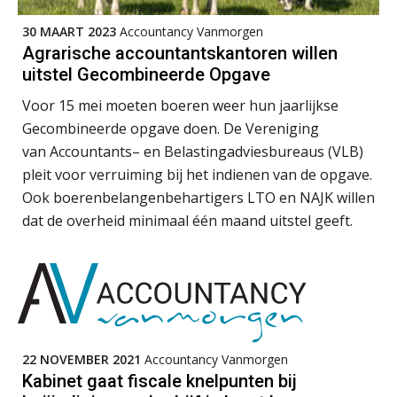
met Twinfield, Exact Online en
Snelstart
30 MAART 2023
Accountancy Vanmorgen
Agrarische accountantskantoren willen
Van Mook: “Met Minox Focus wil ik
groeien naar twee keer zoveel
uitstel Gecombineerde Opgave
klanten.”
Voor 15 mei moeten boeren weer hun jaarlijkse
Van losse vastlegging naar
Gecombineerde opgave doen. De Vereniging
aantoonbare grip op KYC en de Wwft
van Accountants– en Belastingadviesbureaus (VLB)
pleit voor verruiming bij het indienen van de opgave.
Woord & Daad: “Van wildgroei naar
een structuur die iedereen begrijpt”
Ook boerenbelangenbehartigers LTO en NAJK willen
dat de overheid minimaal één maand uitstel geeft.
Scan-en-herken haalt de druk niet van
je kwartaalafsluiting. Dit wel.
Uitspraak Hoge Raad: subsidie voor
tuchtrechtspraak advocatuur is
belast met btw
Informer Money genomineerd voor
Best FinTech Startup of the Year
22 NOVEMBER 2021
Accountancy Vanmorgen
België
Kabinet gaat fiscale knelpunten bij