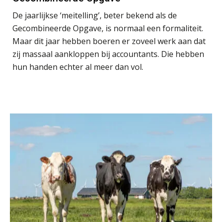
antwoordt via een app dan via de
mail
De jaarlijkse ‘meitelling’, beter bekend als de
Gecombineerde Opgave, is normaal een formaliteit.
iXBRL controleren: wanneer moet
het, en waar let je op?
Maar dit jaar hebben boeren er zoveel werk aan dat
zij massaal aankloppen bij accountants. Die hebben
Het herbeleggen van de
hun handen echter al meer dan vol.
Herinvesteringsreserve (HIR) in een
vastgoedbeleggingsfonds?
Inzicht in je organisatie: de kracht zit
in eenvoud
Ketenmachtigingen centraal beheren:
zo werkt u slimmer met eHerkenning
de autonome AI-boekhouder
De curator klopt aan: wat moet een
accountantskantoor afgeven bij een
faillissement van een klant?
Eenvoudig bankrekeningen koppelen