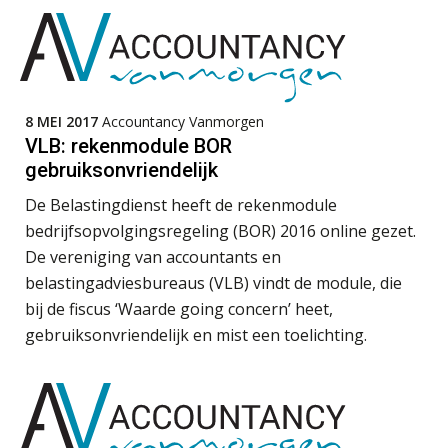
“Waarom CRM in de accountancy
Senior Assistent Accountant – Kesteren
vaak meer ruis dan overzicht brengt”
WEA Deltaland
ICT & AI | “Accountancywerk
verandert sneller dan de meeste
8 MEI 2017
Accountancy Vanmorgen
kantoren beseffen”
VLB: rekenmodule BOR
Gevorderd Assistent Accountant Audit
gebruiksonvriendelijk
De cijfers kloppen. Maar klopt de
PIA Group
cultuur ook?
De Belastingdienst heeft de rekenmodule
bedrijfsopvolgingsregeling (BOR) 2016 online gezet.
De mensen achter de loonstrook: in
Assistent Accountant / Relatiemanager, Elysee
gesprek met Susan Hendriks
De vereniging van accountants en
Accountants
belastingadviesbureaus (VLB) vindt de module, die
PIA Group
Klanten soepel bedienen met AFAS
bij de fiscus ‘Waarde going concern’ heet,
SB
gebruiksonvriendelijk en mist een toelichting.
Eindverantwoordelijk Accountant Samenstel (RA
of AA)
PIA Group
Speech to text in compliance
software: zo besparen accountants