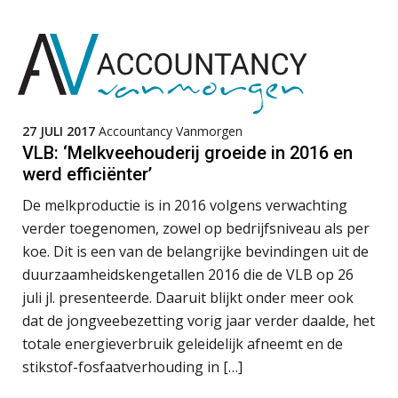
Assistent accountant Agri & Food – Groningen
Govers bouwt aan een volwassen
aaff
digitaal fundament voor governance,
security en AI
Van najagen naar verwerken:
Supervisor controlling & accounting
waarom vraagposten je proces
blokkeren (en hoe je dat stopt)
KNAV
27 JULI 2017
Accountancy Vanmorgen
ICT & AI | Data als fundament voor
VLB: ‘Melkveehouderij groeide in 2016 en
innovatie
Junior manager audit
werd efficiënter’
Bentacera
Microsoft Copilot gebruiken? Zorg
De melkproductie is in 2016 volgens verwachting
dat je eerst SharePoint op orde hebt
verder toegenomen, zowel op bedrijfsniveau als per
koe. Dit is een van de belangrijke bevindingen uit de
Registeraccountant, EJP Financial Astronauts –
Terug naar het ambacht
duurzaamheidskengetallen 2016 die de VLB op 26
‘s-Hertogenbosch
juli jl. presenteerde. Daaruit blijkt onder meer ook
PIA Group
Cyberbeveiligingswet definitief: dit
dat de jongveebezetting vorig jaar verder daalde, het
moet je accountantskantoor vóór 15
augustus geregeld hebben
totale energieverbruik geleidelijk afneemt en de
Gevorderd assistent accountant
stikstof-fosfaatverhouding in […]
Waarom SharePoint en Copilot je de
inzichten op klantdossiers schuldig
BonsenReuling
blijven