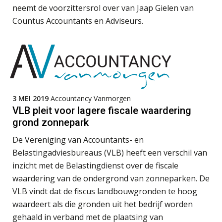
Het functiegemak van de INT bij
neemt de voorzittersrol over van Jaap Gielen van
adviezen over en aangiften van erf-
en schenkbelasting.
Countus Accountants en Adviseurs.
Zomer. Tijd om je loopbaan onder
de loep te nemen.
Q Home: DAC7-compliant opschalen
als verhuurplatform voor
vakantiewoningen
3 MEI 2019
Accountancy Vanmorgen
5 signalen dat jouw relatiebeheer
VLB pleit voor lagere fiscale waardering
niet meer werkt (en hoe je dat oplost)
grond zonnepark
De Vereniging van Accountants- en
Belastingadviesbureaus (VLB) heeft een verschil van
inzicht met de Belastingdienst over de fiscale
Fusies en overnames | Met
waardebepalingen bedrijfsadvies
waardering van de ondergrond van zonneparken. De
dichter bij de ondernemer
VLB vindt dat de fiscus landbouwgronden te hoog
Van Wwft naar AMLR: wat verandert
waardeert als die gronden uit het bedrijf worden
er in 2027?
gehaald in verband met de plaatsing van