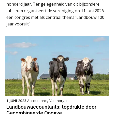
van accountants verleden tijd is
honderd jaar. Ter gelegenheid van dit bijzondere
jubileum organiseert de vereniging op 11 juni 2026
een congres met als centraal thema ‘Landbouw 100
jaar vooruit’.
Wie is de eerste? De AI-revolutie
waar elk kantoor op wacht.
Hoe snellere straatjes het zicht op
datakwaliteit vertroebelen
‘De accountant is essentieel voor
ondernemers in het mkb’
Waarom een VOF-contract net zo
belangrijk is als het zakelijk plan zelf
1 JUNI 2023
Accountancy Vanmorgen
Landbouwaccountants: topdrukte door
Waarom jouw klant sneller
Gecombineerde Opgave