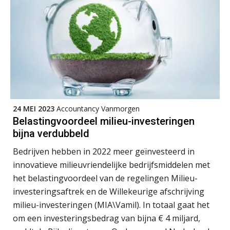
Ketenmachtigingen centraal beheren:
zo werkt u slimmer met eHerkenning
de autonome AI-boekhouder
De curator klopt aan: wat moet een
accountantskantoor afgeven bij een
faillissement van een klant?
24 MEI 2023
Accountancy Vanmorgen
Belastingvoordeel milieu-investeringen
Eenvoudig bankrekeningen koppelen
met Twinfield, Exact Online en
bijna verdubbeld
Snelstart
Bedrijven hebben in 2022 meer geïnvesteerd in
Van Mook: “Met Minox Focus wil ik
groeien naar twee keer zoveel
innovatieve milieuvriendelijke bedrijfsmiddelen met
klanten.”
het belastingvoordeel van de regelingen Milieu-
investeringsaftrek en de Willekeurige afschrijving
Van losse vastlegging naar
aantoonbare grip op KYC en de Wwft
milieu-investeringen (MIA\Vamil). In totaal gaat het
om een investeringsbedrag van bijna € 4 miljard,
Woord & Daad: “Van wildgroei naar