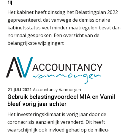
rij
Medior assistent accountant • Druten
De mensen achter de loonstrook: in
Het kabinet heeft dinsdag het Belastingplan 2022
gesprek met Susan Hendriks
WEA Deltaland
gepresenteerd, dat vanwege de demissionaire
kabinetsstatus veel minder maatregelen bevat dan
Klanten soepel bedienen met AFAS
SB
normaal gesproken. Een overzicht van de
Gevorderd Assistent Accountant Audit
belangrijkste wijzigingen:
PIA Group
Eindverantwoordelijk Accountant Samenstel (RA
Speech to text in compliance
software: zo besparen accountants
of AA)
twintig minuten per dossier
PIA Group
21 JULI 2021
Accountancy Vanmorgen
Gebruik belastingvoordeel MIA en Vamil
Assistent accountant Agri & Food – Groningen
Risicocategorieën AI Act blijven
bleef vorig jaar achter
onderbelicht, terwijl de
aaff
verplichtingen al gelden
Het investeringsklimaat is vorig jaar door de
coronacrisis aanzienlijk veranderd. Dit heeft
Groeipad in de samenstelpraktijk:
van gevorderd assistent naar client
Gevorderd Assistent Accountant – Enschede
waarschijnlijk ook invloed gehad op de milieu-
manager