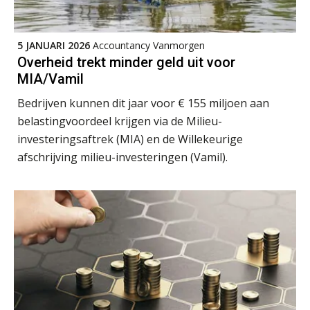
5 JANUARI 2026
Accountancy Vanmorgen
Overheid trekt minder geld uit voor
MIA/Vamil
Bedrijven kunnen dit jaar voor € 155 miljoen aan
ICT & AI | “Slim automatiseren begint
bij gedrag”
belastingvoordeel krijgen via de Milieu-
investeringsaftrek (MIA) en de Willekeurige
Private equity in accountancy: drie
afschrijving milieu-investeringen (Vamil).
spanningsvelden die het vak
veranderen
ICT & AI | “Wie bewust kiest, kiest
voor toekomstbestendigheid”
ICT & AI | Waarom inzicht nog geen
advies is
ICT & AI | De accountant als
rekenwonder