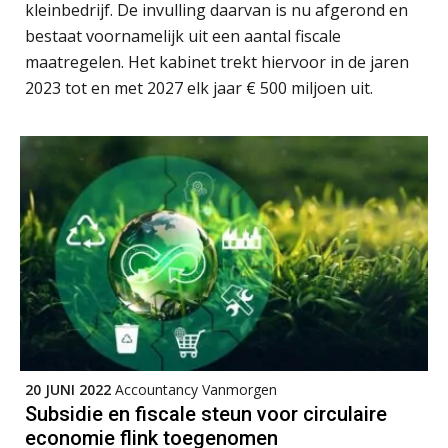
5 signalen dat jouw relatiebeheer
kleinbedrijf. De invulling daarvan is nu afgerond en
niet meer werkt (en hoe je dat oplost)
bestaat voornamelijk uit een aantal fiscale
maatregelen. Het kabinet trekt hiervoor in de jaren
2023 tot en met 2027 elk jaar € 500 miljoen uit.
Fusies en overnames | Met
waardebepalingen bedrijfsadvies
dichter bij de ondernemer
Van Wwft naar AMLR: wat verandert
er in 2027?
Driver-based models: de essentiële
bouwstenen voor elk finance team
Werven op klik is willekeurig. Zo
verminder je verloop structureel.
20 JUNI 2022
Accountancy Vanmorgen
Buy & build: urenregistratie als
verborgen EBITDA-hefboom
Subsidie en fiscale steun voor circulaire
economie flink toegenomen