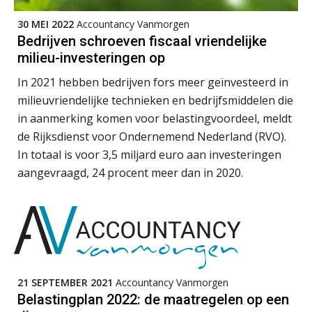
Microsoft Copilot gebruiken? Zorg
dat je eerst SharePoint op orde hebt
30 MEI 2022
Accountancy Vanmorgen
Senior Assistent Accountant, EJP Financial
Bedrijven schroeven fiscaal vriendelijke
Astronauts – Curaçao
milieu-investeringen op
Terug naar het ambacht
PIA Group
In 2021 hebben bedrijven fors meer geïnvesteerd in
milieuvriendelijke technieken en bedrijfsmiddelen die
Cyberbeveiligingswet definitief: dit
moet je accountantskantoor vóór 15
Registeraccountant, EJP Financial Astronauts –
in aanmerking komen voor belastingvoordeel, meldt
augustus geregeld hebben
‘s-Hertogenbosch
de Rijksdienst voor Ondernemend Nederland (RVO).
Waarom SharePoint en Copilot je de
PIA Group
In totaal is voor 3,5 miljard euro aan investeringen
inzichten op klantdossiers schuldig
blijven
aangevraagd, 24 procent meer dan in 2020.
“Waarom CRM in de accountancy
Relatiebeheerder – Almelo
vaak meer ruis dan overzicht brengt”
BonsenReuling
ICT & AI | “Accountancywerk
verandert sneller dan de meeste
kantoren beseffen”
Accountant Agri & Food – Terneuzen
21 SEPTEMBER 2021
Accountancy Vanmorgen
aaff
De cijfers kloppen. Maar klopt de
cultuur ook?
Belastingplan 2022: de maatregelen op een