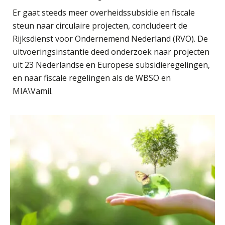
ABN Amro slokt NIBC op: wat deze
overname zegt over de
Er gaat steeds meer overheidssubsidie en fiscale
veranderende financiële markt
steun naar circulaire projecten, concludeert de
Boekhoudlandschap sterk
Rijksdienst voor Ondernemend Nederland (RVO). De
gefragmenteerd, softwarekampioen
ontbreekt (nog) in Europa
uitvoeringsinstantie deed onderzoek naar projecten
Senior assistent accountant | samenstel
uit 23 Nederlandse en Europese subsidieregelingen,
Hoe Hoek en Blok het
Scab
ondertekenproces drastisch
en naar fiscale regelingen als de WBSO en
verbeterde
MIA\Vamil.
Schaalbaar IT-beheer sluit naadloos
Audit assistent
aan bij het snelgroeiende Reanda
KNAV
Govers bouwt aan een volwassen
digitaal fundament voor governance,
security en AI
Gevorderd assistent accountant
Van najagen naar verwerken:
BonsenReuling
waarom vraagposten je proces
blokkeren (en hoe je dat stopt)
Accountant – Eindhoven
ICT & AI | Data als fundament voor
innovatie
aaff