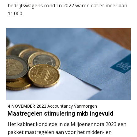
toekomst pensioenen voor de
bedrijfswagens rond. In 2022 waren dat er meer dan
werkgever
11.000.
Verstoorde arbeidsrelatie als
ontslaggrond: zo begeleid je jouw
klant
Duizenden Nederlanders in de knel
door Amerikaanse belastingwet
Het functiegemak van de INT bij
adviezen over en aangiften van erf-
en schenkbelasting.
Zomer. Tijd om je loopbaan onder
de loep te nemen.
4 NOVEMBER 2022
Accountancy Vanmorgen
Maatregelen stimulering mkb ingevuld
Q Home: DAC7-compliant opschalen
als verhuurplatform voor
Het kabinet kondigde in de Miljoenennota 2023 een
vakantiewoningen
pakket maatregelen aan voor het midden- en