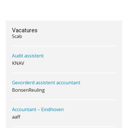
belangrijk is als het zakelijk plan zelf
Senior assistent accountant | samenstel
Scab
Vacatures
Waarom jouw klant sneller
Audit assistent
antwoordt via een app dan via de
mail
KNAV
iXBRL controleren: wanneer moet
het, en waar let je op?
Gevorderd assistent accountant
Het herbeleggen van de
BonsenReuling
Herinvesteringsreserve (HIR) in een
vastgoedbeleggingsfonds?
Accountant – Eindhoven
Inzicht in je organisatie: de kracht zit
in eenvoud
aaff
Ketenmachtigingen centraal beheren:
zo werkt u slimmer met eHerkenning
Senior Assistent Accountant, EJP Financial
Astronauts – Curaçao