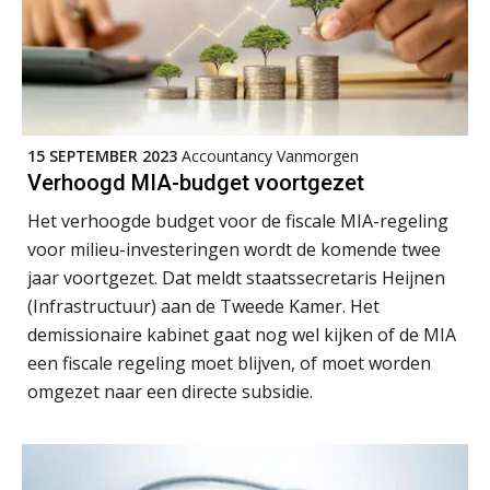
‘De accountant is essentieel voor
ondernemers in het mkb’
Waarom een VOF-contract net zo
belangrijk is als het zakelijk plan zelf
15 SEPTEMBER 2023
Accountancy Vanmorgen
Verhoogd MIA-budget voortgezet
Het verhoogde budget voor de fiscale MIA-regeling
voor milieu-investeringen wordt de komende twee
Waarom jouw klant sneller
antwoordt via een app dan via de
jaar voortgezet. Dat meldt staatssecretaris Heijnen
mail
(Infrastructuur) aan de Tweede Kamer. Het
iXBRL controleren: wanneer moet
demissionaire kabinet gaat nog wel kijken of de MIA
het, en waar let je op?
een fiscale regeling moet blijven, of moet worden
omgezet naar een directe subsidie.
Het herbeleggen van de
Herinvesteringsreserve (HIR) in een
vastgoedbeleggingsfonds?
Inzicht in je organisatie: de kracht zit
in eenvoud