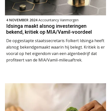
Dashboard voor
administratiekantoren: al je klanten in
één overzicht
4 NOVEMBER 2024
Accountancy Vanmorgen
De vijf grootste uitdagingen in
Idsinga maakt alsnog investeringen
capaciteitsplanning
bekend, kritiek op MIA/Vamil-voordeel
De opgestapte staatssecretaris Folkert Idsinga heeft
Yousri Mandour: “Verandering begint
waar het schuurt”
alsnog bekendgemaakt waarin hij belegt. Kritiek is er
vooral op het eigendom van een algenbedrijf dat
Waarom het huidige verdienmodel
profiteert van de MIA/Vamil-milieuaftrek.
van accountants verleden tijd is
Wie is de eerste? De AI-revolutie
waar elk kantoor op wacht.
Hoe snellere straatjes het zicht op
datakwaliteit vertroebelen