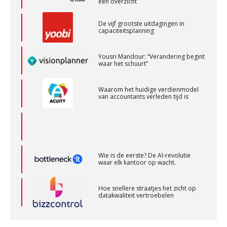
Bentacera
Yousri Mandour: “Verandering begint
waar het schuurt”
Accountant Agri & Food – Heythuysen
aaff
Waarom het huidige verdienmodel
van accountants verleden tijd is
Corporate Finance Advisor
KNAV
Wie is de eerste? De AI-revolutie
waar elk kantoor op wacht.
Zelfstandig Assistent Accountant
Samenstelpraktijk
Hoe snellere straatjes het zicht op
PIA Group
datakwaliteit vertroebelen
‘De accountant is essentieel voor
Senior Assistent Accountant – Kesteren
ondernemers in het mkb’
WEA Deltaland
Waarom een VOF-contract net zo